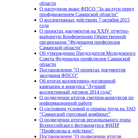
области
О нагрудном знаке ФПСО "За заслуги перед
профдвижением Самарской области"
О коллективных действиях 7 октября 2015
года
О проектах документов на XXIV отчетно-
выборную Конференцию Общественной
организации "Федерация профсоюзов
Самарской области"
Об утверждении Председателя Молодежного
Совета Федерации профсоюзов Самарской
области
Постановление "О проектах документов
заседания ФПСО"
Об итогах коллективно-договорной
кампании и конкурса "Лучший
коллективный договор 2014 года"
О подведении итогов смотров-конкурсов по
информационной работе
О состоянии условий и охраны труда на ЗАО
"Самарский гипсовый комбинат"
О подведении итогов регионального этапа
Всероссийского фотоконкурса ФНПР
"Профсоюзы в действии"
Постановление "О подведении итогов