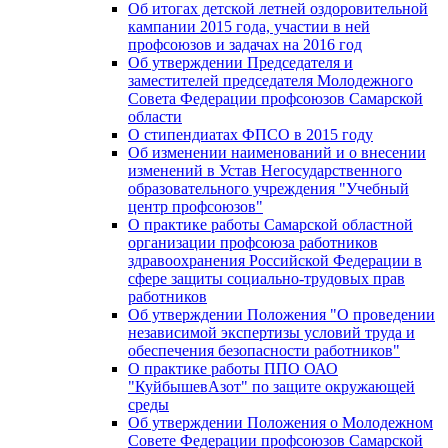
Об итогах детской летней оздоровительной
кампании 2015 года, участии в ней
профсоюзов и задачах на 2016 год
Об утверждении Председателя и
заместителей председателя Молодежного
Совета Федерации профсоюзов Самарской
области
О стипендиатах ФПСО в 2015 году
Об изменении наименований и о внесении
изменений в Устав Негосударственного
образовательного учреждения "Учебный
центр профсоюзов"
О практике работы Самарской областной
организации профсоюза работников
здравоохранения Российской Федерации в
сфере защиты социально-трудовых прав
работников
Об утверждении Положения "О проведении
независимой экспертизы условий труда и
обеспечения безопасности работников"
О практике работы ППО ОАО
"КуйбышевАзот" по защите окружающей
среды
Об утверждении Положения о Молодежном
Совете Федерации профсоюзов Самарской