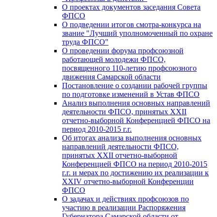
О проектах документов заседания Совета
ФПСО
О подведении итогов смотра-конкурса на
звание "Лучший уполномоченный по охране
труда ФПСО"
О проведении форума профсоюзной
работающей молодежи ФПСО,
посвященного 110-летию профсоюзного
движения Самарской области
Постановление о создании рабочей группы
по подготовке изменений в Устав ФПСО
Анализ выполнения основных направлений
деятельности ФПСО, принятых XXII
отчетно-выборной Конференцией ФПСО на
период 2010-2015 г.г.
Об итогах анализа выполнения основных
направлений деятельности ФПСО,
принятых XXII отчетно-выборной
Конференцией ФПСО на период 2010-2015
г.г. и мерах по достижению их реализации к
XXIV отчетно-выборной Конференции
ФПСО
О задачах и действиях профсоюзов по
участию в реализации Распоряжения
Губернатора Самарской области от