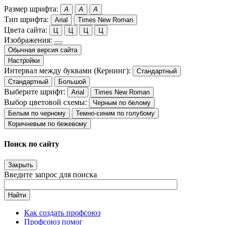
Размер шрифта:
A
A
A
Тип шрифта:
Arial
Times New Roman
Цвета сайта:
Ц
Ц
Ц
Ц
Изображения:
Обычная версия сайта
Настройки
Интервал между буквами (Кернинг):
Стандартный
Стандартный
Большой
Выберите шрифт:
Arial
Times New Roman
Выбор цветовой схемы:
Черным по белому
Белым по черному
Темно-синим по голубому
Коричневым по бежевому
Поиск по сайту
Закрыть
Введите запрос для поиска
Найти
Как создать профсоюз
Профсоюз помог