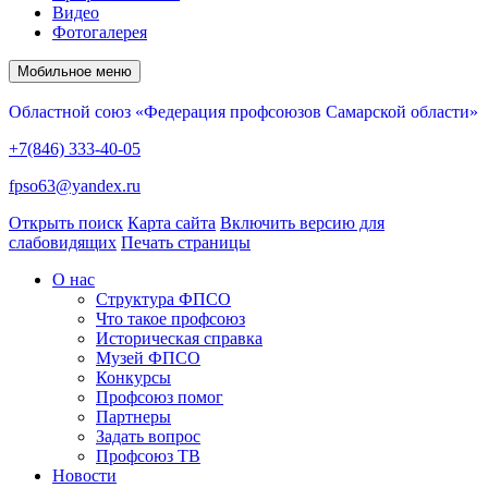
Видео
Фотогалерея
Мобильное меню
Областной союз «Федерация профсоюзов Самарской области»
+7(846) 333-40-05
fpso63@yandex.ru
Открыть поиск
Карта сайта
Включить версию для
слабовидящих
Печать страницы
О нас
Структура ФПСО
Что такое профсоюз
Историческая справка
Музей ФПСО
Конкурсы
Профсоюз помог
Партнеры
Задать вопрос
Профсоюз ТВ
Новости