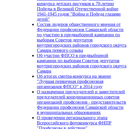
конкурса детских рисунков к 70-летию
Победы в Великой Отечественной войне
1941-1945 годов "Война и Победа глазами
детей"
Состав лидеров общественного мнения от
Федерации профсоюзов Самарской области
по участию в предвыборной кампании по
выборам Советов депутатов
внутригородских районов городского округа
Самара первого созыва
Об участии ФПСО в предвыборной
кампании по выборам Советов депутатов
внутригородских районов городского округа
Самара
Об итогах смотра-конкурса на звание
"Лучшая первичная профсоюзная
организация ФПСО" в 2014 году
О назначении председателей и заместителей
председателей координационных советов
организаций профсоюзов - представительств
Федерации профсоюзов Самарской области
в муниципальных образованиях
О проведении регионального этапа
Всероссийского фотоконкурса ФНПР
"Профсоюзы в действии"