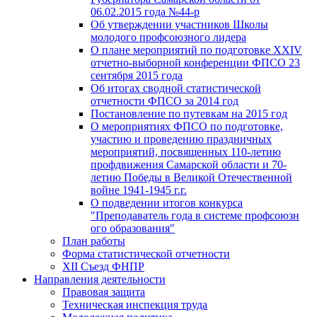
06.02.2015 года №44-р
Об утверждении участников Школы
молодого профсоюзного лидера
О плане мероприятий по подготовке XXIV
отчетно-выборной конференции ФПСО 23
сентября 2015 года
Об итогах сводной статистической
отчетности ФПСО за 2014 год
Постановление по путевкам на 2015 год
О мероприятиях ФПСО по подготовке,
участию и проведению праздничных
мероприятий, посвященных 110-летию
профдвижения Самарской области и 70-
летию Победы в Великой Отечественной
войне 1941-1945 г.г.
О подведении итогов конкурса
"Преподаватель года в системе профсоюзн
ого образования"
План работы
Форма статистической отчетности
XII Съезд ФНПР
Направления деятельности
Правовая защита
Техническая инспекция труда