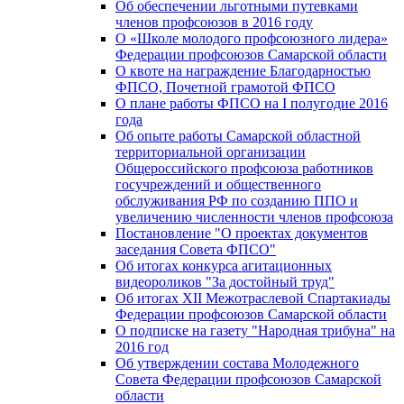
Об обеспечении льготными путевками
членов профсоюзов в 2016 году
О «Школе молодого профсоюзного лидера»
Федерации профсоюзов Самарской области
О квоте на награждение Благодарностью
ФПСО, Почетной грамотой ФПСО
О плане работы ФПСО на I полугодие 2016
года
Об опыте работы Самарской областной
территориальной организации
Общероссийского профсоюза работников
госучреждений и общественного
обслуживания РФ по созданию ППО и
увеличению численности членов профсоюза
Постановление "О проектах документов
заседания Совета ФПСО"
Об итогах конкурса агитационных
видеороликов "За достойный труд"
Об итогах XII Межотраслевой Спартакиады
Федерации профсоюзов Самарской области
О подписке на газету "Народная трибуна" на
2016 год
Об утверждении состава Молодежного
Совета Федерации профсоюзов Самарской
области