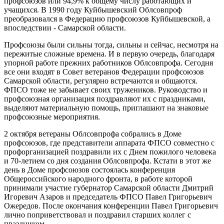
профсоюзов или 94,9% к общему числу работающих и
учащихся. В 1990 году Куйбышевский Облсовпроф
преобразовался в Федерацию профсоюзов Куйбышевской, а
впоследствии - Самарской области.
Профсоюзы были сильны тогда, сильны и сейчас, несмотря на
пережитые сложные времена. И в первую очередь, благодаря
упорной работе прежних работников Облсовпрофа. Сегодня
все они входят в Совет ветеранов Федерации профсоюзов
Самарской области, регулярно встречаются и общаются.
ФПСО тоже не забывает своих тружеников. Руководство и
профсоюзная организация поздравляют их с праздниками,
выделяют материальную помощь, приглашают на знаковые
профсоюзные мероприятия.
2 октября ветераны Облсовпрофа собрались в Доме
профсоюзов, где представители аппарата ФПСО совместно с
профорганизацией поздравили их с Днем пожилого человека
и 70-летием со дня создания Облсовпрофа. Кстати в этот же
день в Доме профсоюзов состоялась конференция
Общероссийского народного фронта, в работе которой
принимали участие губернатор Самарской области Дмитрий
Игоревич Азаров и председатель ФПСО Павел Григорьевич
Ожередов. После окончания конференции Павел Григорьевич
лично поприветствовал и поздравил старших коллег с
праздником.