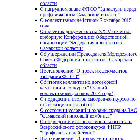
области
О нагрудном знаке ФПСО "За заслуги перед
профдвижением Самарской области"
О коллективных действиях 7 октября 2015
года
О проектах документов на XXIV отчетно-
выборную Конференцию Общественной
организации "Федерация профсоюзов
Самарской области"
Об утверждении Председателя Молодежного
Совета Федерации профсоюзов Самарской
области
Постановление "О проектах документов
заседания ФПСО"
Об итогах коллективно-договорной
кампании и конкурса "Лучший
коллективный договор 2014 года"
О подведении итогов смотров-конкурсов по
информационной работе
О состоянии условий и охраны труда на ЗАО
"Самарский гипсовый комбинат"
О подведении итогов регионального этапа
Всероссийского фотоконкурса ФНПР
"Профсоюзы в действии"
Постановление "О подведении итогов