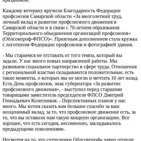
Каждому ветерану вручили Благодарность Федерации
профсоюзов Самарской области «За многолетний труд,
личный вклад в развитие профсоюзного движения в
Самарской области и в связи с 70-летием образования
Территориального объединения организаций профсоюзов»
(Облсовпроф-ФПСО)». Приятным дополнением стала кружка
с логотипом Федерации профсоюзов и фотографией здания.
- Мы стараемся не отставать от того темпа, который вы
задали. У нас много новых направлений работы. Мы
развиваем социальное партнерство в сфере труда. Отношения
с региональной властью складываются положительные, есть
такие моменты, о которых мы не могли и мечтать 10 лет назад.
Есть День профсоюзов, знак губернатора «За развитие
профсоюзного движения», - выступил перед старшими
товарищами заместитель председателя ФПСО Дмитрий
Геннадьевич Колесников. - Перспективных планов у нас
много. Мы хотим сказать вам большое спасибо за ваш
неоценимый вклад, за то, что профсоюзное движение есть, за
то, что вы оставили нам такую мощную организацию. Все
хорошее, что есть сегодня, несомненно, закладывалось
предыдущими поколениями.
Несмотря на то, что сотрудники Облсовпрофа давно отошли