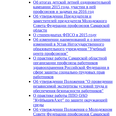
Об итогах детской летней оздоровительной
кампании 2015 года, участии в ней
профсоюзов и задачах на 2016 год
Об утверждении Председателя и
заместителей председателя Молодежного
Совета Федерации профсоюзов Самарской
области
О стипендиатах ФПСО в 2015 году
Об изменении наименований и о внесении
изменений в Устав Негосударственного
образовательного учреждения "Учебный
центр профсоюзов"
О практике работы Самарской областной
организации профсоюза работников
здравоохранения Российской Федерации в
сфере защиты социально-трудовых прав
работников
Об утверждении Положения "О проведении
независимой экспертизы условий труда и
обеспечения безопасности работников"
О практике работы ППО ОАО
"КуйбышевАзот" по защите окружающей
среды
Об утверждении Положения о Молодежном
Совете Федерации профсоюзов Самарской