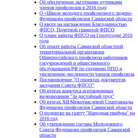
Об обеспечении льготными путевками
членов профсоюзов в 2016 году
О «Школе молодого профсоюзного лидера»
Федерации профсоюзов Самарской области
О квоте на награждение Благодарностью
ФПСО, Почетной грамотой ФПСО
О плане работы ФПСО на I полугодие 2016
года
Об опыте работы Самарской областной
территориальной организации
Общероссийского профсоюза работников
госучреждений и общественного
обслуживания РФ по созданию ППО и
увеличению численности членов профсоюза
Постановление "О проектах документов
заседания Совета ФПСО"
Об итогах конкурса агитационных
видеороликов "За достойный труд"
Об итогах XII Межотраслевой Спартакиады
Федерации профсоюзов Самарской области
О подписке на газету "Народная трибуна" на
2016 год
Об утверждении состава Молодежного
Совета Федерации профсоюзов Самарской
области