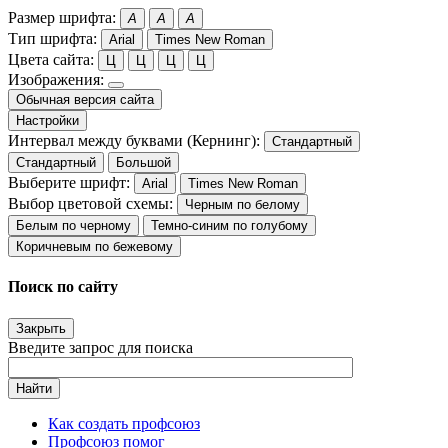
Размер шрифта:
A
A
A
Тип шрифта:
Arial
Times New Roman
Цвета сайта:
Ц
Ц
Ц
Ц
Изображения:
Обычная версия сайта
Настройки
Интервал между буквами (Кернинг):
Стандартный
Стандартный
Большой
Выберите шрифт:
Arial
Times New Roman
Выбор цветовой схемы:
Черным по белому
Белым по черному
Темно-синим по голубому
Коричневым по бежевому
Поиск по сайту
Закрыть
Введите запрос для поиска
Найти
Как создать профсоюз
Профсоюз помог