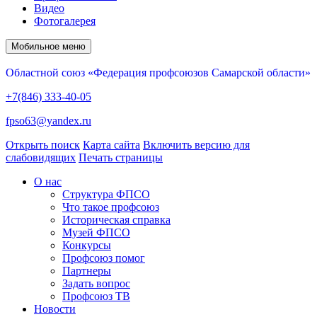
Видео
Фотогалерея
Мобильное меню
Областной союз «Федерация профсоюзов Самарской области»
+7(846) 333-40-05
fpso63@yandex.ru
Открыть поиск
Карта сайта
Включить версию для
слабовидящих
Печать страницы
О нас
Структура ФПСО
Что такое профсоюз
Историческая справка
Музей ФПСО
Конкурсы
Профсоюз помог
Партнеры
Задать вопрос
Профсоюз ТВ
Новости