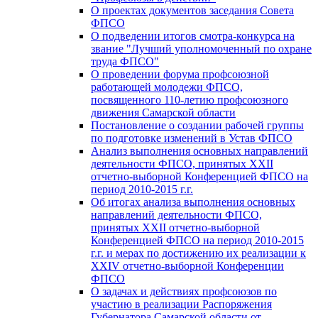
О проектах документов заседания Совета
ФПСО
О подведении итогов смотра-конкурса на
звание "Лучший уполномоченный по охране
труда ФПСО"
О проведении форума профсоюзной
работающей молодежи ФПСО,
посвященного 110-летию профсоюзного
движения Самарской области
Постановление о создании рабочей группы
по подготовке изменений в Устав ФПСО
Анализ выполнения основных направлений
деятельности ФПСО, принятых XXII
отчетно-выборной Конференцией ФПСО на
период 2010-2015 г.г.
Об итогах анализа выполнения основных
направлений деятельности ФПСО,
принятых XXII отчетно-выборной
Конференцией ФПСО на период 2010-2015
г.г. и мерах по достижению их реализации к
XXIV отчетно-выборной Конференции
ФПСО
О задачах и действиях профсоюзов по
участию в реализации Распоряжения
Губернатора Самарской области от