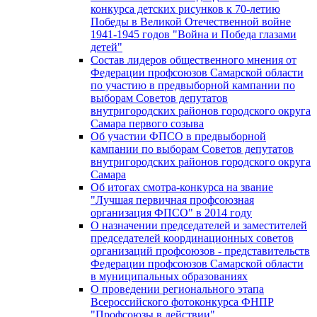
конкурса детских рисунков к 70-летию
Победы в Великой Отечественной войне
1941-1945 годов "Война и Победа глазами
детей"
Состав лидеров общественного мнения от
Федерации профсоюзов Самарской области
по участию в предвыборной кампании по
выборам Советов депутатов
внутригородских районов городского округа
Самара первого созыва
Об участии ФПСО в предвыборной
кампании по выборам Советов депутатов
внутригородских районов городского округа
Самара
Об итогах смотра-конкурса на звание
"Лучшая первичная профсоюзная
организация ФПСО" в 2014 году
О назначении председателей и заместителей
председателей координационных советов
организаций профсоюзов - представительств
Федерации профсоюзов Самарской области
в муниципальных образованиях
О проведении регионального этапа
Всероссийского фотоконкурса ФНПР
"Профсоюзы в действии"