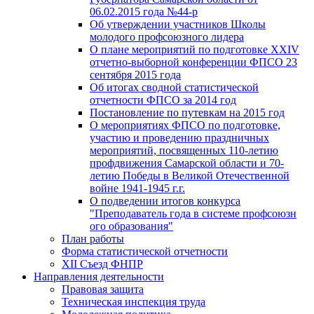
06.02.2015 года №44-р
Об утверждении участников Школы
молодого профсоюзного лидера
О плане мероприятий по подготовке XXIV
отчетно-выборной конференции ФПСО 23
сентября 2015 года
Об итогах сводной статистической
отчетности ФПСО за 2014 год
Постановление по путевкам на 2015 год
О мероприятиях ФПСО по подготовке,
участию и проведению праздничных
мероприятий, посвященных 110-летию
профдвижения Самарской области и 70-
летию Победы в Великой Отечественной
войне 1941-1945 г.г.
О подведении итогов конкурса
"Преподаватель года в системе профсоюзн
ого образования"
План работы
Форма статистической отчетности
XII Съезд ФНПР
Направления деятельности
Правовая защита
Техническая инспекция труда