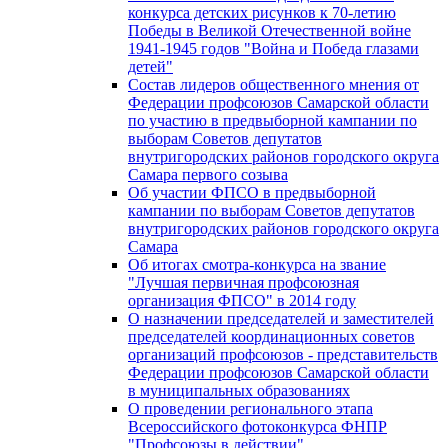
конкурса детских рисунков к 70-летию
Победы в Великой Отечественной войне
1941-1945 годов "Война и Победа глазами
детей"
Состав лидеров общественного мнения от
Федерации профсоюзов Самарской области
по участию в предвыборной кампании по
выборам Советов депутатов
внутригородских районов городского округа
Самара первого созыва
Об участии ФПСО в предвыборной
кампании по выборам Советов депутатов
внутригородских районов городского округа
Самара
Об итогах смотра-конкурса на звание
"Лучшая первичная профсоюзная
организация ФПСО" в 2014 году
О назначении председателей и заместителей
председателей координационных советов
организаций профсоюзов - представительств
Федерации профсоюзов Самарской области
в муниципальных образованиях
О проведении регионального этапа
Всероссийского фотоконкурса ФНПР
"Профсоюзы в действии"