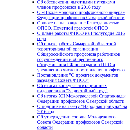
Об обеспечении льготными путевками
членов профсоюзов в 2016 году
О «Школе молодого профсоюзного лидера»
Федерации профсоюзов Самарской области
О квоте на награждение Благодарностью
ФПСО, Почетной грамотой ФПСО
О плане работы ФПСО на I полугодие 2016
года
Об опыте работы Самарской областной
территориальной организации
Общероссийского профсоюза работников
госучреждений и общественного
обслуживания РФ по созданию ППО и
увеличению численности членов профсоюза
Постановление "О проектах документов
заседания Совета ФПСО"
Об итогах конкурса агитационных
видеороликов "За достойный труд"
Об итогах XII Межотраслевой Спартакиады
Федерации профсоюзов Самарской области
О подписке на газету "Народная трибуна" на
2016 год
Об утверждении состава Молодежного
Совета Федерации профсоюзов Самарской
области