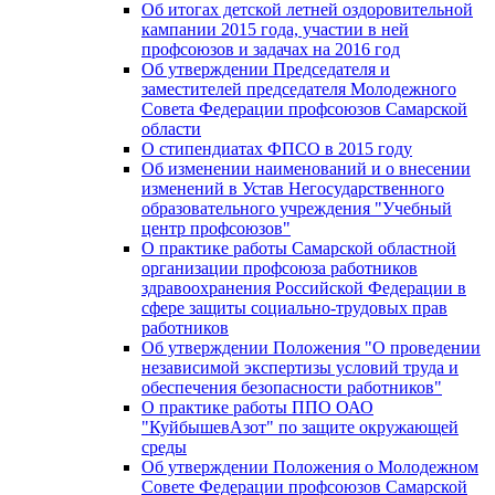
Об итогах детской летней оздоровительной
кампании 2015 года, участии в ней
профсоюзов и задачах на 2016 год
Об утверждении Председателя и
заместителей председателя Молодежного
Совета Федерации профсоюзов Самарской
области
О стипендиатах ФПСО в 2015 году
Об изменении наименований и о внесении
изменений в Устав Негосударственного
образовательного учреждения "Учебный
центр профсоюзов"
О практике работы Самарской областной
организации профсоюза работников
здравоохранения Российской Федерации в
сфере защиты социально-трудовых прав
работников
Об утверждении Положения "О проведении
независимой экспертизы условий труда и
обеспечения безопасности работников"
О практике работы ППО ОАО
"КуйбышевАзот" по защите окружающей
среды
Об утверждении Положения о Молодежном
Совете Федерации профсоюзов Самарской