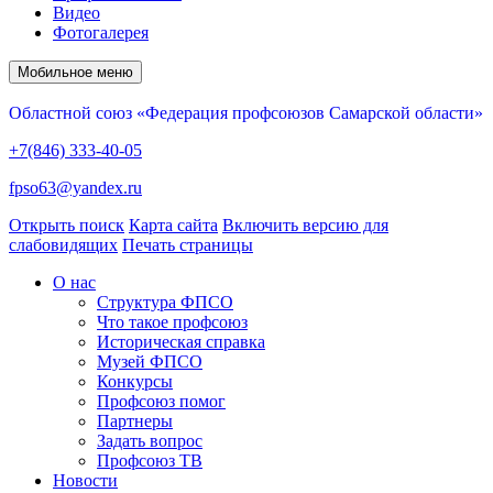
Видео
Фотогалерея
Мобильное меню
Областной союз «Федерация профсоюзов Самарской области»
+7(846) 333-40-05
fpso63@yandex.ru
Открыть поиск
Карта сайта
Включить версию для
слабовидящих
Печать страницы
О нас
Структура ФПСО
Что такое профсоюз
Историческая справка
Музей ФПСО
Конкурсы
Профсоюз помог
Партнеры
Задать вопрос
Профсоюз ТВ
Новости