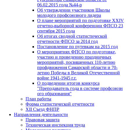
06.02.2015 года №44-р
Об утверждении участников Школы
молодого профсоюзного лидера
О плане мероприятий по подготовке XXIV
отчетно-выборной конференции ФПСО 23
сентября 2015 года
Об итогах сводной статистической
отчетности ФПСО за 2014 год
Постановление по путевкам на 2015 год
О мероприятиях ФПСО по подготовке,
участию и проведению праздничных
мероприятий, посвященных 110-летию
профдвижения Самарской области и 70-
летию Победы в Великой Отечественной
войне 1941-1945 г.г.
О подведении итогов конкурса
"Преподаватель года в системе профсоюзн
ого образования"
План работы
Форма статистической отчетности
XII Съезд ФНПР
Направления деятельности
Правовая защита
Техническая инспекция труда