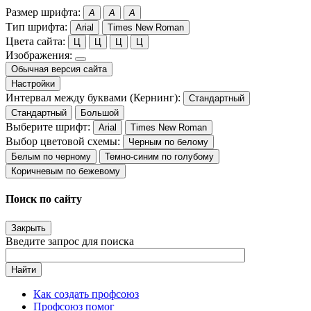
Размер шрифта:
A
A
A
Тип шрифта:
Arial
Times New Roman
Цвета сайта:
Ц
Ц
Ц
Ц
Изображения:
Обычная версия сайта
Настройки
Интервал между буквами (Кернинг):
Стандартный
Стандартный
Большой
Выберите шрифт:
Arial
Times New Roman
Выбор цветовой схемы:
Черным по белому
Белым по черному
Темно-синим по голубому
Коричневым по бежевому
Поиск по сайту
Закрыть
Введите запрос для поиска
Найти
Как создать профсоюз
Профсоюз помог