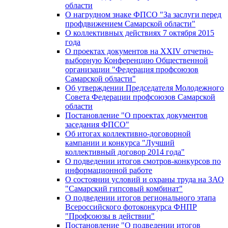
области
О нагрудном знаке ФПСО "За заслуги перед
профдвижением Самарской области"
О коллективных действиях 7 октября 2015
года
О проектах документов на XXIV отчетно-
выборную Конференцию Общественной
организации "Федерация профсоюзов
Самарской области"
Об утверждении Председателя Молодежного
Совета Федерации профсоюзов Самарской
области
Постановление "О проектах документов
заседания ФПСО"
Об итогах коллективно-договорной
кампании и конкурса "Лучший
коллективный договор 2014 года"
О подведении итогов смотров-конкурсов по
информационной работе
О состоянии условий и охраны труда на ЗАО
"Самарский гипсовый комбинат"
О подведении итогов регионального этапа
Всероссийского фотоконкурса ФНПР
"Профсоюзы в действии"
Постановление "О подведении итогов