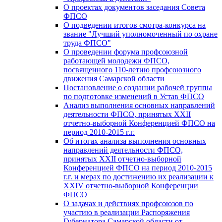
О проектах документов заседания Совета
ФПСО
О подведении итогов смотра-конкурса на
звание "Лучший уполномоченный по охране
труда ФПСО"
О проведении форума профсоюзной
работающей молодежи ФПСО,
посвященного 110-летию профсоюзного
движения Самарской области
Постановление о создании рабочей группы
по подготовке изменений в Устав ФПСО
Анализ выполнения основных направлений
деятельности ФПСО, принятых XXII
отчетно-выборной Конференцией ФПСО на
период 2010-2015 г.г.
Об итогах анализа выполнения основных
направлений деятельности ФПСО,
принятых XXII отчетно-выборной
Конференцией ФПСО на период 2010-2015
г.г. и мерах по достижению их реализации к
XXIV отчетно-выборной Конференции
ФПСО
О задачах и действиях профсоюзов по
участию в реализации Распоряжения
Губернатора Самарской области от