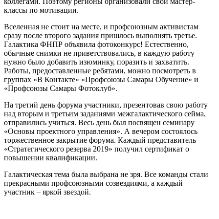
коллегами. Поэтому регионы организовали свои мастер-
классы по мотивации.
Вселенная не стоит на месте, и профсоюзным активистам
сразу после второго задания пришлось выполнять третье.
Галактика ФНПР объявила фотоконкурс! Естественно,
обычные снимки не приветствовались, в каждую работу
нужно было добавить изюминку, поразить и захватить.
Работы, предоставленные ребятами, можно посмотреть в
группах «В Контакте» «Профсоюзы Самары Обучение» и
«Профсоюзы Самары Фотоклуб».
На третий день форума участники, презентовав свою работу
над вторым и третьим заданиями межгалактического сейма,
отправились учиться. Весь день был посвящен семинару
«Основы проектного управления». А вечером состоялось
торжественное закрытие форума. Каждый представитель
«Стратегического резерва 2019» получил сертификат о
повышении квалификации.
Галактическая тема была выбрана не зря. Все команды стали
прекрасными профсоюзными созвездиями, а каждый
участник – яркой звездой.