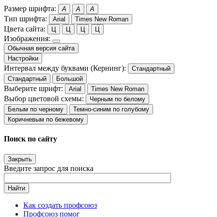
Размер шрифта:
A
A
A
Тип шрифта:
Arial
Times New Roman
Цвета сайта:
Ц
Ц
Ц
Ц
Изображения:
Обычная версия сайта
Настройки
Интервал между буквами (Кернинг):
Стандартный
Стандартный
Большой
Выберите шрифт:
Arial
Times New Roman
Выбор цветовой схемы:
Черным по белому
Белым по черному
Темно-синим по голубому
Коричневым по бежевому
Поиск по сайту
Закрыть
Введите запрос для поиска
Найти
Как создать профсоюз
Профсоюз помог