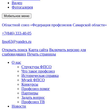
Видео
Фотогалерея
Мобильное меню
Областной союз «Федерация профсоюзов Самарской области»
+7(846) 333-40-05
fpso63@yandex.ru
Открыть поиск
Карта сайта
Включить версию для
слабовидящих
Печать страницы
О нас
Структура ФПСО
Что такое профсоюз
Историческая справка
Музей ФПСО
Конкурсы
Профсоюз помог
Партнеры
Задать вопрос
Профсоюз ТВ
Новости