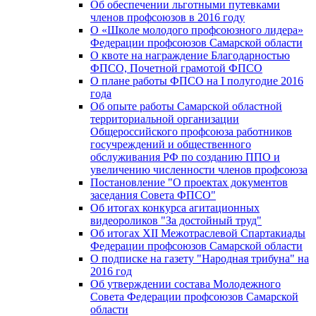
Об обеспечении льготными путевками
членов профсоюзов в 2016 году
О «Школе молодого профсоюзного лидера»
Федерации профсоюзов Самарской области
О квоте на награждение Благодарностью
ФПСО, Почетной грамотой ФПСО
О плане работы ФПСО на I полугодие 2016
года
Об опыте работы Самарской областной
территориальной организации
Общероссийского профсоюза работников
госучреждений и общественного
обслуживания РФ по созданию ППО и
увеличению численности членов профсоюза
Постановление "О проектах документов
заседания Совета ФПСО"
Об итогах конкурса агитационных
видеороликов "За достойный труд"
Об итогах XII Межотраслевой Спартакиады
Федерации профсоюзов Самарской области
О подписке на газету "Народная трибуна" на
2016 год
Об утверждении состава Молодежного
Совета Федерации профсоюзов Самарской
области