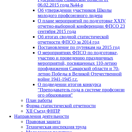
06.02.2015 года №44-р
Об утверждении участников Школы
молодого профсоюзного лидера
О плане мероприятий по подготовке XXIV
отчетно-выборной конференции ФПСО 23
сентября 2015 года
Об итогах сводной статистической
отчетности ФПСО за 2014 год
Постановление по путевкам на 2015 год
О мероприятиях ФПСО по подготовке,
участию и проведению праздничных
мероприятий, посвященных 110-летию
профдвижения Самарской области и 70-
летию Победы в Великой Отечественной
войне 1941-1945 г.г.
О подведении итогов конкурса
"Преподаватель года в системе профсоюзн
ого образования"
План работы
Форма статистической отчетности
XII Съезд ФНПР
Направления деятельности
Правовая защита
Техническая инспекция труда