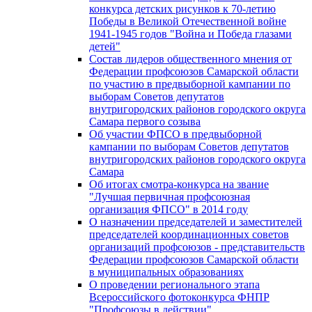
конкурса детских рисунков к 70-летию
Победы в Великой Отечественной войне
1941-1945 годов "Война и Победа глазами
детей"
Состав лидеров общественного мнения от
Федерации профсоюзов Самарской области
по участию в предвыборной кампании по
выборам Советов депутатов
внутригородских районов городского округа
Самара первого созыва
Об участии ФПСО в предвыборной
кампании по выборам Советов депутатов
внутригородских районов городского округа
Самара
Об итогах смотра-конкурса на звание
"Лучшая первичная профсоюзная
организация ФПСО" в 2014 году
О назначении председателей и заместителей
председателей координационных советов
организаций профсоюзов - представительств
Федерации профсоюзов Самарской области
в муниципальных образованиях
О проведении регионального этапа
Всероссийского фотоконкурса ФНПР
"Профсоюзы в действии"