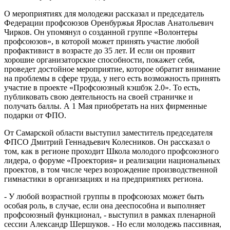
О мероприятиях для молодежи рассказал и председатель
Федерации профсоюзов Оренбуржья Ярослав Анатольевич
Чирков. Он упомянул о созданной группе «Волонтеры
профсоюзов», в которой может принять участие любой
профактивист в возрасте до 35 лет. И если он проявит
хорошие организаторские способности, покажет себя,
проведет достойное мероприятие, которое обратит внимание
на проблемы в сфере труда, у него есть возможность принять
участие в проекте «Профсоюзный кэшбэк 2.0». То есть,
публиковать свою деятельность на своей страничке и
получать баллы. А 1 Мая приобретать на них фирменные
подарки от ФПО.
От Самарской области выступил заместитель председателя
ФПСО Дмитрий Геннадьевич Колесников. Он рассказал о
том, как в регионе проходит Школа молодого профсоюзного
лидера, о форуме «Проектория» и реализации национальных
проектов, в том числе через возрождение производственной
гимнастики в организациях и на предприятиях региона.
- У любой возрастной группы в профсоюзах может быть
особая роль, в случае, если она дееспособна и выполняет
профсоюзный функционал, - выступил в рамках пленарной
сессии Александр Шершуков. - Но если молодежь пассивная,