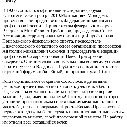
логику.
В 19.00 состоялось официальное открытие форума
«Стратегический резерв 2019:Мотивация». Молодежь
приветствовали представитель Федерации независимых
профсоюзов России в Приволжском федеральном округе
Владислав Михайлович Трубников, председатель Совета
Ассоциации территориальных организаций профсоюзов
Приволжского федерального округа, председатель
Нижегородского областного союза организаций профсоюзов
Анатолий Михайлович Соколов и председатель Федерации
профсоюзов Самарской области Павел Григорьевич
Ожередов. Они пожелали своим младшим коллегам успехов в
работе и учебе, а Владислав Трубников напомнил, что этот
окружной форум - юбилейный, он проходит уже 10 лет.
Когда официальное открытие состоялось, а делегации
регионов презентовали свои визитки, участники были
разделены на команды-планеты и получили свое первое
задание. Да-да, именно планеты! Потому что организаторы
устроили профсоюзникам соревнования межпланетарного
масштаба, назвав программу «Просто-Космос-Профсоюз». И
первое, что должны были сделать наши инопланетные гости -
подготовить визитку своей профсоюзной планеты. На работу
им отвели весь оставшийся вечер.