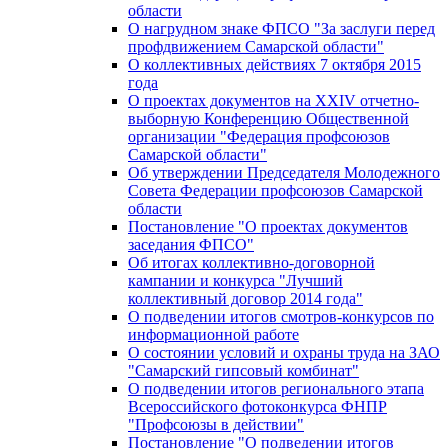
области
О нагрудном знаке ФПСО "За заслуги перед
профдвижением Самарской области"
О коллективных действиях 7 октября 2015
года
О проектах документов на XXIV отчетно-
выборную Конференцию Общественной
организации "Федерация профсоюзов
Самарской области"
Об утверждении Председателя Молодежного
Совета Федерации профсоюзов Самарской
области
Постановление "О проектах документов
заседания ФПСО"
Об итогах коллективно-договорной
кампании и конкурса "Лучший
коллективный договор 2014 года"
О подведении итогов смотров-конкурсов по
информационной работе
О состоянии условий и охраны труда на ЗАО
"Самарский гипсовый комбинат"
О подведении итогов регионального этапа
Всероссийского фотоконкурса ФНПР
"Профсоюзы в действии"
Постановление "О подведении итогов