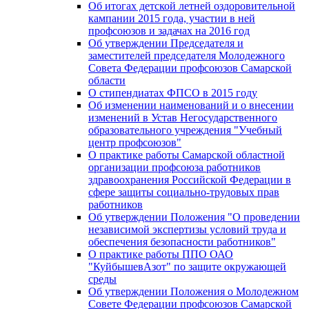
Об итогах детской летней оздоровительной
кампании 2015 года, участии в ней
профсоюзов и задачах на 2016 год
Об утверждении Председателя и
заместителей председателя Молодежного
Совета Федерации профсоюзов Самарской
области
О стипендиатах ФПСО в 2015 году
Об изменении наименований и о внесении
изменений в Устав Негосударственного
образовательного учреждения "Учебный
центр профсоюзов"
О практике работы Самарской областной
организации профсоюза работников
здравоохранения Российской Федерации в
сфере защиты социально-трудовых прав
работников
Об утверждении Положения "О проведении
независимой экспертизы условий труда и
обеспечения безопасности работников"
О практике работы ППО ОАО
"КуйбышевАзот" по защите окружающей
среды
Об утверждении Положения о Молодежном
Совете Федерации профсоюзов Самарской