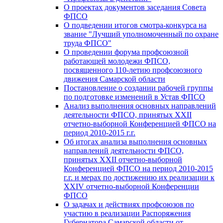
О проектах документов заседания Совета
ФПСО
О подведении итогов смотра-конкурса на
звание "Лучший уполномоченный по охране
труда ФПСО"
О проведении форума профсоюзной
работающей молодежи ФПСО,
посвященного 110-летию профсоюзного
движения Самарской области
Постановление о создании рабочей группы
по подготовке изменений в Устав ФПСО
Анализ выполнения основных направлений
деятельности ФПСО, принятых XXII
отчетно-выборной Конференцией ФПСО на
период 2010-2015 г.г.
Об итогах анализа выполнения основных
направлений деятельности ФПСО,
принятых XXII отчетно-выборной
Конференцией ФПСО на период 2010-2015
г.г. и мерах по достижению их реализации к
XXIV отчетно-выборной Конференции
ФПСО
О задачах и действиях профсоюзов по
участию в реализации Распоряжения
Губернатора Самарской области от