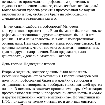
не знает, что происходит в профсоюзном движении, в
трудовых отношениях, какая здесь может быть особая роль?
Более высокий уровень развития профсоюзной молодежи
заключается в том, чтобы она брала на себя больший
функционал и реализовывала его.
- В чем сила и слабость профсоюзов? Мы очень
консервативная организация. Если бы мы не были такими, все
реформы - пенсионная и другие - случились бы на 10 лет
раньше. В чем наша слабость? Мы очень консервативная
организация. Нам надо меняться, меняться очень быстро. Вы
должны понимать, что от вас многое зависит - инициативы,
гранты, другие направления. Надо предлагать, надо
действовать, - добавил Анатолий Соколов.
День третий. Подведение итогов
Вторым заданием, которое должны были выполнить
участники форума, стала мотивация. От организаторов они
получили профсоюзный билет и наклейки с голосами и
отправились мотивировать и собирать голоса жителей других
планет. В помощь активистам прошли семинары «Мотивация
профсоюзного членства и профсоюзной активности» и «SMM
и другие технологии контент-маркетинга». Но участники из
ПФО приехали не только учиться, но и делиться опытом с