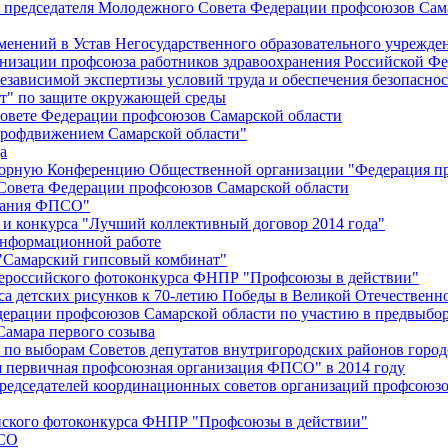
й председателя Молодежного Совета Федерации профсоюзов Сам
менений в Устав Негосударственного образовательного учрежд
анизации профсоюза работников здравоохранения Российской Фе
зависимой экспертизы условий труда и обеспечения безопаснос
" по защите окружающей среды
вете Федерации профсоюзов Самарской области
профдвижением Самарской области"
а
борную Конференцию Общественной организации "Федерация пр
Совета Федерации профсоюзов Самарской области
едания ФПСО"
 и конкурса "Лучший коллективный договор 2014 года"
информационной работе
 "Самарский гипсовый комбинат"
сероссийского фотоконкурса ФНПР "Профсоюзы в действии"
а детских рисунков к 70-летию Победы в Великой Отечественно
дерации профсоюзов Самарской области по участию в предвыбо
Самара первого созыва
о выборам Советов депутатов внутригородских районов город
ая первичная профсоюзная организация ФПСО" в 2014 году
председателей координационных советов организаций профсоюз
ийского фотоконкурса ФНПР "Профсоюзы в действии"
ПСО