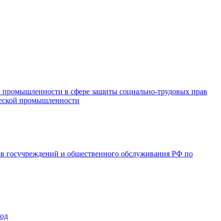
и промышленности в сфере защиты социально-трудовых прав
ической промышленности
ов госучреждений и общественного обслуживания РФ по
год