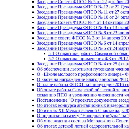
Заседание Совета ФПСО № 5 от 22 декабря 20
Заседание Президиума ФПСО № 12 от 22 Дека
Заседание Президиума ФПСО № 11 от 27 октя
Заседание Президиума ФПСО № 10 от 24 октя
Заседание Совета ФПСО № 4 от 13 октября 20
Заседание Президиума ФПСО № 9 от 13 октяб
Заседание Президиума ФПСО № 8 от 23 июня 
Заседание совета ФПСО № 3 от 14 апреля 201
Заседание Президиума ФПСО № 6 от 14 апрел
Заседание Президиума ФПСО № 5 от 24 марта
5-1 О практике работы Самарской обла
5-2 О практике применения ФЗ от 28.12
Заседание Президиума ФПСО № 4 от 25 февра
Об обеспечении льготными путевками членов
О «Школе молодого профсоюзного лидера» Ф
О квоте на награждение Благодарностью Ф
О плане работы ФПСО на I полугодие 2016 г
Об опыте работы Самарской областной терри
созданию ППО и увеличению численности чл
Постановление "О проектах документов зас
Об итогах конкурса агитационных видеоролик
Об итогах XII Межотраслевой Спартакиады 
О подписке на газету "Народная трибуна" на 
Об утверждении состава Молодежного Совет
Об итогах детской летней оздоровительной ка