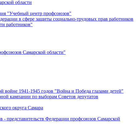
арской области
ения "Учебный центр профсоюзов"
дерации в сфере защиты социально-трудовых прав работников
ти работников"
офсоюзов Самарской области"
й войне 1941-1945 годов "Война и Победа глазами детей"
рной кампании по выборам Советов депутатов
ского округа Самара
ов - представительств Федерации профсоюзов Самарской