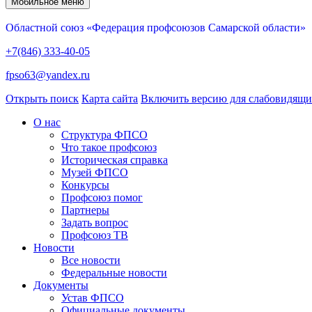
Мобильное меню
Областной союз «Федерация профсоюзов Самарской области»
+7(846) 333-40-05
fpso63@yandex.ru
Открыть поиск
Карта сайта
Включить версию для слабовидящ
О нас
Структура ФПСО
Что такое профсоюз
Историческая справка
Музей ФПСО
Конкурсы
Профсоюз помог
Партнеры
Задать вопрос
Профсоюз ТВ
Новости
Все новости
Федеральные новости
Документы
Устав ФПСО
Официальные документы