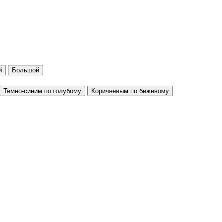
й
Большой
Темно-синим по голубому
Коричневым по бежевому