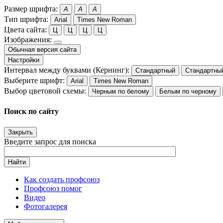
Размер шрифта:
A
A
A
Тип шрифта:
Arial
Times New Roman
Цвета сайта:
Ц
Ц
Ц
Ц
Изображения:
Обычная версия сайта
Настройки
Интервал между буквами (Кернинг):
Стандартный
Стандартны
Выберите шрифт:
Arial
Times New Roman
Выбор цветовой схемы:
Черным по белому
Белым по черному
Поиск по сайту
Закрыть
Введите запрос для поиска
Найти
Как создать профсоюз
Профсоюз помог
Видео
Фотогалерея