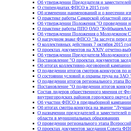
Об утверждении Председателя и заместителе
О стипендиатах ФПСО в 2015 году
Об изменении наименований и о внесении из
О практике работы Самарской областной орг
Об утверждении Положения "О проведении не
О практике работы ППО ОАО "КуйбышевАзот
Об утверждении Положения о Молодежном Со
О нагрудном знаке ФПСО "За заслуги перед 
О коллективных действиях 7 октября 2015 год
О проектах документов на XXIV отчетно-вы
Об утверждении Председателя Молодежного 
Постановление "О проектах документов зас
Об итогах коллективно-договорной кампании
О подведении итогов смотров-конкурсов по 
О состоянии условий и охраны труда на ЗАО
О подведении итогов регионального этапа В
Постановление "О подведении итогов конкурс
Состав лидеров общественного мнения от Фе
внутригородских районов городского округа 
Об участии ФПСО в предвыборной кампании п
Об итогах смотра-конкурса на звание "Лучш
О назначении председателей и заместителей 
области в муниципальных образованиях
О проведении регионального этапа Всеросс
О проектах документов заседания Совета Ф