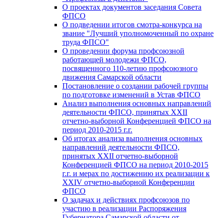
О проектах документов заседания Совета
ФПСО
О подведении итогов смотра-конкурса на
звание "Лучший уполномоченный по охране
труда ФПСО"
О проведении форума профсоюзной
работающей молодежи ФПСО,
посвященного 110-летию профсоюзного
движения Самарской области
Постановление о создании рабочей группы
по подготовке изменений в Устав ФПСО
Анализ выполнения основных направлений
деятельности ФПСО, принятых XXII
отчетно-выборной Конференцией ФПСО на
период 2010-2015 г.г.
Об итогах анализа выполнения основных
направлений деятельности ФПСО,
принятых XXII отчетно-выборной
Конференцией ФПСО на период 2010-2015
г.г. и мерах по достижению их реализации к
XXIV отчетно-выборной Конференции
ФПСО
О задачах и действиях профсоюзов по
участию в реализации Распоряжения
Губернатора Самарской области от