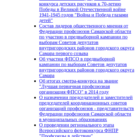
конкурса детских рисунков к 70-летию
Победы в Великой Отечественной войне
1941-1945 годов "Война и Победа глазами
детей"
Состав лидеров общественного мнения от
Федерации профсоюзов Самарской области
по участию в предвыборной кампании по
выборам Советов депутатов
внутригородских районов городского округа
Самара первого созыва
Об участии ФПСО в предвыборной
кампании по выборам Советов депутатов
внутригородских районов городского округа
Самара
Об итогах смотра-конкурса на звание
"Лучшая первичная профсоюзная
организация ФПСО" в 2014 году
О назначении председателей и заместителей
председателей координационных советов
организаций профсоюзов - представительств
Федерации профсоюзов Самарской области
в муниципальных образованиях
О проведении регионального этапа
Всероссийского фотоконкурса ФНПР
"Профсоюзы в действии"