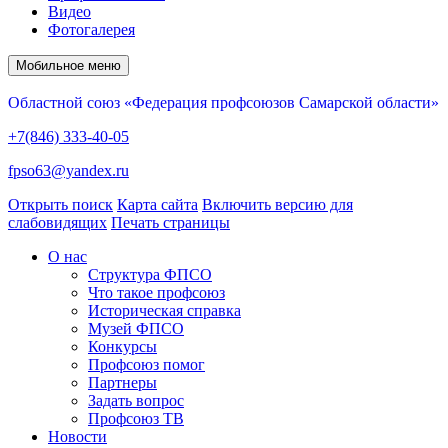
Видео
Фотогалерея
Мобильное меню
Областной союз «Федерация профсоюзов Самарской области»
+7(846) 333-40-05
fpso63@yandex.ru
Открыть поиск
Карта сайта
Включить версию для
слабовидящих
Печать страницы
О нас
Структура ФПСО
Что такое профсоюз
Историческая справка
Музей ФПСО
Конкурсы
Профсоюз помог
Партнеры
Задать вопрос
Профсоюз ТВ
Новости