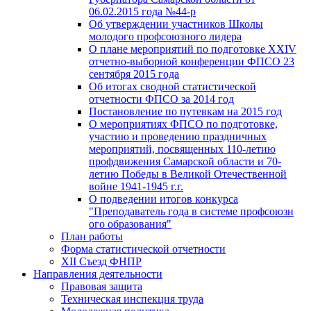
06.02.2015 года №44-р
Об утверждении участников Школы
молодого профсоюзного лидера
О плане мероприятий по подготовке XXIV
отчетно-выборной конференции ФПСО 23
сентября 2015 года
Об итогах сводной статистической
отчетности ФПСО за 2014 год
Постановление по путевкам на 2015 год
О мероприятиях ФПСО по подготовке,
участию и проведению праздничных
мероприятий, посвященных 110-летию
профдвижения Самарской области и 70-
летию Победы в Великой Отечественной
войне 1941-1945 г.г.
О подведении итогов конкурса
"Преподаватель года в системе профсоюзн
ого образования"
План работы
Форма статистической отчетности
XII Съезд ФНПР
Направления деятельности
Правовая защита
Техническая инспекция труда