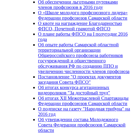
Об обеспечении льготными путевками
членов профсоюзов в 2016 году
О «Школе молодого профсоюзного лидера»
Федерации профсоюзов Самарской области
О квоте на награждение Благодарностью
ФПСО, Почетной грамотой ФПСО
О плане работы ФПСО на I полугодие 2016
года
Об опыте работы Самарской областной
территориальной организации
Общероссийского профсоюза работников
госучреждений и общественного
обслуживания РФ по созданию ППО и
увеличению численности членов профсоюза
Постановление "О проектах документов
заседания Совета ФПСО"
Об итогах конкурса агитационных
видеороликов "За достойный труд"
Об итогах XII Межотраслевой Спартакиады
Федерации профсоюзов Самарской области
О подписке на газету "Народная трибуна" на
2016 год
Об утверждении состава Молодежного
Совета Федерации профсоюзов Самарской
области