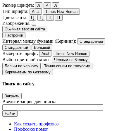
Размер шрифта:
A
A
A
Тип шрифта:
Arial
Times New Roman
Цвета сайта:
Ц
Ц
Ц
Ц
Изображения:
Обычная версия сайта
Настройки
Интервал между буквами (Кернинг):
Стандартный
Стандартный
Большой
Выберите шрифт:
Arial
Times New Roman
Выбор цветовой схемы:
Черным по белому
Белым по черному
Темно-синим по голубому
Коричневым по бежевому
Поиск по сайту
Закрыть
Введите запрос для поиска
Найти
Как создать профсоюз
Профсоюз помог