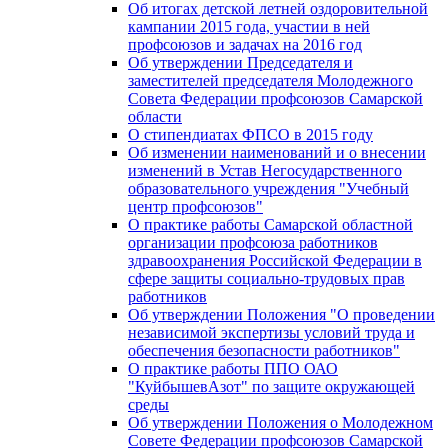
Об итогах детской летней оздоровительной
кампании 2015 года, участии в ней
профсоюзов и задачах на 2016 год
Об утверждении Председателя и
заместителей председателя Молодежного
Совета Федерации профсоюзов Самарской
области
О стипендиатах ФПСО в 2015 году
Об изменении наименований и о внесении
изменений в Устав Негосударственного
образовательного учреждения "Учебный
центр профсоюзов"
О практике работы Самарской областной
организации профсоюза работников
здравоохранения Российской Федерации в
сфере защиты социально-трудовых прав
работников
Об утверждении Положения "О проведении
независимой экспертизы условий труда и
обеспечения безопасности работников"
О практике работы ППО ОАО
"КуйбышевАзот" по защите окружающей
среды
Об утверждении Положения о Молодежном
Совете Федерации профсоюзов Самарской