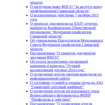
области
О нагрудном знаке ФПСО "За заслуги перед
профдвижением Самарской области"
О коллективных действиях 7 октября 2015
года
О проектах документов на XXIV отчетно-
выборную Конференцию Общественной
организации "Федерация профсоюзов
Самарской области"
Об утверждении Председателя Молодежного
Совета Федерации профсоюзов Самарской
области
Постановление "О проектах документов
заседания ФПСО"
Об итогах коллективно-договорной
кампании и конкурса "Лучший
коллективный договор 2014 года"
О подведении итогов смотров-конкурсов по
информационной работе
О состоянии условий и охраны труда на ЗАО
"Самарский гипсовый комбинат"
О подведении итогов регионального этапа
Всероссийского фотоконкурса ФНПР
"Профсоюзы в действии"
Постановление "О подведении итогов