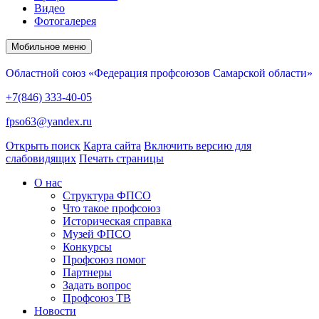
Видео
Фотогалерея
Мобильное меню
Областной союз «Федерация профсоюзов Самарской области»
+7(846) 333-40-05
fpso63@yandex.ru
Открыть поиск
Карта сайта
Включить версию для
слабовидящих
Печать страницы
О нас
Структура ФПСО
Что такое профсоюз
Историческая справка
Музей ФПСО
Конкурсы
Профсоюз помог
Партнеры
Задать вопрос
Профсоюз ТВ
Новости