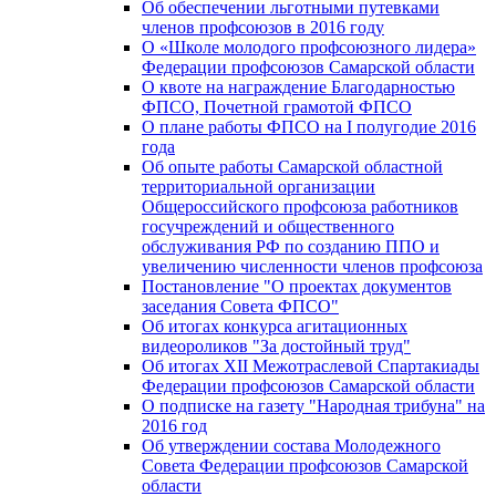
Об обеспечении льготными путевками
членов профсоюзов в 2016 году
О «Школе молодого профсоюзного лидера»
Федерации профсоюзов Самарской области
О квоте на награждение Благодарностью
ФПСО, Почетной грамотой ФПСО
О плане работы ФПСО на I полугодие 2016
года
Об опыте работы Самарской областной
территориальной организации
Общероссийского профсоюза работников
госучреждений и общественного
обслуживания РФ по созданию ППО и
увеличению численности членов профсоюза
Постановление "О проектах документов
заседания Совета ФПСО"
Об итогах конкурса агитационных
видеороликов "За достойный труд"
Об итогах XII Межотраслевой Спартакиады
Федерации профсоюзов Самарской области
О подписке на газету "Народная трибуна" на
2016 год
Об утверждении состава Молодежного
Совета Федерации профсоюзов Самарской
области