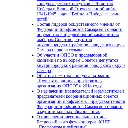
конкурса детских рисунков к 70-летию
Победы в Великой Отечественной войне
1941-1945 годов "Война и Победа глазами
детей"
Состав лидеров общественного мнения от
Федерации профсоюзов Самарской области
по участию в предвыборной кампании по
выборам Советов депутатов
внутригородских районов городского округа
Самара первого созыва
Об участии ФПСО в предвыборной
кампании по выборам Советов депутатов
внутригородских районов городского округа
Самара
Об итогах смотра-конкурса на звание
"Лучшая первичная профсоюзная
организация ФПСО" в 2014 году
О назначении председателей и заместителей
председателей координационных советов
организаций профсоюзов - представительств
Федерации профсоюзов Самарской области
в муниципальных образованиях
О проведении регионального этапа
Всероссийского фотоконкурса ФНПР
"Профсоюзы в действии"