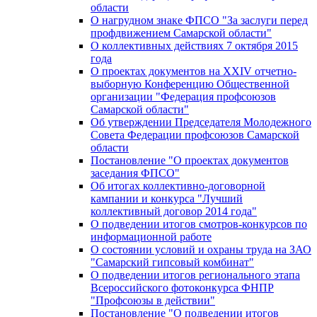
области
О нагрудном знаке ФПСО "За заслуги перед
профдвижением Самарской области"
О коллективных действиях 7 октября 2015
года
О проектах документов на XXIV отчетно-
выборную Конференцию Общественной
организации "Федерация профсоюзов
Самарской области"
Об утверждении Председателя Молодежного
Совета Федерации профсоюзов Самарской
области
Постановление "О проектах документов
заседания ФПСО"
Об итогах коллективно-договорной
кампании и конкурса "Лучший
коллективный договор 2014 года"
О подведении итогов смотров-конкурсов по
информационной работе
О состоянии условий и охраны труда на ЗАО
"Самарский гипсовый комбинат"
О подведении итогов регионального этапа
Всероссийского фотоконкурса ФНПР
"Профсоюзы в действии"
Постановление "О подведении итогов