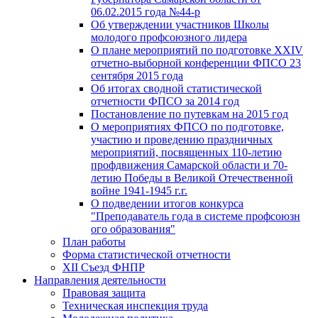
06.02.2015 года №44-р
Об утверждении участников Школы
молодого профсоюзного лидера
О плане мероприятий по подготовке XXIV
отчетно-выборной конференции ФПСО 23
сентября 2015 года
Об итогах сводной статистической
отчетности ФПСО за 2014 год
Постановление по путевкам на 2015 год
О мероприятиях ФПСО по подготовке,
участию и проведению праздничных
мероприятий, посвященных 110-летию
профдвижения Самарской области и 70-
летию Победы в Великой Отечественной
войне 1941-1945 г.г.
О подведении итогов конкурса
"Преподаватель года в системе профсоюзн
ого образования"
План работы
Форма статистической отчетности
XII Съезд ФНПР
Направления деятельности
Правовая защита
Техническая инспекция труда