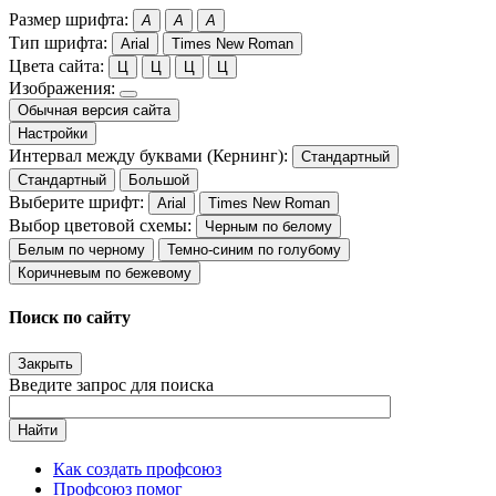
Размер шрифта:
A
A
A
Тип шрифта:
Arial
Times New Roman
Цвета сайта:
Ц
Ц
Ц
Ц
Изображения:
Обычная версия сайта
Настройки
Интервал между буквами (Кернинг):
Стандартный
Стандартный
Большой
Выберите шрифт:
Arial
Times New Roman
Выбор цветовой схемы:
Черным по белому
Белым по черному
Темно-синим по голубому
Коричневым по бежевому
Поиск по сайту
Закрыть
Введите запрос для поиска
Найти
Как создать профсоюз
Профсоюз помог