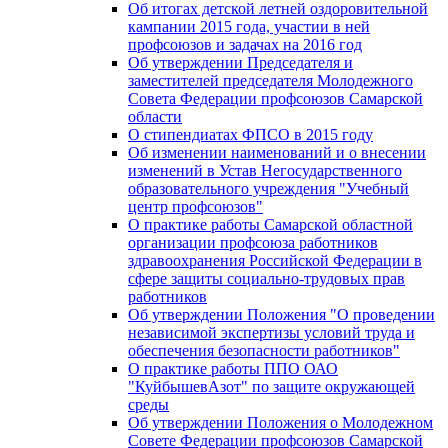
Об итогах детской летней оздоровительной
кампании 2015 года, участии в ней
профсоюзов и задачах на 2016 год
Об утверждении Председателя и
заместителей председателя Молодежного
Совета Федерации профсоюзов Самарской
области
О стипендиатах ФПСО в 2015 году
Об изменении наименований и о внесении
изменений в Устав Негосударственного
образовательного учреждения "Учебный
центр профсоюзов"
О практике работы Самарской областной
организации профсоюза работников
здравоохранения Российской Федерации в
сфере защиты социально-трудовых прав
работников
Об утверждении Положения "О проведении
независимой экспертизы условий труда и
обеспечения безопасности работников"
О практике работы ППО ОАО
"КуйбышевАзот" по защите окружающей
среды
Об утверждении Положения о Молодежном
Совете Федерации профсоюзов Самарской