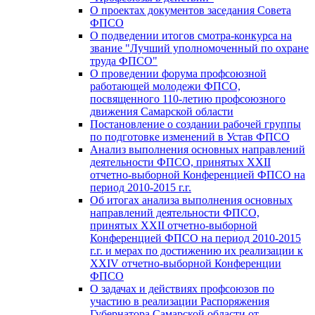
О проектах документов заседания Совета
ФПСО
О подведении итогов смотра-конкурса на
звание "Лучший уполномоченный по охране
труда ФПСО"
О проведении форума профсоюзной
работающей молодежи ФПСО,
посвященного 110-летию профсоюзного
движения Самарской области
Постановление о создании рабочей группы
по подготовке изменений в Устав ФПСО
Анализ выполнения основных направлений
деятельности ФПСО, принятых XXII
отчетно-выборной Конференцией ФПСО на
период 2010-2015 г.г.
Об итогах анализа выполнения основных
направлений деятельности ФПСО,
принятых XXII отчетно-выборной
Конференцией ФПСО на период 2010-2015
г.г. и мерах по достижению их реализации к
XXIV отчетно-выборной Конференции
ФПСО
О задачах и действиях профсоюзов по
участию в реализации Распоряжения
Губернатора Самарской области от