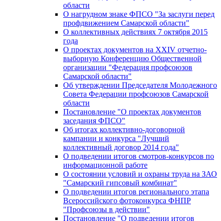
области
О нагрудном знаке ФПСО "За заслуги перед
профдвижением Самарской области"
О коллективных действиях 7 октября 2015
года
О проектах документов на XXIV отчетно-
выборную Конференцию Общественной
организации "Федерация профсоюзов
Самарской области"
Об утверждении Председателя Молодежного
Совета Федерации профсоюзов Самарской
области
Постановление "О проектах документов
заседания ФПСО"
Об итогах коллективно-договорной
кампании и конкурса "Лучший
коллективный договор 2014 года"
О подведении итогов смотров-конкурсов по
информационной работе
О состоянии условий и охраны труда на ЗАО
"Самарский гипсовый комбинат"
О подведении итогов регионального этапа
Всероссийского фотоконкурса ФНПР
"Профсоюзы в действии"
Постановление "О подведении итогов