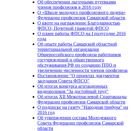
Об обеспечении льготными путевками
членов профсоюзов в 2016 году
О «Школе молодого профсоюзного лидера»
Федерации профсоюзов Самарской области
О квоте на награждение Благодарностью
ФПСО, Почетной грамотой ФПСО
О плане работы ФПСО на I полугодие 2016
года
Об опыте работы Самарской областной
территориальной организации
Общероссийского профсоюза работников
госучреждений и общественного
обслуживания РФ по созданию ППО и
увеличению численности членов профсоюза
Постановление "О проектах документов
заседания Совета ФПСО"
Об итогах конкурса агитационных
видеороликов "За достойный труд"
Об итогах XII Межотраслевой Спартакиады
Федерации профсоюзов Самарской области
О подписке на газету "Народная трибуна" на
2016 год
Об утверждении состава Молодежного
Совета Федерации профсоюзов Самарской
области