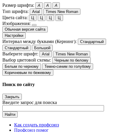
Размер шрифта:
A
A
A
Тип шрифта:
Arial
Times New Roman
Цвета сайта:
Ц
Ц
Ц
Ц
Изображения:
Обычная версия сайта
Настройки
Интервал между буквами (Кернинг):
Стандартный
Стандартный
Большой
Выберите шрифт:
Arial
Times New Roman
Выбор цветовой схемы:
Черным по белому
Белым по черному
Темно-синим по голубому
Коричневым по бежевому
Поиск по сайту
Закрыть
Введите запрос для поиска
Найти
Как создать профсоюз
Профсоюз помог