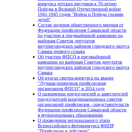
конкурса детских рисунков к 70-летию
Победы в Великой Отечественной войне
1941-1945 годов "Война и Победа глазами
детей"
Состав лидеров общественного мнения от
Федерации профсоюзов Самарской области
по участию в предвыборной кампании по
выборам Советов депутатов
внутригородских районов городского округа
Самара первого созыва
Об участии ФПСО в предвыборной
кампании по выборам Советов депутатов
внутригородских районов городского округа
Самара
Об итогах смотра-конкурса на звание
"Лучшая первичная профсоюзная
организация ФПСО" в 2014 году
О назначении председателей и заместителей
председателей координационных советов
организаций профсоюзов - представительств
Федерации профсоюзов Самарской области
в муниципальных образованиях
О проведении регионального этапа
Всероссийского фотоконкурса ФНПР
"Профсоюзы в действии"