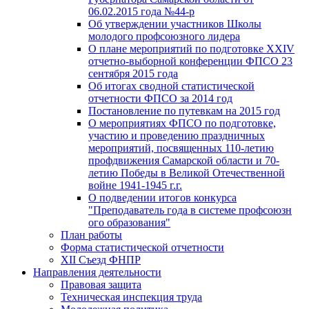
06.02.2015 года №44-р
Об утверждении участников Школы
молодого профсоюзного лидера
О плане мероприятий по подготовке XXIV
отчетно-выборной конференции ФПСО 23
сентября 2015 года
Об итогах сводной статистической
отчетности ФПСО за 2014 год
Постановление по путевкам на 2015 год
О мероприятиях ФПСО по подготовке,
участию и проведению праздничных
мероприятий, посвященных 110-летию
профдвижения Самарской области и 70-
летию Победы в Великой Отечественной
войне 1941-1945 г.г.
О подведении итогов конкурса
"Преподаватель года в системе профсоюзн
ого образования"
План работы
Форма статистической отчетности
XII Съезд ФНПР
Направления деятельности
Правовая защита
Техническая инспекция труда