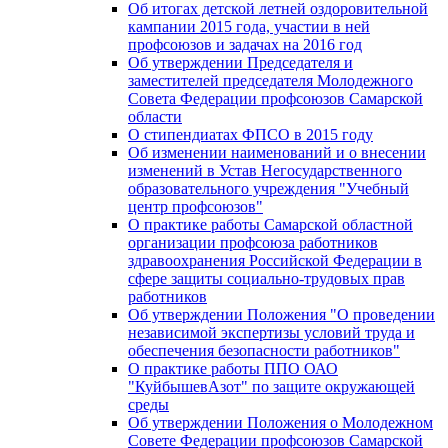
Об итогах детской летней оздоровительной
кампании 2015 года, участии в ней
профсоюзов и задачах на 2016 год
Об утверждении Председателя и
заместителей председателя Молодежного
Совета Федерации профсоюзов Самарской
области
О стипендиатах ФПСО в 2015 году
Об изменении наименований и о внесении
изменений в Устав Негосударственного
образовательного учреждения "Учебный
центр профсоюзов"
О практике работы Самарской областной
организации профсоюза работников
здравоохранения Российской Федерации в
сфере защиты социально-трудовых прав
работников
Об утверждении Положения "О проведении
независимой экспертизы условий труда и
обеспечения безопасности работников"
О практике работы ППО ОАО
"КуйбышевАзот" по защите окружающей
среды
Об утверждении Положения о Молодежном
Совете Федерации профсоюзов Самарской