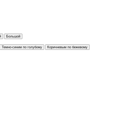
й
Большой
Темно-синим по голубому
Коричневым по бежевому