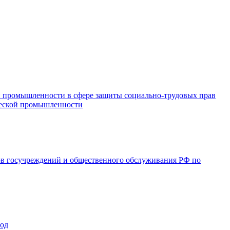
и промышленности в сфере защиты социально-трудовых прав
ической промышленности
ов госучреждений и общественного обслуживания РФ по
год