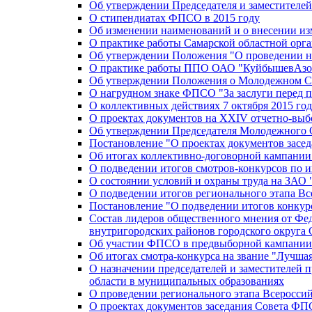
Об утверждении Председателя и заместителе
О стипендиатах ФПСО в 2015 году
Об изменении наименований и о внесении из
О практике работы Самарской областной орг
Об утверждении Положения "О проведении не
О практике работы ППО ОАО "КуйбышевАзот
Об утверждении Положения о Молодежном Со
О нагрудном знаке ФПСО "За заслуги перед 
О коллективных действиях 7 октября 2015 год
О проектах документов на XXIV отчетно-вы
Об утверждении Председателя Молодежного 
Постановление "О проектах документов зас
Об итогах коллективно-договорной кампании
О подведении итогов смотров-конкурсов по 
О состоянии условий и охраны труда на ЗАО
О подведении итогов регионального этапа В
Постановление "О подведении итогов конкурс
Состав лидеров общественного мнения от Фе
внутригородских районов городского округа 
Об участии ФПСО в предвыборной кампании п
Об итогах смотра-конкурса на звание "Лучш
О назначении председателей и заместителей 
области в муниципальных образованиях
О проведении регионального этапа Всеросс
О проектах документов заседания Совета Ф