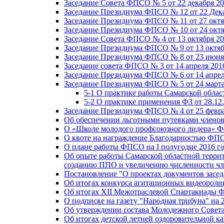
Заседание Совета ФПСО № 5 от 22 декабря 20
Заседание Президиума ФПСО № 12 от 22 Дека
Заседание Президиума ФПСО № 11 от 27 октя
Заседание Президиума ФПСО № 10 от 24 октя
Заседание Совета ФПСО № 4 от 13 октября 20
Заседание Президиума ФПСО № 9 от 13 октяб
Заседание Президиума ФПСО № 8 от 23 июня 
Заседание совета ФПСО № 3 от 14 апреля 201
Заседание Президиума ФПСО № 6 от 14 апрел
Заседание Президиума ФПСО № 5 от 24 марта
5-1 О практике работы Самарской обла
5-2 О практике применения ФЗ от 28.12
Заседание Президиума ФПСО № 4 от 25 февра
Об обеспечении льготными путевками членов
О «Школе молодого профсоюзного лидера» Ф
О квоте на награждение Благодарностью Ф
О плане работы ФПСО на I полугодие 2016 г
Об опыте работы Самарской областной терри
созданию ППО и увеличению численности чл
Постановление "О проектах документов зас
Об итогах конкурса агитационных видеоролик
Об итогах XII Межотраслевой Спартакиады 
О подписке на газету "Народная трибуна" на 
Об утверждении состава Молодежного Совет
Об итогах детской летней оздоровительной ка