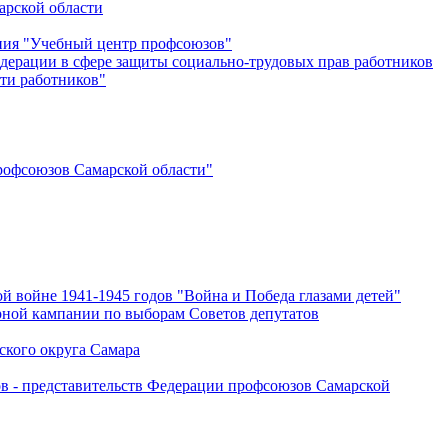
арской области
ения "Учебный центр профсоюзов"
дерации в сфере защиты социально-трудовых прав работников
ти работников"
офсоюзов Самарской области"
й войне 1941-1945 годов "Война и Победа глазами детей"
рной кампании по выборам Советов депутатов
ского округа Самара
ов - представительств Федерации профсоюзов Самарской