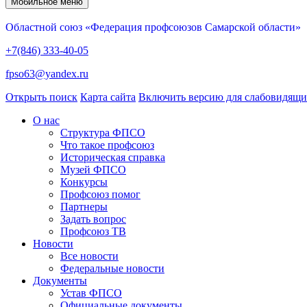
Мобильное меню
Областной союз «Федерация профсоюзов Самарской области»
+7(846) 333-40-05
fpso63@yandex.ru
Открыть поиск
Карта сайта
Включить версию для слабовидящ
О нас
Структура ФПСО
Что такое профсоюз
Историческая справка
Музей ФПСО
Конкурсы
Профсоюз помог
Партнеры
Задать вопрос
Профсоюз ТВ
Новости
Все новости
Федеральные новости
Документы
Устав ФПСО
Официальные документы