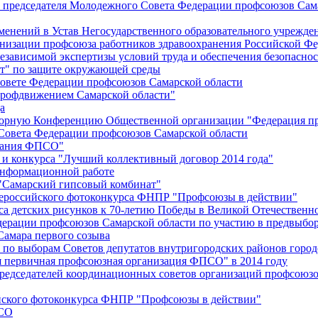
й председателя Молодежного Совета Федерации профсоюзов Сам
менений в Устав Негосударственного образовательного учрежд
анизации профсоюза работников здравоохранения Российской Фе
зависимой экспертизы условий труда и обеспечения безопаснос
" по защите окружающей среды
вете Федерации профсоюзов Самарской области
профдвижением Самарской области"
а
борную Конференцию Общественной организации "Федерация пр
Совета Федерации профсоюзов Самарской области
едания ФПСО"
 и конкурса "Лучший коллективный договор 2014 года"
информационной работе
 "Самарский гипсовый комбинат"
сероссийского фотоконкурса ФНПР "Профсоюзы в действии"
а детских рисунков к 70-летию Победы в Великой Отечественно
дерации профсоюзов Самарской области по участию в предвыбо
Самара первого созыва
о выборам Советов депутатов внутригородских районов город
ая первичная профсоюзная организация ФПСО" в 2014 году
председателей координационных советов организаций профсоюз
ийского фотоконкурса ФНПР "Профсоюзы в действии"
ПСО