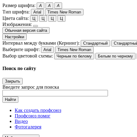
Размер шрифта:
A
A
A
Тип шрифта:
Arial
Times New Roman
Цвета сайта:
Ц
Ц
Ц
Ц
Изображения:
Обычная версия сайта
Настройки
Интервал между буквами (Кернинг):
Стандартный
Стандартны
Выберите шрифт:
Arial
Times New Roman
Выбор цветовой схемы:
Черным по белому
Белым по черному
Поиск по сайту
Закрыть
Введите запрос для поиска
Найти
Как создать профсоюз
Профсоюз помог
Видео
Фотогалерея