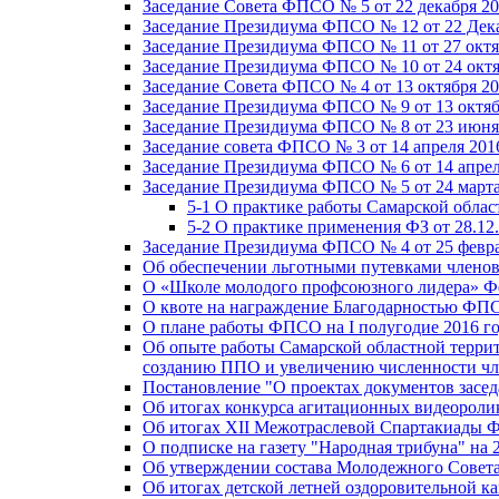
Заседание Совета ФПСО № 5 от 22 декабря 20
Заседание Президиума ФПСО № 12 от 22 Дека
Заседание Президиума ФПСО № 11 от 27 октя
Заседание Президиума ФПСО № 10 от 24 октя
Заседание Совета ФПСО № 4 от 13 октября 20
Заседание Президиума ФПСО № 9 от 13 октяб
Заседание Президиума ФПСО № 8 от 23 июня 
Заседание совета ФПСО № 3 от 14 апреля 201
Заседание Президиума ФПСО № 6 от 14 апрел
Заседание Президиума ФПСО № 5 от 24 марта
5-1 О практике работы Самарской обла
5-2 О практике применения ФЗ от 28.12
Заседание Президиума ФПСО № 4 от 25 февра
Об обеспечении льготными путевками членов
О «Школе молодого профсоюзного лидера» Ф
О квоте на награждение Благодарностью Ф
О плане работы ФПСО на I полугодие 2016 г
Об опыте работы Самарской областной терри
созданию ППО и увеличению численности чл
Постановление "О проектах документов зас
Об итогах конкурса агитационных видеоролик
Об итогах XII Межотраслевой Спартакиады 
О подписке на газету "Народная трибуна" на 
Об утверждении состава Молодежного Совет
Об итогах детской летней оздоровительной ка