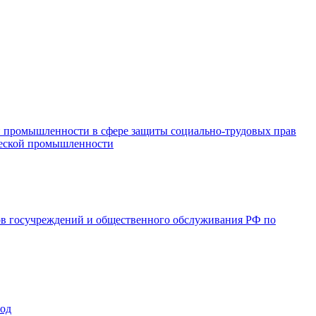
и промышленности в сфере защиты социально-трудовых прав
ической промышленности
ов госучреждений и общественного обслуживания РФ по
год