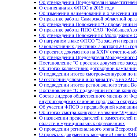
Об утверждении Председателя и заместителе
О стипендиатах ФПСО в 2015 году
Об изменении наименований и о внесении из
О практике работы Самарской областной орг
Об утверждении Положения "О проведении не
О практике работы ППО ОАО "КуйбышевАзот
Об утверждении Положения о Молодежном Со
О нагрудном знаке ФПСО "За заслуги перед 
О коллективных действиях 7 октября 2015 год
О проектах документов на XXIV отчетно-вы
Об утверждении Председателя Молодежного 
Постановление "О проектах документов зас
Об итогах коллективно-договорной кампании
О подведении итогов смотров-конкурсов по 
О состоянии условий и охраны труда на ЗАО
О подведении итогов регионального этапа В
Постановление "О подведении итогов конкурс
Состав лидеров общественного мнения от Фе
внутригородских районов городского округа 
Об участии ФПСО в предвыборной кампании п
Об итогах смотра-конкурса на звание "Лучш
О назначении председателей и заместителей 
области в муниципальных образованиях
О проведении регионального этапа Всеросс
О проектах документов заседания Совета Ф