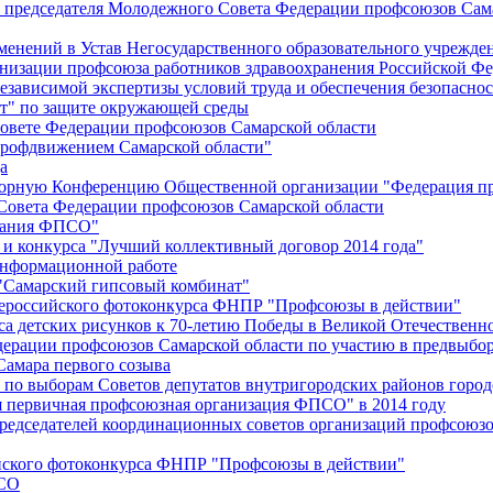
й председателя Молодежного Совета Федерации профсоюзов Сам
менений в Устав Негосударственного образовательного учрежд
анизации профсоюза работников здравоохранения Российской Фе
зависимой экспертизы условий труда и обеспечения безопаснос
" по защите окружающей среды
вете Федерации профсоюзов Самарской области
профдвижением Самарской области"
а
борную Конференцию Общественной организации "Федерация пр
Совета Федерации профсоюзов Самарской области
едания ФПСО"
 и конкурса "Лучший коллективный договор 2014 года"
информационной работе
 "Самарский гипсовый комбинат"
сероссийского фотоконкурса ФНПР "Профсоюзы в действии"
а детских рисунков к 70-летию Победы в Великой Отечественно
дерации профсоюзов Самарской области по участию в предвыбо
Самара первого созыва
о выборам Советов депутатов внутригородских районов город
ая первичная профсоюзная организация ФПСО" в 2014 году
председателей координационных советов организаций профсоюз
ийского фотоконкурса ФНПР "Профсоюзы в действии"
ПСО