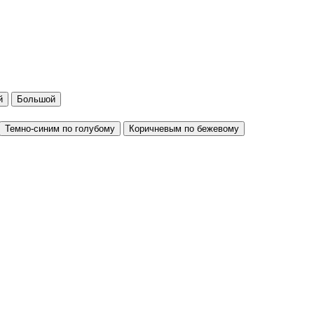
й
Большой
Темно-синим по голубому
Коричневым по бежевому