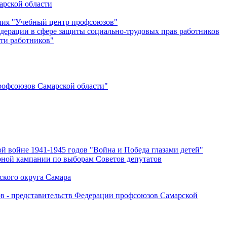
арской области
ения "Учебный центр профсоюзов"
дерации в сфере защиты социально-трудовых прав работников
ти работников"
офсоюзов Самарской области"
й войне 1941-1945 годов "Война и Победа глазами детей"
рной кампании по выборам Советов депутатов
ского округа Самара
ов - представительств Федерации профсоюзов Самарской