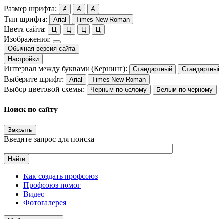
Размер шрифта:
A
A
A
Тип шрифта:
Arial
Times New Roman
Цвета сайта:
Ц
Ц
Ц
Ц
Изображения:
Обычная версия сайта
Настройки
Интервал между буквами (Кернинг):
Стандартный
Стандартны
Выберите шрифт:
Arial
Times New Roman
Выбор цветовой схемы:
Черным по белому
Белым по черному
Поиск по сайту
Закрыть
Введите запрос для поиска
Найти
Как создать профсоюз
Профсоюз помог
Видео
Фотогалерея