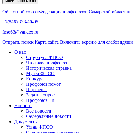
Мобильное меню
Областной союз «Федерация профсоюзов Самарской области»
+7(846) 333-40-05
fpso63@yandex.ru
Открыть поиск
Карта сайта
Включить версию для слабовидящ
О нас
Структура ФПСО
Что такое профсоюз
Историческая справка
Музей ФПСО
Конкурсы
Профсоюз помог
Партнеры
Задать вопрос
Профсоюз ТВ
Новости
Все новости
Федеральные новости
Документы
Устав ФПСО
Официальные документы