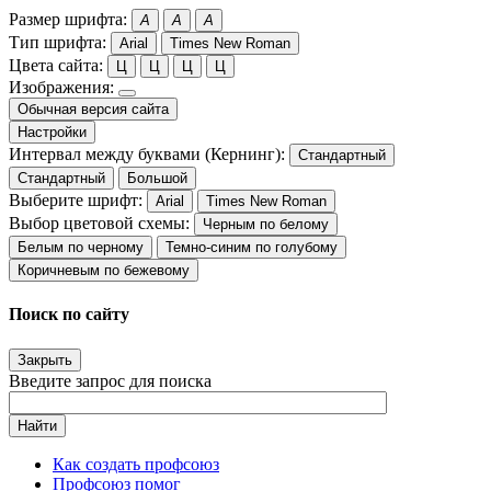
Размер шрифта:
A
A
A
Тип шрифта:
Arial
Times New Roman
Цвета сайта:
Ц
Ц
Ц
Ц
Изображения:
Обычная версия сайта
Настройки
Интервал между буквами (Кернинг):
Стандартный
Стандартный
Большой
Выберите шрифт:
Arial
Times New Roman
Выбор цветовой схемы:
Черным по белому
Белым по черному
Темно-синим по голубому
Коричневым по бежевому
Поиск по сайту
Закрыть
Введите запрос для поиска
Найти
Как создать профсоюз
Профсоюз помог