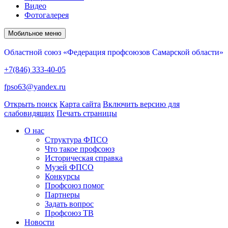
Видео
Фотогалерея
Мобильное меню
Областной союз «Федерация профсоюзов Самарской области»
+7(846) 333-40-05
fpso63@yandex.ru
Открыть поиск
Карта сайта
Включить версию для
слабовидящих
Печать страницы
О нас
Структура ФПСО
Что такое профсоюз
Историческая справка
Музей ФПСО
Конкурсы
Профсоюз помог
Партнеры
Задать вопрос
Профсоюз ТВ
Новости