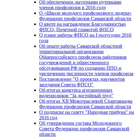
Об обеспечении льготными путевками
членов профсоюзов в 2016 году
О «Школе молодого профсоюзного лидера»
Федерации профсоюзов Самарской области
О квоте на награждение Благодарностью
ФПСО, Почетной грамотой ФПСО
О плане работы ФПСО на I полугодие 2016
года
Об опыте работы Самарской областной
территориальной организации
Общероссийского профсоюза работников
госучреждений и общественного
обслуживания РФ по созданию ППО и
увеличению численности членов профсоюза
Постановление "О проектах документов
заседания Совета ФПСО"
Об итогах конкурса агитационных
видеороликов "За достойный труд"
Об итогах XII Межотраслевой Спартакиады
Федерации профсоюзов Самарской области
О подписке на газету "Народная трибуна" на
2016 год
Об утверждении состава Молодежного
Совета Федерации профсоюзов Самарской
области