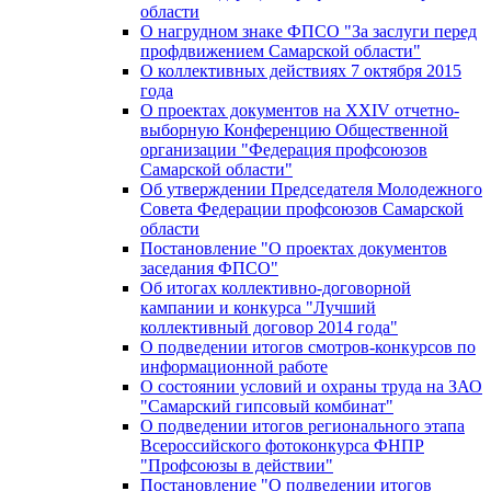
области
О нагрудном знаке ФПСО "За заслуги перед
профдвижением Самарской области"
О коллективных действиях 7 октября 2015
года
О проектах документов на XXIV отчетно-
выборную Конференцию Общественной
организации "Федерация профсоюзов
Самарской области"
Об утверждении Председателя Молодежного
Совета Федерации профсоюзов Самарской
области
Постановление "О проектах документов
заседания ФПСО"
Об итогах коллективно-договорной
кампании и конкурса "Лучший
коллективный договор 2014 года"
О подведении итогов смотров-конкурсов по
информационной работе
О состоянии условий и охраны труда на ЗАО
"Самарский гипсовый комбинат"
О подведении итогов регионального этапа
Всероссийского фотоконкурса ФНПР
"Профсоюзы в действии"
Постановление "О подведении итогов