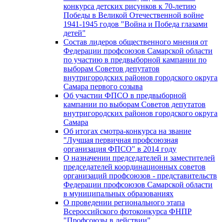
конкурса детских рисунков к 70-летию
Победы в Великой Отечественной войне
1941-1945 годов "Война и Победа глазами
детей"
Состав лидеров общественного мнения от
Федерации профсоюзов Самарской области
по участию в предвыборной кампании по
выборам Советов депутатов
внутригородских районов городского округа
Самара первого созыва
Об участии ФПСО в предвыборной
кампании по выборам Советов депутатов
внутригородских районов городского округа
Самара
Об итогах смотра-конкурса на звание
"Лучшая первичная профсоюзная
организация ФПСО" в 2014 году
О назначении председателей и заместителей
председателей координационных советов
организаций профсоюзов - представительств
Федерации профсоюзов Самарской области
в муниципальных образованиях
О проведении регионального этапа
Всероссийского фотоконкурса ФНПР
"Профсоюзы в действии"