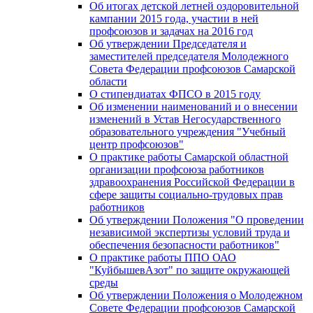
Об итогах детской летней оздоровительной
кампании 2015 года, участии в ней
профсоюзов и задачах на 2016 год
Об утверждении Председателя и
заместителей председателя Молодежного
Совета Федерации профсоюзов Самарской
области
О стипендиатах ФПСО в 2015 году
Об изменении наименований и о внесении
изменений в Устав Негосударственного
образовательного учреждения "Учебный
центр профсоюзов"
О практике работы Самарской областной
организации профсоюза работников
здравоохранения Российской Федерации в
сфере защиты социально-трудовых прав
работников
Об утверждении Положения "О проведении
независимой экспертизы условий труда и
обеспечения безопасности работников"
О практике работы ППО ОАО
"КуйбышевАзот" по защите окружающей
среды
Об утверждении Положения о Молодежном
Совете Федерации профсоюзов Самарской