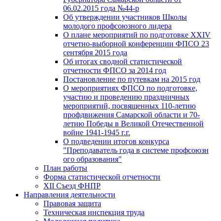
06.02.2015 года №44-р
Об утверждении участников Школы
молодого профсоюзного лидера
О плане мероприятий по подготовке XXIV
отчетно-выборной конференции ФПСО 23
сентября 2015 года
Об итогах сводной статистической
отчетности ФПСО за 2014 год
Постановление по путевкам на 2015 год
О мероприятиях ФПСО по подготовке,
участию и проведению праздничных
мероприятий, посвященных 110-летию
профдвижения Самарской области и 70-
летию Победы в Великой Отечественной
войне 1941-1945 г.г.
О подведении итогов конкурса
"Преподаватель года в системе профсоюзн
ого образования"
План работы
Форма статистической отчетности
XII Съезд ФНПР
Направления деятельности
Правовая защита
Техническая инспекция труда