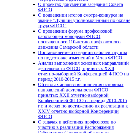
О проектах документов заседания Совета
ФПСО
О подведении итогов смотра-конкурса на
звание "Лучший уполномоченный по охране
труда ФПСО"
О проведении форума профсоюзной
работающей молодежи ФПСО,
посвященного 110-летию профсоюзного
движения Самарской области
Постановление о создании рабочей группы
по подготовке изменений в Устав ФПСО
Анализ выполнения основных направлений
деятельности ФПСО, принятых XXII
отчетно-выборной Конференцией ФПСО на
период 2010-2015 г.г.
Об итогах анализа выполнения основных
направлений деятельности ФПСО,
принятых XXII отчетно-выборной
Конференцией ФПСО на период 2010-2015
г.г. и мерах по достижению их реализации к
XXIV отчетно-выборной Конференции
ФПСО
О задачах и действиях профсоюзов по
участию в реализации Распоряжения
Губернатора Самарской области от