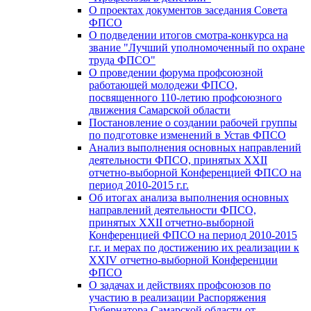
О проектах документов заседания Совета
ФПСО
О подведении итогов смотра-конкурса на
звание "Лучший уполномоченный по охране
труда ФПСО"
О проведении форума профсоюзной
работающей молодежи ФПСО,
посвященного 110-летию профсоюзного
движения Самарской области
Постановление о создании рабочей группы
по подготовке изменений в Устав ФПСО
Анализ выполнения основных направлений
деятельности ФПСО, принятых XXII
отчетно-выборной Конференцией ФПСО на
период 2010-2015 г.г.
Об итогах анализа выполнения основных
направлений деятельности ФПСО,
принятых XXII отчетно-выборной
Конференцией ФПСО на период 2010-2015
г.г. и мерах по достижению их реализации к
XXIV отчетно-выборной Конференции
ФПСО
О задачах и действиях профсоюзов по
участию в реализации Распоряжения
Губернатора Самарской области от