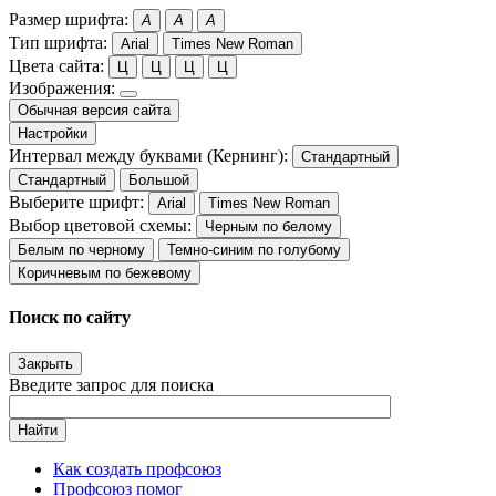
Размер шрифта:
A
A
A
Тип шрифта:
Arial
Times New Roman
Цвета сайта:
Ц
Ц
Ц
Ц
Изображения:
Обычная версия сайта
Настройки
Интервал между буквами (Кернинг):
Стандартный
Стандартный
Большой
Выберите шрифт:
Arial
Times New Roman
Выбор цветовой схемы:
Черным по белому
Белым по черному
Темно-синим по голубому
Коричневым по бежевому
Поиск по сайту
Закрыть
Введите запрос для поиска
Найти
Как создать профсоюз
Профсоюз помог