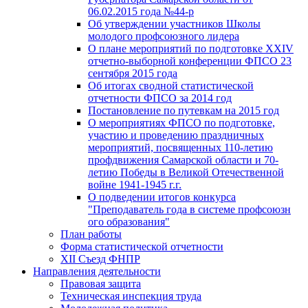
06.02.2015 года №44-р
Об утверждении участников Школы
молодого профсоюзного лидера
О плане мероприятий по подготовке XXIV
отчетно-выборной конференции ФПСО 23
сентября 2015 года
Об итогах сводной статистической
отчетности ФПСО за 2014 год
Постановление по путевкам на 2015 год
О мероприятиях ФПСО по подготовке,
участию и проведению праздничных
мероприятий, посвященных 110-летию
профдвижения Самарской области и 70-
летию Победы в Великой Отечественной
войне 1941-1945 г.г.
О подведении итогов конкурса
"Преподаватель года в системе профсоюзн
ого образования"
План работы
Форма статистической отчетности
XII Съезд ФНПР
Направления деятельности
Правовая защита
Техническая инспекция труда