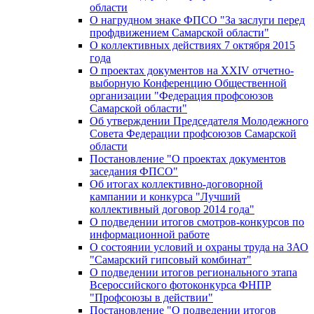
области
О нагрудном знаке ФПСО "За заслуги перед
профдвижением Самарской области"
О коллективных действиях 7 октября 2015
года
О проектах документов на XXIV отчетно-
выборную Конференцию Общественной
организации "Федерация профсоюзов
Самарской области"
Об утверждении Председателя Молодежного
Совета Федерации профсоюзов Самарской
области
Постановление "О проектах документов
заседания ФПСО"
Об итогах коллективно-договорной
кампании и конкурса "Лучший
коллективный договор 2014 года"
О подведении итогов смотров-конкурсов по
информационной работе
О состоянии условий и охраны труда на ЗАО
"Самарский гипсовый комбинат"
О подведении итогов регионального этапа
Всероссийского фотоконкурса ФНПР
"Профсоюзы в действии"
Постановление "О подведении итогов