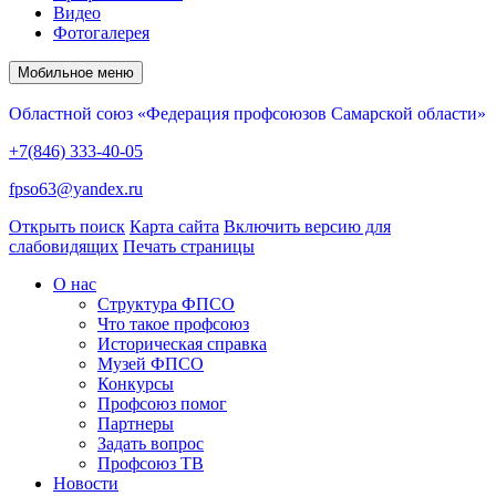
Видео
Фотогалерея
Мобильное меню
Областной союз «Федерация профсоюзов Самарской области»
+7(846) 333-40-05
fpso63@yandex.ru
Открыть поиск
Карта сайта
Включить версию для
слабовидящих
Печать страницы
О нас
Структура ФПСО
Что такое профсоюз
Историческая справка
Музей ФПСО
Конкурсы
Профсоюз помог
Партнеры
Задать вопрос
Профсоюз ТВ
Новости