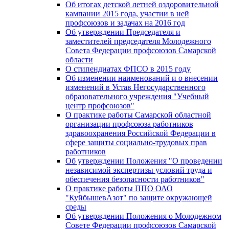
Об итогах детской летней оздоровительной
кампании 2015 года, участии в ней
профсоюзов и задачах на 2016 год
Об утверждении Председателя и
заместителей председателя Молодежного
Совета Федерации профсоюзов Самарской
области
О стипендиатах ФПСО в 2015 году
Об изменении наименований и о внесении
изменений в Устав Негосударственного
образовательного учреждения "Учебный
центр профсоюзов"
О практике работы Самарской областной
организации профсоюза работников
здравоохранения Российской Федерации в
сфере защиты социально-трудовых прав
работников
Об утверждении Положения "О проведении
независимой экспертизы условий труда и
обеспечения безопасности работников"
О практике работы ППО ОАО
"КуйбышевАзот" по защите окружающей
среды
Об утверждении Положения о Молодежном
Совете Федерации профсоюзов Самарской