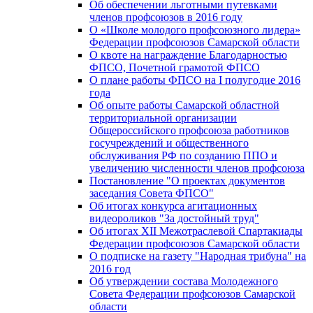
Об обеспечении льготными путевками
членов профсоюзов в 2016 году
О «Школе молодого профсоюзного лидера»
Федерации профсоюзов Самарской области
О квоте на награждение Благодарностью
ФПСО, Почетной грамотой ФПСО
О плане работы ФПСО на I полугодие 2016
года
Об опыте работы Самарской областной
территориальной организации
Общероссийского профсоюза работников
госучреждений и общественного
обслуживания РФ по созданию ППО и
увеличению численности членов профсоюза
Постановление "О проектах документов
заседания Совета ФПСО"
Об итогах конкурса агитационных
видеороликов "За достойный труд"
Об итогах XII Межотраслевой Спартакиады
Федерации профсоюзов Самарской области
О подписке на газету "Народная трибуна" на
2016 год
Об утверждении состава Молодежного
Совета Федерации профсоюзов Самарской
области