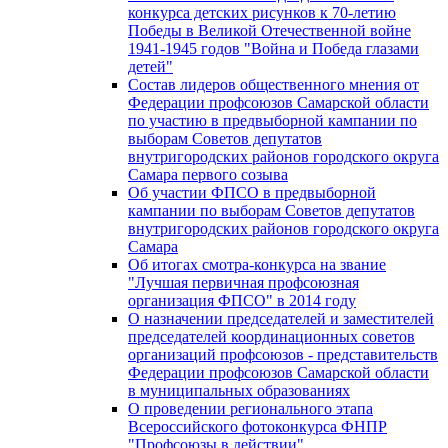
конкурса детских рисунков к 70-летию
Победы в Великой Отечественной войне
1941-1945 годов "Война и Победа глазами
детей"
Состав лидеров общественного мнения от
Федерации профсоюзов Самарской области
по участию в предвыборной кампании по
выборам Советов депутатов
внутригородских районов городского округа
Самара первого созыва
Об участии ФПСО в предвыборной
кампании по выборам Советов депутатов
внутригородских районов городского округа
Самара
Об итогах смотра-конкурса на звание
"Лучшая первичная профсоюзная
организация ФПСО" в 2014 году
О назначении председателей и заместителей
председателей координационных советов
организаций профсоюзов - представительств
Федерации профсоюзов Самарской области
в муниципальных образованиях
О проведении регионального этапа
Всероссийского фотоконкурса ФНПР
"Профсоюзы в действии"