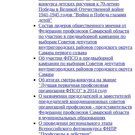
конкурса детских рисунков к 70-летию
Победы в Великой Отечественной войне
1941-1945 годов "Война и Победа глазами
детей"
Состав лидеров общественного мнения от
Федерации профсоюзов Самарской области
по участию в предвыборной кампании по
выборам Советов депутатов
внутригородских районов городского округа
Самара первого созыва
Об участии ФПСО в предвыборной
кампании по выборам Советов депутатов
внутригородских районов городского округа
Самара
Об итогах смотра-конкурса на звание
"Лучшая первичная профсоюзная
организация ФПСО" в 2014 году
О назначении председателей и заместителей
председателей координационных советов
организаций профсоюзов - представительств
Федерации профсоюзов Самарской области
в муниципальных образованиях
О проведении регионального этапа
Всероссийского фотоконкурса ФНПР
"Профсоюзы в действии"