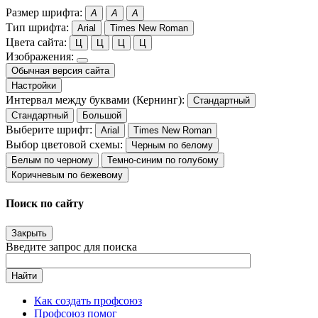
Размер шрифта:
A
A
A
Тип шрифта:
Arial
Times New Roman
Цвета сайта:
Ц
Ц
Ц
Ц
Изображения:
Обычная версия сайта
Настройки
Интервал между буквами (Кернинг):
Стандартный
Стандартный
Большой
Выберите шрифт:
Arial
Times New Roman
Выбор цветовой схемы:
Черным по белому
Белым по черному
Темно-синим по голубому
Коричневым по бежевому
Поиск по сайту
Закрыть
Введите запрос для поиска
Найти
Как создать профсоюз
Профсоюз помог