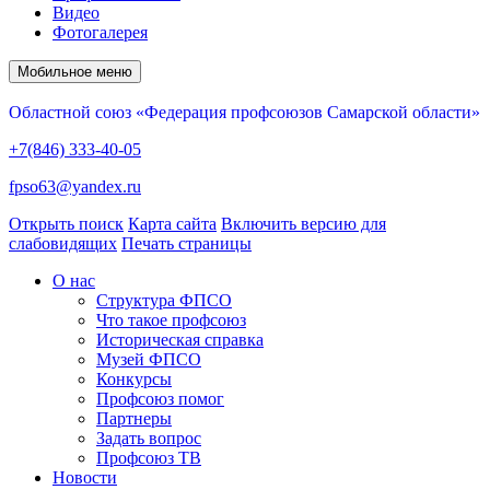
Видео
Фотогалерея
Мобильное меню
Областной союз «Федерация профсоюзов Самарской области»
+7(846) 333-40-05
fpso63@yandex.ru
Открыть поиск
Карта сайта
Включить версию для
слабовидящих
Печать страницы
О нас
Структура ФПСО
Что такое профсоюз
Историческая справка
Музей ФПСО
Конкурсы
Профсоюз помог
Партнеры
Задать вопрос
Профсоюз ТВ
Новости