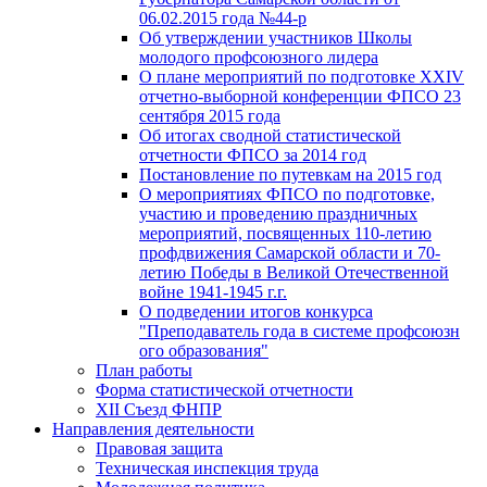
06.02.2015 года №44-р
Об утверждении участников Школы
молодого профсоюзного лидера
О плане мероприятий по подготовке XXIV
отчетно-выборной конференции ФПСО 23
сентября 2015 года
Об итогах сводной статистической
отчетности ФПСО за 2014 год
Постановление по путевкам на 2015 год
О мероприятиях ФПСО по подготовке,
участию и проведению праздничных
мероприятий, посвященных 110-летию
профдвижения Самарской области и 70-
летию Победы в Великой Отечественной
войне 1941-1945 г.г.
О подведении итогов конкурса
"Преподаватель года в системе профсоюзн
ого образования"
План работы
Форма статистической отчетности
XII Съезд ФНПР
Направления деятельности
Правовая защита
Техническая инспекция труда