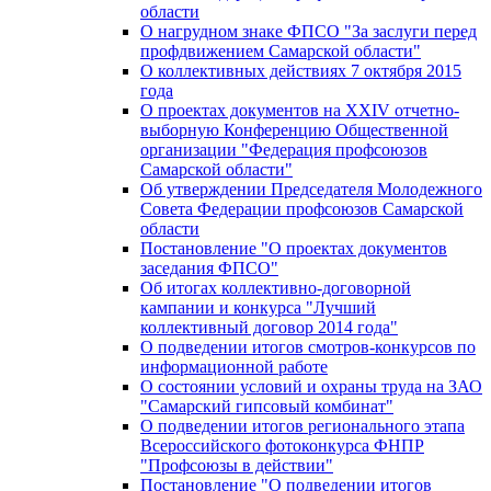
области
О нагрудном знаке ФПСО "За заслуги перед
профдвижением Самарской области"
О коллективных действиях 7 октября 2015
года
О проектах документов на XXIV отчетно-
выборную Конференцию Общественной
организации "Федерация профсоюзов
Самарской области"
Об утверждении Председателя Молодежного
Совета Федерации профсоюзов Самарской
области
Постановление "О проектах документов
заседания ФПСО"
Об итогах коллективно-договорной
кампании и конкурса "Лучший
коллективный договор 2014 года"
О подведении итогов смотров-конкурсов по
информационной работе
О состоянии условий и охраны труда на ЗАО
"Самарский гипсовый комбинат"
О подведении итогов регионального этапа
Всероссийского фотоконкурса ФНПР
"Профсоюзы в действии"
Постановление "О подведении итогов