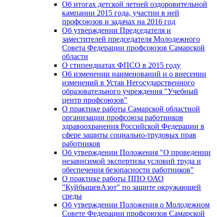
Об итогах детской летней оздоровительной
кампании 2015 года, участии в ней
профсоюзов и задачах на 2016 год
Об утверждении Председателя и
заместителей председателя Молодежного
Совета Федерации профсоюзов Самарской
области
О стипендиатах ФПСО в 2015 году
Об изменении наименований и о внесении
изменений в Устав Негосударственного
образовательного учреждения "Учебный
центр профсоюзов"
О практике работы Самарской областной
организации профсоюза работников
здравоохранения Российской Федерации в
сфере защиты социально-трудовых прав
работников
Об утверждении Положения "О проведении
независимой экспертизы условий труда и
обеспечения безопасности работников"
О практике работы ППО ОАО
"КуйбышевАзот" по защите окружающей
среды
Об утверждении Положения о Молодежном
Совете Федерации профсоюзов Самарской