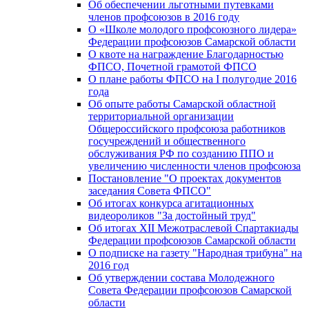
Об обеспечении льготными путевками
членов профсоюзов в 2016 году
О «Школе молодого профсоюзного лидера»
Федерации профсоюзов Самарской области
О квоте на награждение Благодарностью
ФПСО, Почетной грамотой ФПСО
О плане работы ФПСО на I полугодие 2016
года
Об опыте работы Самарской областной
территориальной организации
Общероссийского профсоюза работников
госучреждений и общественного
обслуживания РФ по созданию ППО и
увеличению численности членов профсоюза
Постановление "О проектах документов
заседания Совета ФПСО"
Об итогах конкурса агитационных
видеороликов "За достойный труд"
Об итогах XII Межотраслевой Спартакиады
Федерации профсоюзов Самарской области
О подписке на газету "Народная трибуна" на
2016 год
Об утверждении состава Молодежного
Совета Федерации профсоюзов Самарской
области