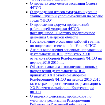
О проектах документов заседания Совета
ФПСО
О подведении итогов смотра-конкурса на
звание "Лучший уполномоченный по охране
труда ФПСО"
О проведении форума профсоюзной
работающей молодежи ФПСО,
посвященного 110-летию профсоюзного
движения Самарской области
Постановление о создании рабочей группы
по подготовке изменений в Устав ФПСО
Анализ выполнения основных направлений
деятельности ФПСО, принятых XXII
отчетно-выборной Конференцией ФПСО на
период 2010-2015 г.г.
Об итогах анализа выполнения основных
направлений деятельности ФПСО,
принятых XXII отчетно-выборной
Конференцией ФПСО на период 2010-2015
г.г. и мерах по достижению их реализации к
XXIV отчетно-выборной Конференции
ФПСО
О задачах и действиях профсоюзов по
участию в реализации Распоряжения
Губернатора Самарской области от