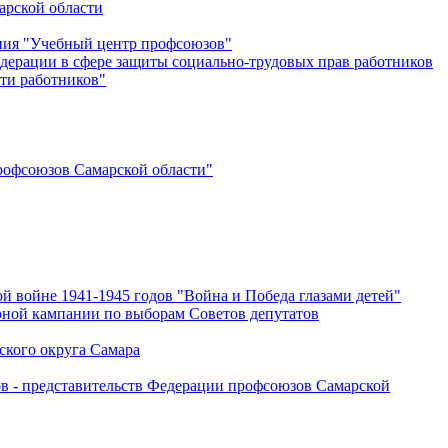
арской области
ения "Учебный центр профсоюзов"
дерации в сфере защиты социально-трудовых прав работников
ти работников"
офсоюзов Самарской области"
й войне 1941-1945 годов "Война и Победа глазами детей"
рной кампании по выборам Советов депутатов
ского округа Самара
ов - представительств Федерации профсоюзов Самарской