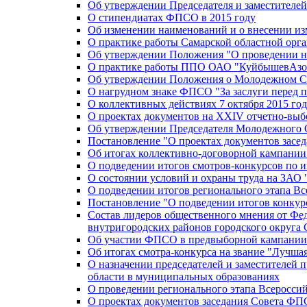
Об утверждении Председателя и заместителе
О стипендиатах ФПСО в 2015 году
Об изменении наименований и о внесении из
О практике работы Самарской областной орг
Об утверждении Положения "О проведении не
О практике работы ППО ОАО "КуйбышевАзот
Об утверждении Положения о Молодежном Со
О нагрудном знаке ФПСО "За заслуги перед 
О коллективных действиях 7 октября 2015 год
О проектах документов на XXIV отчетно-вы
Об утверждении Председателя Молодежного 
Постановление "О проектах документов зас
Об итогах коллективно-договорной кампании
О подведении итогов смотров-конкурсов по 
О состоянии условий и охраны труда на ЗАО
О подведении итогов регионального этапа В
Постановление "О подведении итогов конкурс
Состав лидеров общественного мнения от Фе
внутригородских районов городского округа 
Об участии ФПСО в предвыборной кампании п
Об итогах смотра-конкурса на звание "Лучш
О назначении председателей и заместителей 
области в муниципальных образованиях
О проведении регионального этапа Всеросс
О проектах документов заседания Совета Ф