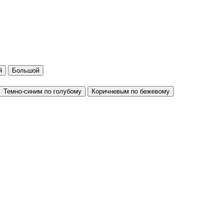
й
Большой
Темно-синим по голубому
Коричневым по бежевому