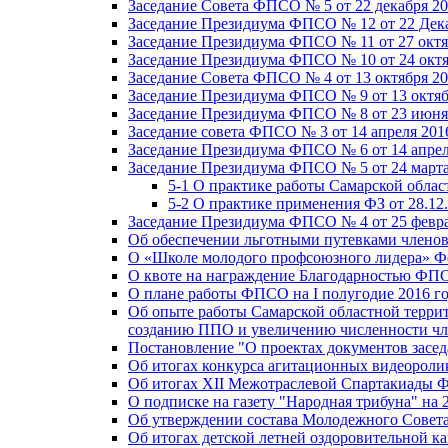
Заседание Совета ФПСО № 5 от 22 декабря 20
Заседание Президиума ФПСО № 12 от 22 Дека
Заседание Президиума ФПСО № 11 от 27 октя
Заседание Президиума ФПСО № 10 от 24 октя
Заседание Совета ФПСО № 4 от 13 октября 20
Заседание Президиума ФПСО № 9 от 13 октяб
Заседание Президиума ФПСО № 8 от 23 июня 
Заседание совета ФПСО № 3 от 14 апреля 201
Заседание Президиума ФПСО № 6 от 14 апрел
Заседание Президиума ФПСО № 5 от 24 марта
5-1 О практике работы Самарской обла
5-2 О практике применения ФЗ от 28.12
Заседание Президиума ФПСО № 4 от 25 февра
Об обеспечении льготными путевками членов
О «Школе молодого профсоюзного лидера» Ф
О квоте на награждение Благодарностью Ф
О плане работы ФПСО на I полугодие 2016 г
Об опыте работы Самарской областной терри
созданию ППО и увеличению численности чл
Постановление "О проектах документов зас
Об итогах конкурса агитационных видеоролик
Об итогах XII Межотраслевой Спартакиады 
О подписке на газету "Народная трибуна" на 
Об утверждении состава Молодежного Совет
Об итогах детской летней оздоровительной ка