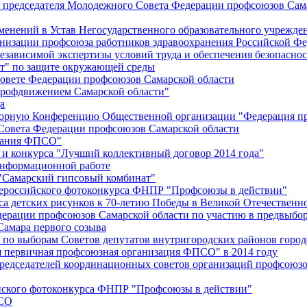
й председателя Молодежного Совета Федерации профсоюзов Сам
менений в Устав Негосударственного образовательного учрежд
анизации профсоюза работников здравоохранения Российской Фе
зависимой экспертизы условий труда и обеспечения безопаснос
" по защите окружающей среды
вете Федерации профсоюзов Самарской области
профдвижением Самарской области"
а
борную Конференцию Общественной организации "Федерация пр
Совета Федерации профсоюзов Самарской области
едания ФПСО"
 и конкурса "Лучший коллективный договор 2014 года"
информационной работе
 "Самарский гипсовый комбинат"
сероссийского фотоконкурса ФНПР "Профсоюзы в действии"
а детских рисунков к 70-летию Победы в Великой Отечественно
дерации профсоюзов Самарской области по участию в предвыбо
Самара первого созыва
о выборам Советов депутатов внутригородских районов город
ая первичная профсоюзная организация ФПСО" в 2014 году
председателей координационных советов организаций профсоюз
ийского фотоконкурса ФНПР "Профсоюзы в действии"
ПСО