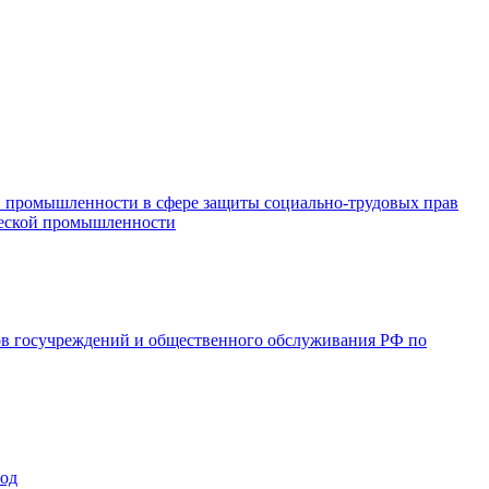
и промышленности в сфере защиты социально-трудовых прав
ической промышленности
ов госучреждений и общественного обслуживания РФ по
год