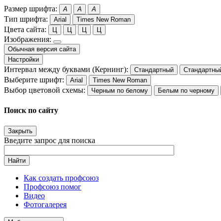
Размер шрифта:
A
A
A
Тип шрифта:
Arial
Times New Roman
Цвета сайта:
Ц
Ц
Ц
Ц
Изображения:
Обычная версия сайта
Настройки
Интервал между буквами (Кернинг):
Стандартный
Стандартны
Выберите шрифт:
Arial
Times New Roman
Выбор цветовой схемы:
Черным по белому
Белым по черному
Поиск по сайту
Закрыть
Введите запрос для поиска
Найти
Как создать профсоюз
Профсоюз помог
Видео
Фотогалерея