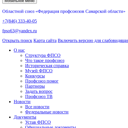
Мобильное меню
Областной союз «Федерация профсоюзов Самарской области»
+7(846) 333-40-05
fpso63@yandex.ru
Открыть поиск
Карта сайта
Включить версию для слабовидящ
О нас
Структура ФПСО
Что такое профсоюз
Историческая справка
Музей ФПСО
Конкурсы
Профсоюз помог
Партнеры
Задать вопрос
Профсоюз ТВ
Новости
Все новости
Федеральные новости
Документы
Устав ФПСО
Официальные документы