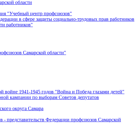
арской области
ения "Учебный центр профсоюзов"
дерации в сфере защиты социально-трудовых прав работников
ти работников"
офсоюзов Самарской области"
й войне 1941-1945 годов "Война и Победа глазами детей"
рной кампании по выборам Советов депутатов
ского округа Самара
ов - представительств Федерации профсоюзов Самарской