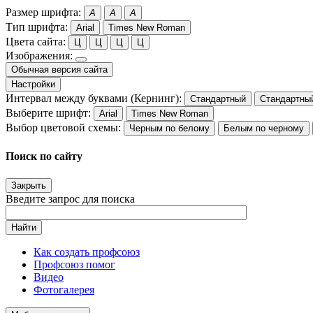
Размер шрифта:
A
A
A
Тип шрифта:
Arial
Times New Roman
Цвета сайта:
Ц
Ц
Ц
Ц
Изображения:
Обычная версия сайта
Настройки
Интервал между буквами (Кернинг):
Стандартный
Стандартны
Выберите шрифт:
Arial
Times New Roman
Выбор цветовой схемы:
Черным по белому
Белым по черному
Поиск по сайту
Закрыть
Введите запрос для поиска
Найти
Как создать профсоюз
Профсоюз помог
Видео
Фотогалерея