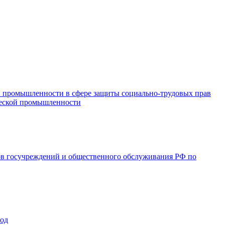
и промышленности в сфере защиты социально-трудовых прав
ической промышленности
ов госучреждений и общественного обслуживания РФ по
год