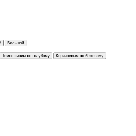
й
Большой
Темно-синим по голубому
Коричневым по бежевому