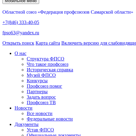
Мобильное меню
Областной союз «Федерация профсоюзов Самарской области»
+7(846) 333-40-05
fpso63@yandex.ru
Открыть поиск
Карта сайта
Включить версию для слабовидящ
О нас
Структура ФПСО
Что такое профсоюз
Историческая справка
Музей ФПСО
Конкурсы
Профсоюз помог
Партнеры
Задать вопрос
Профсоюз ТВ
Новости
Все новости
Федеральные новости
Документы
Устав ФПСО
Официальные документы