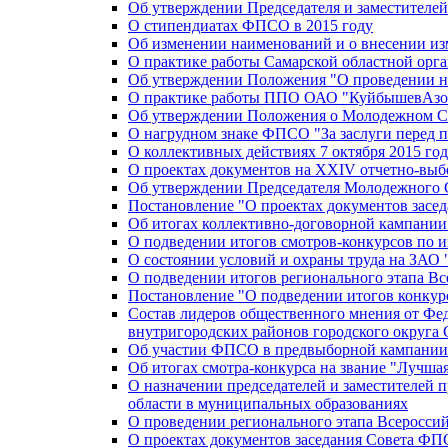
Об утверждении Председателя и заместителе
О стипендиатах ФПСО в 2015 году
Об изменении наименований и о внесении из
О практике работы Самарской областной орг
Об утверждении Положения "О проведении не
О практике работы ППО ОАО "КуйбышевАзот
Об утверждении Положения о Молодежном Со
О нагрудном знаке ФПСО "За заслуги перед 
О коллективных действиях 7 октября 2015 год
О проектах документов на XXIV отчетно-вы
Об утверждении Председателя Молодежного 
Постановление "О проектах документов зас
Об итогах коллективно-договорной кампании
О подведении итогов смотров-конкурсов по 
О состоянии условий и охраны труда на ЗАО
О подведении итогов регионального этапа В
Постановление "О подведении итогов конкурс
Состав лидеров общественного мнения от Фе
внутригородских районов городского округа 
Об участии ФПСО в предвыборной кампании п
Об итогах смотра-конкурса на звание "Лучш
О назначении председателей и заместителей 
области в муниципальных образованиях
О проведении регионального этапа Всеросс
О проектах документов заседания Совета Ф