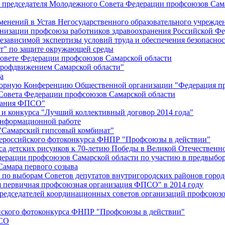
й председателя Молодежного Совета Федерации профсоюзов Сам
менений в Устав Негосударственного образовательного учрежд
анизации профсоюза работников здравоохранения Российской Фе
зависимой экспертизы условий труда и обеспечения безопаснос
" по защите окружающей среды
вете Федерации профсоюзов Самарской области
профдвижением Самарской области"
а
борную Конференцию Общественной организации "Федерация пр
Совета Федерации профсоюзов Самарской области
едания ФПСО"
 и конкурса "Лучший коллективный договор 2014 года"
информационной работе
 "Самарский гипсовый комбинат"
сероссийского фотоконкурса ФНПР "Профсоюзы в действии"
а детских рисунков к 70-летию Победы в Великой Отечественно
дерации профсоюзов Самарской области по участию в предвыбо
Самара первого созыва
о выборам Советов депутатов внутригородских районов город
ая первичная профсоюзная организация ФПСО" в 2014 году
председателей координационных советов организаций профсоюз
ийского фотоконкурса ФНПР "Профсоюзы в действии"
ПСО