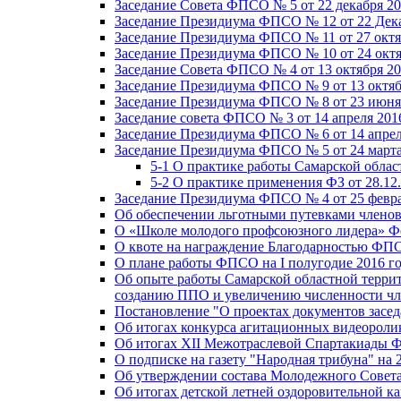
Заседание Совета ФПСО № 5 от 22 декабря 20
Заседание Президиума ФПСО № 12 от 22 Дека
Заседание Президиума ФПСО № 11 от 27 октя
Заседание Президиума ФПСО № 10 от 24 октя
Заседание Совета ФПСО № 4 от 13 октября 20
Заседание Президиума ФПСО № 9 от 13 октяб
Заседание Президиума ФПСО № 8 от 23 июня 
Заседание совета ФПСО № 3 от 14 апреля 201
Заседание Президиума ФПСО № 6 от 14 апрел
Заседание Президиума ФПСО № 5 от 24 марта
5-1 О практике работы Самарской обла
5-2 О практике применения ФЗ от 28.12
Заседание Президиума ФПСО № 4 от 25 февра
Об обеспечении льготными путевками членов
О «Школе молодого профсоюзного лидера» Ф
О квоте на награждение Благодарностью Ф
О плане работы ФПСО на I полугодие 2016 г
Об опыте работы Самарской областной терри
созданию ППО и увеличению численности чл
Постановление "О проектах документов зас
Об итогах конкурса агитационных видеоролик
Об итогах XII Межотраслевой Спартакиады 
О подписке на газету "Народная трибуна" на 
Об утверждении состава Молодежного Совет
Об итогах детской летней оздоровительной ка