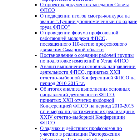
О проектах документов заседания Совета
ФПСО
О подведении итогов смотра-конкурса на
звание "Лучший уполномоченный по охране
труда ФПСО"
О проведении форума профсоюзной
работающей молодежи ФПСО,
посвященного 110-летию профсоюзного
движения Самарской области
Постановление о создании рабочей группы
по подготовке изменений в Устав ФПСО
Анализ выполнения основных направлений
деятельности ФПСО, принятых XXII
отчетно-выборной Конференцией ФПСО на
период 2010-2015 г.г.
Об итогах анализа выполнения основных
направлений деятельности ФПСО,
принятых XXII отчетно-выборной
Конференцией ФПСО на период 2010-2015
г.г. и мерах по достижению их реализации к
XXIV отчетно-выборной Конференции
ФПСО
О задачах и действиях профсоюзов по
участию в реализации Распоряжения
Губернатора Самарской области от