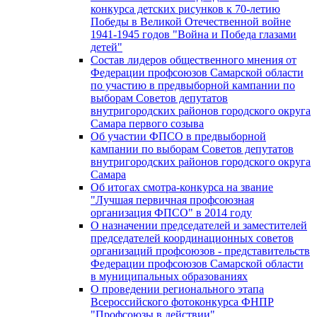
конкурса детских рисунков к 70-летию
Победы в Великой Отечественной войне
1941-1945 годов "Война и Победа глазами
детей"
Состав лидеров общественного мнения от
Федерации профсоюзов Самарской области
по участию в предвыборной кампании по
выборам Советов депутатов
внутригородских районов городского округа
Самара первого созыва
Об участии ФПСО в предвыборной
кампании по выборам Советов депутатов
внутригородских районов городского округа
Самара
Об итогах смотра-конкурса на звание
"Лучшая первичная профсоюзная
организация ФПСО" в 2014 году
О назначении председателей и заместителей
председателей координационных советов
организаций профсоюзов - представительств
Федерации профсоюзов Самарской области
в муниципальных образованиях
О проведении регионального этапа
Всероссийского фотоконкурса ФНПР
"Профсоюзы в действии"