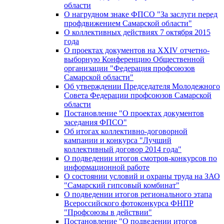
области
О нагрудном знаке ФПСО "За заслуги перед
профдвижением Самарской области"
О коллективных действиях 7 октября 2015
года
О проектах документов на XXIV отчетно-
выборную Конференцию Общественной
организации "Федерация профсоюзов
Самарской области"
Об утверждении Председателя Молодежного
Совета Федерации профсоюзов Самарской
области
Постановление "О проектах документов
заседания ФПСО"
Об итогах коллективно-договорной
кампании и конкурса "Лучший
коллективный договор 2014 года"
О подведении итогов смотров-конкурсов по
информационной работе
О состоянии условий и охраны труда на ЗАО
"Самарский гипсовый комбинат"
О подведении итогов регионального этапа
Всероссийского фотоконкурса ФНПР
"Профсоюзы в действии"
Постановление "О подведении итогов