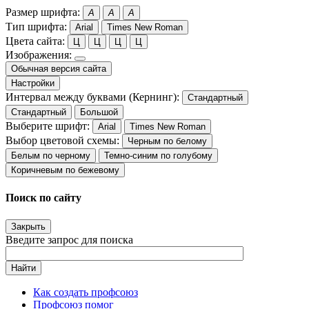
Размер шрифта:
A
A
A
Тип шрифта:
Arial
Times New Roman
Цвета сайта:
Ц
Ц
Ц
Ц
Изображения:
Обычная версия сайта
Настройки
Интервал между буквами (Кернинг):
Стандартный
Стандартный
Большой
Выберите шрифт:
Arial
Times New Roman
Выбор цветовой схемы:
Черным по белому
Белым по черному
Темно-синим по голубому
Коричневым по бежевому
Поиск по сайту
Закрыть
Введите запрос для поиска
Найти
Как создать профсоюз
Профсоюз помог