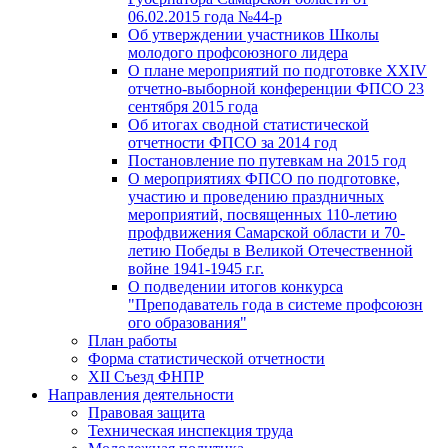
06.02.2015 года №44-р
Об утверждении участников Школы
молодого профсоюзного лидера
О плане мероприятий по подготовке XXIV
отчетно-выборной конференции ФПСО 23
сентября 2015 года
Об итогах сводной статистической
отчетности ФПСО за 2014 год
Постановление по путевкам на 2015 год
О мероприятиях ФПСО по подготовке,
участию и проведению праздничных
мероприятий, посвященных 110-летию
профдвижения Самарской области и 70-
летию Победы в Великой Отечественной
войне 1941-1945 г.г.
О подведении итогов конкурса
"Преподаватель года в системе профсоюзн
ого образования"
План работы
Форма статистической отчетности
XII Съезд ФНПР
Направления деятельности
Правовая защита
Техническая инспекция труда