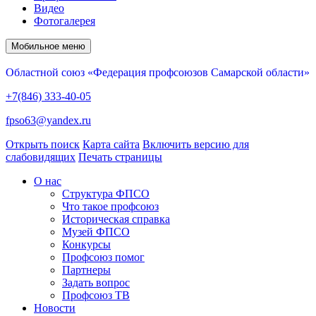
Видео
Фотогалерея
Мобильное меню
Областной союз «Федерация профсоюзов Самарской области»
+7(846) 333-40-05
fpso63@yandex.ru
Открыть поиск
Карта сайта
Включить версию для
слабовидящих
Печать страницы
О нас
Структура ФПСО
Что такое профсоюз
Историческая справка
Музей ФПСО
Конкурсы
Профсоюз помог
Партнеры
Задать вопрос
Профсоюз ТВ
Новости