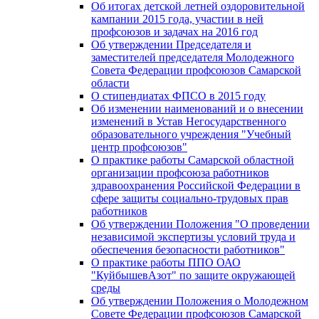
Об итогах детской летней оздоровительной
кампании 2015 года, участии в ней
профсоюзов и задачах на 2016 год
Об утверждении Председателя и
заместителей председателя Молодежного
Совета Федерации профсоюзов Самарской
области
О стипендиатах ФПСО в 2015 году
Об изменении наименований и о внесении
изменений в Устав Негосударственного
образовательного учреждения "Учебный
центр профсоюзов"
О практике работы Самарской областной
организации профсоюза работников
здравоохранения Российской Федерации в
сфере защиты социально-трудовых прав
работников
Об утверждении Положения "О проведении
независимой экспертизы условий труда и
обеспечения безопасности работников"
О практике работы ППО ОАО
"КуйбышевАзот" по защите окружающей
среды
Об утверждении Положения о Молодежном
Совете Федерации профсоюзов Самарской