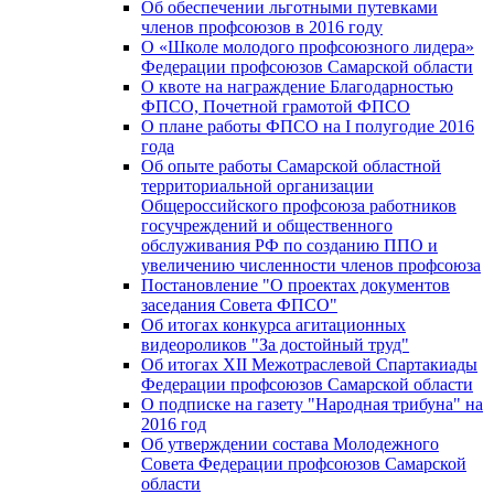
Об обеспечении льготными путевками
членов профсоюзов в 2016 году
О «Школе молодого профсоюзного лидера»
Федерации профсоюзов Самарской области
О квоте на награждение Благодарностью
ФПСО, Почетной грамотой ФПСО
О плане работы ФПСО на I полугодие 2016
года
Об опыте работы Самарской областной
территориальной организации
Общероссийского профсоюза работников
госучреждений и общественного
обслуживания РФ по созданию ППО и
увеличению численности членов профсоюза
Постановление "О проектах документов
заседания Совета ФПСО"
Об итогах конкурса агитационных
видеороликов "За достойный труд"
Об итогах XII Межотраслевой Спартакиады
Федерации профсоюзов Самарской области
О подписке на газету "Народная трибуна" на
2016 год
Об утверждении состава Молодежного
Совета Федерации профсоюзов Самарской
области