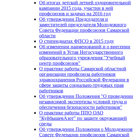
Об итогах детской летней оздоровительной
кампании 2015 года, участии в ней
профсоюзов и задачах на 2016 год
Об утверждении Председателя и
заместителей председателя Молодежного
Совета Федерации профсоюзов Самарской
области
О стипендиатах ФПСО в 2015 году
Об изменении наименований и о внесении
изменений в Устав Негосударственного
образовательного учреждения "Учебный
центр профсоюзов"
О практике работы Самарской областной
организации профсоюза работников
здравоохранения Российской Федерации в
сфере защиты социально-трудовых прав
работников
Об утверждении Положения "О проведении
независимой экспертизы условий труда и
обеспечения безопасности работников"
О практике работы ППО ОАО
"КуйбышевАзот" по защите окружающей
среды
Об утверждении Положения о Молодежном
Совете Федерации профсоюзов Самарской