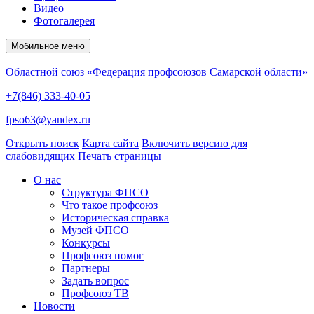
Видео
Фотогалерея
Мобильное меню
Областной союз «Федерация профсоюзов Самарской области»
+7(846) 333-40-05
fpso63@yandex.ru
Открыть поиск
Карта сайта
Включить версию для
слабовидящих
Печать страницы
О нас
Структура ФПСО
Что такое профсоюз
Историческая справка
Музей ФПСО
Конкурсы
Профсоюз помог
Партнеры
Задать вопрос
Профсоюз ТВ
Новости