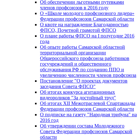
Об обеспечении льготными путевками
членов профсоюзов в 2016 году
О «Школе молодого профсоюзного лидера»
Федерации профсоюзов Самарской области
О квоте на награждение Благодарностью
ФПСО, Почетной грамотой ФПСО
О плане работы ФПСО на I полугодие 2016
года
Об опыте работы Самарской областной
территориальной организации
Общероссийского профсоюза работников
госучреждений и общественного
обслуживания РФ по созданию ППО и
увеличению численности членов профсоюза
Постановление "О проектах документов
заседания Совета ФПСО"
Об итогах конкурса агитационных
видеороликов "За достойный труд"
Об итогах XII Межотраслевой Спартакиады
Федерации профсоюзов Самарской области
О подписке на газету "Народная трибуна" на
2016 год
Об утверждении состава Молодежного
Совета Федерации профсоюзов Самарской
области