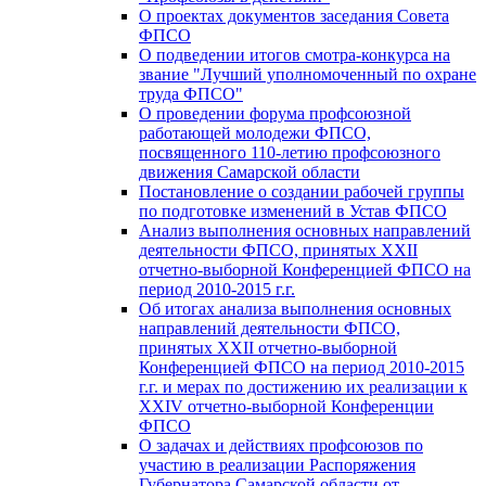
О проектах документов заседания Совета
ФПСО
О подведении итогов смотра-конкурса на
звание "Лучший уполномоченный по охране
труда ФПСО"
О проведении форума профсоюзной
работающей молодежи ФПСО,
посвященного 110-летию профсоюзного
движения Самарской области
Постановление о создании рабочей группы
по подготовке изменений в Устав ФПСО
Анализ выполнения основных направлений
деятельности ФПСО, принятых XXII
отчетно-выборной Конференцией ФПСО на
период 2010-2015 г.г.
Об итогах анализа выполнения основных
направлений деятельности ФПСО,
принятых XXII отчетно-выборной
Конференцией ФПСО на период 2010-2015
г.г. и мерах по достижению их реализации к
XXIV отчетно-выборной Конференции
ФПСО
О задачах и действиях профсоюзов по
участию в реализации Распоряжения
Губернатора Самарской области от