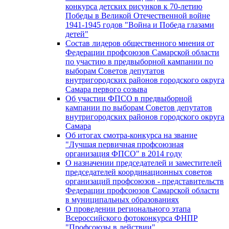
конкурса детских рисунков к 70-летию
Победы в Великой Отечественной войне
1941-1945 годов "Война и Победа глазами
детей"
Состав лидеров общественного мнения от
Федерации профсоюзов Самарской области
по участию в предвыборной кампании по
выборам Советов депутатов
внутригородских районов городского округа
Самара первого созыва
Об участии ФПСО в предвыборной
кампании по выборам Советов депутатов
внутригородских районов городского округа
Самара
Об итогах смотра-конкурса на звание
"Лучшая первичная профсоюзная
организация ФПСО" в 2014 году
О назначении председателей и заместителей
председателей координационных советов
организаций профсоюзов - представительств
Федерации профсоюзов Самарской области
в муниципальных образованиях
О проведении регионального этапа
Всероссийского фотоконкурса ФНПР
"Профсоюзы в действии"