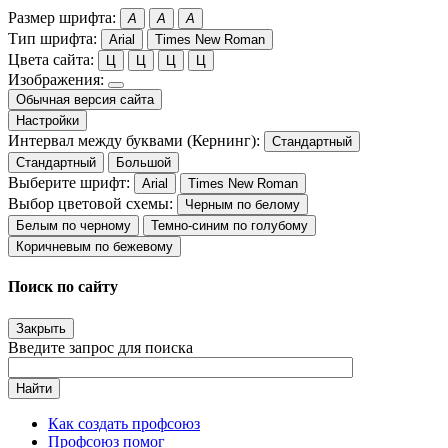
Размер шрифта:
A
A
A
Тип шрифта:
Arial
Times New Roman
Цвета сайта:
Ц
Ц
Ц
Ц
Изображения:
Обычная версия сайта
Настройки
Интервал между буквами (Кернинг):
Стандартный
Стандартный
Большой
Выберите шрифт:
Arial
Times New Roman
Выбор цветовой схемы:
Черным по белому
Белым по черному
Темно-синим по голубому
Коричневым по бежевому
Поиск по сайту
Закрыть
Введите запрос для поиска
Найти
Как создать профсоюз
Профсоюз помог