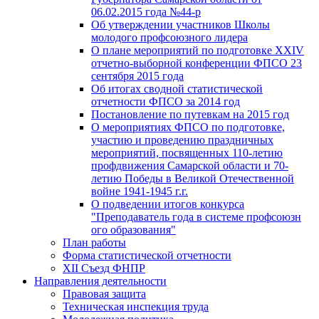
06.02.2015 года №44-р
Об утверждении участников Школы
молодого профсоюзного лидера
О плане мероприятий по подготовке XXIV
отчетно-выборной конференции ФПСО 23
сентября 2015 года
Об итогах сводной статистической
отчетности ФПСО за 2014 год
Постановление по путевкам на 2015 год
О мероприятиях ФПСО по подготовке,
участию и проведению праздничных
мероприятий, посвященных 110-летию
профдвижения Самарской области и 70-
летию Победы в Великой Отечественной
войне 1941-1945 г.г.
О подведении итогов конкурса
"Преподаватель года в системе профсоюзн
ого образования"
План работы
Форма статистической отчетности
XII Съезд ФНПР
Направления деятельности
Правовая защита
Техническая инспекция труда