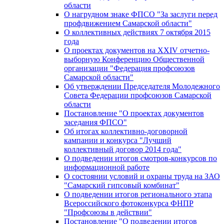
области
О нагрудном знаке ФПСО "За заслуги перед
профдвижением Самарской области"
О коллективных действиях 7 октября 2015
года
О проектах документов на XXIV отчетно-
выборную Конференцию Общественной
организации "Федерация профсоюзов
Самарской области"
Об утверждении Председателя Молодежного
Совета Федерации профсоюзов Самарской
области
Постановление "О проектах документов
заседания ФПСО"
Об итогах коллективно-договорной
кампании и конкурса "Лучший
коллективный договор 2014 года"
О подведении итогов смотров-конкурсов по
информационной работе
О состоянии условий и охраны труда на ЗАО
"Самарский гипсовый комбинат"
О подведении итогов регионального этапа
Всероссийского фотоконкурса ФНПР
"Профсоюзы в действии"
Постановление "О подведении итогов