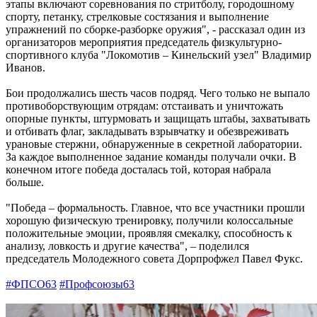
этапы включают соревнования по стритболу, городошному
спорту, петанку, стрелковые состязания и выполнение
упражнений по сборке-разборке оружия", - рассказал один из
организаторов мероприятия председатель физкультурно-
спортивного клуба "Локомотив – Кинельский узел" Владимир
Иванов.
Бои продолжались шесть часов подряд. Чего только не выпало
противоборствующим отрядам: отстаивать и уничтожать
опорные пункты, штурмовать и защищать штабы, захватывать
и отбивать флаг, закладывать взрывчатку и обезвреживать
урановые стержни, обнаруженные в секретной лаборатории.
За каждое выполненное задание команды получали очки. В
конечном итоге победа досталась той, которая набрала
больше.
"Победа – формальность. Главное, что все участники прошли
хорошую физическую тренировку, получили колоссальные
положительные эмоции, проявляя смекалку, способность к
анализу, ловкость и другие качества", – поделился
председатель Молодежного совета Дорпрофжел Павел Фукс.
#ФПСО63
#Профсоюзы63