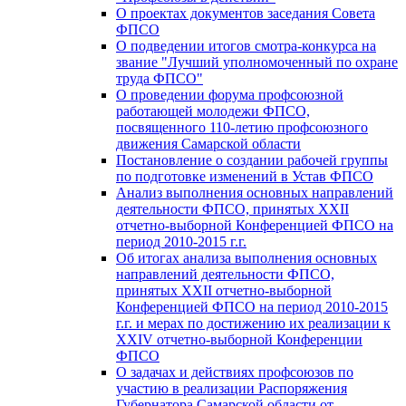
О проектах документов заседания Совета
ФПСО
О подведении итогов смотра-конкурса на
звание "Лучший уполномоченный по охране
труда ФПСО"
О проведении форума профсоюзной
работающей молодежи ФПСО,
посвященного 110-летию профсоюзного
движения Самарской области
Постановление о создании рабочей группы
по подготовке изменений в Устав ФПСО
Анализ выполнения основных направлений
деятельности ФПСО, принятых XXII
отчетно-выборной Конференцией ФПСО на
период 2010-2015 г.г.
Об итогах анализа выполнения основных
направлений деятельности ФПСО,
принятых XXII отчетно-выборной
Конференцией ФПСО на период 2010-2015
г.г. и мерах по достижению их реализации к
XXIV отчетно-выборной Конференции
ФПСО
О задачах и действиях профсоюзов по
участию в реализации Распоряжения
Губернатора Самарской области от