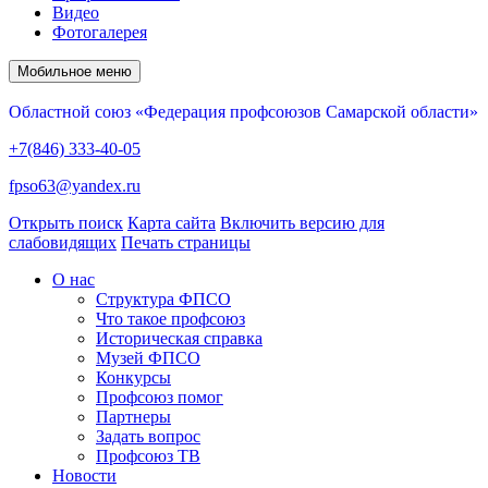
Видео
Фотогалерея
Мобильное меню
Областной союз «Федерация профсоюзов Самарской области»
+7(846) 333-40-05
fpso63@yandex.ru
Открыть поиск
Карта сайта
Включить версию для
слабовидящих
Печать страницы
О нас
Структура ФПСО
Что такое профсоюз
Историческая справка
Музей ФПСО
Конкурсы
Профсоюз помог
Партнеры
Задать вопрос
Профсоюз ТВ
Новости