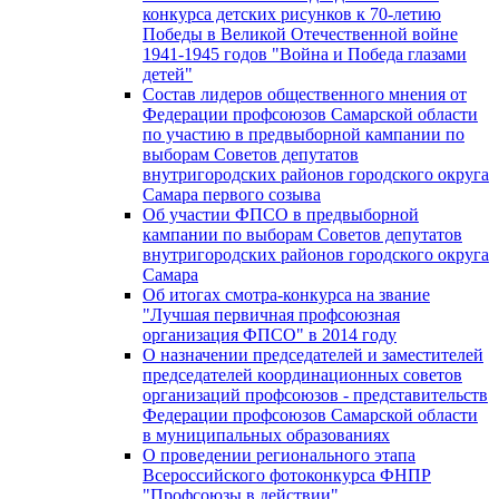
конкурса детских рисунков к 70-летию
Победы в Великой Отечественной войне
1941-1945 годов "Война и Победа глазами
детей"
Состав лидеров общественного мнения от
Федерации профсоюзов Самарской области
по участию в предвыборной кампании по
выборам Советов депутатов
внутригородских районов городского округа
Самара первого созыва
Об участии ФПСО в предвыборной
кампании по выборам Советов депутатов
внутригородских районов городского округа
Самара
Об итогах смотра-конкурса на звание
"Лучшая первичная профсоюзная
организация ФПСО" в 2014 году
О назначении председателей и заместителей
председателей координационных советов
организаций профсоюзов - представительств
Федерации профсоюзов Самарской области
в муниципальных образованиях
О проведении регионального этапа
Всероссийского фотоконкурса ФНПР
"Профсоюзы в действии"