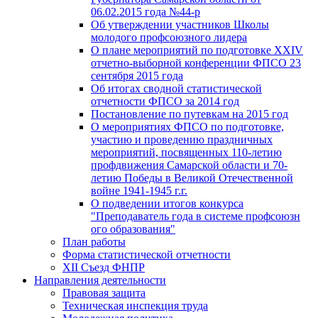
06.02.2015 года №44-р
Об утверждении участников Школы
молодого профсоюзного лидера
О плане мероприятий по подготовке XXIV
отчетно-выборной конференции ФПСО 23
сентября 2015 года
Об итогах сводной статистической
отчетности ФПСО за 2014 год
Постановление по путевкам на 2015 год
О мероприятиях ФПСО по подготовке,
участию и проведению праздничных
мероприятий, посвященных 110-летию
профдвижения Самарской области и 70-
летию Победы в Великой Отечественной
войне 1941-1945 г.г.
О подведении итогов конкурса
"Преподаватель года в системе профсоюзн
ого образования"
План работы
Форма статистической отчетности
XII Съезд ФНПР
Направления деятельности
Правовая защита
Техническая инспекция труда