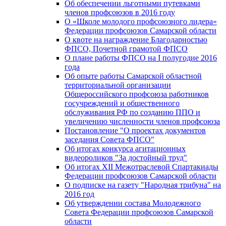
Об обеспечении льготными путевками
членов профсоюзов в 2016 году
О «Школе молодого профсоюзного лидера»
Федерации профсоюзов Самарской области
О квоте на награждение Благодарностью
ФПСО, Почетной грамотой ФПСО
О плане работы ФПСО на I полугодие 2016
года
Об опыте работы Самарской областной
территориальной организации
Общероссийского профсоюза работников
госучреждений и общественного
обслуживания РФ по созданию ППО и
увеличению численности членов профсоюза
Постановление "О проектах документов
заседания Совета ФПСО"
Об итогах конкурса агитационных
видеороликов "За достойный труд"
Об итогах XII Межотраслевой Спартакиады
Федерации профсоюзов Самарской области
О подписке на газету "Народная трибуна" на
2016 год
Об утверждении состава Молодежного
Совета Федерации профсоюзов Самарской
области