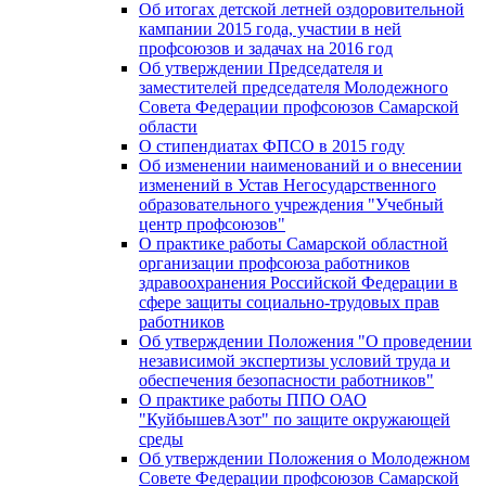
Об итогах детской летней оздоровительной
кампании 2015 года, участии в ней
профсоюзов и задачах на 2016 год
Об утверждении Председателя и
заместителей председателя Молодежного
Совета Федерации профсоюзов Самарской
области
О стипендиатах ФПСО в 2015 году
Об изменении наименований и о внесении
изменений в Устав Негосударственного
образовательного учреждения "Учебный
центр профсоюзов"
О практике работы Самарской областной
организации профсоюза работников
здравоохранения Российской Федерации в
сфере защиты социально-трудовых прав
работников
Об утверждении Положения "О проведении
независимой экспертизы условий труда и
обеспечения безопасности работников"
О практике работы ППО ОАО
"КуйбышевАзот" по защите окружающей
среды
Об утверждении Положения о Молодежном
Совете Федерации профсоюзов Самарской