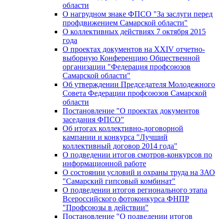
области
О нагрудном знаке ФПСО "За заслуги перед
профдвижением Самарской области"
О коллективных действиях 7 октября 2015
года
О проектах документов на XXIV отчетно-
выборную Конференцию Общественной
организации "Федерация профсоюзов
Самарской области"
Об утверждении Председателя Молодежного
Совета Федерации профсоюзов Самарской
области
Постановление "О проектах документов
заседания ФПСО"
Об итогах коллективно-договорной
кампании и конкурса "Лучший
коллективный договор 2014 года"
О подведении итогов смотров-конкурсов по
информационной работе
О состоянии условий и охраны труда на ЗАО
"Самарский гипсовый комбинат"
О подведении итогов регионального этапа
Всероссийского фотоконкурса ФНПР
"Профсоюзы в действии"
Постановление "О подведении итогов