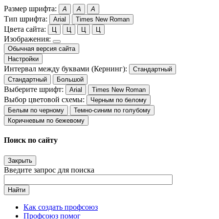
Размер шрифта:
A
A
A
Тип шрифта:
Arial
Times New Roman
Цвета сайта:
Ц
Ц
Ц
Ц
Изображения:
Обычная версия сайта
Настройки
Интервал между буквами (Кернинг):
Стандартный
Стандартный
Большой
Выберите шрифт:
Arial
Times New Roman
Выбор цветовой схемы:
Черным по белому
Белым по черному
Темно-синим по голубому
Коричневым по бежевому
Поиск по сайту
Закрыть
Введите запрос для поиска
Найти
Как создать профсоюз
Профсоюз помог