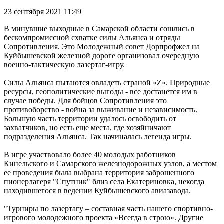
23 сентября 2021 11:49
В минувшие выходные в Самарской области сошлись в
бескомпромиссной схватке силы Альянса и отряды
Сопротивления. Это Молодежный совет Дорпрофжел на
Куйбышевской железной дороге организовал очередную
военно-тактическую лазертаг-игру.
Силы Альянса пытаются овладеть страной «Z». Природные
ресурсы, геополитические выгоды - все достанется им в
случае победы. Для бойцов Сопротивления это
противоборство - война за выживание и независимость.
Большую часть территории удалось освободить от
захватчиков, но есть еще места, где хозяйничают
подразделения Альянса. Так начиналась легенда игры.
В игре участвовало более 40 молодых работников
Кинельского и Самарского железнодорожных узлов, а местом
ее проведения была выбрана территория заброшенного
пионерлагеря "Спутник" близ села Екатериновка, некогда
находившегося в ведении Куйбышевского авиазавода.
"Турниры по лазертагу – составная часть нашего спортивно-
игрового молодежного проекта «Всегда в строю». Другие