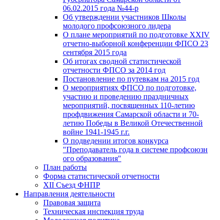
06.02.2015 года №44-р
Об утверждении участников Школы
молодого профсоюзного лидера
О плане мероприятий по подготовке XXIV
отчетно-выборной конференции ФПСО 23
сентября 2015 года
Об итогах сводной статистической
отчетности ФПСО за 2014 год
Постановление по путевкам на 2015 год
О мероприятиях ФПСО по подготовке,
участию и проведению праздничных
мероприятий, посвященных 110-летию
профдвижения Самарской области и 70-
летию Победы в Великой Отечественной
войне 1941-1945 г.г.
О подведении итогов конкурса
"Преподаватель года в системе профсоюзн
ого образования"
План работы
Форма статистической отчетности
XII Съезд ФНПР
Направления деятельности
Правовая защита
Техническая инспекция труда