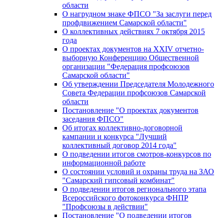
области
О нагрудном знаке ФПСО "За заслуги перед
профдвижением Самарской области"
О коллективных действиях 7 октября 2015
года
О проектах документов на XXIV отчетно-
выборную Конференцию Общественной
организации "Федерация профсоюзов
Самарской области"
Об утверждении Председателя Молодежного
Совета Федерации профсоюзов Самарской
области
Постановление "О проектах документов
заседания ФПСО"
Об итогах коллективно-договорной
кампании и конкурса "Лучший
коллективный договор 2014 года"
О подведении итогов смотров-конкурсов по
информационной работе
О состоянии условий и охраны труда на ЗАО
"Самарский гипсовый комбинат"
О подведении итогов регионального этапа
Всероссийского фотоконкурса ФНПР
"Профсоюзы в действии"
Постановление "О подведении итогов