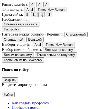
Размер шрифта:
A
A
A
Тип шрифта:
Arial
Times New Roman
Цвета сайта:
Ц
Ц
Ц
Ц
Изображения:
Обычная версия сайта
Настройки
Интервал между буквами (Кернинг):
Стандартный
Стандартный
Большой
Выберите шрифт:
Arial
Times New Roman
Выбор цветовой схемы:
Черным по белому
Белым по черному
Темно-синим по голубому
Коричневым по бежевому
Поиск по сайту
Закрыть
Введите запрос для поиска
Найти
Как создать профсоюз
Профсоюз помог