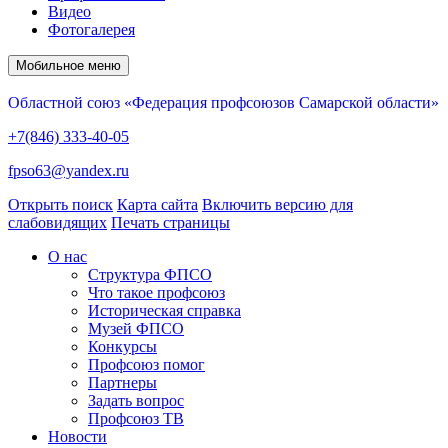
Видео
Фотогалерея
Мобильное меню
Областной союз «Федерация профсоюзов Самарской области»
+7(846) 333-40-05
fpso63@yandex.ru
Открыть поиск
Карта сайта
Включить версию для
слабовидящих
Печать страницы
О нас
Структура ФПСО
Что такое профсоюз
Историческая справка
Музей ФПСО
Конкурсы
Профсоюз помог
Партнеры
Задать вопрос
Профсоюз ТВ
Новости