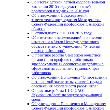
Об итогах детской летней оздоровительной
кампании 2015 года, участии в ней
профсоюзов и задачах на 2016 год
Об утверждении Председателя и
заместителей председателя Молодежного
Совета Федерации профсоюзов Самарской
области
О стипендиатах ФПСО в 2015 году
Об изменении наименований и о внесении
изменений в Устав Негосударственного
образовательного учреждения "Учебный
центр профсоюзов"
О практике работы Самарской областной
организации профсоюза работников
здравоохранения Российской Федерации в
сфере защиты социально-трудовых прав
работников
Об утверждении Положения "О проведении
независимой экспертизы условий труда и
обеспечения безопасности работников"
О практике работы ППО ОАО
"КуйбышевАзот" по защите окружающей
среды
Об утверждении Положения о Молодежном
Совете Федерации профсоюзов Самарской