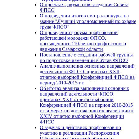
О проектах документов заседания Совета
ФПСО
О подведении итогов смотра-конкурса на
звание "Лучший уполномоченный по охране
труда ФПСО"
О проведении форума профсоюзной
работающей молодежи ФПСО,
посвященного 110-летию профсоюзного
движения Самарской области
Постановление о создании рабочей группы
по подготовке изменений в Устав ФПСО
Анализ выполнения основных направлений
деятельности ФПСО, принятых XXII
отчетно-выборной Конференцией ФПСО на
период 2010-2015 г.г.
Об итогах анализа выполнения основных
направлений деятельности ФПСО,
принятых XXII отчетно-выборной
Конференцией ФПСО на период 2010-2015
г.г. и мерах по достижению их реализации к
XXIV отчетно-выборной Конференции
ФПСО
О задачах и действиях профсоюзов по
участию в реализации Распоряжения
Губернатора Самарской области от