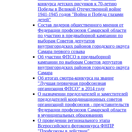
конкурса детских рисунков к 70-летию
Победы в Великой Отечественной войне
1941-1945 годов "Война и Победа глазами
детей"
Состав лидеров общественного мнения от
Федерации профсоюзов Самарской области
по участию в предвыборной кампании по
выборам Советов депутатов
внутригородских районов городского округа
Самара первого созыва
Об участии ФПСО в предвыборной
кампании по выборам Советов депутатов
внутригородских районов городского округа
Самара
Об итогах смотра-конкурса на звание
"Лучшая первичная профсоюзная
организация ФПСО" в 2014 году
О назначении председателей и заместителей
председателей координационных советов
организаций профсоюзов - представительств
Федерации профсоюзов Самарской области
в муниципальных образованиях
О проведении регионального этапа
Всероссийского фотоконкурса ФНПР
"Профсоюзы в действии"