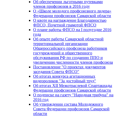
Об обеспечении льготными путевками
членов профсоюзов в 2016 году
О «Школе молодого профсоюзного лидера»
Федерации профсоюзов Самарской области
О квоте на награждение Благодарностью
ФПСО, Почетной грамотой ФПСО
О плане работы ФПСО на I полугодие 2016
года
Об опыте работы Самарской областной
территориальной организации
Общероссийского профсоюза работников
госучреждений и общественного
обслуживания РФ по созданию ППО и
увеличению численности членов профсоюза
Постановление "О проектах документов
заседания Совета ФПСО"
Об итогах конкурса агитационных
видеороликов "За достойный труд"
Об итогах XII Межотраслевой Спартакиады
Федерации профсоюзов Самарской области
О подписке на газету "Народная трибуна" на
2016 год
Об утверждении состава Молодежного
Совета Федерации профсоюзов Самарской
области