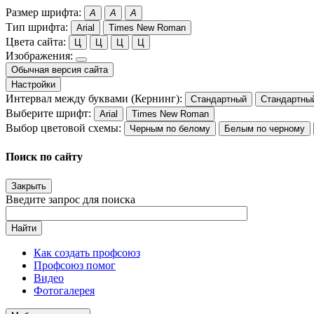
Размер шрифта:
A
A
A
Тип шрифта:
Arial
Times New Roman
Цвета сайта:
Ц
Ц
Ц
Ц
Изображения:
Обычная версия сайта
Настройки
Интервал между буквами (Кернинг):
Стандартный
Стандартны
Выберите шрифт:
Arial
Times New Roman
Выбор цветовой схемы:
Черным по белому
Белым по черному
Поиск по сайту
Закрыть
Введите запрос для поиска
Найти
Как создать профсоюз
Профсоюз помог
Видео
Фотогалерея