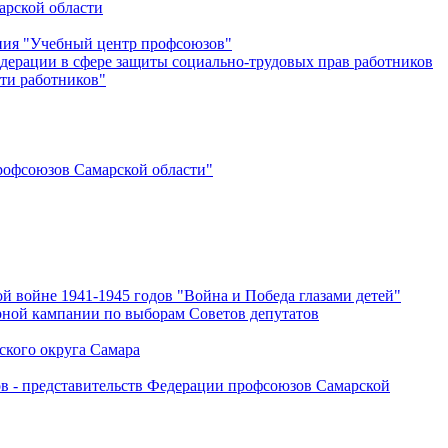
арской области
ения "Учебный центр профсоюзов"
дерации в сфере защиты социально-трудовых прав работников
ти работников"
офсоюзов Самарской области"
й войне 1941-1945 годов "Война и Победа глазами детей"
рной кампании по выборам Советов депутатов
ского округа Самара
ов - представительств Федерации профсоюзов Самарской