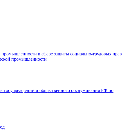
и промышленности в сфере защиты социально-трудовых прав
ической промышленности
ов госучреждений и общественного обслуживания РФ по
год