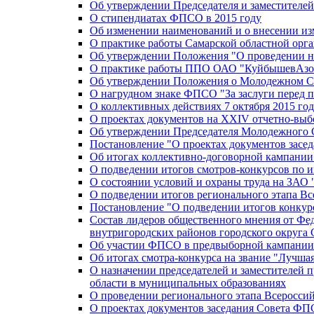
Об утверждении Председателя и заместителе
О стипендиатах ФПСО в 2015 году
Об изменении наименований и о внесении из
О практике работы Самарской областной орг
Об утверждении Положения "О проведении не
О практике работы ППО ОАО "КуйбышевАзот
Об утверждении Положения о Молодежном Со
О нагрудном знаке ФПСО "За заслуги перед 
О коллективных действиях 7 октября 2015 год
О проектах документов на XXIV отчетно-вы
Об утверждении Председателя Молодежного 
Постановление "О проектах документов зас
Об итогах коллективно-договорной кампании
О подведении итогов смотров-конкурсов по 
О состоянии условий и охраны труда на ЗАО
О подведении итогов регионального этапа В
Постановление "О подведении итогов конкурс
Состав лидеров общественного мнения от Фе
внутригородских районов городского округа 
Об участии ФПСО в предвыборной кампании п
Об итогах смотра-конкурса на звание "Лучш
О назначении председателей и заместителей 
области в муниципальных образованиях
О проведении регионального этапа Всеросс
О проектах документов заседания Совета Ф