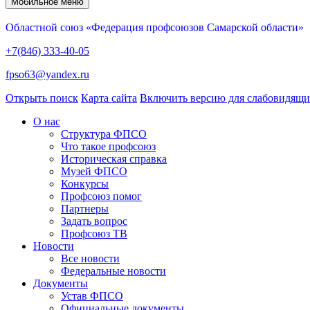
Мобильное меню
Областной союз «Федерация профсоюзов Самарской области»
+7(846) 333-40-05
fpso63@yandex.ru
Открыть поиск
Карта сайта
Включить версию для слабовидящ
О нас
Структура ФПСО
Что такое профсоюз
Историческая справка
Музей ФПСО
Конкурсы
Профсоюз помог
Партнеры
Задать вопрос
Профсоюз ТВ
Новости
Все новости
Федеральные новости
Документы
Устав ФПСО
Официальные документы