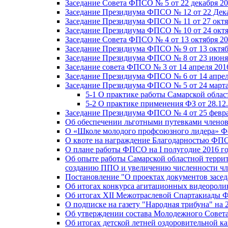
Заседание Совета ФПСО № 5 от 22 декабря 20
Заседание Президиума ФПСО № 12 от 22 Дека
Заседание Президиума ФПСО № 11 от 27 октя
Заседание Президиума ФПСО № 10 от 24 октя
Заседание Совета ФПСО № 4 от 13 октября 20
Заседание Президиума ФПСО № 9 от 13 октяб
Заседание Президиума ФПСО № 8 от 23 июня 
Заседание совета ФПСО № 3 от 14 апреля 201
Заседание Президиума ФПСО № 6 от 14 апрел
Заседание Президиума ФПСО № 5 от 24 марта
5-1 О практике работы Самарской обла
5-2 О практике применения ФЗ от 28.12
Заседание Президиума ФПСО № 4 от 25 февра
Об обеспечении льготными путевками членов
О «Школе молодого профсоюзного лидера» Ф
О квоте на награждение Благодарностью Ф
О плане работы ФПСО на I полугодие 2016 г
Об опыте работы Самарской областной терри
созданию ППО и увеличению численности чл
Постановление "О проектах документов зас
Об итогах конкурса агитационных видеоролик
Об итогах XII Межотраслевой Спартакиады 
О подписке на газету "Народная трибуна" на 
Об утверждении состава Молодежного Совет
Об итогах детской летней оздоровительной ка