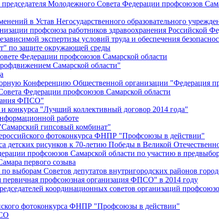
й председателя Молодежного Совета Федерации профсоюзов Сам
менений в Устав Негосударственного образовательного учрежд
анизации профсоюза работников здравоохранения Российской Фе
зависимой экспертизы условий труда и обеспечения безопаснос
" по защите окружающей среды
вете Федерации профсоюзов Самарской области
профдвижением Самарской области"
а
борную Конференцию Общественной организации "Федерация пр
Совета Федерации профсоюзов Самарской области
едания ФПСО"
 и конкурса "Лучший коллективный договор 2014 года"
информационной работе
 "Самарский гипсовый комбинат"
сероссийского фотоконкурса ФНПР "Профсоюзы в действии"
а детских рисунков к 70-летию Победы в Великой Отечественно
дерации профсоюзов Самарской области по участию в предвыбо
Самара первого созыва
о выборам Советов депутатов внутригородских районов город
ая первичная профсоюзная организация ФПСО" в 2014 году
председателей координационных советов организаций профсоюз
ийского фотоконкурса ФНПР "Профсоюзы в действии"
ПСО