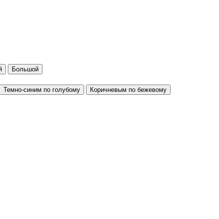
й
Большой
Темно-синим по голубому
Коричневым по бежевому