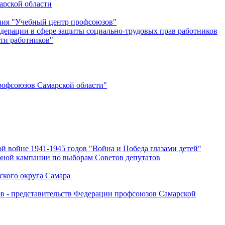
арской области
ения "Учебный центр профсоюзов"
дерации в сфере защиты социально-трудовых прав работников
ти работников"
офсоюзов Самарской области"
й войне 1941-1945 годов "Война и Победа глазами детей"
рной кампании по выборам Советов депутатов
ского округа Самара
ов - представительств Федерации профсоюзов Самарской