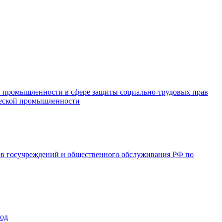
и промышленности в сфере защиты социально-трудовых прав
ической промышленности
ов госучреждений и общественного обслуживания РФ по
год