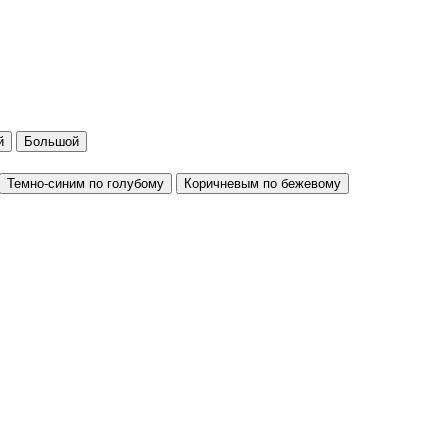
й
Большой
Темно-синим по голубому
Коричневым по бежевому