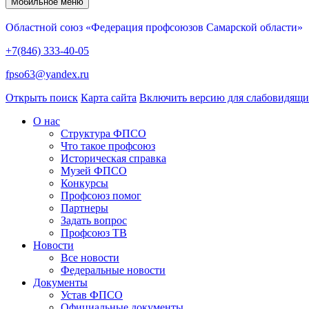
Мобильное меню
Областной союз «Федерация профсоюзов Самарской области»
+7(846) 333-40-05
fpso63@yandex.ru
Открыть поиск
Карта сайта
Включить версию для слабовидящ
О нас
Структура ФПСО
Что такое профсоюз
Историческая справка
Музей ФПСО
Конкурсы
Профсоюз помог
Партнеры
Задать вопрос
Профсоюз ТВ
Новости
Все новости
Федеральные новости
Документы
Устав ФПСО
Официальные документы