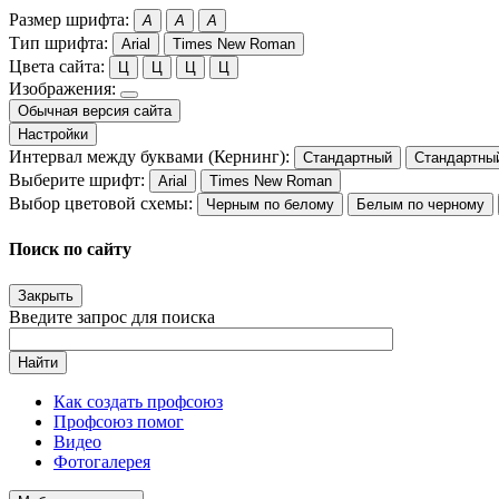
Размер шрифта:
A
A
A
Тип шрифта:
Arial
Times New Roman
Цвета сайта:
Ц
Ц
Ц
Ц
Изображения:
Обычная версия сайта
Настройки
Интервал между буквами (Кернинг):
Стандартный
Стандартны
Выберите шрифт:
Arial
Times New Roman
Выбор цветовой схемы:
Черным по белому
Белым по черному
Поиск по сайту
Закрыть
Введите запрос для поиска
Найти
Как создать профсоюз
Профсоюз помог
Видео
Фотогалерея