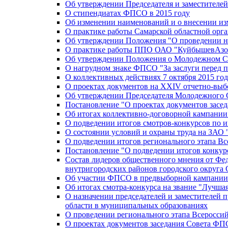
Об утверждении Председателя и заместителе
О стипендиатах ФПСО в 2015 году
Об изменении наименований и о внесении из
О практике работы Самарской областной орг
Об утверждении Положения "О проведении не
О практике работы ППО ОАО "КуйбышевАзот
Об утверждении Положения о Молодежном Со
О нагрудном знаке ФПСО "За заслуги перед 
О коллективных действиях 7 октября 2015 год
О проектах документов на XXIV отчетно-вы
Об утверждении Председателя Молодежного 
Постановление "О проектах документов зас
Об итогах коллективно-договорной кампании
О подведении итогов смотров-конкурсов по 
О состоянии условий и охраны труда на ЗАО
О подведении итогов регионального этапа В
Постановление "О подведении итогов конкурс
Состав лидеров общественного мнения от Фе
внутригородских районов городского округа 
Об участии ФПСО в предвыборной кампании п
Об итогах смотра-конкурса на звание "Лучш
О назначении председателей и заместителей 
области в муниципальных образованиях
О проведении регионального этапа Всеросс
О проектах документов заседания Совета Ф