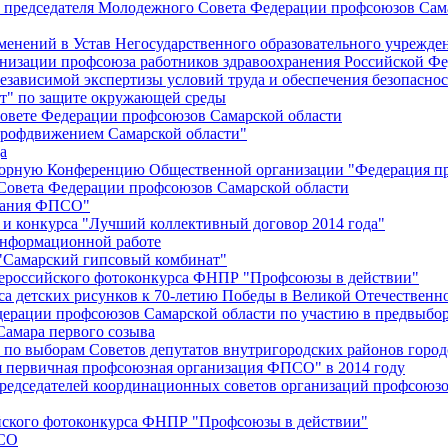
й председателя Молодежного Совета Федерации профсоюзов Сам
менений в Устав Негосударственного образовательного учрежд
анизации профсоюза работников здравоохранения Российской Фе
зависимой экспертизы условий труда и обеспечения безопаснос
" по защите окружающей среды
вете Федерации профсоюзов Самарской области
профдвижением Самарской области"
а
борную Конференцию Общественной организации "Федерация пр
Совета Федерации профсоюзов Самарской области
едания ФПСО"
 и конкурса "Лучший коллективный договор 2014 года"
информационной работе
 "Самарский гипсовый комбинат"
сероссийского фотоконкурса ФНПР "Профсоюзы в действии"
а детских рисунков к 70-летию Победы в Великой Отечественно
дерации профсоюзов Самарской области по участию в предвыбо
Самара первого созыва
о выборам Советов депутатов внутригородских районов город
ая первичная профсоюзная организация ФПСО" в 2014 году
председателей координационных советов организаций профсоюз
ийского фотоконкурса ФНПР "Профсоюзы в действии"
ПСО