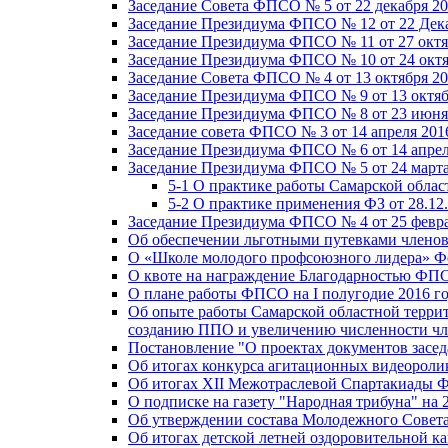
Заседание Совета ФПСО № 5 от 22 декабря 20
Заседание Президиума ФПСО № 12 от 22 Дека
Заседание Президиума ФПСО № 11 от 27 октя
Заседание Президиума ФПСО № 10 от 24 октя
Заседание Совета ФПСО № 4 от 13 октября 20
Заседание Президиума ФПСО № 9 от 13 октяб
Заседание Президиума ФПСО № 8 от 23 июня 
Заседание совета ФПСО № 3 от 14 апреля 201
Заседание Президиума ФПСО № 6 от 14 апрел
Заседание Президиума ФПСО № 5 от 24 марта
5-1 О практике работы Самарской обла
5-2 О практике применения ФЗ от 28.12
Заседание Президиума ФПСО № 4 от 25 февра
Об обеспечении льготными путевками членов
О «Школе молодого профсоюзного лидера» Ф
О квоте на награждение Благодарностью Ф
О плане работы ФПСО на I полугодие 2016 г
Об опыте работы Самарской областной терри
созданию ППО и увеличению численности чл
Постановление "О проектах документов зас
Об итогах конкурса агитационных видеоролик
Об итогах XII Межотраслевой Спартакиады 
О подписке на газету "Народная трибуна" на 
Об утверждении состава Молодежного Совет
Об итогах детской летней оздоровительной ка