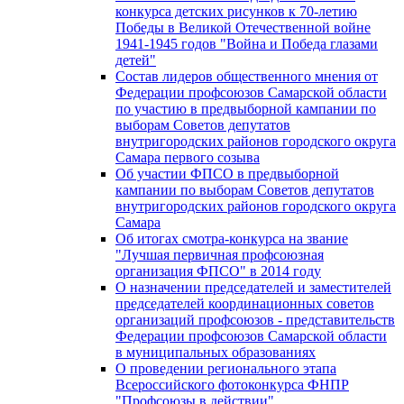
конкурса детских рисунков к 70-летию
Победы в Великой Отечественной войне
1941-1945 годов "Война и Победа глазами
детей"
Состав лидеров общественного мнения от
Федерации профсоюзов Самарской области
по участию в предвыборной кампании по
выборам Советов депутатов
внутригородских районов городского округа
Самара первого созыва
Об участии ФПСО в предвыборной
кампании по выборам Советов депутатов
внутригородских районов городского округа
Самара
Об итогах смотра-конкурса на звание
"Лучшая первичная профсоюзная
организация ФПСО" в 2014 году
О назначении председателей и заместителей
председателей координационных советов
организаций профсоюзов - представительств
Федерации профсоюзов Самарской области
в муниципальных образованиях
О проведении регионального этапа
Всероссийского фотоконкурса ФНПР
"Профсоюзы в действии"