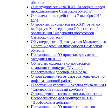
области
О нагрудном знаке ФПСО "За заслуги перед
профдвижением Самарской области"
О коллективных действиях 7 октября 2015
года
О проектах документов на XXIV отчетно-
выборную Конференцию Общественной
организации "Федерация профсоюзов
Самарской области"
Об утверждении Председателя Молодежного
Совета Федерации профсоюзов Самарской
области
Постановление "О проектах документов
заседания ФПСО"
Об итогах коллективно-договорной
кампании и конкурса "Лучший
коллективный договор 2014 года"
О подведении итогов смотров-конкурсов по
информационной работе
О состоянии условий и охраны труда на ЗАО
"Самарский гипсовый комбинат"
О подведении итогов регионального этапа
Всероссийского фотоконкурса ФНПР
"Профсоюзы в действии"
Постановление "О подведении итогов