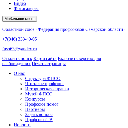
Видео
Фотогалерея
Мобильное меню
Областной союз «Федерация профсоюзов Самарской области»
+7(846) 333-40-05
fpso63@yandex.ru
Открыть поиск
Карта сайта
Включить версию для
слабовидящих
Печать страницы
О нас
Структура ФПСО
Что такое профсоюз
Историческая справка
Музей ФПСО
Конкурсы
Профсоюз помог
Партнеры
Задать вопрос
Профсоюз ТВ
Новости