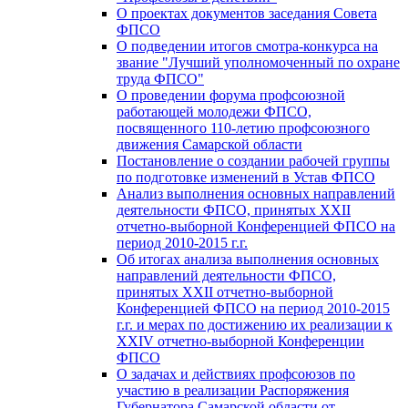
О проектах документов заседания Совета
ФПСО
О подведении итогов смотра-конкурса на
звание "Лучший уполномоченный по охране
труда ФПСО"
О проведении форума профсоюзной
работающей молодежи ФПСО,
посвященного 110-летию профсоюзного
движения Самарской области
Постановление о создании рабочей группы
по подготовке изменений в Устав ФПСО
Анализ выполнения основных направлений
деятельности ФПСО, принятых XXII
отчетно-выборной Конференцией ФПСО на
период 2010-2015 г.г.
Об итогах анализа выполнения основных
направлений деятельности ФПСО,
принятых XXII отчетно-выборной
Конференцией ФПСО на период 2010-2015
г.г. и мерах по достижению их реализации к
XXIV отчетно-выборной Конференции
ФПСО
О задачах и действиях профсоюзов по
участию в реализации Распоряжения
Губернатора Самарской области от