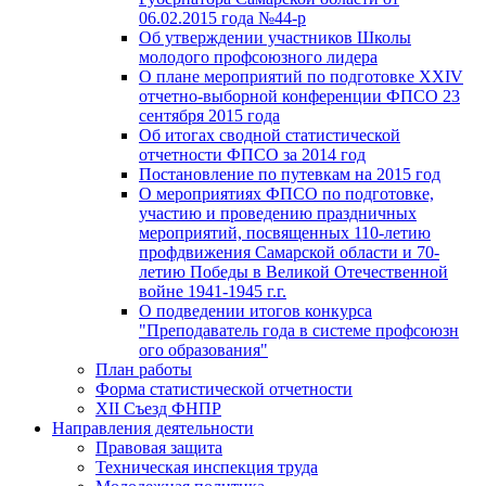
06.02.2015 года №44-р
Об утверждении участников Школы
молодого профсоюзного лидера
О плане мероприятий по подготовке XXIV
отчетно-выборной конференции ФПСО 23
сентября 2015 года
Об итогах сводной статистической
отчетности ФПСО за 2014 год
Постановление по путевкам на 2015 год
О мероприятиях ФПСО по подготовке,
участию и проведению праздничных
мероприятий, посвященных 110-летию
профдвижения Самарской области и 70-
летию Победы в Великой Отечественной
войне 1941-1945 г.г.
О подведении итогов конкурса
"Преподаватель года в системе профсоюзн
ого образования"
План работы
Форма статистической отчетности
XII Съезд ФНПР
Направления деятельности
Правовая защита
Техническая инспекция труда