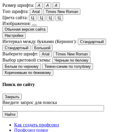
Размер шрифта:
A
A
A
Тип шрифта:
Arial
Times New Roman
Цвета сайта:
Ц
Ц
Ц
Ц
Изображения:
Обычная версия сайта
Настройки
Интервал между буквами (Кернинг):
Стандартный
Стандартный
Большой
Выберите шрифт:
Arial
Times New Roman
Выбор цветовой схемы:
Черным по белому
Белым по черному
Темно-синим по голубому
Коричневым по бежевому
Поиск по сайту
Закрыть
Введите запрос для поиска
Найти
Как создать профсоюз
Профсоюз помог