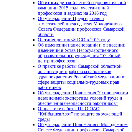
Об итогах детской летней оздоровительной
кампании 2015 года, участии в ней
профсоюзов и задачах на 2016 год
Об утверждении Председателя и
заместителей председателя Молодежного
Совета Федерации профсоюзов Самарской
области
О стипендиатах ФПСО в 2015 году
Об изменении наименований и о внесении
изменений в Устав Негосударственного
образовательного учреждения "Учебный
центр профсоюзов"
О практике работы Самарской областной
организации профсоюза работников
здравоохранения Российской Федерации в
сфере защиты социально-трудовых прав
работников
Об утверждении Положения "О проведении
независимой экспертизы условий труда и
обеспечения безопасности работников"
О практике работы ППО ОАО
"КуйбышевАзот" по защите окружающей
среды
Об утверждении Положения о Молодежном
Совете Федерации профсоюзов Самарской