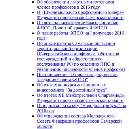
Об обеспечении льготными путевками
членов профсоюзов в 2016 году
О «Школе молодого профсоюзного лидера»
Федерации профсоюзов Самарской области
О квоте на награждение Благодарностью
ФПСО, Почетной грамотой ФПСО
О плане работы ФПСО на I полугодие 2016
года
Об опыте работы Самарской областной
территориальной организации
Общероссийского профсоюза работников
госучреждений и общественного
обслуживания РФ по созданию ППО и
увеличению численности членов профсоюза
Постановление "О проектах документов
заседания Совета ФПСО"
Об итогах конкурса агитационных
видеороликов "За достойный труд"
Об итогах XII Межотраслевой Спартакиады
Федерации профсоюзов Самарской области
О подписке на газету "Народная трибуна" на
2016 год
Об утверждении состава Молодежного
Совета Федерации профсоюзов Самарской
области