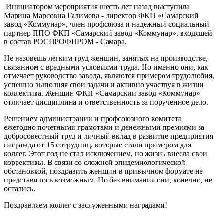
Инициатором мероприятия шесть лет назад выступила
Марина Марсовна Галимова - директор ФКП «Самарский
завод «Коммунар», член профсоюза и надежный социальный
партнер ППО ФКП «Самарский завод «Коммунар», входящей
в состав РОСПРОФПРОМ - Самара.
Не назовешь легким труд женщин, занятых на производстве,
связанном с вредными условиями труда. Но именно они, как
отмечает руководство завода, являются примером трудолюбия,
успешно выполняя свои задачи и активно участвуя в жизни
коллектива. Женщин ФКП «Самарский завод «Коммунар»
отличает дисциплина и ответственность за порученное дело.
Решением администрации и проф­союзного комитета
ежегодно почетными грамотами и денежными премиями за
добросовестный труд и личный вклад в развитие предприятия
награждают 15 сотрудниц, которые стали примером для
коллег. Этот год не стал исключением, но жизнь внесла свои
коррективы. В связи со сложной эпидемиологической
обстановкой, поздравить женщин в привычном формате не
представилось возможным. Но без внимания они, конечно, не
остались.
Поздравляем коллег с заслуженными наградами!