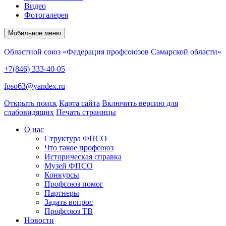
Видео
Фотогалерея
Мобильное меню
Областной союз «Федерация профсоюзов Самарской области»
+7(846) 333-40-05
fpso63@yandex.ru
Открыть поиск
Карта сайта
Включить версию для
слабовидящих
Печать страницы
О нас
Структура ФПСО
Что такое профсоюз
Историческая справка
Музей ФПСО
Конкурсы
Профсоюз помог
Партнеры
Задать вопрос
Профсоюз ТВ
Новости