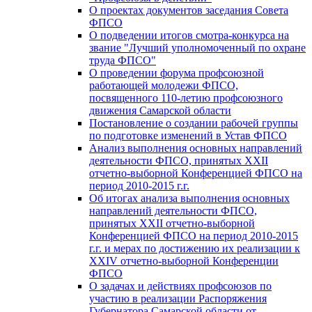
О проектах документов заседания Совета
ФПСО
О подведении итогов смотра-конкурса на
звание "Лучший уполномоченный по охране
труда ФПСО"
О проведении форума профсоюзной
работающей молодежи ФПСО,
посвященного 110-летию профсоюзного
движения Самарской области
Постановление о создании рабочей группы
по подготовке изменений в Устав ФПСО
Анализ выполнения основных направлений
деятельности ФПСО, принятых XXII
отчетно-выборной Конференцией ФПСО на
период 2010-2015 г.г.
Об итогах анализа выполнения основных
направлений деятельности ФПСО,
принятых XXII отчетно-выборной
Конференцией ФПСО на период 2010-2015
г.г. и мерах по достижению их реализации к
XXIV отчетно-выборной Конференции
ФПСО
О задачах и действиях профсоюзов по
участию в реализации Распоряжения
Губернатора Самарской области от