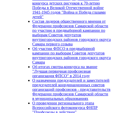
конкурса детских рисунков к 70-летию
Победы в Великой Отечественной войне
1941-1945 годов "Война и Победа глазами
детей"
Состав лидеров общественного мнения от
Федерации профсоюзов Самарской области
по участию в предвыборной кампании по
выборам Советов депутатов
внутригородских районов городского округа
Самара первого созыва
Об участии ФПСО в предвыборной
кампании по выборам Советов депутатов
внутригородских районов городского округа
Самара
Об итогах смотра-конкурса на звание
"Лучшая первичная профсоюзная
организация ФПСО" в 2014 году
О назначении председателей и заместителей
председателей координационных советов
организаций профсоюзов - представительств
Федерации профсоюзов Самарской области
в муниципальных образованиях
О проведении регионального этапа
Всероссийского фотоконкурса ФНПР
"Профсоюзы в действии"