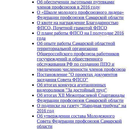
Об обеспечении льготными путевками
членов профсоюзов в 2016 году
О «Школе молодого профсоюзного лидера»
Федерации профсоюзов Самарской области
О квоте на награждение Благодарностью
ФПСО, Почетной грамотой ФПСО
О плане работы ФПСО на I полугодие 2016
года
Об опыте работы Самарской областной
территориальной организации
Общероссийского профсоюза работников
госучреждений и общественного
обслуживания РФ по созданию ППО и
увеличению численности членов профсоюза
Постановление "О проектах документов
заседания Совета ФПСО"
Об итогах конкурса агитационных
видеороликов "За достойный труд"
Об итогах XII Межотраслевой Спартакиады
Федерации профсоюзов Самарской области
О подписке на газету "Народная трибуна" на
2016 год
Об утверждении состава Молодежного
Совета Федерации профсоюзов Самарской
области