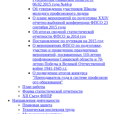
06.02.2015 года №44-р
Об утверждении участников Школы
молодого профсоюзного лидера
О плане мероприятий по подготовке XXIV
отчетно-выборной конференции ФПСО 23
сентября 2015 года
Об итогах сводной статистической
отчетности ФПСО за 2014 год
Постановление по путевкам на 2015 год
О мероприятиях ФПСО по подготовке,
участию и проведению праздничных
мероприятий, посвященных 110-летию
профдвижения Самарской области и 70-
летию Победы в Великой Отечественной
войне 1941-1945 г.г.
О подведении итогов конкурса
"Преподаватель года в системе профсоюзн
ого образования"
План работы
Форма статистической отчетности
XII Съезд ФНПР
Направления деятельности
Правовая защита
Техническая инспекция труда