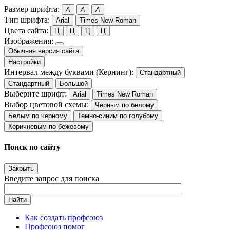
Размер шрифта:
A
A
A
Тип шрифта:
Arial
Times New Roman
Цвета сайта:
Ц
Ц
Ц
Ц
Изображения:
Обычная версия сайта
Настройки
Интервал между буквами (Кернинг):
Стандартный
Стандартный
Большой
Выберите шрифт:
Arial
Times New Roman
Выбор цветовой схемы:
Черным по белому
Белым по черному
Темно-синим по голубому
Коричневым по бежевому
Поиск по сайту
Закрыть
Введите запрос для поиска
Найти
Как создать профсоюз
Профсоюз помог