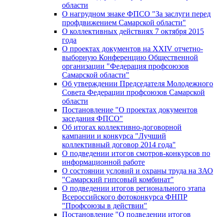
области
О нагрудном знаке ФПСО "За заслуги перед
профдвижением Самарской области"
О коллективных действиях 7 октября 2015
года
О проектах документов на XXIV отчетно-
выборную Конференцию Общественной
организации "Федерация профсоюзов
Самарской области"
Об утверждении Председателя Молодежного
Совета Федерации профсоюзов Самарской
области
Постановление "О проектах документов
заседания ФПСО"
Об итогах коллективно-договорной
кампании и конкурса "Лучший
коллективный договор 2014 года"
О подведении итогов смотров-конкурсов по
информационной работе
О состоянии условий и охраны труда на ЗАО
"Самарский гипсовый комбинат"
О подведении итогов регионального этапа
Всероссийского фотоконкурса ФНПР
"Профсоюзы в действии"
Постановление "О подведении итогов