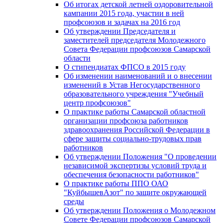
Об итогах детской летней оздоровительной
кампании 2015 года, участии в ней
профсоюзов и задачах на 2016 год
Об утверждении Председателя и
заместителей председателя Молодежного
Совета Федерации профсоюзов Самарской
области
О стипендиатах ФПСО в 2015 году
Об изменении наименований и о внесении
изменений в Устав Негосударственного
образовательного учреждения "Учебный
центр профсоюзов"
О практике работы Самарской областной
организации профсоюза работников
здравоохранения Российской Федерации в
сфере защиты социально-трудовых прав
работников
Об утверждении Положения "О проведении
независимой экспертизы условий труда и
обеспечения безопасности работников"
О практике работы ППО ОАО
"КуйбышевАзот" по защите окружающей
среды
Об утверждении Положения о Молодежном
Совете Федерации профсоюзов Самарской