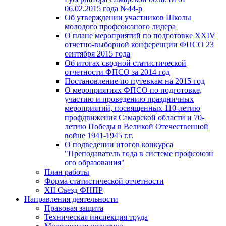
06.02.2015 года №44-р
Об утверждении участников Школы
молодого профсоюзного лидера
О плане мероприятий по подготовке XXIV
отчетно-выборной конференции ФПСО 23
сентября 2015 года
Об итогах сводной статистической
отчетности ФПСО за 2014 год
Постановление по путевкам на 2015 год
О мероприятиях ФПСО по подготовке,
участию и проведению праздничных
мероприятий, посвященных 110-летию
профдвижения Самарской области и 70-
летию Победы в Великой Отечественной
войне 1941-1945 г.г.
О подведении итогов конкурса
"Преподаватель года в системе профсоюзн
ого образования"
План работы
Форма статистической отчетности
XII Съезд ФНПР
Направления деятельности
Правовая защита
Техническая инспекция труда