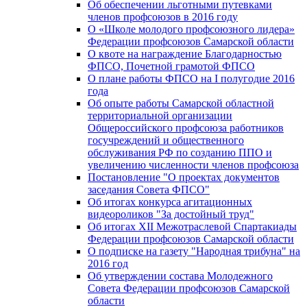
Об обеспечении льготными путевками
членов профсоюзов в 2016 году
О «Школе молодого профсоюзного лидера»
Федерации профсоюзов Самарской области
О квоте на награждение Благодарностью
ФПСО, Почетной грамотой ФПСО
О плане работы ФПСО на I полугодие 2016
года
Об опыте работы Самарской областной
территориальной организации
Общероссийского профсоюза работников
госучреждений и общественного
обслуживания РФ по созданию ППО и
увеличению численности членов профсоюза
Постановление "О проектах документов
заседания Совета ФПСО"
Об итогах конкурса агитационных
видеороликов "За достойный труд"
Об итогах XII Межотраслевой Спартакиады
Федерации профсоюзов Самарской области
О подписке на газету "Народная трибуна" на
2016 год
Об утверждении состава Молодежного
Совета Федерации профсоюзов Самарской
области