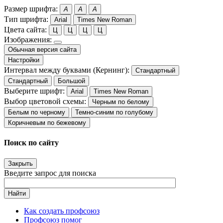
Размер шрифта:
A
A
A
Тип шрифта:
Arial
Times New Roman
Цвета сайта:
Ц
Ц
Ц
Ц
Изображения:
Обычная версия сайта
Настройки
Интервал между буквами (Кернинг):
Стандартный
Стандартный
Большой
Выберите шрифт:
Arial
Times New Roman
Выбор цветовой схемы:
Черным по белому
Белым по черному
Темно-синим по голубому
Коричневым по бежевому
Поиск по сайту
Закрыть
Введите запрос для поиска
Найти
Как создать профсоюз
Профсоюз помог