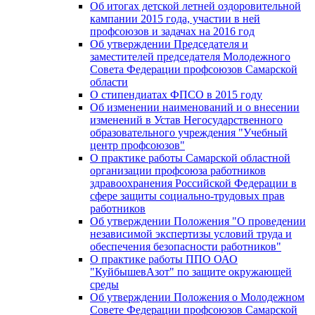
Об итогах детской летней оздоровительной
кампании 2015 года, участии в ней
профсоюзов и задачах на 2016 год
Об утверждении Председателя и
заместителей председателя Молодежного
Совета Федерации профсоюзов Самарской
области
О стипендиатах ФПСО в 2015 году
Об изменении наименований и о внесении
изменений в Устав Негосударственного
образовательного учреждения "Учебный
центр профсоюзов"
О практике работы Самарской областной
организации профсоюза работников
здравоохранения Российской Федерации в
сфере защиты социально-трудовых прав
работников
Об утверждении Положения "О проведении
независимой экспертизы условий труда и
обеспечения безопасности работников"
О практике работы ППО ОАО
"КуйбышевАзот" по защите окружающей
среды
Об утверждении Положения о Молодежном
Совете Федерации профсоюзов Самарской