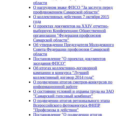
области
О нагрудном знаке ФПСО "За заслуги перед
профдвижением Самарской области"
О коллективных действиях 7 октября 2015
года
О проектах документов на XXIV отчетно-
выборную Конференцию Общественной
организации "Федерация профсоюзов
Самарской области"
Об утверждении Председателя Молодежного
Совета Федерации профсоюзов Самарской
области
Постановление "О проектах документов
заседания ФПСО"
Об итогах коллективно-договорной
кампании и конкурса "Лучший
коллективный договор 2014 года"
О подведении итогов смотров-конкурсов по
информационной работе
О состоянии условий и охраны труда на ЗАО
"Самарский гипсовый комбинат"
О подведении итогов регионального этапа
Всероссийского фотоконкурса ФНПР
"Профсоюзы в действии"
Постановление "О подведении итогов