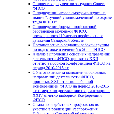
О проектах документов заседания Совета
ФПСО
О подведении итогов смотра-конкурса на
звание "Лучший уполномоченный по охране
труда ФПСО"
О проведении форума профсоюзной
работающей молодежи ФПСО,
посвященного 110-летию профсоюзного
движения Самарской области
Постановление о создании рабочей группы
по подготовке изменений в Устав ФПСО
Анализ выполнения основных направлений
деятельности ФПСО, принятых XXII
отчетно-выборной Конференцией ФПСО на
период 2010-2015 г.г.
Об итогах анализа выполнения основных
направлений деятельности ФПСО,
принятых XXII отчетно-выборной
Конференцией ФПСО на период 2010-2015
г.г. и мерах по достижению их реализации к
XXIV отчетно-выборной Конференции
ФПСО
О задачах и действиях профсоюзов по
участию в реализации Распоряжения
Губернатора Самарской области от