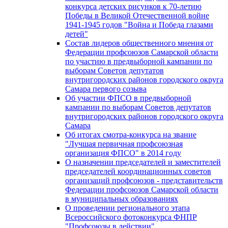
конкурса детских рисунков к 70-летию
Победы в Великой Отечественной войне
1941-1945 годов "Война и Победа глазами
детей"
Состав лидеров общественного мнения от
Федерации профсоюзов Самарской области
по участию в предвыборной кампании по
выборам Советов депутатов
внутригородских районов городского округа
Самара первого созыва
Об участии ФПСО в предвыборной
кампании по выборам Советов депутатов
внутригородских районов городского округа
Самара
Об итогах смотра-конкурса на звание
"Лучшая первичная профсоюзная
организация ФПСО" в 2014 году
О назначении председателей и заместителей
председателей координационных советов
организаций профсоюзов - представительств
Федерации профсоюзов Самарской области
в муниципальных образованиях
О проведении регионального этапа
Всероссийского фотоконкурса ФНПР
"Профсоюзы в действии"