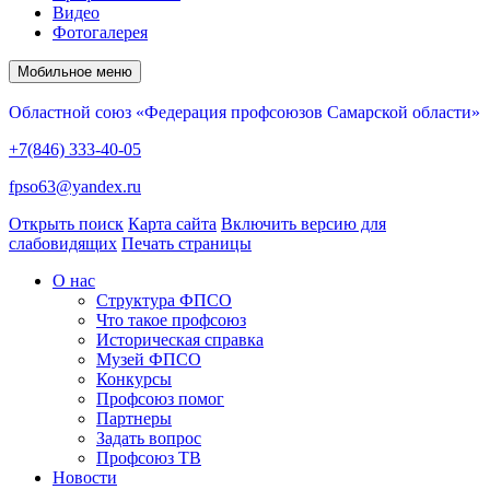
Видео
Фотогалерея
Мобильное меню
Областной союз «Федерация профсоюзов Самарской области»
+7(846) 333-40-05
fpso63@yandex.ru
Открыть поиск
Карта сайта
Включить версию для
слабовидящих
Печать страницы
О нас
Структура ФПСО
Что такое профсоюз
Историческая справка
Музей ФПСО
Конкурсы
Профсоюз помог
Партнеры
Задать вопрос
Профсоюз ТВ
Новости