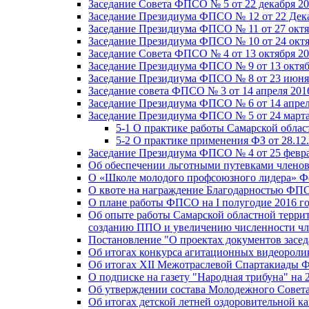
Заседание Совета ФПСО № 5 от 22 декабря 20
Заседание Президиума ФПСО № 12 от 22 Дека
Заседание Президиума ФПСО № 11 от 27 октя
Заседание Президиума ФПСО № 10 от 24 октя
Заседание Совета ФПСО № 4 от 13 октября 20
Заседание Президиума ФПСО № 9 от 13 октяб
Заседание Президиума ФПСО № 8 от 23 июня 
Заседание совета ФПСО № 3 от 14 апреля 201
Заседание Президиума ФПСО № 6 от 14 апрел
Заседание Президиума ФПСО № 5 от 24 марта
5-1 О практике работы Самарской обла
5-2 О практике применения ФЗ от 28.12
Заседание Президиума ФПСО № 4 от 25 февра
Об обеспечении льготными путевками членов
О «Школе молодого профсоюзного лидера» Ф
О квоте на награждение Благодарностью Ф
О плане работы ФПСО на I полугодие 2016 г
Об опыте работы Самарской областной терри
созданию ППО и увеличению численности чл
Постановление "О проектах документов зас
Об итогах конкурса агитационных видеоролик
Об итогах XII Межотраслевой Спартакиады 
О подписке на газету "Народная трибуна" на 
Об утверждении состава Молодежного Совет
Об итогах детской летней оздоровительной ка