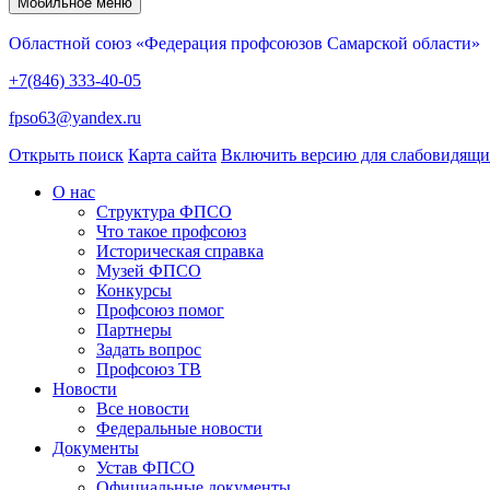
Мобильное меню
Областной союз «Федерация профсоюзов Самарской области»
+7(846) 333-40-05
fpso63@yandex.ru
Открыть поиск
Карта сайта
Включить версию для слабовидящ
О нас
Структура ФПСО
Что такое профсоюз
Историческая справка
Музей ФПСО
Конкурсы
Профсоюз помог
Партнеры
Задать вопрос
Профсоюз ТВ
Новости
Все новости
Федеральные новости
Документы
Устав ФПСО
Официальные документы