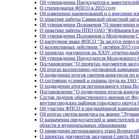
Об утверждении Председателя и заместителе
О стипендиатах ФПСО в 2015 году
Об изменении наименований и о внесении из
О практике работы Самарской областной орг
Об утверждении Положения "О проведении не
О практике работы ППО ОАО "КуйбышевАзот
Об утверждении Положения о Молодежном Со
О нагрудном знаке ФПСО "За заслуги перед 
О коллективных действиях 7 октября 2015 год
О проектах документов на XXIV отчетно-вы
Об утверждении Председателя Молодежного 
Постановление "О проектах документов зас
Об итогах коллективно-договорной кампании
О подведении итогов смотров-конкурсов по 
О состоянии условий и охраны труда на ЗАО
О подведении итогов регионального этапа В
Постановление "О подведении итогов конкурс
Состав лидеров общественного мнения от Фе
внутригородских районов городского округа 
Об участии ФПСО в предвыборной кампании п
Об итогах смотра-конкурса на звание "Лучш
О назначении председателей и заместителей 
области в муниципальных образованиях
О проведении регионального этапа Всеросс
О проектах документов заседания Совета Ф