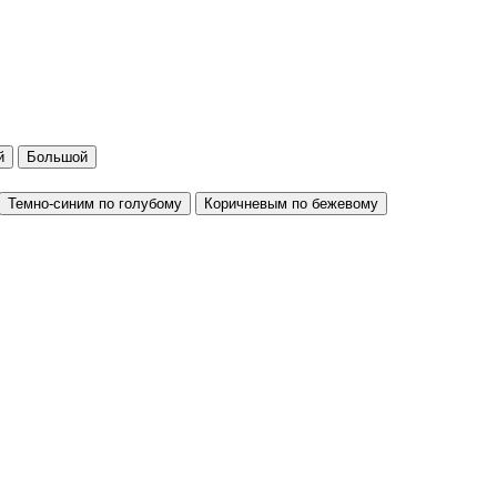
й
Большой
Темно-синим по голубому
Коричневым по бежевому