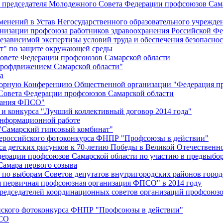
й председателя Молодежного Совета Федерации профсоюзов Сам
менений в Устав Негосударственного образовательного учрежд
анизации профсоюза работников здравоохранения Российской Фе
зависимой экспертизы условий труда и обеспечения безопаснос
" по защите окружающей среды
вете Федерации профсоюзов Самарской области
профдвижением Самарской области"
а
борную Конференцию Общественной организации "Федерация пр
Совета Федерации профсоюзов Самарской области
едания ФПСО"
 и конкурса "Лучший коллективный договор 2014 года"
информационной работе
 "Самарский гипсовый комбинат"
сероссийского фотоконкурса ФНПР "Профсоюзы в действии"
а детских рисунков к 70-летию Победы в Великой Отечественно
дерации профсоюзов Самарской области по участию в предвыбо
Самара первого созыва
о выборам Советов депутатов внутригородских районов город
ая первичная профсоюзная организация ФПСО" в 2014 году
председателей координационных советов организаций профсоюз
ийского фотоконкурса ФНПР "Профсоюзы в действии"
ПСО