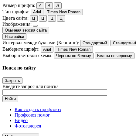
Размер шрифта:
A
A
A
Тип шрифта:
Arial
Times New Roman
Цвета сайта:
Ц
Ц
Ц
Ц
Изображения:
Обычная версия сайта
Настройки
Интервал между буквами (Кернинг):
Стандартный
Стандартны
Выберите шрифт:
Arial
Times New Roman
Выбор цветовой схемы:
Черным по белому
Белым по черному
Поиск по сайту
Закрыть
Введите запрос для поиска
Найти
Как создать профсоюз
Профсоюз помог
Видео
Фотогалерея