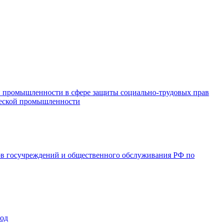
и промышленности в сфере защиты социально-трудовых прав
ической промышленности
ов госучреждений и общественного обслуживания РФ по
год