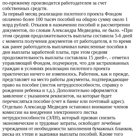
по-прежнему производится работодателем за счет
собственных средств.
За первый месяц реализации пилотного проекта Фондом
оплачено более 100 тысяч пособий на общую сумму около 1
млрд рублей. Отказов в назначении пособий и рассмотрении
документов, по словам Александра Медведева, не было. «При
этом средняя продолжительность выплаты составила 5-6 дней
с момента получения документов от работодателя, в то время
как ранее работодатель выплачивал начисленные пособия в
дни выплаты заработной платы, при этом средняя
продолжительность выплаты составляла 15 дней», - отметил
управляющий Фондом, подчеркнув, что для застрахованных
граждан в условиях реализации пилотного проекта
практически ничего не изменилось. Работник, как и прежде,
представляет на место работы документы, подтверждающие
право на пособие (листок нетрудоспособности, справку о
рождении ребенка и т.д.). Дополнительно оформляется
заявление с указанием реквизитов, на которые будет
перечисляться пособие (счет в банке или почтовый адрес).
Отдельно Александр Медведев остановил внимание членов
комиссии на внедрении электронного листка
нетрудоспособности (ЭЛН), который призван снизить
экономические и трудовые затраты, освободит лечебные
учреждения от необходимости заполнения бумажных бланков,
риска их утери и задержки выплаты пособий. Кроме того