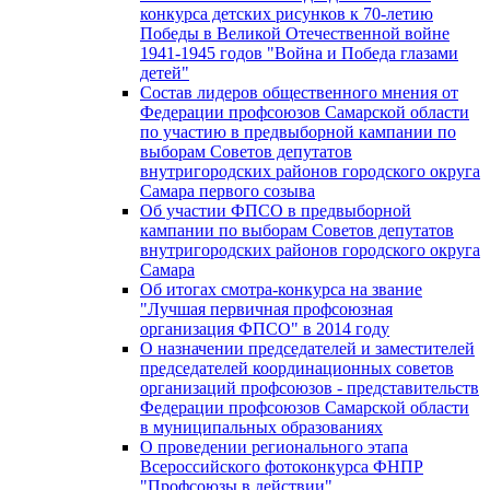
конкурса детских рисунков к 70-летию
Победы в Великой Отечественной войне
1941-1945 годов "Война и Победа глазами
детей"
Состав лидеров общественного мнения от
Федерации профсоюзов Самарской области
по участию в предвыборной кампании по
выборам Советов депутатов
внутригородских районов городского округа
Самара первого созыва
Об участии ФПСО в предвыборной
кампании по выборам Советов депутатов
внутригородских районов городского округа
Самара
Об итогах смотра-конкурса на звание
"Лучшая первичная профсоюзная
организация ФПСО" в 2014 году
О назначении председателей и заместителей
председателей координационных советов
организаций профсоюзов - представительств
Федерации профсоюзов Самарской области
в муниципальных образованиях
О проведении регионального этапа
Всероссийского фотоконкурса ФНПР
"Профсоюзы в действии"