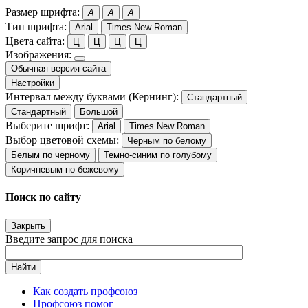
Размер шрифта:
A
A
A
Тип шрифта:
Arial
Times New Roman
Цвета сайта:
Ц
Ц
Ц
Ц
Изображения:
Обычная версия сайта
Настройки
Интервал между буквами (Кернинг):
Стандартный
Стандартный
Большой
Выберите шрифт:
Arial
Times New Roman
Выбор цветовой схемы:
Черным по белому
Белым по черному
Темно-синим по голубому
Коричневым по бежевому
Поиск по сайту
Закрыть
Введите запрос для поиска
Найти
Как создать профсоюз
Профсоюз помог