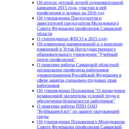
Об итогах детской летней оздоровительной
кампании 2015 года, участии в ней
профсоюзов и задачах на 2016 год
Об утверждении Председателя и
заместителей председателя Молодежного
Совета Федерации профсоюзов Самарской
области
О стипендиатах ФПСО в 2015 году
Об изменении наименований и о внесении
изменений в Устав Негосударственного
образовательного учреждения "Учебный
центр профсоюзов"
О практике работы Самарской областной
организации профсоюза работников
здравоохранения Российской Федерации в
сфере защиты социально-трудовых прав
работников
Об утверждении Положения "О проведении
независимой экспертизы условий труда и
обеспечения безопасности работников"
О практике работы ППО ОАО
"КуйбышевАзот" по защите окружающей
среды
Об утверждении Положения о Молодежном
Совете Федерации профсоюзов Самарской