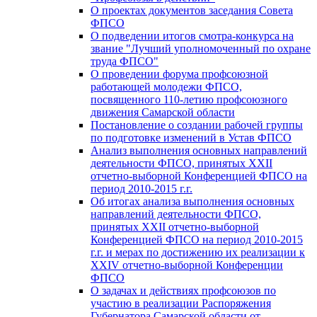
О проектах документов заседания Совета
ФПСО
О подведении итогов смотра-конкурса на
звание "Лучший уполномоченный по охране
труда ФПСО"
О проведении форума профсоюзной
работающей молодежи ФПСО,
посвященного 110-летию профсоюзного
движения Самарской области
Постановление о создании рабочей группы
по подготовке изменений в Устав ФПСО
Анализ выполнения основных направлений
деятельности ФПСО, принятых XXII
отчетно-выборной Конференцией ФПСО на
период 2010-2015 г.г.
Об итогах анализа выполнения основных
направлений деятельности ФПСО,
принятых XXII отчетно-выборной
Конференцией ФПСО на период 2010-2015
г.г. и мерах по достижению их реализации к
XXIV отчетно-выборной Конференции
ФПСО
О задачах и действиях профсоюзов по
участию в реализации Распоряжения
Губернатора Самарской области от