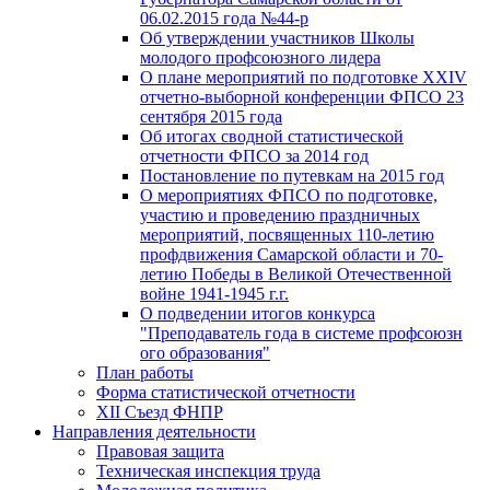
06.02.2015 года №44-р
Об утверждении участников Школы
молодого профсоюзного лидера
О плане мероприятий по подготовке XXIV
отчетно-выборной конференции ФПСО 23
сентября 2015 года
Об итогах сводной статистической
отчетности ФПСО за 2014 год
Постановление по путевкам на 2015 год
О мероприятиях ФПСО по подготовке,
участию и проведению праздничных
мероприятий, посвященных 110-летию
профдвижения Самарской области и 70-
летию Победы в Великой Отечественной
войне 1941-1945 г.г.
О подведении итогов конкурса
"Преподаватель года в системе профсоюзн
ого образования"
План работы
Форма статистической отчетности
XII Съезд ФНПР
Направления деятельности
Правовая защита
Техническая инспекция труда