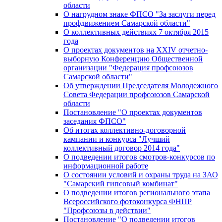
области
О нагрудном знаке ФПСО "За заслуги перед
профдвижением Самарской области"
О коллективных действиях 7 октября 2015
года
О проектах документов на XXIV отчетно-
выборную Конференцию Общественной
организации "Федерация профсоюзов
Самарской области"
Об утверждении Председателя Молодежного
Совета Федерации профсоюзов Самарской
области
Постановление "О проектах документов
заседания ФПСО"
Об итогах коллективно-договорной
кампании и конкурса "Лучший
коллективный договор 2014 года"
О подведении итогов смотров-конкурсов по
информационной работе
О состоянии условий и охраны труда на ЗАО
"Самарский гипсовый комбинат"
О подведении итогов регионального этапа
Всероссийского фотоконкурса ФНПР
"Профсоюзы в действии"
Постановление "О подведении итогов