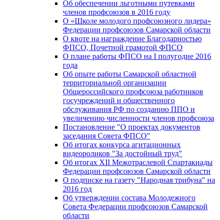
Об обеспечении льготными путевками
членов профсоюзов в 2016 году
О «Школе молодого профсоюзного лидера»
Федерации профсоюзов Самарской области
О квоте на награждение Благодарностью
ФПСО, Почетной грамотой ФПСО
О плане работы ФПСО на I полугодие 2016
года
Об опыте работы Самарской областной
территориальной организации
Общероссийского профсоюза работников
госучреждений и общественного
обслуживания РФ по созданию ППО и
увеличению численности членов профсоюза
Постановление "О проектах документов
заседания Совета ФПСО"
Об итогах конкурса агитационных
видеороликов "За достойный труд"
Об итогах XII Межотраслевой Спартакиады
Федерации профсоюзов Самарской области
О подписке на газету "Народная трибуна" на
2016 год
Об утверждении состава Молодежного
Совета Федерации профсоюзов Самарской
области