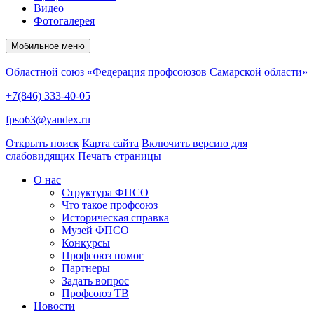
Видео
Фотогалерея
Мобильное меню
Областной союз «Федерация профсоюзов Самарской области»
+7(846) 333-40-05
fpso63@yandex.ru
Открыть поиск
Карта сайта
Включить версию для
слабовидящих
Печать страницы
О нас
Структура ФПСО
Что такое профсоюз
Историческая справка
Музей ФПСО
Конкурсы
Профсоюз помог
Партнеры
Задать вопрос
Профсоюз ТВ
Новости