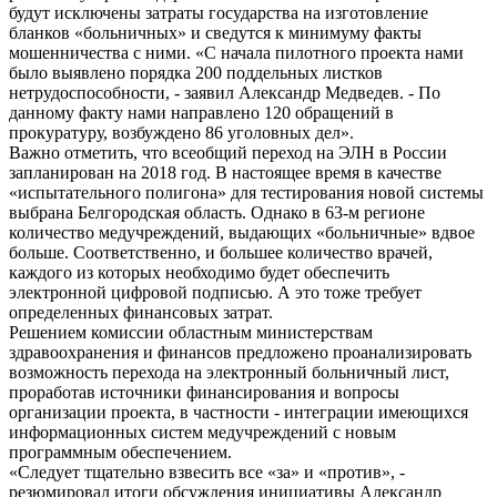
будут исключены затраты государства на изготовление
бланков «больничных» и сведутся к минимуму факты
мошенничества с ними. «С начала пилотного проекта нами
было выявлено порядка 200 поддельных листков
нетрудоспособности, - заявил Александр Медведев. - По
данному факту нами направлено 120 обращений в
прокуратуру, возбуждено 86 уголовных дел».
Важно отметить, что всеобщий переход на ЭЛН в России
запланирован на 2018 год. В настоящее время в качестве
«испытательного полигона» для тестирования новой системы
выбрана Белгородская область. Однако в 63-м регионе
количество медучреждений, выдающих «больничные» вдвое
больше. Соответственно, и большее количество врачей,
каждого из которых необходимо будет обеспечить
электронной цифровой подписью. А это тоже требует
определенных финансовых затрат.
Решением комиссии областным министерствам
здравоохранения и финансов предложено проанализировать
возможность перехода на электронный больничный лист,
проработав источники финансирования и вопросы
организации проекта, в частности - интеграции имеющихся
информационных систем медучреждений с новым
программным обеспечением.
«Следует тщательно взвесить все «за» и «против», -
резюмировал итоги обсуждения инициативы Александр