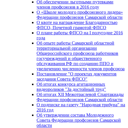
Об обеспечении льготными путевками
членов профсоюзов в 2016 году
О «Школе молодого профсоюзного лидера»
Федерации профсоюзов Самарской области
О квоте на награждение Благодарностью
ФПСО, Почетной грамотой ФПСО
О плане работы ФПСО на I полугодие 2016
года
Об опыте работы Самарской областной
территориальной организации
Общероссийского профсоюза работников
госучреждений и общественного
обслуживания РФ по созданию ППО и
увеличению численности членов профсоюза
Постановление "О проектах документов
заседания Совета ФПСО"
Об итогах конкурса агитационных
видеороликов "За достойный труд"
Об итогах XII Межотраслевой Спартакиады
Федерации профсоюзов Самарской области
О подписке на газету "Народная трибуна" на
2016 год
Об утверждении состава Молодежного
Совета Федерации профсоюзов Самарской
области