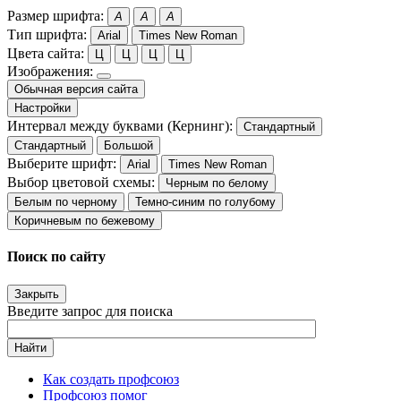
Размер шрифта:
A
A
A
Тип шрифта:
Arial
Times New Roman
Цвета сайта:
Ц
Ц
Ц
Ц
Изображения:
Обычная версия сайта
Настройки
Интервал между буквами (Кернинг):
Стандартный
Стандартный
Большой
Выберите шрифт:
Arial
Times New Roman
Выбор цветовой схемы:
Черным по белому
Белым по черному
Темно-синим по голубому
Коричневым по бежевому
Поиск по сайту
Закрыть
Введите запрос для поиска
Найти
Как создать профсоюз
Профсоюз помог