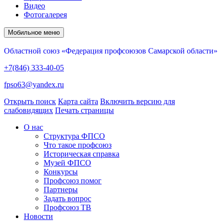
Видео
Фотогалерея
Мобильное меню
Областной союз «Федерация профсоюзов Самарской области»
+7(846) 333-40-05
fpso63@yandex.ru
Открыть поиск
Карта сайта
Включить версию для
слабовидящих
Печать страницы
О нас
Структура ФПСО
Что такое профсоюз
Историческая справка
Музей ФПСО
Конкурсы
Профсоюз помог
Партнеры
Задать вопрос
Профсоюз ТВ
Новости