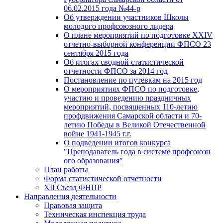
06.02.2015 года №44-р
Об утверждении участников Школы
молодого профсоюзного лидера
О плане мероприятий по подготовке XXIV
отчетно-выборной конференции ФПСО 23
сентября 2015 года
Об итогах сводной статистической
отчетности ФПСО за 2014 год
Постановление по путевкам на 2015 год
О мероприятиях ФПСО по подготовке,
участию и проведению праздничных
мероприятий, посвященных 110-летию
профдвижения Самарской области и 70-
летию Победы в Великой Отечественной
войне 1941-1945 г.г.
О подведении итогов конкурса
"Преподаватель года в системе профсоюзн
ого образования"
План работы
Форма статистической отчетности
XII Съезд ФНПР
Направления деятельности
Правовая защита
Техническая инспекция труда