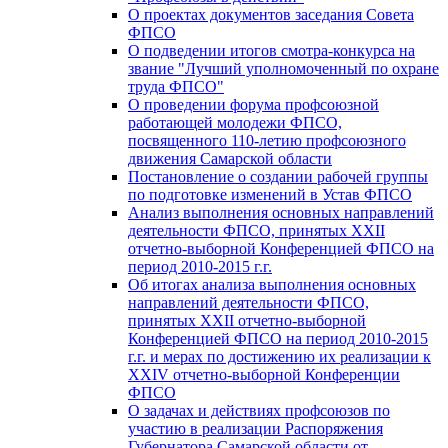
О проектах документов заседания Совета
ФПСО
О подведении итогов смотра-конкурса на
звание "Лучший уполномоченный по охране
труда ФПСО"
О проведении форума профсоюзной
работающей молодежи ФПСО,
посвященного 110-летию профсоюзного
движения Самарской области
Постановление о создании рабочей группы
по подготовке изменений в Устав ФПСО
Анализ выполнения основных направлений
деятельности ФПСО, принятых XXII
отчетно-выборной Конференцией ФПСО на
период 2010-2015 г.г.
Об итогах анализа выполнения основных
направлений деятельности ФПСО,
принятых XXII отчетно-выборной
Конференцией ФПСО на период 2010-2015
г.г. и мерах по достижению их реализации к
XXIV отчетно-выборной Конференции
ФПСО
О задачах и действиях профсоюзов по
участию в реализации Распоряжения
Губернатора Самарской области от