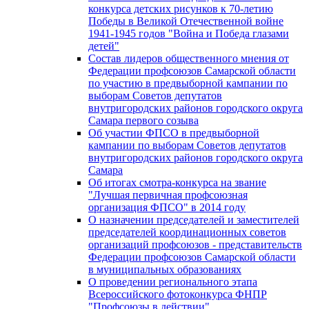
конкурса детских рисунков к 70-летию
Победы в Великой Отечественной войне
1941-1945 годов "Война и Победа глазами
детей"
Состав лидеров общественного мнения от
Федерации профсоюзов Самарской области
по участию в предвыборной кампании по
выборам Советов депутатов
внутригородских районов городского округа
Самара первого созыва
Об участии ФПСО в предвыборной
кампании по выборам Советов депутатов
внутригородских районов городского округа
Самара
Об итогах смотра-конкурса на звание
"Лучшая первичная профсоюзная
организация ФПСО" в 2014 году
О назначении председателей и заместителей
председателей координационных советов
организаций профсоюзов - представительств
Федерации профсоюзов Самарской области
в муниципальных образованиях
О проведении регионального этапа
Всероссийского фотоконкурса ФНПР
"Профсоюзы в действии"