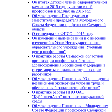
Об итогах детской летней оздоровительной
кампании 2015 года, участии в ней
профсоюзов и задачах на 2016 год
Об утверждении Председателя и
заместителей председателя Молодежного
Совета Федерации профсоюзов Самарской
области
О стипендиатах ФПСО в 2015 году
Об изменении наименований и о внесении
изменений в Устав Негосударственного
образовательного учреждения "Учебный
центр профсоюзов"
О практике работы Самарской областной
организации профсоюза работников
здравоохранения Российской Федерации в
сфере защиты социально-трудовых прав
работников
Об утверждении Положения "О проведении
независимой экспертизы условий труда и
обеспечения безопасности работников"
О практике работы ППО ОАО
"КуйбышевАзот" по защите окружающей
среды
Об утверждении Положения о Молодежном
Совете Федерации профсоюзов Самарской