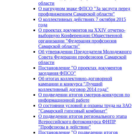
области
О нагрудном знаке ФПСО "За заслуги перед
профдвижением Самарской области"
О коллективных действиях 7 октября 2015
года
О проектах документов на XXIV отчетно-
выборную Конференцию Общественной
организации "Федерация профсоюзов
Самарской области"
Об утверждении Председателя Молодежного
Совета Федерации профсоюзов Самарской
области
Постановление "О проектах документов
заседания ФПСО"
Об итогах коллективно-договорной
кампании и конкурса "Лучший
коллективный договор 2014 года"
О подведении итогов смотров-конкурсов по
информационной работе
О состоянии условий и охраны труда на ЗАО
"Самарский гипсовый комбинат"
О подведении итогов регионального этапа
Всероссийского фотоконкурса ФНПР
"Профсоюзы в действии"
Постановление "О подведении итогов