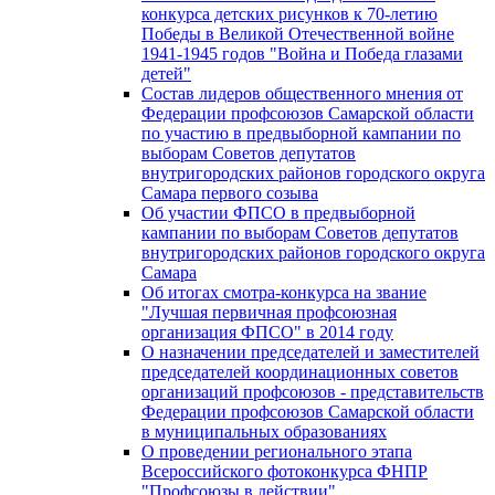
конкурса детских рисунков к 70-летию
Победы в Великой Отечественной войне
1941-1945 годов "Война и Победа глазами
детей"
Состав лидеров общественного мнения от
Федерации профсоюзов Самарской области
по участию в предвыборной кампании по
выборам Советов депутатов
внутригородских районов городского округа
Самара первого созыва
Об участии ФПСО в предвыборной
кампании по выборам Советов депутатов
внутригородских районов городского округа
Самара
Об итогах смотра-конкурса на звание
"Лучшая первичная профсоюзная
организация ФПСО" в 2014 году
О назначении председателей и заместителей
председателей координационных советов
организаций профсоюзов - представительств
Федерации профсоюзов Самарской области
в муниципальных образованиях
О проведении регионального этапа
Всероссийского фотоконкурса ФНПР
"Профсоюзы в действии"