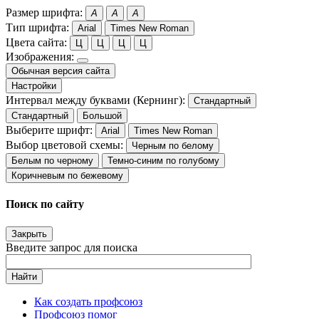
Размер шрифта:
A
A
A
Тип шрифта:
Arial
Times New Roman
Цвета сайта:
Ц
Ц
Ц
Ц
Изображения:
Обычная версия сайта
Настройки
Интервал между буквами (Кернинг):
Стандартный
Стандартный
Большой
Выберите шрифт:
Arial
Times New Roman
Выбор цветовой схемы:
Черным по белому
Белым по черному
Темно-синим по голубому
Коричневым по бежевому
Поиск по сайту
Закрыть
Введите запрос для поиска
Найти
Как создать профсоюз
Профсоюз помог