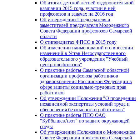
Об итогах детской летней оздоровительной
кампании 2015 года, участии в ней
профсоюзов и задачах на 2016 год
Об утверждении Председателя и
заместителей председателя Молодежного
Совета Федерации профсоюзов Самарской
области
О стипендиатах ФПСО в 2015 году
Об изменении наименований и о внесении
изменений в Устав Негосударственного
образовательного учреждения "Учебный
центр профсоюзов"
О практике работы Самарской областной
организации профсоюза работников
здравоохранения Российской Федерации в
сфере защиты социально-трудовых прав
работников
Об утверждении Положения "О проведении
независимой экспертизы условий труда и
обеспечения безопасности работников"
О практике работы ППО ОАО
"КуйбышевАзот" по защите окружающей
среды
Об утверждении Положения о Молодежном
Совете Федерации профсоюзов Самарской