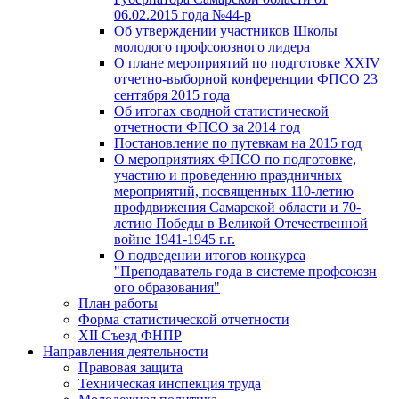
06.02.2015 года №44-р
Об утверждении участников Школы
молодого профсоюзного лидера
О плане мероприятий по подготовке XXIV
отчетно-выборной конференции ФПСО 23
сентября 2015 года
Об итогах сводной статистической
отчетности ФПСО за 2014 год
Постановление по путевкам на 2015 год
О мероприятиях ФПСО по подготовке,
участию и проведению праздничных
мероприятий, посвященных 110-летию
профдвижения Самарской области и 70-
летию Победы в Великой Отечественной
войне 1941-1945 г.г.
О подведении итогов конкурса
"Преподаватель года в системе профсоюзн
ого образования"
План работы
Форма статистической отчетности
XII Съезд ФНПР
Направления деятельности
Правовая защита
Техническая инспекция труда