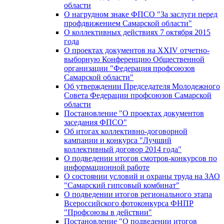
области
О нагрудном знаке ФПСО "За заслуги перед
профдвижением Самарской области"
О коллективных действиях 7 октября 2015
года
О проектах документов на XXIV отчетно-
выборную Конференцию Общественной
организации "Федерация профсоюзов
Самарской области"
Об утверждении Председателя Молодежного
Совета Федерации профсоюзов Самарской
области
Постановление "О проектах документов
заседания ФПСО"
Об итогах коллективно-договорной
кампании и конкурса "Лучший
коллективный договор 2014 года"
О подведении итогов смотров-конкурсов по
информационной работе
О состоянии условий и охраны труда на ЗАО
"Самарский гипсовый комбинат"
О подведении итогов регионального этапа
Всероссийского фотоконкурса ФНПР
"Профсоюзы в действии"
Постановление "О подведении итогов