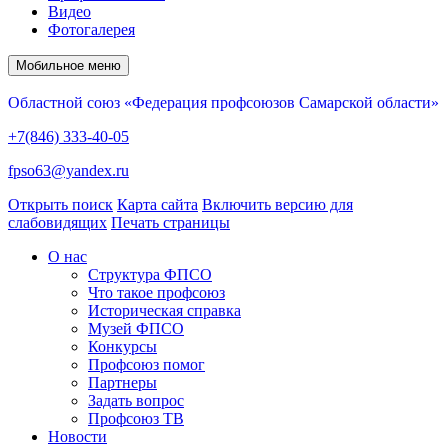
Видео
Фотогалерея
Мобильное меню
Областной союз «Федерация профсоюзов Самарской области»
+7(846) 333-40-05
fpso63@yandex.ru
Открыть поиск
Карта сайта
Включить версию для
слабовидящих
Печать страницы
О нас
Структура ФПСО
Что такое профсоюз
Историческая справка
Музей ФПСО
Конкурсы
Профсоюз помог
Партнеры
Задать вопрос
Профсоюз ТВ
Новости