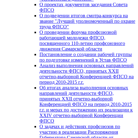
О проектах документов заседания Совета
ФПСО
О подведении итогов смотра-конкурса на
звание "Лучший уполномоченный по охране
труда ФПСО"
О проведении форума профсоюзной
работающей молодежи ФПСО,
посвященного 110-летию профсоюзного
движения Самарской области
Постановление о создании рабочей группы
по подготовке изменений в Устав ФПСО
Анализ выполнения основных направлений
деятельности ФПСО, принятых XXII
отчетно-выборной Конференцией ФПСО на
период 2010-2015 г.г.
Об итогах анализа выполнения основных
направлений деятельности ФПСО,
принятых XXII отчетно-выборной
Конференцией ФПСО на период 2010-2015
г.г. и мерах по достижению их реализации к
XXIV отчетно-выборной Конференции
ФПСО
О задачах и действиях профсоюзов по
участию в реализации Распоряжения
Губернатора Самарской области от