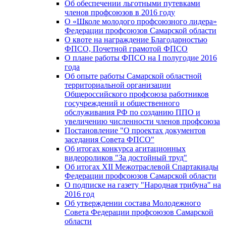
Об обеспечении льготными путевками
членов профсоюзов в 2016 году
О «Школе молодого профсоюзного лидера»
Федерации профсоюзов Самарской области
О квоте на награждение Благодарностью
ФПСО, Почетной грамотой ФПСО
О плане работы ФПСО на I полугодие 2016
года
Об опыте работы Самарской областной
территориальной организации
Общероссийского профсоюза работников
госучреждений и общественного
обслуживания РФ по созданию ППО и
увеличению численности членов профсоюза
Постановление "О проектах документов
заседания Совета ФПСО"
Об итогах конкурса агитационных
видеороликов "За достойный труд"
Об итогах XII Межотраслевой Спартакиады
Федерации профсоюзов Самарской области
О подписке на газету "Народная трибуна" на
2016 год
Об утверждении состава Молодежного
Совета Федерации профсоюзов Самарской
области