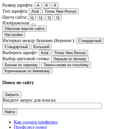
Размер шрифта:
A
A
A
Тип шрифта:
Arial
Times New Roman
Цвета сайта:
Ц
Ц
Ц
Ц
Изображения:
Обычная версия сайта
Настройки
Интервал между буквами (Кернинг):
Стандартный
Стандартный
Большой
Выберите шрифт:
Arial
Times New Roman
Выбор цветовой схемы:
Черным по белому
Белым по черному
Темно-синим по голубому
Коричневым по бежевому
Поиск по сайту
Закрыть
Введите запрос для поиска
Найти
Как создать профсоюз
Профсоюз помог