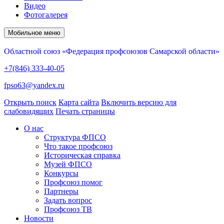
Видео
Фотогалерея
Мобильное меню
Областной союз «Федерация профсоюзов Самарской области»
+7(846) 333-40-05
fpso63@yandex.ru
Открыть поиск
Карта сайта
Включить версию для
слабовидящих
Печать страницы
О нас
Структура ФПСО
Что такое профсоюз
Историческая справка
Музей ФПСО
Конкурсы
Профсоюз помог
Партнеры
Задать вопрос
Профсоюз ТВ
Новости