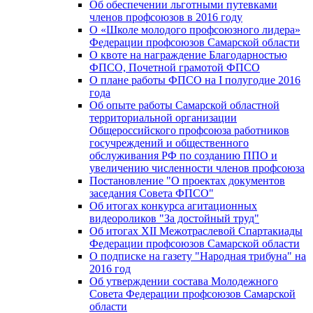
Об обеспечении льготными путевками
членов профсоюзов в 2016 году
О «Школе молодого профсоюзного лидера»
Федерации профсоюзов Самарской области
О квоте на награждение Благодарностью
ФПСО, Почетной грамотой ФПСО
О плане работы ФПСО на I полугодие 2016
года
Об опыте работы Самарской областной
территориальной организации
Общероссийского профсоюза работников
госучреждений и общественного
обслуживания РФ по созданию ППО и
увеличению численности членов профсоюза
Постановление "О проектах документов
заседания Совета ФПСО"
Об итогах конкурса агитационных
видеороликов "За достойный труд"
Об итогах XII Межотраслевой Спартакиады
Федерации профсоюзов Самарской области
О подписке на газету "Народная трибуна" на
2016 год
Об утверждении состава Молодежного
Совета Федерации профсоюзов Самарской
области