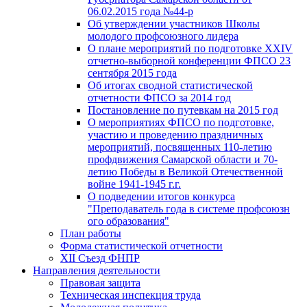
06.02.2015 года №44-р
Об утверждении участников Школы
молодого профсоюзного лидера
О плане мероприятий по подготовке XXIV
отчетно-выборной конференции ФПСО 23
сентября 2015 года
Об итогах сводной статистической
отчетности ФПСО за 2014 год
Постановление по путевкам на 2015 год
О мероприятиях ФПСО по подготовке,
участию и проведению праздничных
мероприятий, посвященных 110-летию
профдвижения Самарской области и 70-
летию Победы в Великой Отечественной
войне 1941-1945 г.г.
О подведении итогов конкурса
"Преподаватель года в системе профсоюзн
ого образования"
План работы
Форма статистической отчетности
XII Съезд ФНПР
Направления деятельности
Правовая защита
Техническая инспекция труда