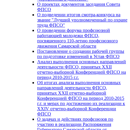
О проектах документов заседания Совета
ФПСО
О подведении итогов смотра-конкурса на
звание "Лучший уполномоченный по охране
труда ФПСО"
О проведении форума профсоюзной
работающей молодежи ФПСО,
посвященного 110-летию профсоюзного
движения Самарской области
Постановление о создании рабочей группы
по подготовке изменений в Устав ФПСО
Анализ выполнения основных направлений
деятельности ФПСО, принятых XXII
отчетно-выборной Конференцией ФПСО на
период 2010-2015 г.г.
Об итогах анализа выполнения основных
направлений деятельности ФПСО,
принятых XXII отчетно-выборной
Конференцией ФПСО на период 2010-2015
г.г. и мерах по достижению их реализации к
XXIV отчетно-выборной Конференции
ФПСО
О задачах и действиях профсоюзов по
участию в реализации Распоряжения
Губернатора Самарской области от