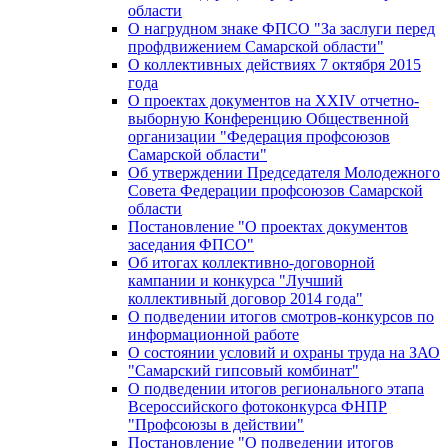
области
О нагрудном знаке ФПСО "За заслуги перед
профдвижением Самарской области"
О коллективных действиях 7 октября 2015
года
О проектах документов на XXIV отчетно-
выборную Конференцию Общественной
организации "Федерация профсоюзов
Самарской области"
Об утверждении Председателя Молодежного
Совета Федерации профсоюзов Самарской
области
Постановление "О проектах документов
заседания ФПСО"
Об итогах коллективно-договорной
кампании и конкурса "Лучший
коллективный договор 2014 года"
О подведении итогов смотров-конкурсов по
информационной работе
О состоянии условий и охраны труда на ЗАО
"Самарский гипсовый комбинат"
О подведении итогов регионального этапа
Всероссийского фотоконкурса ФНПР
"Профсоюзы в действии"
Постановление "О подведении итогов