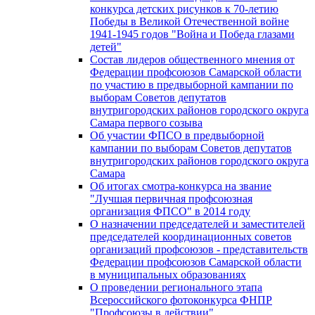
конкурса детских рисунков к 70-летию
Победы в Великой Отечественной войне
1941-1945 годов "Война и Победа глазами
детей"
Состав лидеров общественного мнения от
Федерации профсоюзов Самарской области
по участию в предвыборной кампании по
выборам Советов депутатов
внутригородских районов городского округа
Самара первого созыва
Об участии ФПСО в предвыборной
кампании по выборам Советов депутатов
внутригородских районов городского округа
Самара
Об итогах смотра-конкурса на звание
"Лучшая первичная профсоюзная
организация ФПСО" в 2014 году
О назначении председателей и заместителей
председателей координационных советов
организаций профсоюзов - представительств
Федерации профсоюзов Самарской области
в муниципальных образованиях
О проведении регионального этапа
Всероссийского фотоконкурса ФНПР
"Профсоюзы в действии"