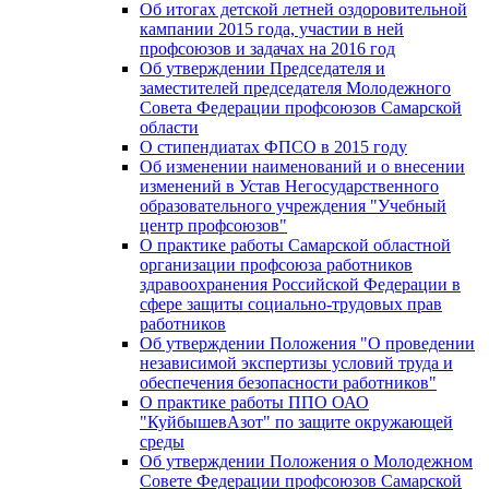
Об итогах детской летней оздоровительной
кампании 2015 года, участии в ней
профсоюзов и задачах на 2016 год
Об утверждении Председателя и
заместителей председателя Молодежного
Совета Федерации профсоюзов Самарской
области
О стипендиатах ФПСО в 2015 году
Об изменении наименований и о внесении
изменений в Устав Негосударственного
образовательного учреждения "Учебный
центр профсоюзов"
О практике работы Самарской областной
организации профсоюза работников
здравоохранения Российской Федерации в
сфере защиты социально-трудовых прав
работников
Об утверждении Положения "О проведении
независимой экспертизы условий труда и
обеспечения безопасности работников"
О практике работы ППО ОАО
"КуйбышевАзот" по защите окружающей
среды
Об утверждении Положения о Молодежном
Совете Федерации профсоюзов Самарской