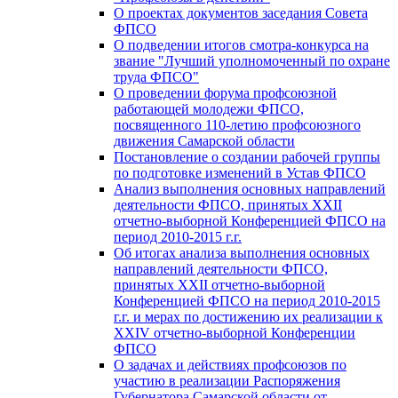
О проектах документов заседания Совета
ФПСО
О подведении итогов смотра-конкурса на
звание "Лучший уполномоченный по охране
труда ФПСО"
О проведении форума профсоюзной
работающей молодежи ФПСО,
посвященного 110-летию профсоюзного
движения Самарской области
Постановление о создании рабочей группы
по подготовке изменений в Устав ФПСО
Анализ выполнения основных направлений
деятельности ФПСО, принятых XXII
отчетно-выборной Конференцией ФПСО на
период 2010-2015 г.г.
Об итогах анализа выполнения основных
направлений деятельности ФПСО,
принятых XXII отчетно-выборной
Конференцией ФПСО на период 2010-2015
г.г. и мерах по достижению их реализации к
XXIV отчетно-выборной Конференции
ФПСО
О задачах и действиях профсоюзов по
участию в реализации Распоряжения
Губернатора Самарской области от