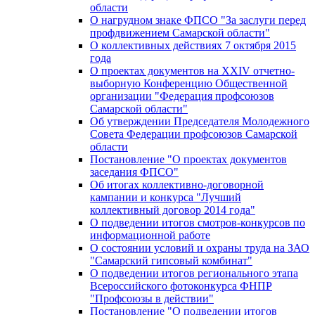
области
О нагрудном знаке ФПСО "За заслуги перед
профдвижением Самарской области"
О коллективных действиях 7 октября 2015
года
О проектах документов на XXIV отчетно-
выборную Конференцию Общественной
организации "Федерация профсоюзов
Самарской области"
Об утверждении Председателя Молодежного
Совета Федерации профсоюзов Самарской
области
Постановление "О проектах документов
заседания ФПСО"
Об итогах коллективно-договорной
кампании и конкурса "Лучший
коллективный договор 2014 года"
О подведении итогов смотров-конкурсов по
информационной работе
О состоянии условий и охраны труда на ЗАО
"Самарский гипсовый комбинат"
О подведении итогов регионального этапа
Всероссийского фотоконкурса ФНПР
"Профсоюзы в действии"
Постановление "О подведении итогов