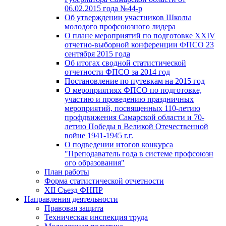
06.02.2015 года №44-р
Об утверждении участников Школы
молодого профсоюзного лидера
О плане мероприятий по подготовке XXIV
отчетно-выборной конференции ФПСО 23
сентября 2015 года
Об итогах сводной статистической
отчетности ФПСО за 2014 год
Постановление по путевкам на 2015 год
О мероприятиях ФПСО по подготовке,
участию и проведению праздничных
мероприятий, посвященных 110-летию
профдвижения Самарской области и 70-
летию Победы в Великой Отечественной
войне 1941-1945 г.г.
О подведении итогов конкурса
"Преподаватель года в системе профсоюзн
ого образования"
План работы
Форма статистической отчетности
XII Съезд ФНПР
Направления деятельности
Правовая защита
Техническая инспекция труда