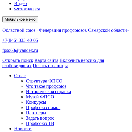
Видео
Фотогалерея
Мобильное меню
Областной союз «Федерация профсоюзов Самарской области»
+7(846) 333-40-05
fpso63@yandex.ru
Открыть поиск
Карта сайта
Включить версию для
слабовидящих
Печать страницы
О нас
Структура ФПСО
Что такое профсоюз
Историческая справка
Музей ФПСО
Конкурсы
Профсоюз помог
Партнеры
Задать вопрос
Профсоюз ТВ
Новости