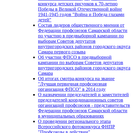
конкурса детских рисунков к 70-летию
Победы в Великой Отечественной войне
1941-1945 годов "Война и Победа глазами
детей"
Состав лидеров общественного мнения от
Федерации профсоюзов Самарской области
по участию в предвыборной кампании по
выборам Советов депутатов
внутригородских районов городского округа
Самара первого созыва
Об участии ФПСО в предвыборной
кампании по выборам Советов депутатов
внутригородских районов городского округа
Самара
Об итогах смотра-конкурса на звание
"Лучшая первичная профсоюзная
организация ФПСО" в 2014 году
О назначении председателей и заместителей
председателей координационных советов
организаций профсоюзов - представительств
Федерации профсоюзов Самарской области
в муниципальных образованиях
О проведении регионального этапа
Всероссийского фотоконкурса ФНПР
"Профсоюзы в действии"