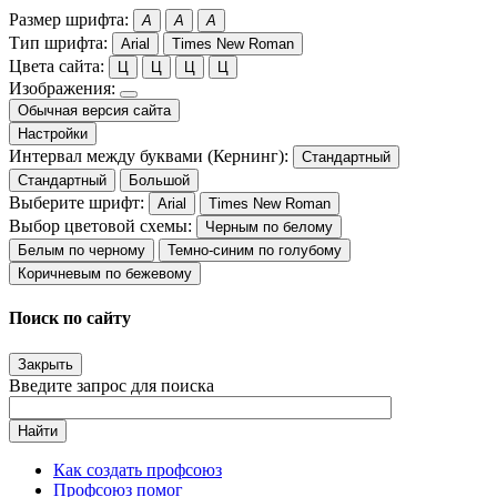
Размер шрифта:
A
A
A
Тип шрифта:
Arial
Times New Roman
Цвета сайта:
Ц
Ц
Ц
Ц
Изображения:
Обычная версия сайта
Настройки
Интервал между буквами (Кернинг):
Стандартный
Стандартный
Большой
Выберите шрифт:
Arial
Times New Roman
Выбор цветовой схемы:
Черным по белому
Белым по черному
Темно-синим по голубому
Коричневым по бежевому
Поиск по сайту
Закрыть
Введите запрос для поиска
Найти
Как создать профсоюз
Профсоюз помог