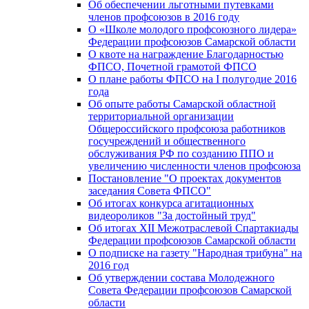
Об обеспечении льготными путевками
членов профсоюзов в 2016 году
О «Школе молодого профсоюзного лидера»
Федерации профсоюзов Самарской области
О квоте на награждение Благодарностью
ФПСО, Почетной грамотой ФПСО
О плане работы ФПСО на I полугодие 2016
года
Об опыте работы Самарской областной
территориальной организации
Общероссийского профсоюза работников
госучреждений и общественного
обслуживания РФ по созданию ППО и
увеличению численности членов профсоюза
Постановление "О проектах документов
заседания Совета ФПСО"
Об итогах конкурса агитационных
видеороликов "За достойный труд"
Об итогах XII Межотраслевой Спартакиады
Федерации профсоюзов Самарской области
О подписке на газету "Народная трибуна" на
2016 год
Об утверждении состава Молодежного
Совета Федерации профсоюзов Самарской
области