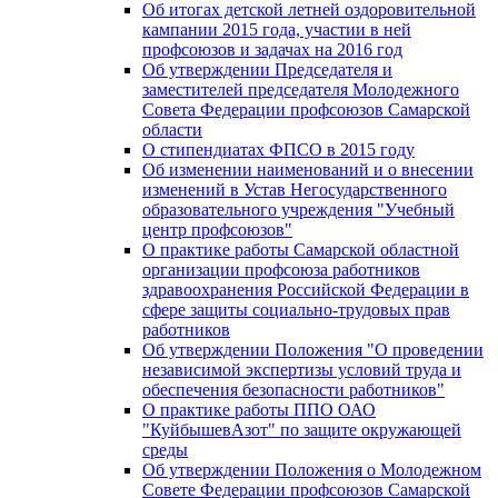
Об итогах детской летней оздоровительной
кампании 2015 года, участии в ней
профсоюзов и задачах на 2016 год
Об утверждении Председателя и
заместителей председателя Молодежного
Совета Федерации профсоюзов Самарской
области
О стипендиатах ФПСО в 2015 году
Об изменении наименований и о внесении
изменений в Устав Негосударственного
образовательного учреждения "Учебный
центр профсоюзов"
О практике работы Самарской областной
организации профсоюза работников
здравоохранения Российской Федерации в
сфере защиты социально-трудовых прав
работников
Об утверждении Положения "О проведении
независимой экспертизы условий труда и
обеспечения безопасности работников"
О практике работы ППО ОАО
"КуйбышевАзот" по защите окружающей
среды
Об утверждении Положения о Молодежном
Совете Федерации профсоюзов Самарской