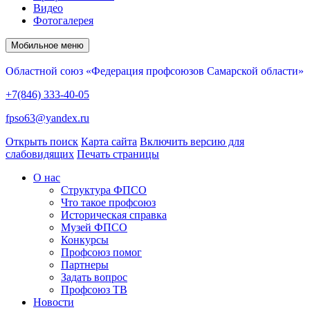
Видео
Фотогалерея
Мобильное меню
Областной союз «Федерация профсоюзов Самарской области»
+7(846) 333-40-05
fpso63@yandex.ru
Открыть поиск
Карта сайта
Включить версию для
слабовидящих
Печать страницы
О нас
Структура ФПСО
Что такое профсоюз
Историческая справка
Музей ФПСО
Конкурсы
Профсоюз помог
Партнеры
Задать вопрос
Профсоюз ТВ
Новости