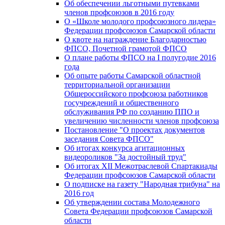
Об обеспечении льготными путевками
членов профсоюзов в 2016 году
О «Школе молодого профсоюзного лидера»
Федерации профсоюзов Самарской области
О квоте на награждение Благодарностью
ФПСО, Почетной грамотой ФПСО
О плане работы ФПСО на I полугодие 2016
года
Об опыте работы Самарской областной
территориальной организации
Общероссийского профсоюза работников
госучреждений и общественного
обслуживания РФ по созданию ППО и
увеличению численности членов профсоюза
Постановление "О проектах документов
заседания Совета ФПСО"
Об итогах конкурса агитационных
видеороликов "За достойный труд"
Об итогах XII Межотраслевой Спартакиады
Федерации профсоюзов Самарской области
О подписке на газету "Народная трибуна" на
2016 год
Об утверждении состава Молодежного
Совета Федерации профсоюзов Самарской
области