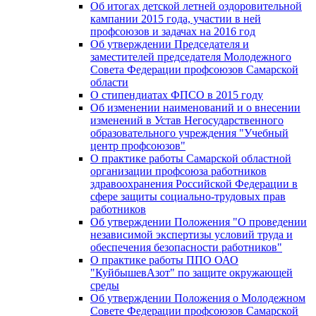
Об итогах детской летней оздоровительной
кампании 2015 года, участии в ней
профсоюзов и задачах на 2016 год
Об утверждении Председателя и
заместителей председателя Молодежного
Совета Федерации профсоюзов Самарской
области
О стипендиатах ФПСО в 2015 году
Об изменении наименований и о внесении
изменений в Устав Негосударственного
образовательного учреждения "Учебный
центр профсоюзов"
О практике работы Самарской областной
организации профсоюза работников
здравоохранения Российской Федерации в
сфере защиты социально-трудовых прав
работников
Об утверждении Положения "О проведении
независимой экспертизы условий труда и
обеспечения безопасности работников"
О практике работы ППО ОАО
"КуйбышевАзот" по защите окружающей
среды
Об утверждении Положения о Молодежном
Совете Федерации профсоюзов Самарской