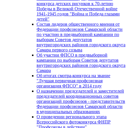
конкурса детских рисунков к 70-летию
Победы в Великой Отечественной войне
1941-1945 годов "Война и Победа глазами
детей"
Состав лидеров общественного мнения от
Федерации профсоюзов Самарской области
по участию в предвыборной кампании по
выборам Советов депутатов
внутригородских районов городского округа
Самара первого созыва
Об участии ФПСО в предвыборной
кампании по выборам Советов депутатов
внутригородских районов городского округа
Самара
Об итогах смотра-конкурса на звание
"Лучшая первичная профсоюзная
организация ФПСО" в 2014 году
О назначении председателей и заместителей
председателей координационных советов
организаций профсоюзов - представительств
Федерации профсоюзов Самарской области
в муниципальных образованиях
О проведении регионального этапа
Всероссийского фотоконкурса ФНПР
"Профсоюзы в действии"