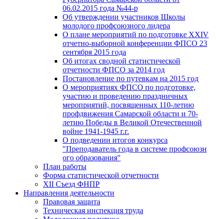
06.02.2015 года №44-р
Об утверждении участников Школы
молодого профсоюзного лидера
О плане мероприятий по подготовке XXIV
отчетно-выборной конференции ФПСО 23
сентября 2015 года
Об итогах сводной статистической
отчетности ФПСО за 2014 год
Постановление по путевкам на 2015 год
О мероприятиях ФПСО по подготовке,
участию и проведению праздничных
мероприятий, посвященных 110-летию
профдвижения Самарской области и 70-
летию Победы в Великой Отечественной
войне 1941-1945 г.г.
О подведении итогов конкурса
"Преподаватель года в системе профсоюзн
ого образования"
План работы
Форма статистической отчетности
XII Съезд ФНПР
Направления деятельности
Правовая защита
Техническая инспекция труда