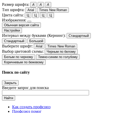
Размер шрифта:
A
A
A
Тип шрифта:
Arial
Times New Roman
Цвета сайта:
Ц
Ц
Ц
Ц
Изображения:
Обычная версия сайта
Настройки
Интервал между буквами (Кернинг):
Стандартный
Стандартный
Большой
Выберите шрифт:
Arial
Times New Roman
Выбор цветовой схемы:
Черным по белому
Белым по черному
Темно-синим по голубому
Коричневым по бежевому
Поиск по сайту
Закрыть
Введите запрос для поиска
Найти
Как создать профсоюз
Профсоюз помог