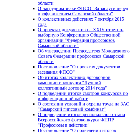
области
О нагрудном знаке ФПСО "За заслуги перед
профдвижением Самарской области"
О коллективных действиях 7 октября 2015
года
О проектах документов на XXIV отчетно-
выборную Конференцию Общественной
организации "Федерация профсоюзов
Самарской области"
Об утверждении Председателя Молодежного
Совета Федерации профсоюзов Самарской
области
Постановление "О проектах документов
заседания ФПСО"
Об итогах коллективно-договорной
кампании и конкурса "Лучший
коллективный договор 2014 года"
О подведении итогов смотров-конкурсов по
информационной работе
О состоянии условий и охраны труда на ЗАО
"Самарский гипсовый комбинат"
О подведении итогов регионального этапа
Всероссийского фотоконкурса ФНПР
"Профсоюзы в действии"
Постановление "О подведении итогов