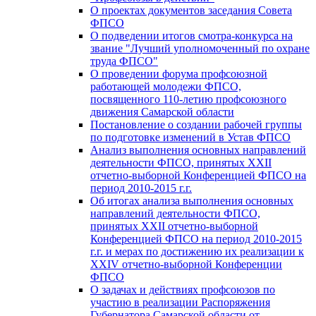
О проектах документов заседания Совета
ФПСО
О подведении итогов смотра-конкурса на
звание "Лучший уполномоченный по охране
труда ФПСО"
О проведении форума профсоюзной
работающей молодежи ФПСО,
посвященного 110-летию профсоюзного
движения Самарской области
Постановление о создании рабочей группы
по подготовке изменений в Устав ФПСО
Анализ выполнения основных направлений
деятельности ФПСО, принятых XXII
отчетно-выборной Конференцией ФПСО на
период 2010-2015 г.г.
Об итогах анализа выполнения основных
направлений деятельности ФПСО,
принятых XXII отчетно-выборной
Конференцией ФПСО на период 2010-2015
г.г. и мерах по достижению их реализации к
XXIV отчетно-выборной Конференции
ФПСО
О задачах и действиях профсоюзов по
участию в реализации Распоряжения
Губернатора Самарской области от