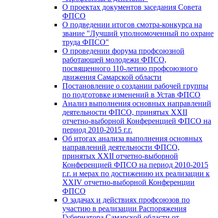
О проектах документов заседания Совета
ФПСО
О подведении итогов смотра-конкурса на
звание "Лучший уполномоченный по охране
труда ФПСО"
О проведении форума профсоюзной
работающей молодежи ФПСО,
посвященного 110-летию профсоюзного
движения Самарской области
Постановление о создании рабочей группы
по подготовке изменений в Устав ФПСО
Анализ выполнения основных направлений
деятельности ФПСО, принятых XXII
отчетно-выборной Конференцией ФПСО на
период 2010-2015 г.г.
Об итогах анализа выполнения основных
направлений деятельности ФПСО,
принятых XXII отчетно-выборной
Конференцией ФПСО на период 2010-2015
г.г. и мерах по достижению их реализации к
XXIV отчетно-выборной Конференции
ФПСО
О задачах и действиях профсоюзов по
участию в реализации Распоряжения
Губернатора Самарской области от