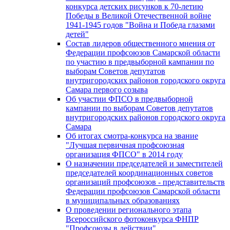
конкурса детских рисунков к 70-летию
Победы в Великой Отечественной войне
1941-1945 годов "Война и Победа глазами
детей"
Состав лидеров общественного мнения от
Федерации профсоюзов Самарской области
по участию в предвыборной кампании по
выборам Советов депутатов
внутригородских районов городского округа
Самара первого созыва
Об участии ФПСО в предвыборной
кампании по выборам Советов депутатов
внутригородских районов городского округа
Самара
Об итогах смотра-конкурса на звание
"Лучшая первичная профсоюзная
организация ФПСО" в 2014 году
О назначении председателей и заместителей
председателей координационных советов
организаций профсоюзов - представительств
Федерации профсоюзов Самарской области
в муниципальных образованиях
О проведении регионального этапа
Всероссийского фотоконкурса ФНПР
"Профсоюзы в действии"