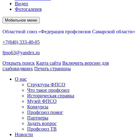
Видео
Фотогалерея
Мобильное меню
Областной союз «Федерация профсоюзов Самарской области»
+7(846) 333-40-05
fpso63@yandex.ru
Открыть поиск
Карта сайта
Включить версию для
слабовидящих
Печать страницы
О нас
Структура ФПСО
Что такое профсоюз
Историческая справка
Музей ФПСО
Конкурсы
Профсоюз помог
Партнеры
Задать вопрос
Профсоюз ТВ
Новости