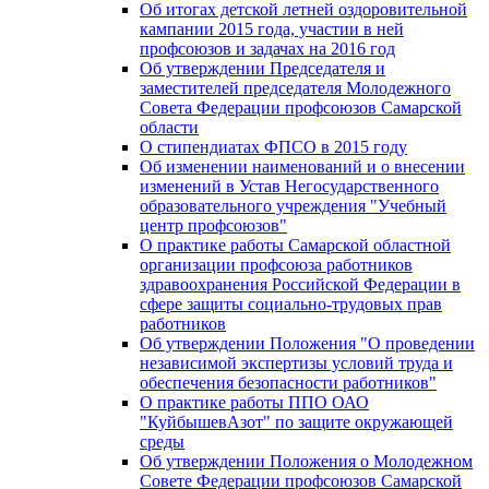
Об итогах детской летней оздоровительной
кампании 2015 года, участии в ней
профсоюзов и задачах на 2016 год
Об утверждении Председателя и
заместителей председателя Молодежного
Совета Федерации профсоюзов Самарской
области
О стипендиатах ФПСО в 2015 году
Об изменении наименований и о внесении
изменений в Устав Негосударственного
образовательного учреждения "Учебный
центр профсоюзов"
О практике работы Самарской областной
организации профсоюза работников
здравоохранения Российской Федерации в
сфере защиты социально-трудовых прав
работников
Об утверждении Положения "О проведении
независимой экспертизы условий труда и
обеспечения безопасности работников"
О практике работы ППО ОАО
"КуйбышевАзот" по защите окружающей
среды
Об утверждении Положения о Молодежном
Совете Федерации профсоюзов Самарской