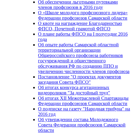
Об обеспечении льготными путевками
членов профсоюзов в 2016 году
О «Школе молодого профсоюзного лидера»
Федерации профсоюзов Самарской области
О квоте на награждение Благодарностью
ФПСО, Почетной грамотой ФПСО
О плане работы ФПСО на I полугодие 2016
года
Об опыте работы Самарской областной
территориальной организации
Общероссийского профсоюза работников
госучреждений и общественного
обслуживания РФ по созданию ППО и
увеличению численности членов профсоюза
Постановление "О проектах документов
заседания Совета ФПСО"
Об итогах конкурса агитационных
видеороликов "За достойный труд"
Об итогах XII Межотраслевой Спартакиады
Федерации профсоюзов Самарской области
О подписке на газету "Народная трибуна" на
2016 год
Об утверждении состава Молодежного
Совета Федерации профсоюзов Самарской
области