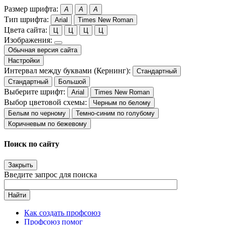
Размер шрифта:
A
A
A
Тип шрифта:
Arial
Times New Roman
Цвета сайта:
Ц
Ц
Ц
Ц
Изображения:
Обычная версия сайта
Настройки
Интервал между буквами (Кернинг):
Стандартный
Стандартный
Большой
Выберите шрифт:
Arial
Times New Roman
Выбор цветовой схемы:
Черным по белому
Белым по черному
Темно-синим по голубому
Коричневым по бежевому
Поиск по сайту
Закрыть
Введите запрос для поиска
Найти
Как создать профсоюз
Профсоюз помог