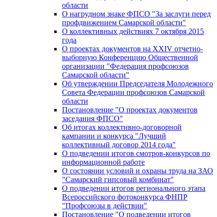
области
О нагрудном знаке ФПСО "За заслуги перед
профдвижением Самарской области"
О коллективных действиях 7 октября 2015
года
О проектах документов на XXIV отчетно-
выборную Конференцию Общественной
организации "Федерация профсоюзов
Самарской области"
Об утверждении Председателя Молодежного
Совета Федерации профсоюзов Самарской
области
Постановление "О проектах документов
заседания ФПСО"
Об итогах коллективно-договорной
кампании и конкурса "Лучший
коллективный договор 2014 года"
О подведении итогов смотров-конкурсов по
информационной работе
О состоянии условий и охраны труда на ЗАО
"Самарский гипсовый комбинат"
О подведении итогов регионального этапа
Всероссийского фотоконкурса ФНПР
"Профсоюзы в действии"
Постановление "О подведении итогов