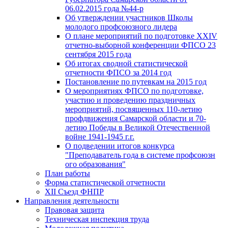
06.02.2015 года №44-р
Об утверждении участников Школы
молодого профсоюзного лидера
О плане мероприятий по подготовке XXIV
отчетно-выборной конференции ФПСО 23
сентября 2015 года
Об итогах сводной статистической
отчетности ФПСО за 2014 год
Постановление по путевкам на 2015 год
О мероприятиях ФПСО по подготовке,
участию и проведению праздничных
мероприятий, посвященных 110-летию
профдвижения Самарской области и 70-
летию Победы в Великой Отечественной
войне 1941-1945 г.г.
О подведении итогов конкурса
"Преподаватель года в системе профсоюзн
ого образования"
План работы
Форма статистической отчетности
XII Съезд ФНПР
Направления деятельности
Правовая защита
Техническая инспекция труда