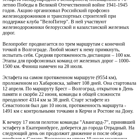
летию Победы в Великой Отечественной войне 1941-1945
годов. Акцию организовал Российский профсоюз
железнодорожников и транспортных строителей при
поддержке клуба "ВелоПитер". В ней участвуют
железнодорожники белорусской и казахстанской железных
дорог.
Велопробег продвигается по трем маршрутам с конечной
точкой в Волгограде. Любой может к нему примкнуть,
испытать себя. Средняя протяженность дистанции – 100 км.
Этапы для профсоюзных команд от железных дорог – 1000-
1500 км. Финиш намечен на 28 июля.
Эстафета на самом протяженном маршруте (9554 км),
проложенном из Хабаровска, займет 108 дней. Она стартовала
12 апреля. По маршруту Брест – Волгоград, открытом в День
памяти и скорби 22 июня, команды в общей сложности
преодолеют 4314 км за 38 дней. Старт эстафете из
Севастополя был дан 10 июля, протяженность маршрута -
1491 км с контрольными точками в Керчи и Ростове на Дону.
К вечеру 17 июля пелотон команды "Авангард-7", принявшей
эстафету в Екатеринбурге, доберется до города Отрадный. На
следующий день он продолжит движение и после обеда
прибудет в Самару. Воскресным утром 19 июля участники