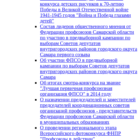
конкурса детских рисунков к 70-летию
Победы в Великой Отечественной войне
1941-1945 годов "Война и Победа глазами
детей"
Состав лидеров общественного мнения от
Федерации профсоюзов Самарской области
по участию в предвыборной кампании по
выборам Советов депутатов
внутригородских районов городского округа
Самара первого созыва
Об участии ФПСО в предвыборной
кампании по выборам Советов депутатов
внутригородских районов городского округа
Самара
Об итогах смотра-конкурса на звание
"Лучшая первичная профсоюзная
организация ФПСО" в 2014 году
О назначении председателей и заместителей
председателей координационных советов
организаций профсоюзов - представительств
Федерации профсоюзов Самарской области
в муниципальных образованиях
О проведении регионального этапа
Всероссийского фотоконкурса ФНПР
"Профсоюзы в действии"