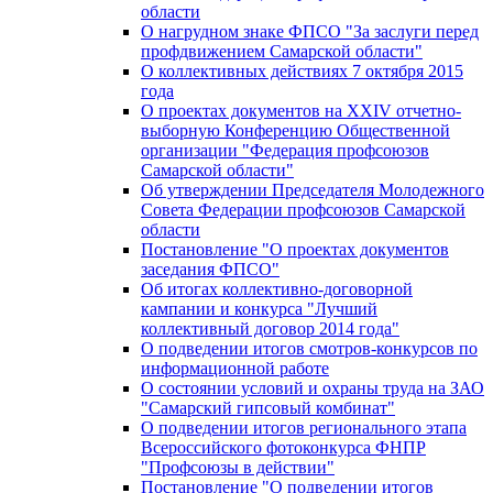
области
О нагрудном знаке ФПСО "За заслуги перед
профдвижением Самарской области"
О коллективных действиях 7 октября 2015
года
О проектах документов на XXIV отчетно-
выборную Конференцию Общественной
организации "Федерация профсоюзов
Самарской области"
Об утверждении Председателя Молодежного
Совета Федерации профсоюзов Самарской
области
Постановление "О проектах документов
заседания ФПСО"
Об итогах коллективно-договорной
кампании и конкурса "Лучший
коллективный договор 2014 года"
О подведении итогов смотров-конкурсов по
информационной работе
О состоянии условий и охраны труда на ЗАО
"Самарский гипсовый комбинат"
О подведении итогов регионального этапа
Всероссийского фотоконкурса ФНПР
"Профсоюзы в действии"
Постановление "О подведении итогов