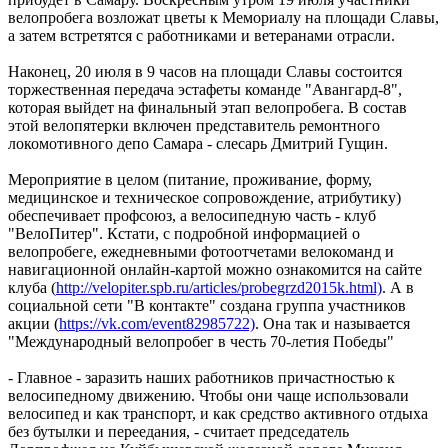
велопробега возложат цветы к Мемориалу на площади Славы,
а затем встретятся с работниками и ветеранами отрасли.
Наконец, 20 июля в 9 часов на площади Славы состоится
торжественная передача эстафеты команде "Авангард-8",
которая выйдет на финальный этап велопробега. В состав
этой велопятерки включен представитель ремонтного
локомотивного депо Самара - слесарь Дмитрий Гущин.
Мероприятие в целом (питание, проживание, форму,
медицинское и техническое сопровождение, атрибутику)
обеспечивает профсоюз, а велосипедную часть - клуб
"ВелоПитер". Кстати, с подробной информацией о
велопробеге, ежедневными фотоотчетами велокоманд и
навигационной онлайн-картой можно ознакомится на сайте
клуба (
http://velopiter.spb.ru/articles/probegrzd2015k.html)
. А в
социальной сети "В контакте" создана группа участников
акции (
https://vk.com/event82985722)
. Она так и называется
"Международный велопробег в честь 70-летия Победы"
- Главное - заразить наших работников причастностью к
велосипедному движению. Чтобы они чаще использовали
велосипед и как транспорт, и как средство активного отдыха
без бутылки и переедания, - считает председатель