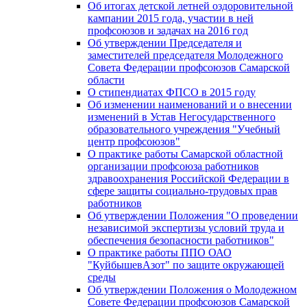
Об итогах детской летней оздоровительной
кампании 2015 года, участии в ней
профсоюзов и задачах на 2016 год
Об утверждении Председателя и
заместителей председателя Молодежного
Совета Федерации профсоюзов Самарской
области
О стипендиатах ФПСО в 2015 году
Об изменении наименований и о внесении
изменений в Устав Негосударственного
образовательного учреждения "Учебный
центр профсоюзов"
О практике работы Самарской областной
организации профсоюза работников
здравоохранения Российской Федерации в
сфере защиты социально-трудовых прав
работников
Об утверждении Положения "О проведении
независимой экспертизы условий труда и
обеспечения безопасности работников"
О практике работы ППО ОАО
"КуйбышевАзот" по защите окружающей
среды
Об утверждении Положения о Молодежном
Совете Федерации профсоюзов Самарской