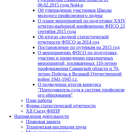
06.02.2015 года №44-р
Об утверждении участников Школы
молодого профсоюзного лидера
О плане мероприятий по подготовке XXIV
отчетно-выборной конференции ФПСО 23
сентября 2015 года
Об итогах сводной статистической
отчетности ФПСО за 2014 год
Постановление по путевкам на 2015 год
О мероприятиях ФПСО по подготовке,
участию и проведению праздничных
мероприятий, посвященных 110-летию
профдвижения Самарской области и 70-
летию Победы в Великой Отечественной
войне 1941-1945 г.г.
О подведении итогов конкурса
"Преподаватель года в системе профсоюзн
ого образования"
План работы
Форма статистической отчетности
XII Съезд ФНПР
Направления деятельности
Правовая защита
Техническая инспекция труда