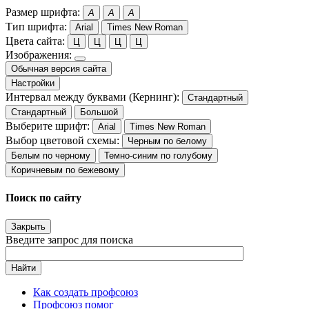
Размер шрифта:
A
A
A
Тип шрифта:
Arial
Times New Roman
Цвета сайта:
Ц
Ц
Ц
Ц
Изображения:
Обычная версия сайта
Настройки
Интервал между буквами (Кернинг):
Стандартный
Стандартный
Большой
Выберите шрифт:
Arial
Times New Roman
Выбор цветовой схемы:
Черным по белому
Белым по черному
Темно-синим по голубому
Коричневым по бежевому
Поиск по сайту
Закрыть
Введите запрос для поиска
Найти
Как создать профсоюз
Профсоюз помог