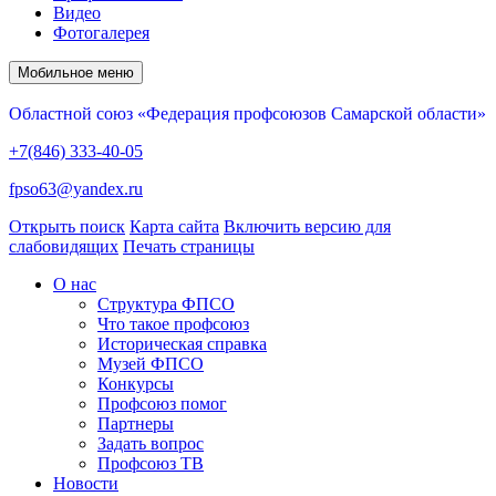
Видео
Фотогалерея
Мобильное меню
Областной союз «Федерация профсоюзов Самарской области»
+7(846) 333-40-05
fpso63@yandex.ru
Открыть поиск
Карта сайта
Включить версию для
слабовидящих
Печать страницы
О нас
Структура ФПСО
Что такое профсоюз
Историческая справка
Музей ФПСО
Конкурсы
Профсоюз помог
Партнеры
Задать вопрос
Профсоюз ТВ
Новости