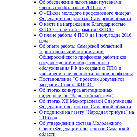
Об обеспечении льготными путевками
членов профсоюзов в 2016 году
О «Школе молодого профсоюзного лидера»
Федерации профсоюзов Самарской области
О квоте на награждение Благодарностью
ФПСО, Почетной грамотой ФПСО
О плане работы ФПСО на I полугодие 2016
года
Об опыте работы Самарской областной
территориальной организации
Общероссийского профсоюза работников
госучреждений и общественного
обслуживания РФ по созданию ППО и
увеличению численности членов профсоюза
Постановление "О проектах документов
заседания Совета ФПСО"
Об итогах конкурса агитационных
видеороликов "За достойный труд"
Об итогах XII Межотраслевой Спартакиады
Федерации профсоюзов Самарской области
О подписке на газету "Народная трибуна" на
2016 год
Об утверждении состава Молодежного
Совета Федерации профсоюзов Самарской
области