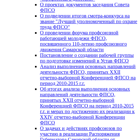
О проектах документов заседания Совета
ФПСО
О подведении итогов смотра-конкурса на
звание "Лучший уполномоченный по охране
труда ФПСО"
О проведении форума профсоюзной
работающей молодежи ФПСО,
посвященного 110-летию профсоюзного
движения Самарской области
Постановление о создании рабочей группы
по подготовке изменений в Устав ФПСО
Анализ выполнения основных направлений
деятельности ФПСО, принятых XXII
отчетно-выборной Конференцией ФПСО на
период 2010-2015 г.г.
Об итогах анализа выполнения основных
направлений деятельности ФПСО,
принятых XXII отчетно-выборной
Конференцией ФПСО на период 2010-2015
г.г. и мерах по достижению их реализации к
XXIV отчетно-выборной Конференции
ФПСО
О задачах и действиях профсоюзов по
участию в реализации Распоряжения
Губернатора Самарской области от