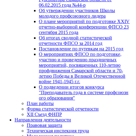
06.02.2015 года №44-р
Об утверждении участников Школы
молодого профсоюзного лидера
О плане мероприятий по подготовке XXIV
отчетно-выборной конференции ФПСО 23
сентября 2015 года
Об итогах сводной статистической
отчетности ФПСО за 2014 год
Постановление по путевкам на 2015 год
О мероприятиях ФПСО по подготовке,
участию и проведению праздничных
мероприятий, посвященных 110-летию
профдвижения Самарской области и 70-
летию Победы в Великой Отечественной
войне 1941-1945 г.г.
О подведении итогов конкурса
"Преподаватель года в системе профсоюзн
ого образования"
План работы
Форма статистической отчетности
XII Съезд ФНПР
Направления деятельности
Правовая защита
Техническая инспекция труда