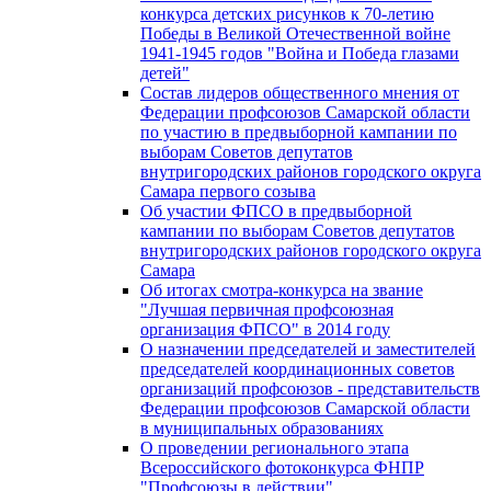
конкурса детских рисунков к 70-летию
Победы в Великой Отечественной войне
1941-1945 годов "Война и Победа глазами
детей"
Состав лидеров общественного мнения от
Федерации профсоюзов Самарской области
по участию в предвыборной кампании по
выборам Советов депутатов
внутригородских районов городского округа
Самара первого созыва
Об участии ФПСО в предвыборной
кампании по выборам Советов депутатов
внутригородских районов городского округа
Самара
Об итогах смотра-конкурса на звание
"Лучшая первичная профсоюзная
организация ФПСО" в 2014 году
О назначении председателей и заместителей
председателей координационных советов
организаций профсоюзов - представительств
Федерации профсоюзов Самарской области
в муниципальных образованиях
О проведении регионального этапа
Всероссийского фотоконкурса ФНПР
"Профсоюзы в действии"