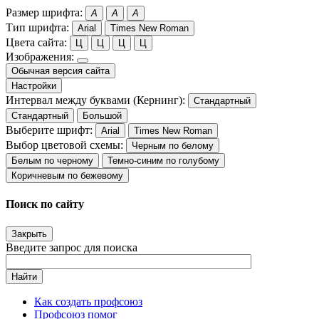
Размер шрифта:
A
A
A
Тип шрифта:
Arial
Times New Roman
Цвета сайта:
Ц
Ц
Ц
Ц
Изображения:
Обычная версия сайта
Настройки
Интервал между буквами (Кернинг):
Стандартный
Стандартный
Большой
Выберите шрифт:
Arial
Times New Roman
Выбор цветовой схемы:
Черным по белому
Белым по черному
Темно-синим по голубому
Коричневым по бежевому
Поиск по сайту
Закрыть
Введите запрос для поиска
Найти
Как создать профсоюз
Профсоюз помог