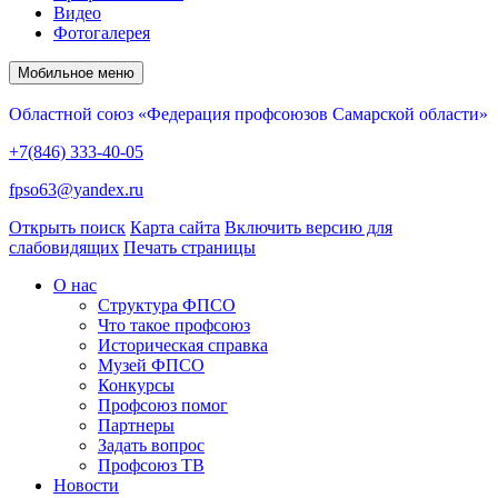
Видео
Фотогалерея
Мобильное меню
Областной союз «Федерация профсоюзов Самарской области»
+7(846) 333-40-05
fpso63@yandex.ru
Открыть поиск
Карта сайта
Включить версию для
слабовидящих
Печать страницы
О нас
Структура ФПСО
Что такое профсоюз
Историческая справка
Музей ФПСО
Конкурсы
Профсоюз помог
Партнеры
Задать вопрос
Профсоюз ТВ
Новости