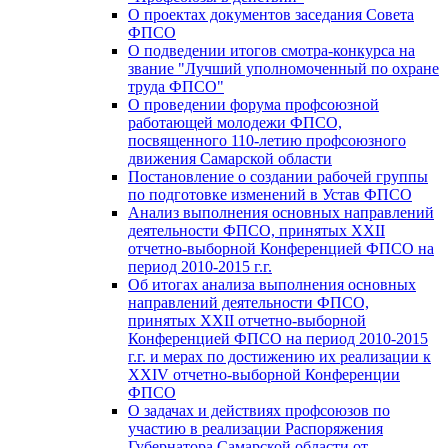
О проектах документов заседания Совета
ФПСО
О подведении итогов смотра-конкурса на
звание "Лучший уполномоченный по охране
труда ФПСО"
О проведении форума профсоюзной
работающей молодежи ФПСО,
посвященного 110-летию профсоюзного
движения Самарской области
Постановление о создании рабочей группы
по подготовке изменений в Устав ФПСО
Анализ выполнения основных направлений
деятельности ФПСО, принятых XXII
отчетно-выборной Конференцией ФПСО на
период 2010-2015 г.г.
Об итогах анализа выполнения основных
направлений деятельности ФПСО,
принятых XXII отчетно-выборной
Конференцией ФПСО на период 2010-2015
г.г. и мерах по достижению их реализации к
XXIV отчетно-выборной Конференции
ФПСО
О задачах и действиях профсоюзов по
участию в реализации Распоряжения
Губернатора Самарской области от