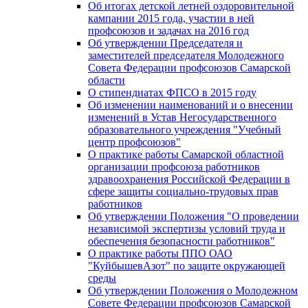
Об итогах детской летней оздоровительной
кампании 2015 года, участии в ней
профсоюзов и задачах на 2016 год
Об утверждении Председателя и
заместителей председателя Молодежного
Совета Федерации профсоюзов Самарской
области
О стипендиатах ФПСО в 2015 году
Об изменении наименований и о внесении
изменений в Устав Негосударственного
образовательного учреждения "Учебный
центр профсоюзов"
О практике работы Самарской областной
организации профсоюза работников
здравоохранения Российской Федерации в
сфере защиты социально-трудовых прав
работников
Об утверждении Положения "О проведении
независимой экспертизы условий труда и
обеспечения безопасности работников"
О практике работы ППО ОАО
"КуйбышевАзот" по защите окружающей
среды
Об утверждении Положения о Молодежном
Совете Федерации профсоюзов Самарской