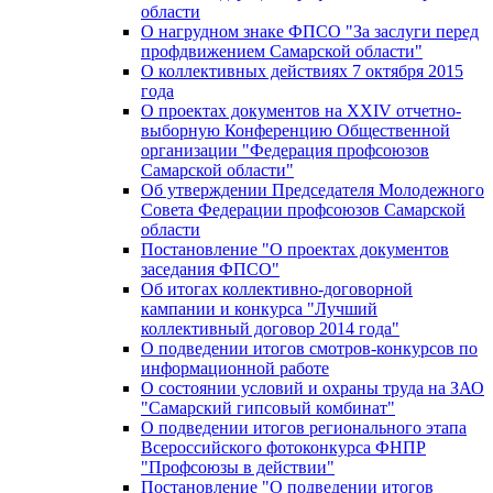
области
О нагрудном знаке ФПСО "За заслуги перед
профдвижением Самарской области"
О коллективных действиях 7 октября 2015
года
О проектах документов на XXIV отчетно-
выборную Конференцию Общественной
организации "Федерация профсоюзов
Самарской области"
Об утверждении Председателя Молодежного
Совета Федерации профсоюзов Самарской
области
Постановление "О проектах документов
заседания ФПСО"
Об итогах коллективно-договорной
кампании и конкурса "Лучший
коллективный договор 2014 года"
О подведении итогов смотров-конкурсов по
информационной работе
О состоянии условий и охраны труда на ЗАО
"Самарский гипсовый комбинат"
О подведении итогов регионального этапа
Всероссийского фотоконкурса ФНПР
"Профсоюзы в действии"
Постановление "О подведении итогов