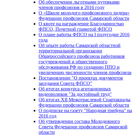
Об обеспечении льготными путевками
членов профсоюзов в 2016 году
О «Школе молодого профсоюзного лидера»
Федерации профсоюзов Самарской области
О квоте на награждение Благодарностью
ФПСО, Почетной грамотой ФПСО
О плане работы ФПСО на I полугодие 2016
года
Об опыте работы Самарской областной
территориальной организации
Общероссийского профсоюза работников
госучреждений и общественного
обслуживания РФ по созданию ППО и
увеличению численности членов профсоюза
Постановление "О проектах документов
заседания Совета ФПСО"
Об итогах конкурса агитационных
видеороликов "За достойный труд"
Об итогах XII Межотраслевой Спартакиады
Федерации профсоюзов Самарской области
О подписке на газету "Народная трибуна" на
2016 год
Об утверждении состава Молодежного
Совета Федерации профсоюзов Самарской
области