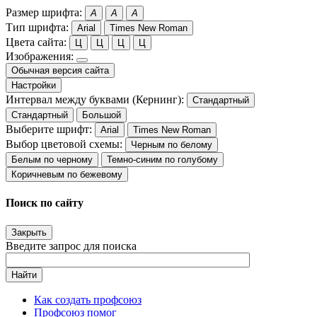
Размер шрифта:
A
A
A
Тип шрифта:
Arial
Times New Roman
Цвета сайта:
Ц
Ц
Ц
Ц
Изображения:
Обычная версия сайта
Настройки
Интервал между буквами (Кернинг):
Стандартный
Стандартный
Большой
Выберите шрифт:
Arial
Times New Roman
Выбор цветовой схемы:
Черным по белому
Белым по черному
Темно-синим по голубому
Коричневым по бежевому
Поиск по сайту
Закрыть
Введите запрос для поиска
Найти
Как создать профсоюз
Профсоюз помог