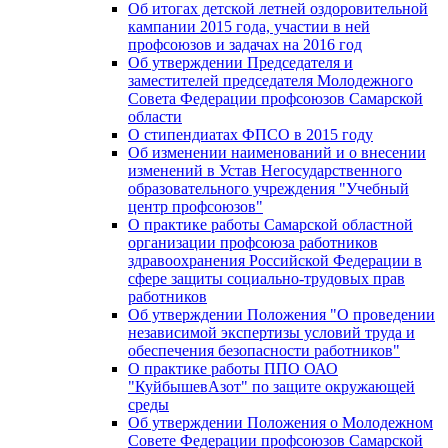
Об итогах детской летней оздоровительной
кампании 2015 года, участии в ней
профсоюзов и задачах на 2016 год
Об утверждении Председателя и
заместителей председателя Молодежного
Совета Федерации профсоюзов Самарской
области
О стипендиатах ФПСО в 2015 году
Об изменении наименований и о внесении
изменений в Устав Негосударственного
образовательного учреждения "Учебный
центр профсоюзов"
О практике работы Самарской областной
организации профсоюза работников
здравоохранения Российской Федерации в
сфере защиты социально-трудовых прав
работников
Об утверждении Положения "О проведении
независимой экспертизы условий труда и
обеспечения безопасности работников"
О практике работы ППО ОАО
"КуйбышевАзот" по защите окружающей
среды
Об утверждении Положения о Молодежном
Совете Федерации профсоюзов Самарской