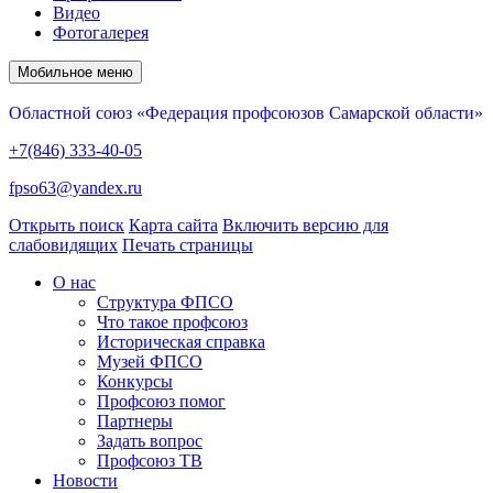
Видео
Фотогалерея
Мобильное меню
Областной союз «Федерация профсоюзов Самарской области»
+7(846) 333-40-05
fpso63@yandex.ru
Открыть поиск
Карта сайта
Включить версию для
слабовидящих
Печать страницы
О нас
Структура ФПСО
Что такое профсоюз
Историческая справка
Музей ФПСО
Конкурсы
Профсоюз помог
Партнеры
Задать вопрос
Профсоюз ТВ
Новости