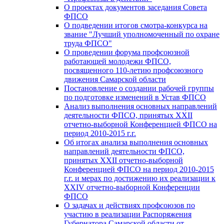
О проектах документов заседания Совета
ФПСО
О подведении итогов смотра-конкурса на
звание "Лучший уполномоченный по охране
труда ФПСО"
О проведении форума профсоюзной
работающей молодежи ФПСО,
посвященного 110-летию профсоюзного
движения Самарской области
Постановление о создании рабочей группы
по подготовке изменений в Устав ФПСО
Анализ выполнения основных направлений
деятельности ФПСО, принятых XXII
отчетно-выборной Конференцией ФПСО на
период 2010-2015 г.г.
Об итогах анализа выполнения основных
направлений деятельности ФПСО,
принятых XXII отчетно-выборной
Конференцией ФПСО на период 2010-2015
г.г. и мерах по достижению их реализации к
XXIV отчетно-выборной Конференции
ФПСО
О задачах и действиях профсоюзов по
участию в реализации Распоряжения
Губернатора Самарской области от