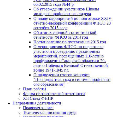
06.02.2015 года №44-р
Об утверждении участников Школы
молодого профсоюзного лидера
О плане мероприятий по подготовке XXIV
отчетно-выборной конференции ФПСО 23
сентября 2015 года
Об итогах сводной статистической
отчетности ФПСО за 2014 год
Постановление по путевкам на 2015 год
О мероприятиях ФПСО по подготовке,
участию и проведению праздничных
мероприятий, посвященных 110-летию
профдвижения Самарской области и 70-
летию Победы в Великой Отечественной
войне 1941-1945 г.г.
О подведении итогов конкурса
"Преподаватель года в системе профсоюзн
ого образования"
План работы
Форма статистической отчетности
XII Съезд ФНПР
Направления деятельности
Правовая защита
Техническая инспекция труда