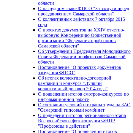
области
О нагрудном знаке ФПСО "За заслуги перед
профдвижением Самарской области"
О коллективных действиях 7 октября 2015
года
О проектах документов на XXIV отчетно-
выборную Конференцию Общественной
организации "Федерация профсоюзов
Самарской области"
Об утверждении Председателя Молодежного
Совета Федерации профсоюзов Самарской
области
Постановление "О проектах документов
заседания ФПСО"
Об итогах коллективно-договорной
кампании и конкурса "Лучший
коллективный договор 2014 года"
О подведении итогов смотров-конкурсов по
информационной работе
О состоянии условий и охраны труда на ЗАО
"Самарский гипсовый комбинат"
О подведении итогов регионального этапа
Всероссийского фотоконкурса ФНПР
"Профсоюзы в действии"
Постановление "О подведении итогов