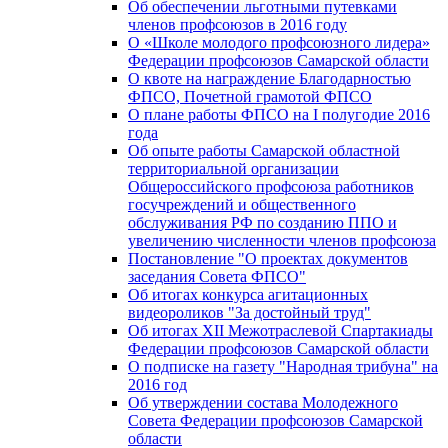
Об обеспечении льготными путевками
членов профсоюзов в 2016 году
О «Школе молодого профсоюзного лидера»
Федерации профсоюзов Самарской области
О квоте на награждение Благодарностью
ФПСО, Почетной грамотой ФПСО
О плане работы ФПСО на I полугодие 2016
года
Об опыте работы Самарской областной
территориальной организации
Общероссийского профсоюза работников
госучреждений и общественного
обслуживания РФ по созданию ППО и
увеличению численности членов профсоюза
Постановление "О проектах документов
заседания Совета ФПСО"
Об итогах конкурса агитационных
видеороликов "За достойный труд"
Об итогах XII Межотраслевой Спартакиады
Федерации профсоюзов Самарской области
О подписке на газету "Народная трибуна" на
2016 год
Об утверждении состава Молодежного
Совета Федерации профсоюзов Самарской
области