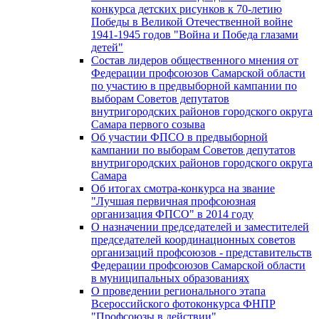
конкурса детских рисунков к 70-летию
Победы в Великой Отечественной войне
1941-1945 годов "Война и Победа глазами
детей"
Состав лидеров общественного мнения от
Федерации профсоюзов Самарской области
по участию в предвыборной кампании по
выборам Советов депутатов
внутригородских районов городского округа
Самара первого созыва
Об участии ФПСО в предвыборной
кампании по выборам Советов депутатов
внутригородских районов городского округа
Самара
Об итогах смотра-конкурса на звание
"Лучшая первичная профсоюзная
организация ФПСО" в 2014 году
О назначении председателей и заместителей
председателей координационных советов
организаций профсоюзов - представительств
Федерации профсоюзов Самарской области
в муниципальных образованиях
О проведении регионального этапа
Всероссийского фотоконкурса ФНПР
"Профсоюзы в действии"