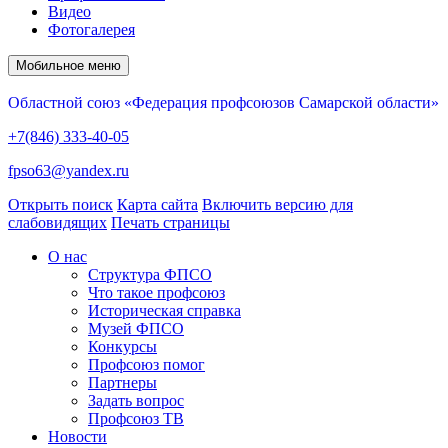
Видео
Фотогалерея
Мобильное меню
Областной союз «Федерация профсоюзов Самарской области»
+7(846) 333-40-05
fpso63@yandex.ru
Открыть поиск
Карта сайта
Включить версию для
слабовидящих
Печать страницы
О нас
Структура ФПСО
Что такое профсоюз
Историческая справка
Музей ФПСО
Конкурсы
Профсоюз помог
Партнеры
Задать вопрос
Профсоюз ТВ
Новости