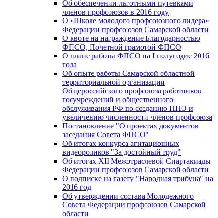
Об обеспечении льготными путевками
членов профсоюзов в 2016 году
О «Школе молодого профсоюзного лидера»
Федерации профсоюзов Самарской области
О квоте на награждение Благодарностью
ФПСО, Почетной грамотой ФПСО
О плане работы ФПСО на I полугодие 2016
года
Об опыте работы Самарской областной
территориальной организации
Общероссийского профсоюза работников
госучреждений и общественного
обслуживания РФ по созданию ППО и
увеличению численности членов профсоюза
Постановление "О проектах документов
заседания Совета ФПСО"
Об итогах конкурса агитационных
видеороликов "За достойный труд"
Об итогах XII Межотраслевой Спартакиады
Федерации профсоюзов Самарской области
О подписке на газету "Народная трибуна" на
2016 год
Об утверждении состава Молодежного
Совета Федерации профсоюзов Самарской
области