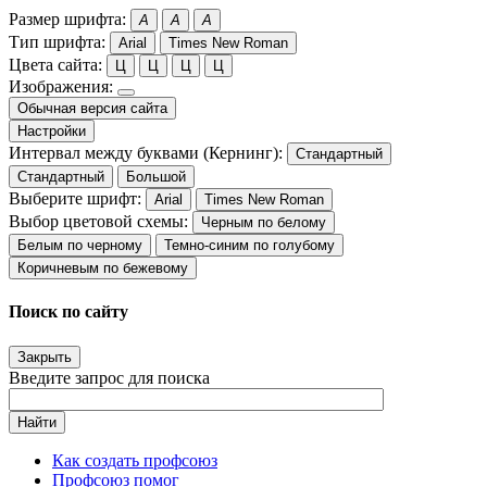
Размер шрифта:
A
A
A
Тип шрифта:
Arial
Times New Roman
Цвета сайта:
Ц
Ц
Ц
Ц
Изображения:
Обычная версия сайта
Настройки
Интервал между буквами (Кернинг):
Стандартный
Стандартный
Большой
Выберите шрифт:
Arial
Times New Roman
Выбор цветовой схемы:
Черным по белому
Белым по черному
Темно-синим по голубому
Коричневым по бежевому
Поиск по сайту
Закрыть
Введите запрос для поиска
Найти
Как создать профсоюз
Профсоюз помог