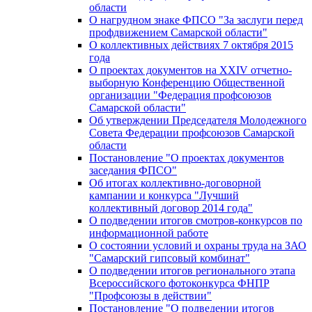
области
О нагрудном знаке ФПСО "За заслуги перед
профдвижением Самарской области"
О коллективных действиях 7 октября 2015
года
О проектах документов на XXIV отчетно-
выборную Конференцию Общественной
организации "Федерация профсоюзов
Самарской области"
Об утверждении Председателя Молодежного
Совета Федерации профсоюзов Самарской
области
Постановление "О проектах документов
заседания ФПСО"
Об итогах коллективно-договорной
кампании и конкурса "Лучший
коллективный договор 2014 года"
О подведении итогов смотров-конкурсов по
информационной работе
О состоянии условий и охраны труда на ЗАО
"Самарский гипсовый комбинат"
О подведении итогов регионального этапа
Всероссийского фотоконкурса ФНПР
"Профсоюзы в действии"
Постановление "О подведении итогов