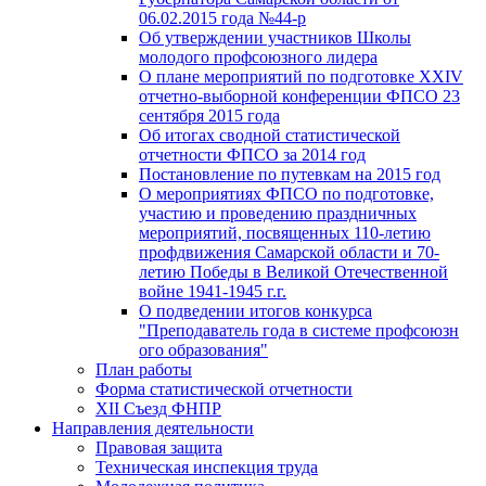
06.02.2015 года №44-р
Об утверждении участников Школы
молодого профсоюзного лидера
О плане мероприятий по подготовке XXIV
отчетно-выборной конференции ФПСО 23
сентября 2015 года
Об итогах сводной статистической
отчетности ФПСО за 2014 год
Постановление по путевкам на 2015 год
О мероприятиях ФПСО по подготовке,
участию и проведению праздничных
мероприятий, посвященных 110-летию
профдвижения Самарской области и 70-
летию Победы в Великой Отечественной
войне 1941-1945 г.г.
О подведении итогов конкурса
"Преподаватель года в системе профсоюзн
ого образования"
План работы
Форма статистической отчетности
XII Съезд ФНПР
Направления деятельности
Правовая защита
Техническая инспекция труда