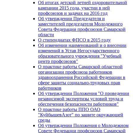
Об итогах детской летней оздоровительной
кампании 2015 года, участии в ней
профсоюзов и задачах на 2016 год
Об утверждении Председателя и
заместителей председателя Молодежного
Совета Федерации профсоюзов Самарской
области
О стипендиатах ФПСО в 2015 году
Об изменении наименований и о внесении
изменений в Устав Негосударственного
образовательного учреждения "Учебный
центр профсоюзов"
О практике работы Самарской областной
организации профсоюза работников
здравоохранения Российской Федерации в
сфере защиты социально-трудовых прав
работников
Об утверждении Положения "О проведении
независимой экспертизы условий труда и
обеспечения безопасности работников"
О практике работы ППО ОАО
"КуйбышевАзот" по защите окружающей
среды
Об утверждении Положения о Молодежном
Совете Федерации профсоюзов Самарской