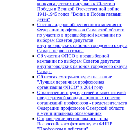
конкурса детских рисунков к 70-летию
Победы в Великой Отечественной войне
1941-1945 годов "Война и Победа глазами
детей"
Состав лидеров общественного мнения от
Федерации профсоюзов Самарской области
по участию в предвыборной кампании по
выборам Советов депутатов
внутригородских районов городского округа
Самара первого созыва
Об участии ФПСО в предвыборной
кампании по выборам Советов депутатов
внутригородских районов городского округа
Самара
Об итогах смотра-конкурса на звание
"Лучшая первичная профсоюзная
организация ФПСО" в 2014 году
О назначении председателей и заместителей
председателей координационных советов
организаций профсоюзов - представительств
Федерации профсоюзов Самарской области
в муниципальных образованиях
О проведении регионального этапа
Всероссийского фотоконкурса ФНПР
"Профсоюзы в действии"