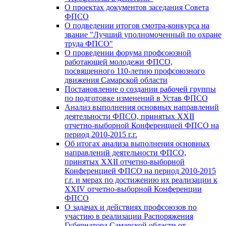
О проектах документов заседания Совета
ФПСО
О подведении итогов смотра-конкурса на
звание "Лучший уполномоченный по охране
труда ФПСО"
О проведении форума профсоюзной
работающей молодежи ФПСО,
посвященного 110-летию профсоюзного
движения Самарской области
Постановление о создании рабочей группы
по подготовке изменений в Устав ФПСО
Анализ выполнения основных направлений
деятельности ФПСО, принятых XXII
отчетно-выборной Конференцией ФПСО на
период 2010-2015 г.г.
Об итогах анализа выполнения основных
направлений деятельности ФПСО,
принятых XXII отчетно-выборной
Конференцией ФПСО на период 2010-2015
г.г. и мерах по достижению их реализации к
XXIV отчетно-выборной Конференции
ФПСО
О задачах и действиях профсоюзов по
участию в реализации Распоряжения
Губернатора Самарской области от