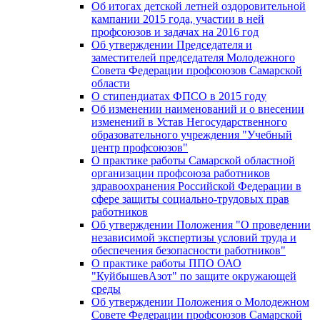
Об итогах детской летней оздоровительной
кампании 2015 года, участии в ней
профсоюзов и задачах на 2016 год
Об утверждении Председателя и
заместителей председателя Молодежного
Совета Федерации профсоюзов Самарской
области
О стипендиатах ФПСО в 2015 году
Об изменении наименований и о внесении
изменений в Устав Негосударственного
образовательного учреждения "Учебный
центр профсоюзов"
О практике работы Самарской областной
организации профсоюза работников
здравоохранения Российской Федерации в
сфере защиты социально-трудовых прав
работников
Об утверждении Положения "О проведении
независимой экспертизы условий труда и
обеспечения безопасности работников"
О практике работы ППО ОАО
"КуйбышевАзот" по защите окружающей
среды
Об утверждении Положения о Молодежном
Совете Федерации профсоюзов Самарской