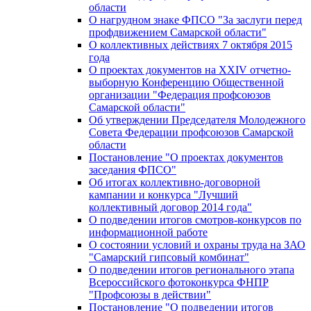
области
О нагрудном знаке ФПСО "За заслуги перед
профдвижением Самарской области"
О коллективных действиях 7 октября 2015
года
О проектах документов на XXIV отчетно-
выборную Конференцию Общественной
организации "Федерация профсоюзов
Самарской области"
Об утверждении Председателя Молодежного
Совета Федерации профсоюзов Самарской
области
Постановление "О проектах документов
заседания ФПСО"
Об итогах коллективно-договорной
кампании и конкурса "Лучший
коллективный договор 2014 года"
О подведении итогов смотров-конкурсов по
информационной работе
О состоянии условий и охраны труда на ЗАО
"Самарский гипсовый комбинат"
О подведении итогов регионального этапа
Всероссийского фотоконкурса ФНПР
"Профсоюзы в действии"
Постановление "О подведении итогов