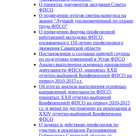
О проектах документов заседания Совета
ФПСО
О подведении итогов смотра-конкурса на
звание "Лучший уполномоченный по охране
труда ФПСО"
О проведении форума профсоюзной
работающей молодежи ФПСО,
посвященного 110-летию профсоюзного
движения Самарской области
Постановление о создании рабочей группы
по подготовке изменений в Устав ФПСО
Анализ выполнения основных направлений
деятельности ФПСО, принятых XXII
отчетно-выборной Конференцией ФПСО на
период 2010-2015 г.г.
Об итогах анализа выполнения основных
направлений деятельности ФПСО,
принятых XXII отчетно-выборной
Конференцией ФПСО на период 2010-2015
г.г. и мерах по достижению их реализации к
XXIV отчетно-выборной Конференции
ФПСО
О задачах и действиях профсоюзов по
участию в реализации Распоряжения
Губернатора Самарской области от