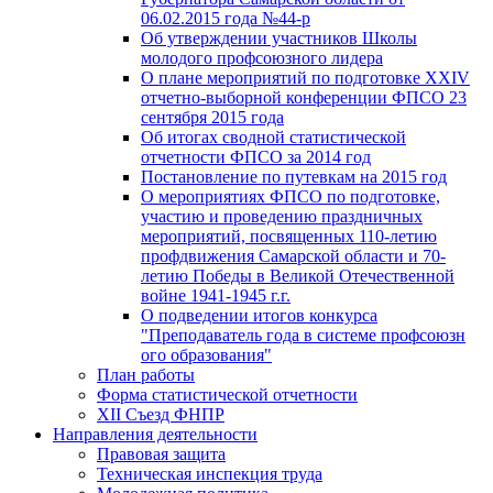
06.02.2015 года №44-р
Об утверждении участников Школы
молодого профсоюзного лидера
О плане мероприятий по подготовке XXIV
отчетно-выборной конференции ФПСО 23
сентября 2015 года
Об итогах сводной статистической
отчетности ФПСО за 2014 год
Постановление по путевкам на 2015 год
О мероприятиях ФПСО по подготовке,
участию и проведению праздничных
мероприятий, посвященных 110-летию
профдвижения Самарской области и 70-
летию Победы в Великой Отечественной
войне 1941-1945 г.г.
О подведении итогов конкурса
"Преподаватель года в системе профсоюзн
ого образования"
План работы
Форма статистической отчетности
XII Съезд ФНПР
Направления деятельности
Правовая защита
Техническая инспекция труда