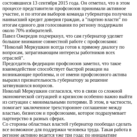
состоявшиеся 13 сентября 2015 года. Он отметил, что в этом
процессе представители профсоюзов принимали активное
участие, и по итогам выборов команда губернатора получила
наивысший кредит доверия граждан, а "партию власти" по
итогам единого дня голосования по региону поддержали
около 70% избирателей.
Павел Ожередов подчеркнул, что сам губернатор уделяет
большое внимание совместной работе с профсоюзами:
"Николай Меркушкин всегда готов к прямому диалогу по
вопросам, затрагивающим интересы работников всех
отраслей".
Председатель федерации профсоюзов заметил, что такое
взаимодействие способствует быстрой реакции на
возникающие проблемы, и от имени профсоюзного актива
выразил признательность губернатору за решение
затянувшихся вопросов.
Николай Меркушкин согласился, что в связи со сложной
экономической ситуацией и кризисом особенно важно выйти
из ситуации с минимальными потерями. В этом, в частности,
помогает заключенное трехстороннее соглашение между
властью, бизнесом и профсоюзами, которое подразумевает
партнерство в разных сферах.
Со стороны областных властей губернатор пообещал сделать
все возможное для поддержки человека труда. Такая работа в
регионе активно ведется уже три года: по инициативе