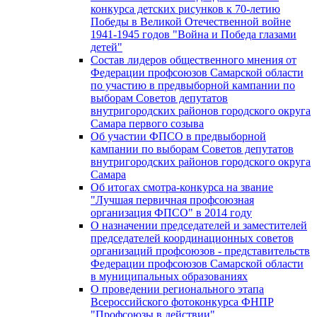
конкурса детских рисунков к 70-летию
Победы в Великой Отечественной войне
1941-1945 годов "Война и Победа глазами
детей"
Состав лидеров общественного мнения от
Федерации профсоюзов Самарской области
по участию в предвыборной кампании по
выборам Советов депутатов
внутригородских районов городского округа
Самара первого созыва
Об участии ФПСО в предвыборной
кампании по выборам Советов депутатов
внутригородских районов городского округа
Самара
Об итогах смотра-конкурса на звание
"Лучшая первичная профсоюзная
организация ФПСО" в 2014 году
О назначении председателей и заместителей
председателей координационных советов
организаций профсоюзов - представительств
Федерации профсоюзов Самарской области
в муниципальных образованиях
О проведении регионального этапа
Всероссийского фотоконкурса ФНПР
"Профсоюзы в действии"