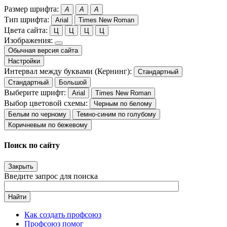
Размер шрифта:
A
A
A
Тип шрифта:
Arial
Times New Roman
Цвета сайта:
Ц
Ц
Ц
Ц
Изображения:
Обычная версия сайта
Настройки
Интервал между буквами (Кернинг):
Стандартный
Стандартный
Большой
Выберите шрифт:
Arial
Times New Roman
Выбор цветовой схемы:
Черным по белому
Белым по черному
Темно-синим по голубому
Коричневым по бежевому
Поиск по сайту
Закрыть
Введите запрос для поиска
Найти
Как создать профсоюз
Профсоюз помог