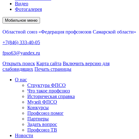
Видео
Фотогалерея
Мобильное меню
Областной союз «Федерация профсоюзов Самарской области»
+7(846) 333-40-05
fpso63@yandex.ru
Открыть поиск
Карта сайта
Включить версию для
слабовидящих
Печать страницы
О нас
Структура ФПСО
Что такое профсоюз
Историческая справка
Музей ФПСО
Конкурсы
Профсоюз помог
Партнеры
Задать вопрос
Профсоюз ТВ
Новости