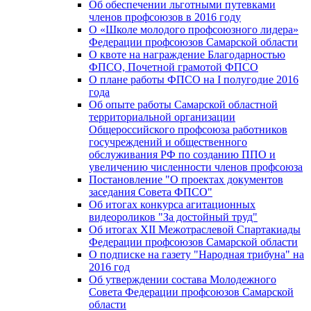
Об обеспечении льготными путевками
членов профсоюзов в 2016 году
О «Школе молодого профсоюзного лидера»
Федерации профсоюзов Самарской области
О квоте на награждение Благодарностью
ФПСО, Почетной грамотой ФПСО
О плане работы ФПСО на I полугодие 2016
года
Об опыте работы Самарской областной
территориальной организации
Общероссийского профсоюза работников
госучреждений и общественного
обслуживания РФ по созданию ППО и
увеличению численности членов профсоюза
Постановление "О проектах документов
заседания Совета ФПСО"
Об итогах конкурса агитационных
видеороликов "За достойный труд"
Об итогах XII Межотраслевой Спартакиады
Федерации профсоюзов Самарской области
О подписке на газету "Народная трибуна" на
2016 год
Об утверждении состава Молодежного
Совета Федерации профсоюзов Самарской
области