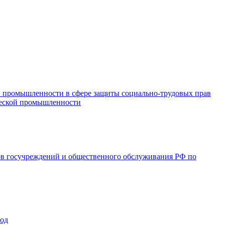
и промышленности в сфере защиты социально-трудовых прав
ической промышленности
ов госучреждений и общественного обслуживания РФ по
год