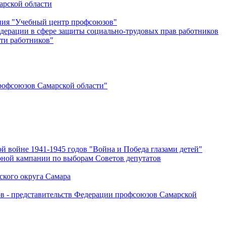
арской области
ения "Учебный центр профсоюзов"
дерации в сфере защиты социально-трудовых прав работников
ти работников"
офсоюзов Самарской области"
й войне 1941-1945 годов "Война и Победа глазами детей"
рной кампании по выборам Советов депутатов
ского округа Самара
ов - представительств Федерации профсоюзов Самарской