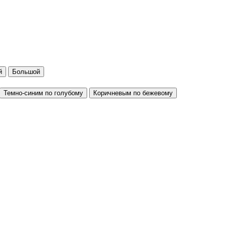
й
Большой
Темно-синим по голубому
Коричневым по бежевому