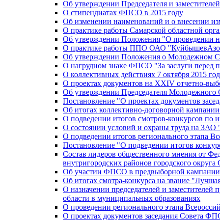
Об утверждении Председателя и заместителе
О стипендиатах ФПСО в 2015 году
Об изменении наименований и о внесении из
О практике работы Самарской областной орг
Об утверждении Положения "О проведении не
О практике работы ППО ОАО "КуйбышевАзот
Об утверждении Положения о Молодежном Со
О нагрудном знаке ФПСО "За заслуги перед 
О коллективных действиях 7 октября 2015 год
О проектах документов на XXIV отчетно-вы
Об утверждении Председателя Молодежного 
Постановление "О проектах документов зас
Об итогах коллективно-договорной кампании
О подведении итогов смотров-конкурсов по 
О состоянии условий и охраны труда на ЗАО
О подведении итогов регионального этапа В
Постановление "О подведении итогов конкурс
Состав лидеров общественного мнения от Фе
внутригородских районов городского округа 
Об участии ФПСО в предвыборной кампании п
Об итогах смотра-конкурса на звание "Лучш
О назначении председателей и заместителей 
области в муниципальных образованиях
О проведении регионального этапа Всеросс
О проектах документов заседания Совета Ф