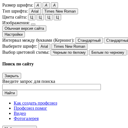
Размер шрифта:
A
A
A
Тип шрифта:
Arial
Times New Roman
Цвета сайта:
Ц
Ц
Ц
Ц
Изображения:
Обычная версия сайта
Настройки
Интервал между буквами (Кернинг):
Стандартный
Стандартны
Выберите шрифт:
Arial
Times New Roman
Выбор цветовой схемы:
Черным по белому
Белым по черному
Поиск по сайту
Закрыть
Введите запрос для поиска
Найти
Как создать профсоюз
Профсоюз помог
Видео
Фотогалерея