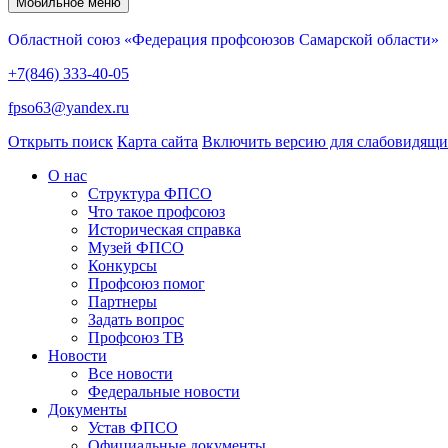
Мобильное меню
Областной союз «Федерация профсоюзов Самарской области»
+7(846) 333-40-05
fpso63@yandex.ru
Открыть поиск
Карта сайта
Включить версию для слабовидящ
О нас
Структура ФПСО
Что такое профсоюз
Историческая справка
Музей ФПСО
Конкурсы
Профсоюз помог
Партнеры
Задать вопрос
Профсоюз ТВ
Новости
Все новости
Федеральные новости
Документы
Устав ФПСО
Официальные документы