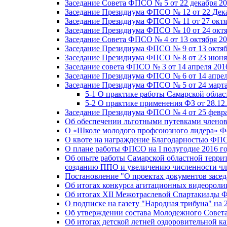
Заседание Совета ФПСО № 5 от 22 декабря 20
Заседание Президиума ФПСО № 12 от 22 Дека
Заседание Президиума ФПСО № 11 от 27 октя
Заседание Президиума ФПСО № 10 от 24 октя
Заседание Совета ФПСО № 4 от 13 октября 20
Заседание Президиума ФПСО № 9 от 13 октяб
Заседание Президиума ФПСО № 8 от 23 июня 
Заседание совета ФПСО № 3 от 14 апреля 201
Заседание Президиума ФПСО № 6 от 14 апрел
Заседание Президиума ФПСО № 5 от 24 марта
5-1 О практике работы Самарской обла
5-2 О практике применения ФЗ от 28.12
Заседание Президиума ФПСО № 4 от 25 февра
Об обеспечении льготными путевками членов
О «Школе молодого профсоюзного лидера» Ф
О квоте на награждение Благодарностью Ф
О плане работы ФПСО на I полугодие 2016 г
Об опыте работы Самарской областной терри
созданию ППО и увеличению численности чл
Постановление "О проектах документов зас
Об итогах конкурса агитационных видеоролик
Об итогах XII Межотраслевой Спартакиады 
О подписке на газету "Народная трибуна" на 
Об утверждении состава Молодежного Совет
Об итогах детской летней оздоровительной ка