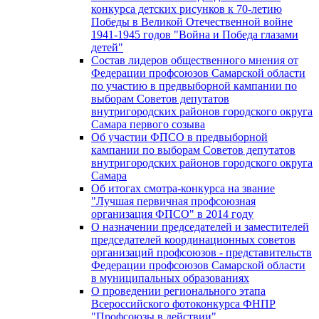
конкурса детских рисунков к 70-летию
Победы в Великой Отечественной войне
1941-1945 годов "Война и Победа глазами
детей"
Состав лидеров общественного мнения от
Федерации профсоюзов Самарской области
по участию в предвыборной кампании по
выборам Советов депутатов
внутригородских районов городского округа
Самара первого созыва
Об участии ФПСО в предвыборной
кампании по выборам Советов депутатов
внутригородских районов городского округа
Самара
Об итогах смотра-конкурса на звание
"Лучшая первичная профсоюзная
организация ФПСО" в 2014 году
О назначении председателей и заместителей
председателей координационных советов
организаций профсоюзов - представительств
Федерации профсоюзов Самарской области
в муниципальных образованиях
О проведении регионального этапа
Всероссийского фотоконкурса ФНПР
"Профсоюзы в действии"