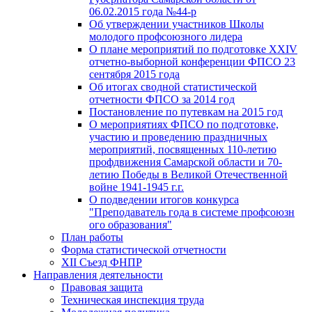
06.02.2015 года №44-р
Об утверждении участников Школы
молодого профсоюзного лидера
О плане мероприятий по подготовке XXIV
отчетно-выборной конференции ФПСО 23
сентября 2015 года
Об итогах сводной статистической
отчетности ФПСО за 2014 год
Постановление по путевкам на 2015 год
О мероприятиях ФПСО по подготовке,
участию и проведению праздничных
мероприятий, посвященных 110-летию
профдвижения Самарской области и 70-
летию Победы в Великой Отечественной
войне 1941-1945 г.г.
О подведении итогов конкурса
"Преподаватель года в системе профсоюзн
ого образования"
План работы
Форма статистической отчетности
XII Съезд ФНПР
Направления деятельности
Правовая защита
Техническая инспекция труда