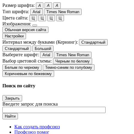
Размер шрифта:
A
A
A
Тип шрифта:
Arial
Times New Roman
Цвета сайта:
Ц
Ц
Ц
Ц
Изображения:
Обычная версия сайта
Настройки
Интервал между буквами (Кернинг):
Стандартный
Стандартный
Большой
Выберите шрифт:
Arial
Times New Roman
Выбор цветовой схемы:
Черным по белому
Белым по черному
Темно-синим по голубому
Коричневым по бежевому
Поиск по сайту
Закрыть
Введите запрос для поиска
Найти
Как создать профсоюз
Профсоюз помог