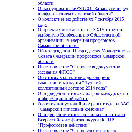
области
О нагрудном знаке ФПСО "За заслуги перед
профдвижением Самарской области"
О коллективных действиях 7 октября 2015
года
О проектах документов на XXIV отчетно-
выборную Конференцию Общественной
организации "Федерация профсоюзов
Самарской области"
Об утверждении Председателя Молодежного
Совета Федерации профсоюзов Самарской
области
Постановление "О проектах документов
заседания ФПСО"
Об итогах коллективно-договорной
кампании и конкурса "Лучший
коллективный договор 2014 года"
О подведении итогов смотров-конкурсов по
информационной работе
О состоянии условий и охраны труда на ЗАО
"Самарский гипсовый комбинат"
О подведении итогов регионального этапа
Всероссийского фотоконкурса ФНПР
"Профсоюзы в действии"
Постановление "О подведении итогов