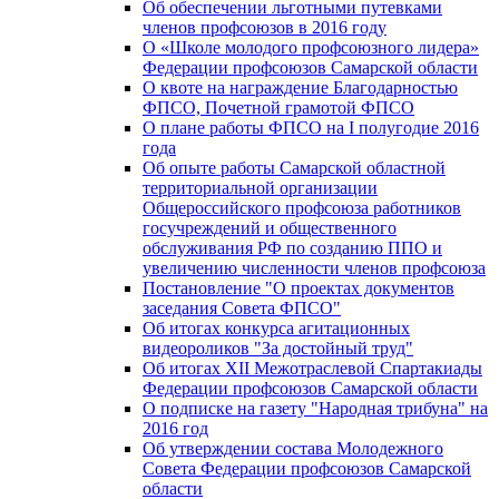
Об обеспечении льготными путевками
членов профсоюзов в 2016 году
О «Школе молодого профсоюзного лидера»
Федерации профсоюзов Самарской области
О квоте на награждение Благодарностью
ФПСО, Почетной грамотой ФПСО
О плане работы ФПСО на I полугодие 2016
года
Об опыте работы Самарской областной
территориальной организации
Общероссийского профсоюза работников
госучреждений и общественного
обслуживания РФ по созданию ППО и
увеличению численности членов профсоюза
Постановление "О проектах документов
заседания Совета ФПСО"
Об итогах конкурса агитационных
видеороликов "За достойный труд"
Об итогах XII Межотраслевой Спартакиады
Федерации профсоюзов Самарской области
О подписке на газету "Народная трибуна" на
2016 год
Об утверждении состава Молодежного
Совета Федерации профсоюзов Самарской
области