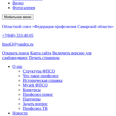
Видео
Фотогалерея
Мобильное меню
Областной союз «Федерация профсоюзов Самарской области»
+7(846) 333-40-05
fpso63@yandex.ru
Открыть поиск
Карта сайта
Включить версию для
слабовидящих
Печать страницы
О нас
Структура ФПСО
Что такое профсоюз
Историческая справка
Музей ФПСО
Конкурсы
Профсоюз помог
Партнеры
Задать вопрос
Профсоюз ТВ
Новости