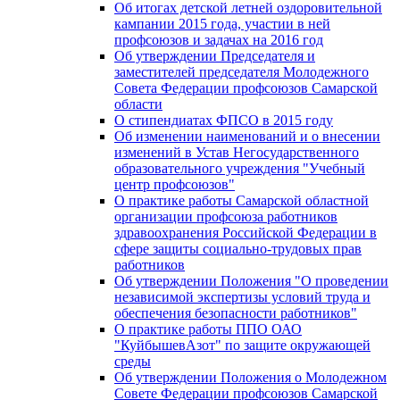
Об итогах детской летней оздоровительной
кампании 2015 года, участии в ней
профсоюзов и задачах на 2016 год
Об утверждении Председателя и
заместителей председателя Молодежного
Совета Федерации профсоюзов Самарской
области
О стипендиатах ФПСО в 2015 году
Об изменении наименований и о внесении
изменений в Устав Негосударственного
образовательного учреждения "Учебный
центр профсоюзов"
О практике работы Самарской областной
организации профсоюза работников
здравоохранения Российской Федерации в
сфере защиты социально-трудовых прав
работников
Об утверждении Положения "О проведении
независимой экспертизы условий труда и
обеспечения безопасности работников"
О практике работы ППО ОАО
"КуйбышевАзот" по защите окружающей
среды
Об утверждении Положения о Молодежном
Совете Федерации профсоюзов Самарской