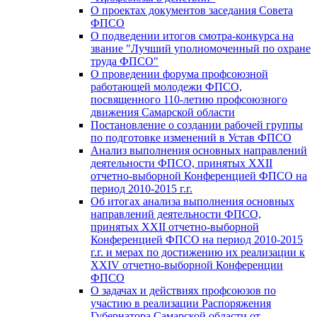
О проектах документов заседания Совета
ФПСО
О подведении итогов смотра-конкурса на
звание "Лучший уполномоченный по охране
труда ФПСО"
О проведении форума профсоюзной
работающей молодежи ФПСО,
посвященного 110-летию профсоюзного
движения Самарской области
Постановление о создании рабочей группы
по подготовке изменений в Устав ФПСО
Анализ выполнения основных направлений
деятельности ФПСО, принятых XXII
отчетно-выборной Конференцией ФПСО на
период 2010-2015 г.г.
Об итогах анализа выполнения основных
направлений деятельности ФПСО,
принятых XXII отчетно-выборной
Конференцией ФПСО на период 2010-2015
г.г. и мерах по достижению их реализации к
XXIV отчетно-выборной Конференции
ФПСО
О задачах и действиях профсоюзов по
участию в реализации Распоряжения
Губернатора Самарской области от