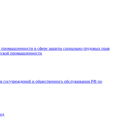
и промышленности в сфере защиты социально-трудовых прав
ической промышленности
ов госучреждений и общественного обслуживания РФ по
год