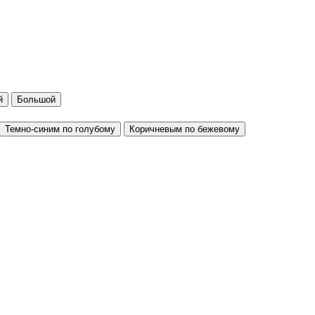
й
Большой
Темно-синим по голубому
Коричневым по бежевому