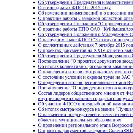
Об утверждении Председателя и заместителе
О стипендиатах ФПСО в 2015 году
Об изменении наименований и о внесении из
О практике работы Самарской областной орг
Об утверждении Положения "О проведении не
О практике работы ППО ОАО "КуйбышевАзот
Об утверждении Положения о Молодежном Со
О нагрудном знаке ФПСО "За заслуги перед 
О коллективных действиях 7 октября 2015 год
О проектах документов на XXIV отчетно-вы
Об утверждении Председателя Молодежного 
Постановление "О проектах документов зас
Об итогах коллективно-договорной кампании
О подведении итогов смотров-конкурсов по 
О состоянии условий и охраны труда на ЗАО
О подведении итогов регионального этапа В
Постановление "О подведении итогов конкурс
Состав лидеров общественного мнения от Фе
внутригородских районов городского округа 
Об участии ФПСО в предвыборной кампании п
Об итогах смотра-конкурса на звание "Лучш
О назначении председателей и заместителей 
области в муниципальных образованиях
О проведении регионального этапа Всеросс
О проектах документов заседания Совета Ф