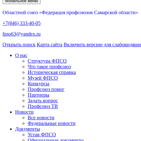
Мобильное меню
Областной союз «Федерация профсоюзов Самарской области»
+7(846) 333-40-05
fpso63@yandex.ru
Открыть поиск
Карта сайта
Включить версию для слабовидящ
О нас
Структура ФПСО
Что такое профсоюз
Историческая справка
Музей ФПСО
Конкурсы
Профсоюз помог
Партнеры
Задать вопрос
Профсоюз ТВ
Новости
Все новости
Федеральные новости
Документы
Устав ФПСО
Официальные документы