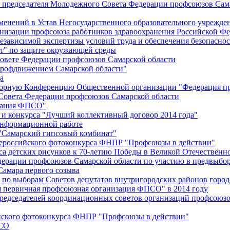
й председателя Молодежного Совета Федерации профсоюзов Сам
менений в Устав Негосударственного образовательного учрежд
анизации профсоюза работников здравоохранения Российской Фе
зависимой экспертизы условий труда и обеспечения безопаснос
" по защите окружающей среды
вете Федерации профсоюзов Самарской области
профдвижением Самарской области"
а
борную Конференцию Общественной организации "Федерация пр
Совета Федерации профсоюзов Самарской области
едания ФПСО"
 и конкурса "Лучший коллективный договор 2014 года"
информационной работе
 "Самарский гипсовый комбинат"
сероссийского фотоконкурса ФНПР "Профсоюзы в действии"
а детских рисунков к 70-летию Победы в Великой Отечественно
дерации профсоюзов Самарской области по участию в предвыбо
Самара первого созыва
о выборам Советов депутатов внутригородских районов город
ая первичная профсоюзная организация ФПСО" в 2014 году
председателей координационных советов организаций профсоюз
ийского фотоконкурса ФНПР "Профсоюзы в действии"
ПСО