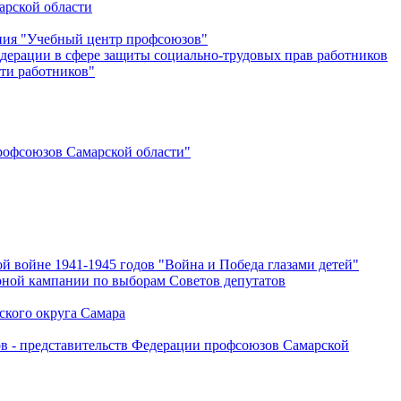
арской области
ения "Учебный центр профсоюзов"
дерации в сфере защиты социально-трудовых прав работников
ти работников"
офсоюзов Самарской области"
й войне 1941-1945 годов "Война и Победа глазами детей"
рной кампании по выборам Советов депутатов
ского округа Самара
ов - представительств Федерации профсоюзов Самарской