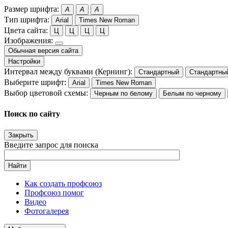
Размер шрифта:
A
A
A
Тип шрифта:
Arial
Times New Roman
Цвета сайта:
Ц
Ц
Ц
Ц
Изображения:
Обычная версия сайта
Настройки
Интервал между буквами (Кернинг):
Стандартный
Стандартны
Выберите шрифт:
Arial
Times New Roman
Выбор цветовой схемы:
Черным по белому
Белым по черному
Поиск по сайту
Закрыть
Введите запрос для поиска
Найти
Как создать профсоюз
Профсоюз помог
Видео
Фотогалерея