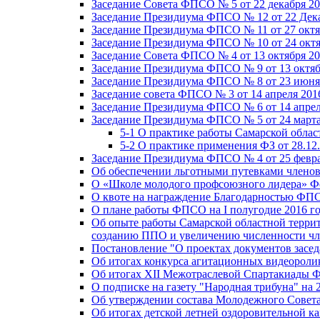
Заседание Совета ФПСО № 5 от 22 декабря 20
Заседание Президиума ФПСО № 12 от 22 Дека
Заседание Президиума ФПСО № 11 от 27 октя
Заседание Президиума ФПСО № 10 от 24 октя
Заседание Совета ФПСО № 4 от 13 октября 20
Заседание Президиума ФПСО № 9 от 13 октяб
Заседание Президиума ФПСО № 8 от 23 июня 
Заседание совета ФПСО № 3 от 14 апреля 201
Заседание Президиума ФПСО № 6 от 14 апрел
Заседание Президиума ФПСО № 5 от 24 марта
5-1 О практике работы Самарской обла
5-2 О практике применения ФЗ от 28.12
Заседание Президиума ФПСО № 4 от 25 февра
Об обеспечении льготными путевками членов
О «Школе молодого профсоюзного лидера» Ф
О квоте на награждение Благодарностью Ф
О плане работы ФПСО на I полугодие 2016 г
Об опыте работы Самарской областной терри
созданию ППО и увеличению численности чл
Постановление "О проектах документов зас
Об итогах конкурса агитационных видеоролик
Об итогах XII Межотраслевой Спартакиады 
О подписке на газету "Народная трибуна" на 
Об утверждении состава Молодежного Совет
Об итогах детской летней оздоровительной ка