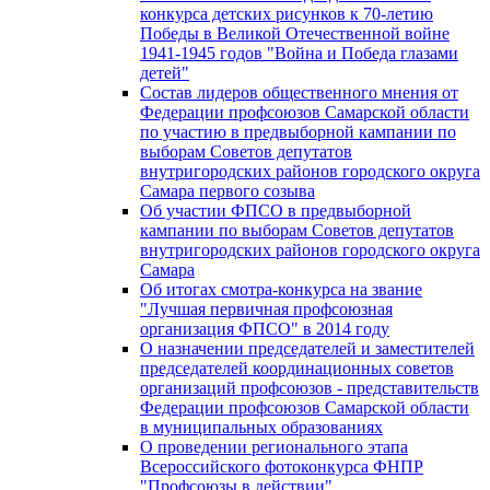
конкурса детских рисунков к 70-летию
Победы в Великой Отечественной войне
1941-1945 годов "Война и Победа глазами
детей"
Состав лидеров общественного мнения от
Федерации профсоюзов Самарской области
по участию в предвыборной кампании по
выборам Советов депутатов
внутригородских районов городского округа
Самара первого созыва
Об участии ФПСО в предвыборной
кампании по выборам Советов депутатов
внутригородских районов городского округа
Самара
Об итогах смотра-конкурса на звание
"Лучшая первичная профсоюзная
организация ФПСО" в 2014 году
О назначении председателей и заместителей
председателей координационных советов
организаций профсоюзов - представительств
Федерации профсоюзов Самарской области
в муниципальных образованиях
О проведении регионального этапа
Всероссийского фотоконкурса ФНПР
"Профсоюзы в действии"