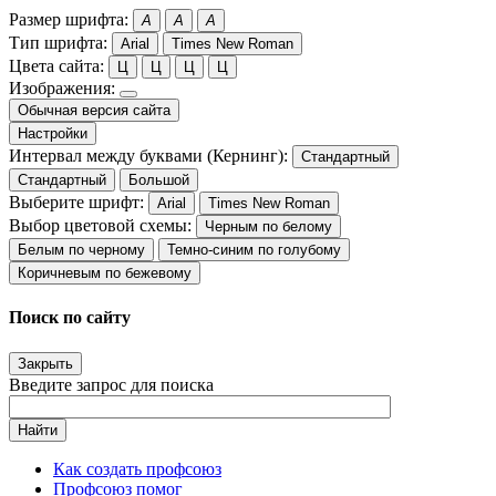
Размер шрифта:
A
A
A
Тип шрифта:
Arial
Times New Roman
Цвета сайта:
Ц
Ц
Ц
Ц
Изображения:
Обычная версия сайта
Настройки
Интервал между буквами (Кернинг):
Стандартный
Стандартный
Большой
Выберите шрифт:
Arial
Times New Roman
Выбор цветовой схемы:
Черным по белому
Белым по черному
Темно-синим по голубому
Коричневым по бежевому
Поиск по сайту
Закрыть
Введите запрос для поиска
Найти
Как создать профсоюз
Профсоюз помог