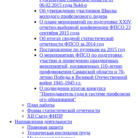
06.02.2015 года №44-р
Об утверждении участников Школы
молодого профсоюзного лидера
О плане мероприятий по подготовке XXIV
отчетно-выборной конференции ФПСО 23
сентября 2015 года
Об итогах сводной статистической
отчетности ФПСО за 2014 год
Постановление по путевкам на 2015 год
О мероприятиях ФПСО по подготовке,
участию и проведению праздничных
мероприятий, посвященных 110-летию
профдвижения Самарской области и 70-
летию Победы в Великой Отечественной
войне 1941-1945 г.г.
О подведении итогов конкурса
"Преподаватель года в системе профсоюзн
ого образования"
План работы
Форма статистической отчетности
XII Съезд ФНПР
Направления деятельности
Правовая защита
Техническая инспекция труда