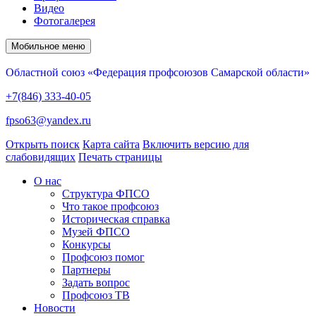
Видео
Фотогалерея
Мобильное меню
Областной союз «Федерация профсоюзов Самарской области»
+7(846) 333-40-05
fpso63@yandex.ru
Открыть поиск
Карта сайта
Включить версию для
слабовидящих
Печать страницы
О нас
Структура ФПСО
Что такое профсоюз
Историческая справка
Музей ФПСО
Конкурсы
Профсоюз помог
Партнеры
Задать вопрос
Профсоюз ТВ
Новости