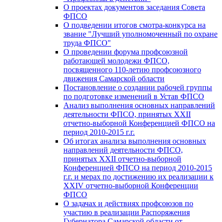
О проектах документов заседания Совета
ФПСО
О подведении итогов смотра-конкурса на
звание "Лучший уполномоченный по охране
труда ФПСО"
О проведении форума профсоюзной
работающей молодежи ФПСО,
посвященного 110-летию профсоюзного
движения Самарской области
Постановление о создании рабочей группы
по подготовке изменений в Устав ФПСО
Анализ выполнения основных направлений
деятельности ФПСО, принятых XXII
отчетно-выборной Конференцией ФПСО на
период 2010-2015 г.г.
Об итогах анализа выполнения основных
направлений деятельности ФПСО,
принятых XXII отчетно-выборной
Конференцией ФПСО на период 2010-2015
г.г. и мерах по достижению их реализации к
XXIV отчетно-выборной Конференции
ФПСО
О задачах и действиях профсоюзов по
участию в реализации Распоряжения
Губернатора Самарской области от