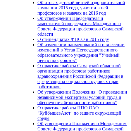
Об итогах детской летней оздоровительной
кампании 2015 года, участии в ней
профсоюзов и задачах на 2016 год
Об утверждении Председателя и
заместителей председателя Молодежного
Совета Федерации профсоюзов Самарской
области
О стипендиатах ФПСО в 2015 году
Об изменении наименований и о внесении
изменений в Устав Негосударственного
образовательного учреждения "Учебный
центр профсоюзов"
О практике работы Самарской областной
организации профсоюза работников
здравоохранения Российской Федерации в
сфере защиты социально-трудовых прав
работников
Об утверждении Положения "О проведении
независимой экспертизы условий труда и
обеспечения безопасности работников"
О практике работы ППО ОАО
"КуйбышевАзот" по защите окружающей
среды
Об утверждении Положения о Молодежном
Совете Федерации профсоюзов Самарской