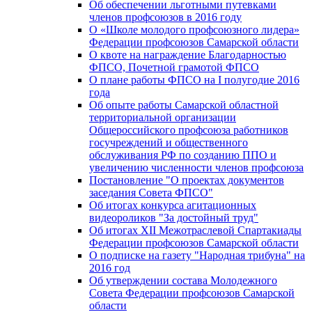
Об обеспечении льготными путевками
членов профсоюзов в 2016 году
О «Школе молодого профсоюзного лидера»
Федерации профсоюзов Самарской области
О квоте на награждение Благодарностью
ФПСО, Почетной грамотой ФПСО
О плане работы ФПСО на I полугодие 2016
года
Об опыте работы Самарской областной
территориальной организации
Общероссийского профсоюза работников
госучреждений и общественного
обслуживания РФ по созданию ППО и
увеличению численности членов профсоюза
Постановление "О проектах документов
заседания Совета ФПСО"
Об итогах конкурса агитационных
видеороликов "За достойный труд"
Об итогах XII Межотраслевой Спартакиады
Федерации профсоюзов Самарской области
О подписке на газету "Народная трибуна" на
2016 год
Об утверждении состава Молодежного
Совета Федерации профсоюзов Самарской
области