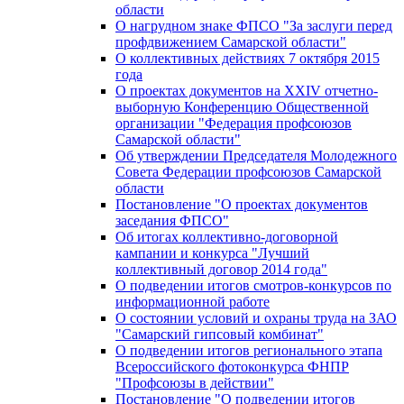
области
О нагрудном знаке ФПСО "За заслуги перед
профдвижением Самарской области"
О коллективных действиях 7 октября 2015
года
О проектах документов на XXIV отчетно-
выборную Конференцию Общественной
организации "Федерация профсоюзов
Самарской области"
Об утверждении Председателя Молодежного
Совета Федерации профсоюзов Самарской
области
Постановление "О проектах документов
заседания ФПСО"
Об итогах коллективно-договорной
кампании и конкурса "Лучший
коллективный договор 2014 года"
О подведении итогов смотров-конкурсов по
информационной работе
О состоянии условий и охраны труда на ЗАО
"Самарский гипсовый комбинат"
О подведении итогов регионального этапа
Всероссийского фотоконкурса ФНПР
"Профсоюзы в действии"
Постановление "О подведении итогов