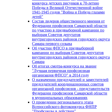
конкурса детских рисунков к 70-летию
Победы в Великой Отечественной войне
1941-1945 годов "Война и Победа глазами
детей"
Состав лидеров общественного мнения от
Федерации профсоюзов Самарской области
по участию в предвыборной кампании по
выборам Советов депутатов
внутригородских районов городского округа
Самара первого созыва
Об участии ФПСО в предвыборной
кампании по выборам Советов депутатов
внутригородских районов городского округа
Самара
Об итогах смотра-конкурса на звание
"Лучшая первичная профсоюзная
организация ФПСО" в 2014 году
О назначении председателей и заместителей
председателей координационных советов
организаций профсоюзов - представительств
Федерации профсоюзов Самарской области
в муниципальных образованиях
О проведении регионального этапа
Всероссийского фотоконкурса ФНПР
"Профсоюзы в действии"