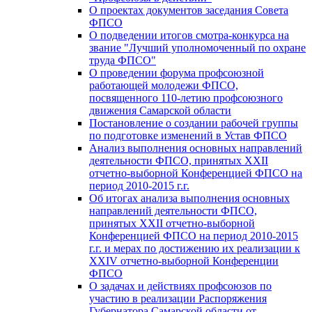
О проектах документов заседания Совета
ФПСО
О подведении итогов смотра-конкурса на
звание "Лучший уполномоченный по охране
труда ФПСО"
О проведении форума профсоюзной
работающей молодежи ФПСО,
посвященного 110-летию профсоюзного
движения Самарской области
Постановление о создании рабочей группы
по подготовке изменений в Устав ФПСО
Анализ выполнения основных направлений
деятельности ФПСО, принятых XXII
отчетно-выборной Конференцией ФПСО на
период 2010-2015 г.г.
Об итогах анализа выполнения основных
направлений деятельности ФПСО,
принятых XXII отчетно-выборной
Конференцией ФПСО на период 2010-2015
г.г. и мерах по достижению их реализации к
XXIV отчетно-выборной Конференции
ФПСО
О задачах и действиях профсоюзов по
участию в реализации Распоряжения
Губернатора Самарской области от