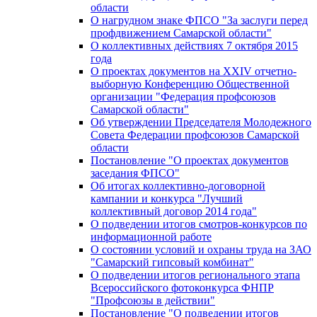
области
О нагрудном знаке ФПСО "За заслуги перед
профдвижением Самарской области"
О коллективных действиях 7 октября 2015
года
О проектах документов на XXIV отчетно-
выборную Конференцию Общественной
организации "Федерация профсоюзов
Самарской области"
Об утверждении Председателя Молодежного
Совета Федерации профсоюзов Самарской
области
Постановление "О проектах документов
заседания ФПСО"
Об итогах коллективно-договорной
кампании и конкурса "Лучший
коллективный договор 2014 года"
О подведении итогов смотров-конкурсов по
информационной работе
О состоянии условий и охраны труда на ЗАО
"Самарский гипсовый комбинат"
О подведении итогов регионального этапа
Всероссийского фотоконкурса ФНПР
"Профсоюзы в действии"
Постановление "О подведении итогов