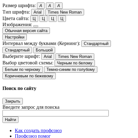
Размер шрифта:
A
A
A
Тип шрифта:
Arial
Times New Roman
Цвета сайта:
Ц
Ц
Ц
Ц
Изображения:
Обычная версия сайта
Настройки
Интервал между буквами (Кернинг):
Стандартный
Стандартный
Большой
Выберите шрифт:
Arial
Times New Roman
Выбор цветовой схемы:
Черным по белому
Белым по черному
Темно-синим по голубому
Коричневым по бежевому
Поиск по сайту
Закрыть
Введите запрос для поиска
Найти
Как создать профсоюз
Профсоюз помог