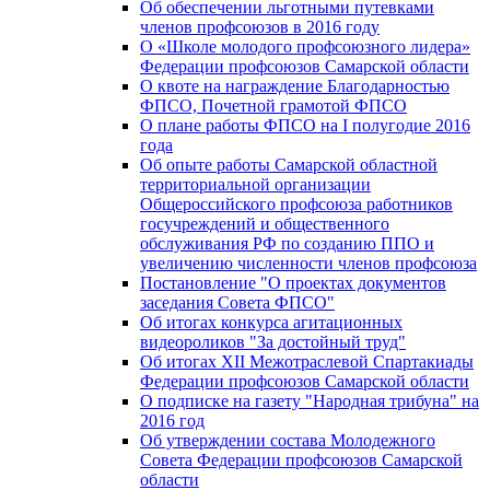
Об обеспечении льготными путевками
членов профсоюзов в 2016 году
О «Школе молодого профсоюзного лидера»
Федерации профсоюзов Самарской области
О квоте на награждение Благодарностью
ФПСО, Почетной грамотой ФПСО
О плане работы ФПСО на I полугодие 2016
года
Об опыте работы Самарской областной
территориальной организации
Общероссийского профсоюза работников
госучреждений и общественного
обслуживания РФ по созданию ППО и
увеличению численности членов профсоюза
Постановление "О проектах документов
заседания Совета ФПСО"
Об итогах конкурса агитационных
видеороликов "За достойный труд"
Об итогах XII Межотраслевой Спартакиады
Федерации профсоюзов Самарской области
О подписке на газету "Народная трибуна" на
2016 год
Об утверждении состава Молодежного
Совета Федерации профсоюзов Самарской
области