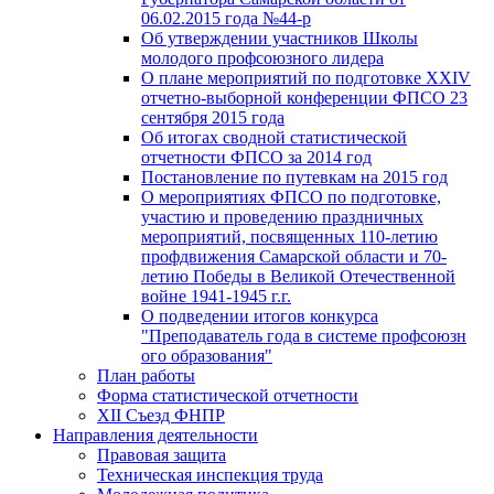
06.02.2015 года №44-р
Об утверждении участников Школы
молодого профсоюзного лидера
О плане мероприятий по подготовке XXIV
отчетно-выборной конференции ФПСО 23
сентября 2015 года
Об итогах сводной статистической
отчетности ФПСО за 2014 год
Постановление по путевкам на 2015 год
О мероприятиях ФПСО по подготовке,
участию и проведению праздничных
мероприятий, посвященных 110-летию
профдвижения Самарской области и 70-
летию Победы в Великой Отечественной
войне 1941-1945 г.г.
О подведении итогов конкурса
"Преподаватель года в системе профсоюзн
ого образования"
План работы
Форма статистической отчетности
XII Съезд ФНПР
Направления деятельности
Правовая защита
Техническая инспекция труда