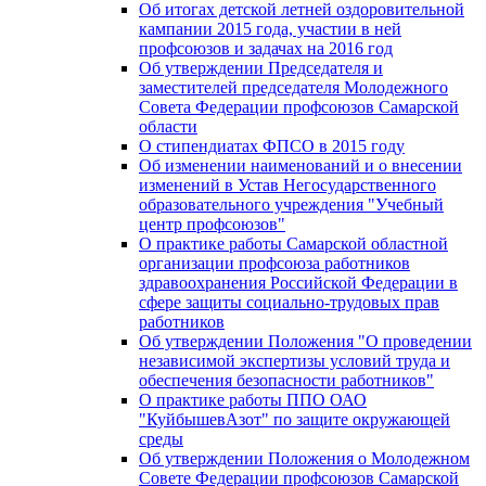
Об итогах детской летней оздоровительной
кампании 2015 года, участии в ней
профсоюзов и задачах на 2016 год
Об утверждении Председателя и
заместителей председателя Молодежного
Совета Федерации профсоюзов Самарской
области
О стипендиатах ФПСО в 2015 году
Об изменении наименований и о внесении
изменений в Устав Негосударственного
образовательного учреждения "Учебный
центр профсоюзов"
О практике работы Самарской областной
организации профсоюза работников
здравоохранения Российской Федерации в
сфере защиты социально-трудовых прав
работников
Об утверждении Положения "О проведении
независимой экспертизы условий труда и
обеспечения безопасности работников"
О практике работы ППО ОАО
"КуйбышевАзот" по защите окружающей
среды
Об утверждении Положения о Молодежном
Совете Федерации профсоюзов Самарской