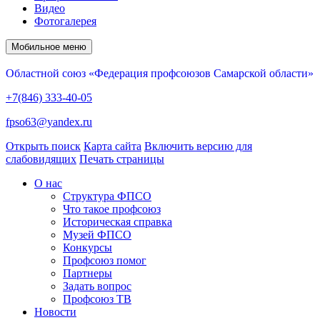
Видео
Фотогалерея
Мобильное меню
Областной союз «Федерация профсоюзов Самарской области»
+7(846) 333-40-05
fpso63@yandex.ru
Открыть поиск
Карта сайта
Включить версию для
слабовидящих
Печать страницы
О нас
Структура ФПСО
Что такое профсоюз
Историческая справка
Музей ФПСО
Конкурсы
Профсоюз помог
Партнеры
Задать вопрос
Профсоюз ТВ
Новости