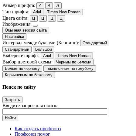
Размер шрифта:
A
A
A
Тип шрифта:
Arial
Times New Roman
Цвета сайта:
Ц
Ц
Ц
Ц
Изображения:
Обычная версия сайта
Настройки
Интервал между буквами (Кернинг):
Стандартный
Стандартный
Большой
Выберите шрифт:
Arial
Times New Roman
Выбор цветовой схемы:
Черным по белому
Белым по черному
Темно-синим по голубому
Коричневым по бежевому
Поиск по сайту
Закрыть
Введите запрос для поиска
Найти
Как создать профсоюз
Профсоюз помог