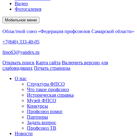
Видео
Фотогалерея
Мобильное меню
Областной союз «Федерация профсоюзов Самарской области»
+7(846) 333-40-05
fpso63@yandex.ru
Открыть поиск
Карта сайта
Включить версию для
слабовидящих
Печать страницы
О нас
Структура ФПСО
Что такое профсоюз
Историческая справка
Музей ФПСО
Конкурсы
Профсоюз помог
Партнеры
Задать вопрос
Профсоюз ТВ
Новости