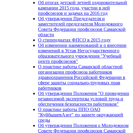
Об итогах детской летней оздоровительной
кампании 2015 года, участии в ней
профсоюзов и задачах на 2016 год
Об утверждении Председателя и
заместителей председателя Молодежного
Совета Федерации профсоюзов Самарской
области
О стипендиатах ФПСО в 2015 году
Об изменении наименований и о внесении
изменений в Устав Негосударственного
образовательного учреждения "Учебный
центр профсоюзов"
О практике работы Самарской областной
организации профсоюза работников
здравоохранения Российской Федерации в
сфере защиты социально-трудовых прав
работников
Об утверждении Положения "О проведении
независимой экспертизы условий труда и
обеспечения безопасности работников"
О практике работы ППО ОАО
"КуйбышевАзот" по защите окружающей
среды
Об утверждении Положения о Молодежном
Совете Федерации профсоюзов Самарской