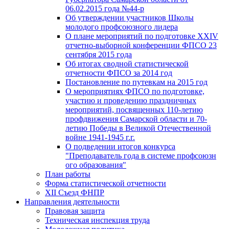
06.02.2015 года №44-р
Об утверждении участников Школы
молодого профсоюзного лидера
О плане мероприятий по подготовке XXIV
отчетно-выборной конференции ФПСО 23
сентября 2015 года
Об итогах сводной статистической
отчетности ФПСО за 2014 год
Постановление по путевкам на 2015 год
О мероприятиях ФПСО по подготовке,
участию и проведению праздничных
мероприятий, посвященных 110-летию
профдвижения Самарской области и 70-
летию Победы в Великой Отечественной
войне 1941-1945 г.г.
О подведении итогов конкурса
"Преподаватель года в системе профсоюзн
ого образования"
План работы
Форма статистической отчетности
XII Съезд ФНПР
Направления деятельности
Правовая защита
Техническая инспекция труда