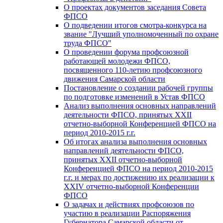
О проектах документов заседания Совета
ФПСО
О подведении итогов смотра-конкурса на
звание "Лучший уполномоченный по охране
труда ФПСО"
О проведении форума профсоюзной
работающей молодежи ФПСО,
посвященного 110-летию профсоюзного
движения Самарской области
Постановление о создании рабочей группы
по подготовке изменений в Устав ФПСО
Анализ выполнения основных направлений
деятельности ФПСО, принятых XXII
отчетно-выборной Конференцией ФПСО на
период 2010-2015 г.г.
Об итогах анализа выполнения основных
направлений деятельности ФПСО,
принятых XXII отчетно-выборной
Конференцией ФПСО на период 2010-2015
г.г. и мерах по достижению их реализации к
XXIV отчетно-выборной Конференции
ФПСО
О задачах и действиях профсоюзов по
участию в реализации Распоряжения
Губернатора Самарской области от