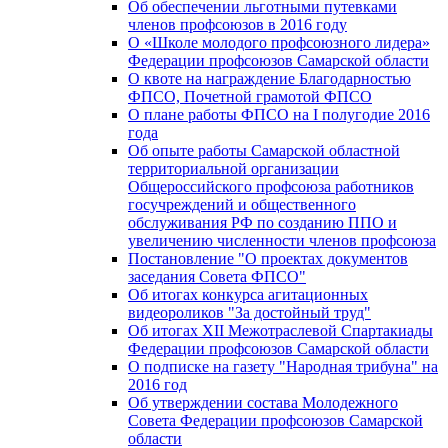
Об обеспечении льготными путевками
членов профсоюзов в 2016 году
О «Школе молодого профсоюзного лидера»
Федерации профсоюзов Самарской области
О квоте на награждение Благодарностью
ФПСО, Почетной грамотой ФПСО
О плане работы ФПСО на I полугодие 2016
года
Об опыте работы Самарской областной
территориальной организации
Общероссийского профсоюза работников
госучреждений и общественного
обслуживания РФ по созданию ППО и
увеличению численности членов профсоюза
Постановление "О проектах документов
заседания Совета ФПСО"
Об итогах конкурса агитационных
видеороликов "За достойный труд"
Об итогах XII Межотраслевой Спартакиады
Федерации профсоюзов Самарской области
О подписке на газету "Народная трибуна" на
2016 год
Об утверждении состава Молодежного
Совета Федерации профсоюзов Самарской
области