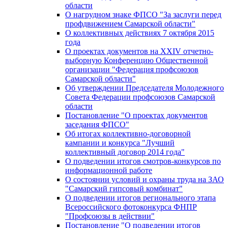
области
О нагрудном знаке ФПСО "За заслуги перед
профдвижением Самарской области"
О коллективных действиях 7 октября 2015
года
О проектах документов на XXIV отчетно-
выборную Конференцию Общественной
организации "Федерация профсоюзов
Самарской области"
Об утверждении Председателя Молодежного
Совета Федерации профсоюзов Самарской
области
Постановление "О проектах документов
заседания ФПСО"
Об итогах коллективно-договорной
кампании и конкурса "Лучший
коллективный договор 2014 года"
О подведении итогов смотров-конкурсов по
информационной работе
О состоянии условий и охраны труда на ЗАО
"Самарский гипсовый комбинат"
О подведении итогов регионального этапа
Всероссийского фотоконкурса ФНПР
"Профсоюзы в действии"
Постановление "О подведении итогов