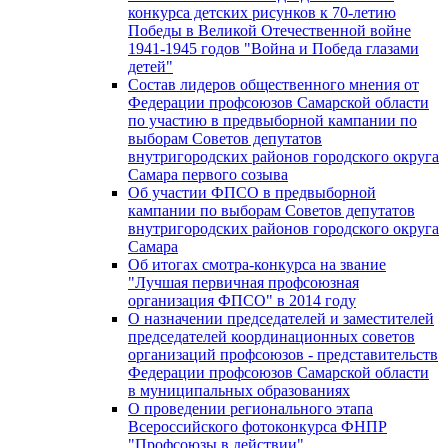
конкурса детских рисунков к 70-летию
Победы в Великой Отечественной войне
1941-1945 годов "Война и Победа глазами
детей"
Состав лидеров общественного мнения от
Федерации профсоюзов Самарской области
по участию в предвыборной кампании по
выборам Советов депутатов
внутригородских районов городского округа
Самара первого созыва
Об участии ФПСО в предвыборной
кампании по выборам Советов депутатов
внутригородских районов городского округа
Самара
Об итогах смотра-конкурса на звание
"Лучшая первичная профсоюзная
организация ФПСО" в 2014 году
О назначении председателей и заместителей
председателей координационных советов
организаций профсоюзов - представительств
Федерации профсоюзов Самарской области
в муниципальных образованиях
О проведении регионального этапа
Всероссийского фотоконкурса ФНПР
"Профсоюзы в действии"