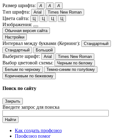
Размер шрифта:
A
A
A
Тип шрифта:
Arial
Times New Roman
Цвета сайта:
Ц
Ц
Ц
Ц
Изображения:
Обычная версия сайта
Настройки
Интервал между буквами (Кернинг):
Стандартный
Стандартный
Большой
Выберите шрифт:
Arial
Times New Roman
Выбор цветовой схемы:
Черным по белому
Белым по черному
Темно-синим по голубому
Коричневым по бежевому
Поиск по сайту
Закрыть
Введите запрос для поиска
Найти
Как создать профсоюз
Профсоюз помог