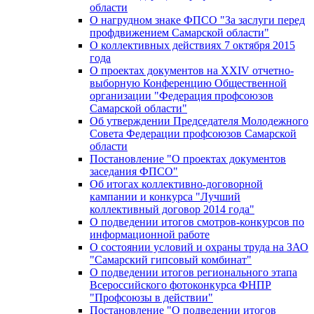
области
О нагрудном знаке ФПСО "За заслуги перед
профдвижением Самарской области"
О коллективных действиях 7 октября 2015
года
О проектах документов на XXIV отчетно-
выборную Конференцию Общественной
организации "Федерация профсоюзов
Самарской области"
Об утверждении Председателя Молодежного
Совета Федерации профсоюзов Самарской
области
Постановление "О проектах документов
заседания ФПСО"
Об итогах коллективно-договорной
кампании и конкурса "Лучший
коллективный договор 2014 года"
О подведении итогов смотров-конкурсов по
информационной работе
О состоянии условий и охраны труда на ЗАО
"Самарский гипсовый комбинат"
О подведении итогов регионального этапа
Всероссийского фотоконкурса ФНПР
"Профсоюзы в действии"
Постановление "О подведении итогов