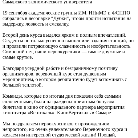
Самарского экономического университета
19 сентября академические группы ИМ, ИНиМЭ и ФСППО
собрались в лесопарке "Дубки", чтобы пройти испытания на
выдержку, ловкость и смекалку.
Второй день курса выдался ярким и полным впечатлений.
Студенты не только успешно выполнили задания станций, но
и проявили потрясающую слаженность и изобретательность.
Сомнений нет, наши первокурсники — самые дружные и
самые крутые.
Благодаря усердной работе и безграничному позитиву
организаторов, веревочный курс стал душевным
мероприятием, о котором ребята точно будут вспоминать с
большой теплотой.
Команды, которые по итогам дня показали себя самыми
сплоченными, были награждены приятным бонусом —
билетами в кино от официального партнера мероприятия
кинотеатра «Вертикаль». КиноВертикаль в Самаре
Мы поздравляем первокурсников с прохождением
непростого, но очень увлекательного Веревочного курса и
желаем им интересной студенческой жизни! Прощай,