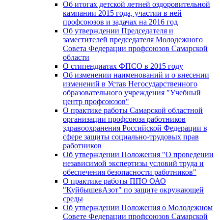
Об итогах детской летней оздоровительной
кампании 2015 года, участии в ней
профсоюзов и задачах на 2016 год
Об утверждении Председателя и
заместителей председателя Молодежного
Совета Федерации профсоюзов Самарской
области
О стипендиатах ФПСО в 2015 году
Об изменении наименований и о внесении
изменений в Устав Негосударственного
образовательного учреждения "Учебный
центр профсоюзов"
О практике работы Самарской областной
организации профсоюза работников
здравоохранения Российской Федерации в
сфере защиты социально-трудовых прав
работников
Об утверждении Положения "О проведении
независимой экспертизы условий труда и
обеспечения безопасности работников"
О практике работы ППО ОАО
"КуйбышевАзот" по защите окружающей
среды
Об утверждении Положения о Молодежном
Совете Федерации профсоюзов Самарской