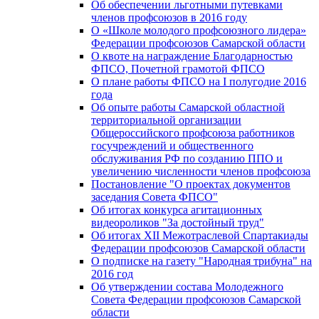
Об обеспечении льготными путевками
членов профсоюзов в 2016 году
О «Школе молодого профсоюзного лидера»
Федерации профсоюзов Самарской области
О квоте на награждение Благодарностью
ФПСО, Почетной грамотой ФПСО
О плане работы ФПСО на I полугодие 2016
года
Об опыте работы Самарской областной
территориальной организации
Общероссийского профсоюза работников
госучреждений и общественного
обслуживания РФ по созданию ППО и
увеличению численности членов профсоюза
Постановление "О проектах документов
заседания Совета ФПСО"
Об итогах конкурса агитационных
видеороликов "За достойный труд"
Об итогах XII Межотраслевой Спартакиады
Федерации профсоюзов Самарской области
О подписке на газету "Народная трибуна" на
2016 год
Об утверждении состава Молодежного
Совета Федерации профсоюзов Самарской
области