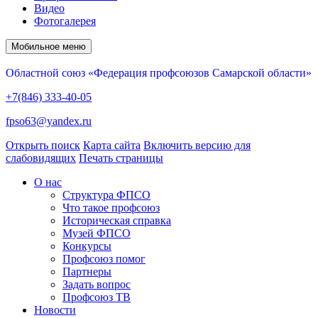
Видео
Фотогалерея
Мобильное меню
Областной союз «Федерация профсоюзов Самарской области»
+7(846) 333-40-05
fpso63@yandex.ru
Открыть поиск
Карта сайта
Включить версию для
слабовидящих
Печать страницы
О нас
Структура ФПСО
Что такое профсоюз
Историческая справка
Музей ФПСО
Конкурсы
Профсоюз помог
Партнеры
Задать вопрос
Профсоюз ТВ
Новости