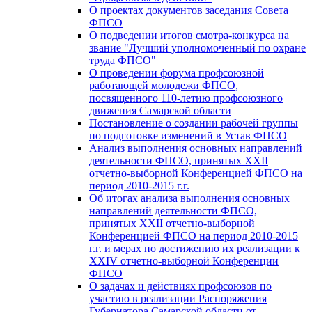
О проектах документов заседания Совета
ФПСО
О подведении итогов смотра-конкурса на
звание "Лучший уполномоченный по охране
труда ФПСО"
О проведении форума профсоюзной
работающей молодежи ФПСО,
посвященного 110-летию профсоюзного
движения Самарской области
Постановление о создании рабочей группы
по подготовке изменений в Устав ФПСО
Анализ выполнения основных направлений
деятельности ФПСО, принятых XXII
отчетно-выборной Конференцией ФПСО на
период 2010-2015 г.г.
Об итогах анализа выполнения основных
направлений деятельности ФПСО,
принятых XXII отчетно-выборной
Конференцией ФПСО на период 2010-2015
г.г. и мерах по достижению их реализации к
XXIV отчетно-выборной Конференции
ФПСО
О задачах и действиях профсоюзов по
участию в реализации Распоряжения
Губернатора Самарской области от