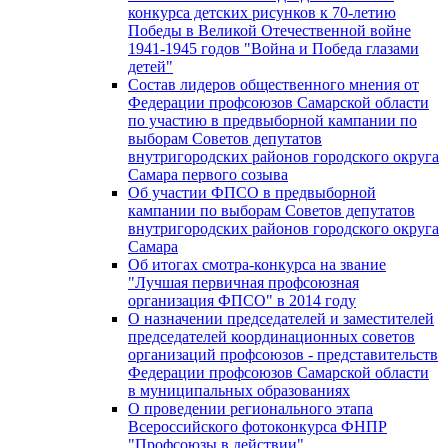
конкурса детских рисунков к 70-летию
Победы в Великой Отечественной войне
1941-1945 годов "Война и Победа глазами
детей"
Состав лидеров общественного мнения от
Федерации профсоюзов Самарской области
по участию в предвыборной кампании по
выборам Советов депутатов
внутригородских районов городского округа
Самара первого созыва
Об участии ФПСО в предвыборной
кампании по выборам Советов депутатов
внутригородских районов городского округа
Самара
Об итогах смотра-конкурса на звание
"Лучшая первичная профсоюзная
организация ФПСО" в 2014 году
О назначении председателей и заместителей
председателей координационных советов
организаций профсоюзов - представительств
Федерации профсоюзов Самарской области
в муниципальных образованиях
О проведении регионального этапа
Всероссийского фотоконкурса ФНПР
"Профсоюзы в действии"