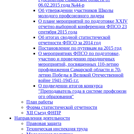
06.02.2015 года №44-р
Об утверждении участников Школы
молодого профсоюзного лидера
О плане мероприятий по подготовке XXIV
отчетно-выборной конференции ФПСО 23
сентября 2015 года
Об итогах сводной статистической
отчетности ФПСО за 2014 год
Постановление по путевкам на 2015 год
О мероприятиях ФПСО по подготовке,
участию и проведению праздничных
мероприятий, посвященных 110-летию
профдвижения Самарской области и 70-
летию Победы в Великой Отечественной
войне 1941-1945 г.г.
О подведении итогов конкурса
"Преподаватель года в системе профсоюзн
ого образования"
План работы
Форма статистической отчетности
XII Съезд ФНПР
Направления деятельности
Правовая защита
Техническая инспекция труда