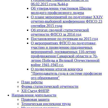
06.02.2015 года №44-р
Об утверждении участников Школы
молодого профсоюзного лидера
О плане мероприятий по подготовке XXIV
отчетно-выборной конференции ФПСО 23
сентября 2015 года
Об итогах сводной статистической
отчетности ФПСО за 2014 год
Постановление по путевкам на 2015 год
О мероприятиях ФПСО по подготовке,
участию и проведению праздничных
мероприятий, посвященных 110-летию
профдвижения Самарской области и 70-
летию Победы в Великой Отечественной
войне 1941-1945 г.г.
О подведении итогов конкурса
"Преподаватель года в системе профсоюзн
ого образования"
План работы
Форма статистической отчетности
XII Съезд ФНПР
Направления деятельности
Правовая защита
Техническая инспекция труда