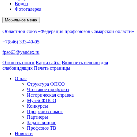
Видео
Фотогалерея
Мобильное меню
Областной союз «Федерация профсоюзов Самарской области»
+7(846) 333-40-05
fpso63@yandex.ru
Открыть поиск
Карта сайта
Включить версию для
слабовидящих
Печать страницы
О нас
Структура ФПСО
Что такое профсоюз
Историческая справка
Музей ФПСО
Конкурсы
Профсоюз помог
Партнеры
Задать вопрос
Профсоюз ТВ
Новости