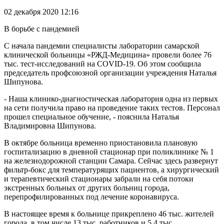
02 декабря 2020 12:16
В борьбе с пандемией
С начала пандемии специалисты лаборатории самарской
клинической больницы «РЖД-Медицина» провели более 76
тыс. тест-исследований на COVID-19. Об этом сообщила
председатель профсоюзной организации учре­ждения Наталья
Шипунова.
- Наша клинико-диагностическая лаборатория одна из первых
на сети получила право на проведение таких тестов. Персонал
прошел специальное обучение, - пояснила Наталья
Владимировна Шипунова.
В октябре больница временно приостановила плановую
госпитализацию в дневной стационар при поликлинике № 1
на железнодорожной станции Самара. Сейчас здесь развернут
фильтр-бокс для температурящих пациентов, а хирургический
и терапевтический стационары забрали на себя потоки
экстренных больных от других больниц города,
перепрофилированных под лечение коронавируса.
В настоящее время к больнице прикреплено 46 тыс. жителей
города, в том числе 13 тыс. работников и 5,4 тыс.