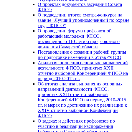
О проектах документов заседания Совета
ФПСО
О подведении итогов смотра-конкурса на
звание "Лучший уполномоченный по охране
труда ФПСО"
О проведении форума профсоюзной
работающей молодежи ФПСО,
посвященного 110-летию профсоюзного
движения Самарской области
Постановление о создании рабочей группы
по подготовке изменений в Устав ФПСО
Анализ выполнения основных направлений
деятельности ФПСО, принятых XXII
отчетно-выборной Конференцией ФПСО на
период 2010-2015 г.г.
Об итогах анализа выполнения основных
направлений деятельности ФПСО,
принятых XXII отчетно-выборной
Конференцией ФПСО на период 2010-2015
г.г. и мерах по достижению их реализации к
XXIV отчетно-выборной Конференции
ФПСО
О задачах и действиях профсоюзов по
участию в реализации Распоряжения
Губернатора Самарской области от