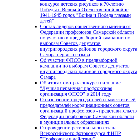
конкурса детских рисунков к 70-летию
Победы в Великой Отечественной войне
1941-1945 годов "Война и Победа глазами
детей"
Состав лидеров общественного мнения от
Федерации профсоюзов Самарской области
по участию в предвыборной кампании по
выборам Советов депутатов
внутригородских районов городского округа
Самара первого созыва
Об участии ФПСО в предвыборной
кампании по выборам Советов депутатов
внутригородских районов городского округа
Самара
Об итогах смотра-конкурса на звание
"Лучшая первичная профсоюзная
организация ФПСО" в 2014 году
О назначении председателей и заместителей
председателей координационных советов
организаций профсоюзов - представительств
Федерации профсоюзов Самарской области
в муниципальных образованиях
О проведении регионального этапа
Всероссийского фотоконкурса ФНПР
"Профсоюзы в действии"