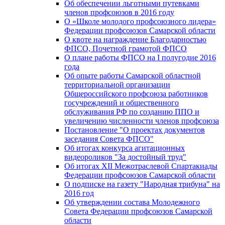
Об обеспечении льготными путевками
членов профсоюзов в 2016 году
О «Школе молодого профсоюзного лидера»
Федерации профсоюзов Самарской области
О квоте на награждение Благодарностью
ФПСО, Почетной грамотой ФПСО
О плане работы ФПСО на I полугодие 2016
года
Об опыте работы Самарской областной
территориальной организации
Общероссийского профсоюза работников
госучреждений и общественного
обслуживания РФ по созданию ППО и
увеличению численности членов профсоюза
Постановление "О проектах документов
заседания Совета ФПСО"
Об итогах конкурса агитационных
видеороликов "За достойный труд"
Об итогах XII Межотраслевой Спартакиады
Федерации профсоюзов Самарской области
О подписке на газету "Народная трибуна" на
2016 год
Об утверждении состава Молодежного
Совета Федерации профсоюзов Самарской
области