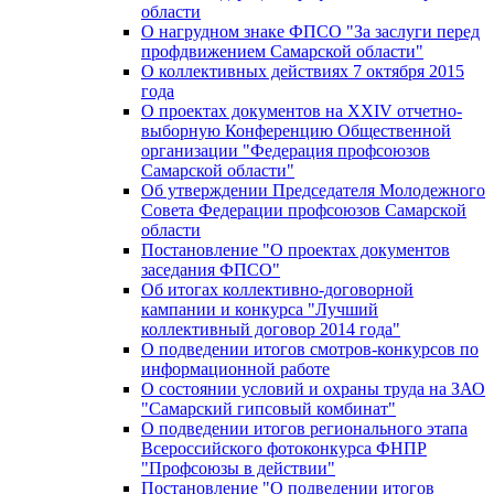
области
О нагрудном знаке ФПСО "За заслуги перед
профдвижением Самарской области"
О коллективных действиях 7 октября 2015
года
О проектах документов на XXIV отчетно-
выборную Конференцию Общественной
организации "Федерация профсоюзов
Самарской области"
Об утверждении Председателя Молодежного
Совета Федерации профсоюзов Самарской
области
Постановление "О проектах документов
заседания ФПСО"
Об итогах коллективно-договорной
кампании и конкурса "Лучший
коллективный договор 2014 года"
О подведении итогов смотров-конкурсов по
информационной работе
О состоянии условий и охраны труда на ЗАО
"Самарский гипсовый комбинат"
О подведении итогов регионального этапа
Всероссийского фотоконкурса ФНПР
"Профсоюзы в действии"
Постановление "О подведении итогов