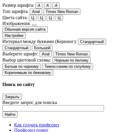
Размер шрифта:
A
A
A
Тип шрифта:
Arial
Times New Roman
Цвета сайта:
Ц
Ц
Ц
Ц
Изображения:
Обычная версия сайта
Настройки
Интервал между буквами (Кернинг):
Стандартный
Стандартный
Большой
Выберите шрифт:
Arial
Times New Roman
Выбор цветовой схемы:
Черным по белому
Белым по черному
Темно-синим по голубому
Коричневым по бежевому
Поиск по сайту
Закрыть
Введите запрос для поиска
Найти
Как создать профсоюз
Профсоюз помог