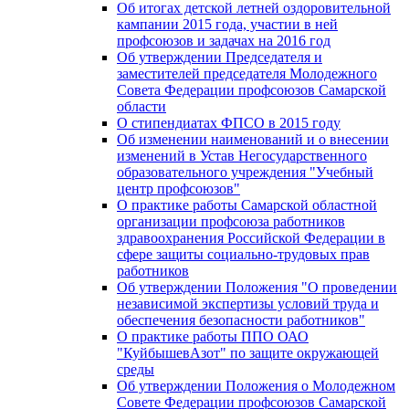
Об итогах детской летней оздоровительной
кампании 2015 года, участии в ней
профсоюзов и задачах на 2016 год
Об утверждении Председателя и
заместителей председателя Молодежного
Совета Федерации профсоюзов Самарской
области
О стипендиатах ФПСО в 2015 году
Об изменении наименований и о внесении
изменений в Устав Негосударственного
образовательного учреждения "Учебный
центр профсоюзов"
О практике работы Самарской областной
организации профсоюза работников
здравоохранения Российской Федерации в
сфере защиты социально-трудовых прав
работников
Об утверждении Положения "О проведении
независимой экспертизы условий труда и
обеспечения безопасности работников"
О практике работы ППО ОАО
"КуйбышевАзот" по защите окружающей
среды
Об утверждении Положения о Молодежном
Совете Федерации профсоюзов Самарской