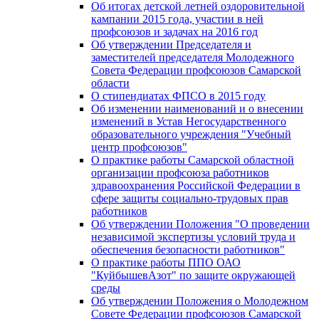
Об итогах детской летней оздоровительной
кампании 2015 года, участии в ней
профсоюзов и задачах на 2016 год
Об утверждении Председателя и
заместителей председателя Молодежного
Совета Федерации профсоюзов Самарской
области
О стипендиатах ФПСО в 2015 году
Об изменении наименований и о внесении
изменений в Устав Негосударственного
образовательного учреждения "Учебный
центр профсоюзов"
О практике работы Самарской областной
организации профсоюза работников
здравоохранения Российской Федерации в
сфере защиты социально-трудовых прав
работников
Об утверждении Положения "О проведении
независимой экспертизы условий труда и
обеспечения безопасности работников"
О практике работы ППО ОАО
"КуйбышевАзот" по защите окружающей
среды
Об утверждении Положения о Молодежном
Совете Федерации профсоюзов Самарской