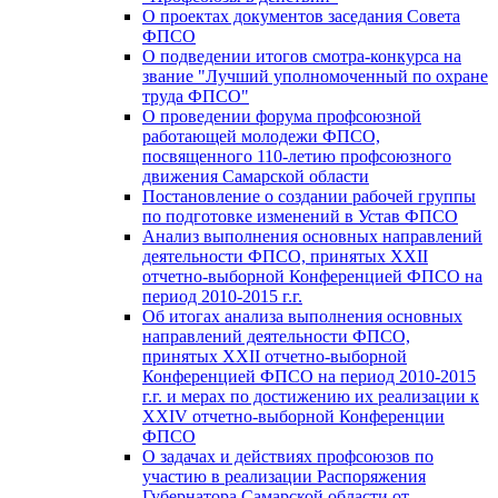
О проектах документов заседания Совета
ФПСО
О подведении итогов смотра-конкурса на
звание "Лучший уполномоченный по охране
труда ФПСО"
О проведении форума профсоюзной
работающей молодежи ФПСО,
посвященного 110-летию профсоюзного
движения Самарской области
Постановление о создании рабочей группы
по подготовке изменений в Устав ФПСО
Анализ выполнения основных направлений
деятельности ФПСО, принятых XXII
отчетно-выборной Конференцией ФПСО на
период 2010-2015 г.г.
Об итогах анализа выполнения основных
направлений деятельности ФПСО,
принятых XXII отчетно-выборной
Конференцией ФПСО на период 2010-2015
г.г. и мерах по достижению их реализации к
XXIV отчетно-выборной Конференции
ФПСО
О задачах и действиях профсоюзов по
участию в реализации Распоряжения
Губернатора Самарской области от