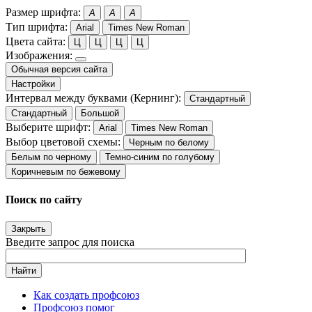
Размер шрифта:
A
A
A
Тип шрифта:
Arial
Times New Roman
Цвета сайта:
Ц
Ц
Ц
Ц
Изображения:
Обычная версия сайта
Настройки
Интервал между буквами (Кернинг):
Стандартный
Стандартный
Большой
Выберите шрифт:
Arial
Times New Roman
Выбор цветовой схемы:
Черным по белому
Белым по черному
Темно-синим по голубому
Коричневым по бежевому
Поиск по сайту
Закрыть
Введите запрос для поиска
Найти
Как создать профсоюз
Профсоюз помог