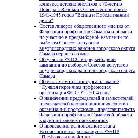
конкурса детских рисунков к 70-летию
Победы в Великой Отечественной войне
1941-1945 годов "Война и Победа глазами
детей"
Состав лидеров общественного мнения от
Федерации профсоюзов Самарской области
по участию в предвыборной кампании по
выборам Советов депутатов
внутригородских районов городского округа
Самара первого созыва
Об участии ФПСО в предвыборной
кампании по выборам Советов депутатов
внутригородских районов городского округа
Самара
Об итогах смотра-конкурса на звание
"Лучшая первичная профсоюзная
организация ФПСО" в 2014 году
О назначении председателей и заместителей
председателей координационных советов
организаций профсоюзов - представительств
Федерации профсоюзов Самарской области
в муниципальных образованиях
О проведении регионального этапа
Всероссийского фотоконкурса ФНПР
"Профсоюзы в действии"