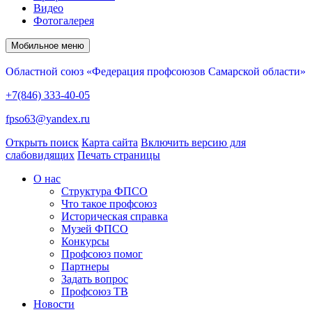
Видео
Фотогалерея
Мобильное меню
Областной союз «Федерация профсоюзов Самарской области»
+7(846) 333-40-05
fpso63@yandex.ru
Открыть поиск
Карта сайта
Включить версию для
слабовидящих
Печать страницы
О нас
Структура ФПСО
Что такое профсоюз
Историческая справка
Музей ФПСО
Конкурсы
Профсоюз помог
Партнеры
Задать вопрос
Профсоюз ТВ
Новости