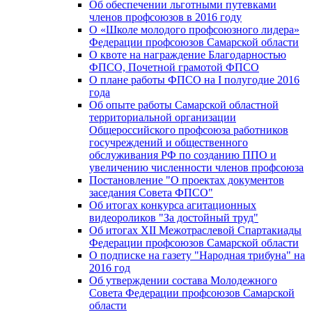
Об обеспечении льготными путевками
членов профсоюзов в 2016 году
О «Школе молодого профсоюзного лидера»
Федерации профсоюзов Самарской области
О квоте на награждение Благодарностью
ФПСО, Почетной грамотой ФПСО
О плане работы ФПСО на I полугодие 2016
года
Об опыте работы Самарской областной
территориальной организации
Общероссийского профсоюза работников
госучреждений и общественного
обслуживания РФ по созданию ППО и
увеличению численности членов профсоюза
Постановление "О проектах документов
заседания Совета ФПСО"
Об итогах конкурса агитационных
видеороликов "За достойный труд"
Об итогах XII Межотраслевой Спартакиады
Федерации профсоюзов Самарской области
О подписке на газету "Народная трибуна" на
2016 год
Об утверждении состава Молодежного
Совета Федерации профсоюзов Самарской
области