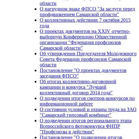
области
О нагрудном знаке ФПСО "За заслуги перед
профдвижением Самарской области"
О коллективных действиях 7 октября 2015
года
О проектах документов на XXIV отчетно-
выборную Конференцию Общественной
организации "Федерация профсоюзов
Самарской области"
Об утверждении Председателя Молодежного
Совета Федерации профсоюзов Самарской
области
Постановление "О проектах документов
заседания ФПСО"
Об итогах коллективно-договорной
кампании и конкурса "Лучший
коллективный договор 2014 года"
О подведении итогов смотров-конкурсов по
информационной работе
О состоянии условий и охраны труда на ЗАО
"Самарский гипсовый комбинат"
О подведении итогов регионального этапа
Всероссийского фотоконкурса ФНПР
"Профсоюзы в действии"
Постановление "О подведении итогов