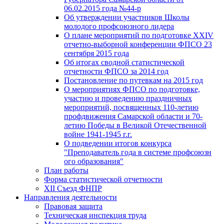
06.02.2015 года №44-р
Об утверждении участников Школы
молодого профсоюзного лидера
О плане мероприятий по подготовке XXIV
отчетно-выборной конференции ФПСО 23
сентября 2015 года
Об итогах сводной статистической
отчетности ФПСО за 2014 год
Постановление по путевкам на 2015 год
О мероприятиях ФПСО по подготовке,
участию и проведению праздничных
мероприятий, посвященных 110-летию
профдвижения Самарской области и 70-
летию Победы в Великой Отечественной
войне 1941-1945 г.г.
О подведении итогов конкурса
"Преподаватель года в системе профсоюзн
ого образования"
План работы
Форма статистической отчетности
XII Съезд ФНПР
Направления деятельности
Правовая защита
Техническая инспекция труда