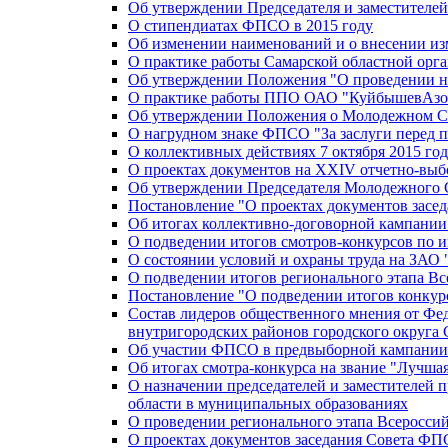
Об утверждении Председателя и заместителе
О стипендиатах ФПСО в 2015 году
Об изменении наименований и о внесении из
О практике работы Самарской областной орг
Об утверждении Положения "О проведении не
О практике работы ППО ОАО "КуйбышевАзот
Об утверждении Положения о Молодежном Со
О нагрудном знаке ФПСО "За заслуги перед 
О коллективных действиях 7 октября 2015 год
О проектах документов на XXIV отчетно-вы
Об утверждении Председателя Молодежного 
Постановление "О проектах документов зас
Об итогах коллективно-договорной кампании
О подведении итогов смотров-конкурсов по 
О состоянии условий и охраны труда на ЗАО
О подведении итогов регионального этапа В
Постановление "О подведении итогов конкурс
Состав лидеров общественного мнения от Фе
внутригородских районов городского округа 
Об участии ФПСО в предвыборной кампании п
Об итогах смотра-конкурса на звание "Лучш
О назначении председателей и заместителей 
области в муниципальных образованиях
О проведении регионального этапа Всеросс
О проектах документов заседания Совета Ф