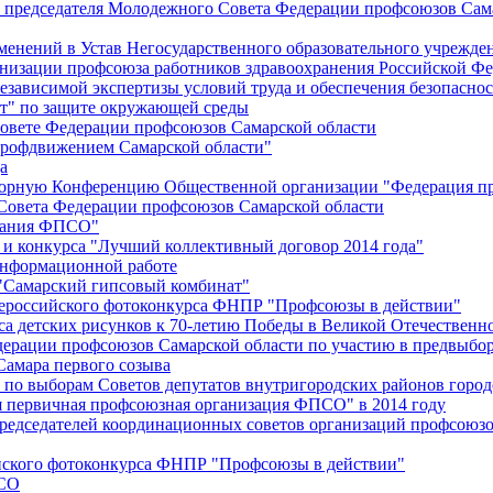
й председателя Молодежного Совета Федерации профсоюзов Сам
менений в Устав Негосударственного образовательного учрежд
анизации профсоюза работников здравоохранения Российской Фе
зависимой экспертизы условий труда и обеспечения безопаснос
" по защите окружающей среды
вете Федерации профсоюзов Самарской области
профдвижением Самарской области"
а
борную Конференцию Общественной организации "Федерация пр
Совета Федерации профсоюзов Самарской области
едания ФПСО"
 и конкурса "Лучший коллективный договор 2014 года"
информационной работе
 "Самарский гипсовый комбинат"
сероссийского фотоконкурса ФНПР "Профсоюзы в действии"
а детских рисунков к 70-летию Победы в Великой Отечественно
дерации профсоюзов Самарской области по участию в предвыбо
Самара первого созыва
о выборам Советов депутатов внутригородских районов город
ая первичная профсоюзная организация ФПСО" в 2014 году
председателей координационных советов организаций профсоюз
ийского фотоконкурса ФНПР "Профсоюзы в действии"
ПСО