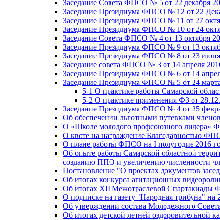
Заседание Совета ФПСО № 5 от 22 декабря 20
Заседание Президиума ФПСО № 12 от 22 Дека
Заседание Президиума ФПСО № 11 от 27 октя
Заседание Президиума ФПСО № 10 от 24 октя
Заседание Совета ФПСО № 4 от 13 октября 20
Заседание Президиума ФПСО № 9 от 13 октяб
Заседание Президиума ФПСО № 8 от 23 июня 
Заседание совета ФПСО № 3 от 14 апреля 201
Заседание Президиума ФПСО № 6 от 14 апрел
Заседание Президиума ФПСО № 5 от 24 марта
5-1 О практике работы Самарской обла
5-2 О практике применения ФЗ от 28.12
Заседание Президиума ФПСО № 4 от 25 февра
Об обеспечении льготными путевками членов
О «Школе молодого профсоюзного лидера» Ф
О квоте на награждение Благодарностью Ф
О плане работы ФПСО на I полугодие 2016 г
Об опыте работы Самарской областной терри
созданию ППО и увеличению численности чл
Постановление "О проектах документов зас
Об итогах конкурса агитационных видеоролик
Об итогах XII Межотраслевой Спартакиады 
О подписке на газету "Народная трибуна" на 
Об утверждении состава Молодежного Совет
Об итогах детской летней оздоровительной ка