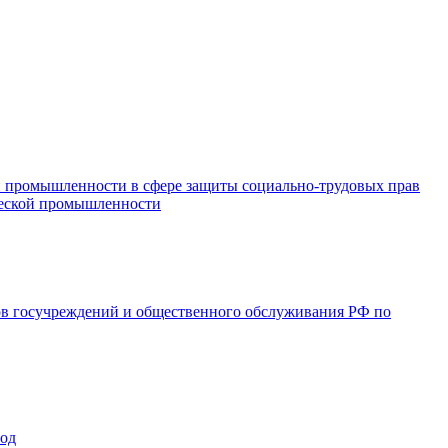
и промышленности в сфере защиты социально-трудовых прав
ической промышленности
ов госучреждений и общественного обслуживания РФ по
год