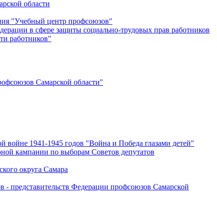
арской области
ения "Учебный центр профсоюзов"
дерации в сфере защиты социально-трудовых прав работников
ти работников"
офсоюзов Самарской области"
й войне 1941-1945 годов "Война и Победа глазами детей"
рной кампании по выборам Советов депутатов
ского округа Самара
ов - представительств Федерации профсоюзов Самарской