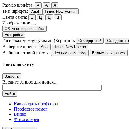
Размер шрифта:
A
A
A
Тип шрифта:
Arial
Times New Roman
Цвета сайта:
Ц
Ц
Ц
Ц
Изображения:
Обычная версия сайта
Настройки
Интервал между буквами (Кернинг):
Стандартный
Стандартны
Выберите шрифт:
Arial
Times New Roman
Выбор цветовой схемы:
Черным по белому
Белым по черному
Поиск по сайту
Закрыть
Введите запрос для поиска
Найти
Как создать профсоюз
Профсоюз помог
Видео
Фотогалерея