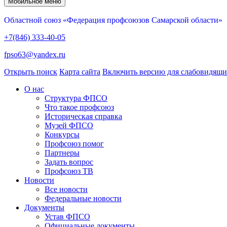
Мобильное меню
Областной союз «Федерация профсоюзов Самарской области»
+7(846) 333-40-05
fpso63@yandex.ru
Открыть поиск
Карта сайта
Включить версию для слабовидящ
О нас
Структура ФПСО
Что такое профсоюз
Историческая справка
Музей ФПСО
Конкурсы
Профсоюз помог
Партнеры
Задать вопрос
Профсоюз ТВ
Новости
Все новости
Федеральные новости
Документы
Устав ФПСО
Официальные документы