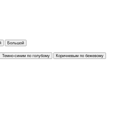
й
Большой
Темно-синим по голубому
Коричневым по бежевому