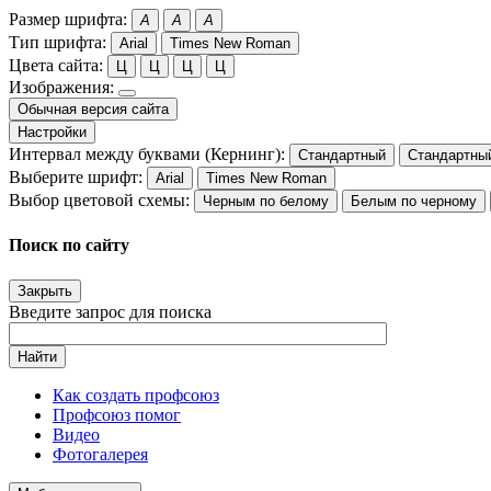
Размер шрифта:
A
A
A
Тип шрифта:
Arial
Times New Roman
Цвета сайта:
Ц
Ц
Ц
Ц
Изображения:
Обычная версия сайта
Настройки
Интервал между буквами (Кернинг):
Стандартный
Стандартны
Выберите шрифт:
Arial
Times New Roman
Выбор цветовой схемы:
Черным по белому
Белым по черному
Поиск по сайту
Закрыть
Введите запрос для поиска
Найти
Как создать профсоюз
Профсоюз помог
Видео
Фотогалерея