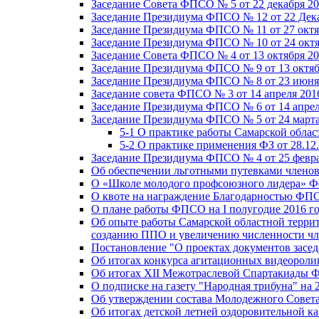
Заседание Совета ФПСО № 5 от 22 декабря 20
Заседание Президиума ФПСО № 12 от 22 Дека
Заседание Президиума ФПСО № 11 от 27 октя
Заседание Президиума ФПСО № 10 от 24 октя
Заседание Совета ФПСО № 4 от 13 октября 20
Заседание Президиума ФПСО № 9 от 13 октяб
Заседание Президиума ФПСО № 8 от 23 июня 
Заседание совета ФПСО № 3 от 14 апреля 201
Заседание Президиума ФПСО № 6 от 14 апрел
Заседание Президиума ФПСО № 5 от 24 марта
5-1 О практике работы Самарской обла
5-2 О практике применения ФЗ от 28.12
Заседание Президиума ФПСО № 4 от 25 февра
Об обеспечении льготными путевками членов
О «Школе молодого профсоюзного лидера» Ф
О квоте на награждение Благодарностью Ф
О плане работы ФПСО на I полугодие 2016 г
Об опыте работы Самарской областной терри
созданию ППО и увеличению численности чл
Постановление "О проектах документов зас
Об итогах конкурса агитационных видеоролик
Об итогах XII Межотраслевой Спартакиады 
О подписке на газету "Народная трибуна" на 
Об утверждении состава Молодежного Совет
Об итогах детской летней оздоровительной ка