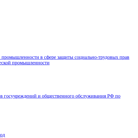
и промышленности в сфере защиты социально-трудовых прав
ической промышленности
ов госучреждений и общественного обслуживания РФ по
год