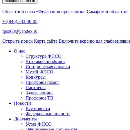
Мобильное меню
Областной союз «Федерация профсоюзов Самарской области»
+7(846) 333-40-05
fpso63@yandex.ru
Открыть поиск
Карта сайта
Включить версию для слабовидящ
О нас
Структура ФПСО
Что такое профсоюз
Историческая справка
Музей ФПСО
Конкурсы
Профсоюз помог
Партнеры
Задать вопрос
Профсоюз ТВ
Новости
Все новости
Федеральные новости
Документы
Устав ФПСО
Официальные документы