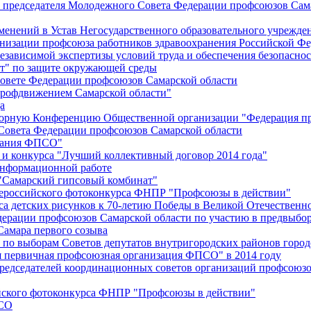
й председателя Молодежного Совета Федерации профсоюзов Сам
менений в Устав Негосударственного образовательного учрежд
анизации профсоюза работников здравоохранения Российской Фе
зависимой экспертизы условий труда и обеспечения безопаснос
" по защите окружающей среды
вете Федерации профсоюзов Самарской области
профдвижением Самарской области"
а
борную Конференцию Общественной организации "Федерация пр
Совета Федерации профсоюзов Самарской области
едания ФПСО"
 и конкурса "Лучший коллективный договор 2014 года"
информационной работе
 "Самарский гипсовый комбинат"
сероссийского фотоконкурса ФНПР "Профсоюзы в действии"
а детских рисунков к 70-летию Победы в Великой Отечественно
дерации профсоюзов Самарской области по участию в предвыбо
Самара первого созыва
о выборам Советов депутатов внутригородских районов город
ая первичная профсоюзная организация ФПСО" в 2014 году
председателей координационных советов организаций профсоюз
ийского фотоконкурса ФНПР "Профсоюзы в действии"
ПСО