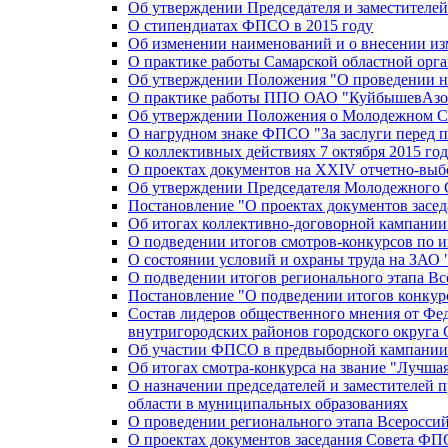
Об утверждении Председателя и заместителе
О стипендиатах ФПСО в 2015 году
Об изменении наименований и о внесении из
О практике работы Самарской областной орг
Об утверждении Положения "О проведении не
О практике работы ППО ОАО "КуйбышевАзот
Об утверждении Положения о Молодежном Со
О нагрудном знаке ФПСО "За заслуги перед 
О коллективных действиях 7 октября 2015 год
О проектах документов на XXIV отчетно-вы
Об утверждении Председателя Молодежного 
Постановление "О проектах документов зас
Об итогах коллективно-договорной кампании
О подведении итогов смотров-конкурсов по 
О состоянии условий и охраны труда на ЗАО
О подведении итогов регионального этапа В
Постановление "О подведении итогов конкурс
Состав лидеров общественного мнения от Фе
внутригородских районов городского округа 
Об участии ФПСО в предвыборной кампании п
Об итогах смотра-конкурса на звание "Лучш
О назначении председателей и заместителей 
области в муниципальных образованиях
О проведении регионального этапа Всеросс
О проектах документов заседания Совета Ф