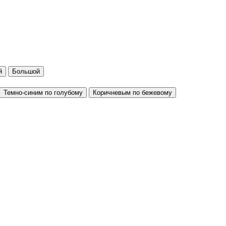
й
Большой
Темно-синим по голубому
Коричневым по бежевому