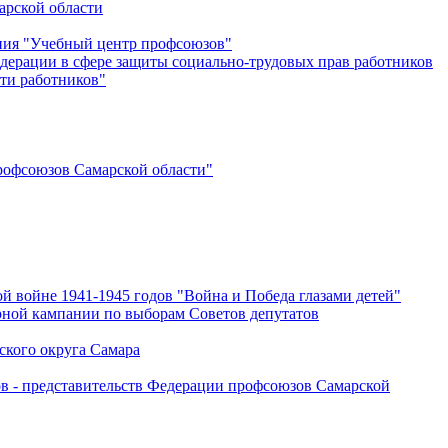
арской области
ения "Учебный центр профсоюзов"
дерации в сфере защиты социально-трудовых прав работников
ти работников"
офсоюзов Самарской области"
й войне 1941-1945 годов "Война и Победа глазами детей"
рной кампании по выборам Советов депутатов
ского округа Самара
ов - представительств Федерации профсоюзов Самарской