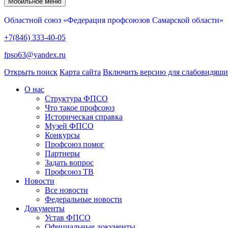
Мобильное меню
Областной союз «Федерация профсоюзов Самарской области»
+7(846) 333-40-05
fpso63@yandex.ru
Открыть поиск
Карта сайта
Включить версию для слабовидящ
О нас
Структура ФПСО
Что такое профсоюз
Историческая справка
Музей ФПСО
Конкурсы
Профсоюз помог
Партнеры
Задать вопрос
Профсоюз ТВ
Новости
Все новости
Федеральные новости
Документы
Устав ФПСО
Официальные документы