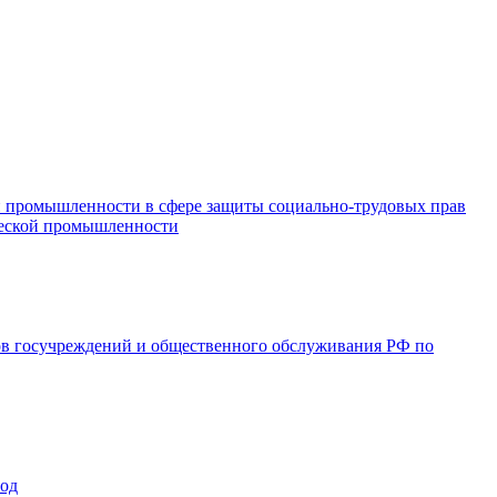
и промышленности в сфере защиты социально-трудовых прав
ической промышленности
ов госучреждений и общественного обслуживания РФ по
год