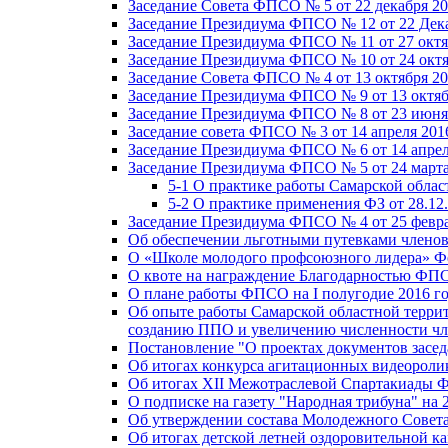
Заседание Совета ФПСО № 5 от 22 декабря 20
Заседание Президиума ФПСО № 12 от 22 Дека
Заседание Президиума ФПСО № 11 от 27 октя
Заседание Президиума ФПСО № 10 от 24 октя
Заседание Совета ФПСО № 4 от 13 октября 20
Заседание Президиума ФПСО № 9 от 13 октяб
Заседание Президиума ФПСО № 8 от 23 июня 
Заседание совета ФПСО № 3 от 14 апреля 201
Заседание Президиума ФПСО № 6 от 14 апрел
Заседание Президиума ФПСО № 5 от 24 марта
5-1 О практике работы Самарской обла
5-2 О практике применения ФЗ от 28.12
Заседание Президиума ФПСО № 4 от 25 февра
Об обеспечении льготными путевками членов
О «Школе молодого профсоюзного лидера» Ф
О квоте на награждение Благодарностью Ф
О плане работы ФПСО на I полугодие 2016 г
Об опыте работы Самарской областной терри
созданию ППО и увеличению численности чл
Постановление "О проектах документов зас
Об итогах конкурса агитационных видеоролик
Об итогах XII Межотраслевой Спартакиады 
О подписке на газету "Народная трибуна" на 
Об утверждении состава Молодежного Совет
Об итогах детской летней оздоровительной ка