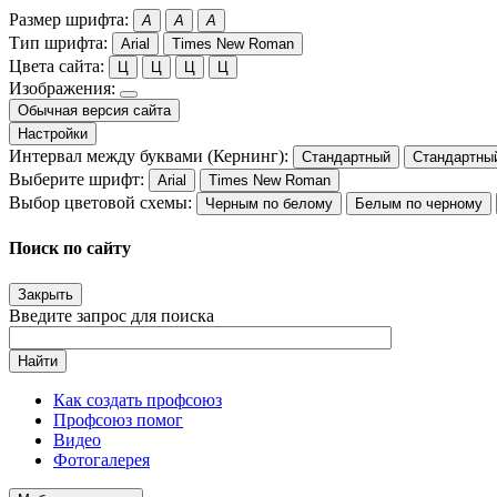
Размер шрифта:
A
A
A
Тип шрифта:
Arial
Times New Roman
Цвета сайта:
Ц
Ц
Ц
Ц
Изображения:
Обычная версия сайта
Настройки
Интервал между буквами (Кернинг):
Стандартный
Стандартны
Выберите шрифт:
Arial
Times New Roman
Выбор цветовой схемы:
Черным по белому
Белым по черному
Поиск по сайту
Закрыть
Введите запрос для поиска
Найти
Как создать профсоюз
Профсоюз помог
Видео
Фотогалерея