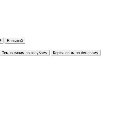
й
Большой
Темно-синим по голубому
Коричневым по бежевому