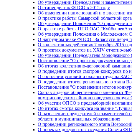
Об утверждении Председателя и заместителе
О стипендиатах ФПСО в 2015 году
Об изменении наименований и о внесении из
О практике работы Самарской областной орг
Об утверждении Положения "О проведении не
О практике работы ППО ОАО "КуйбышевАзот
Об утверждении Положения о Молодежном Со
О нагрудном знаке ФПСО "За заслуги перед 
О коллективных действиях 7 октября 2015 год
О проектах документов на XXIV отчетно-вы
Об утверждении Председателя Молодежного 
Постановление "О проектах документов зас
Об итогах коллективно-договорной кампании
О подведении итогов смотров-конкурсов по 
О состоянии условий и охраны труда на ЗАО
О подведении итогов регионального этапа В
Постановление "О подведении итогов конкурс
Состав лидеров общественного мнения от Фе
внутригородских районов городского округа 
Об участии ФПСО в предвыборной кампании п
Об итогах смотра-конкурса на звание "Лучш
О назначении председателей и заместителей 
области в муниципальных образованиях
О проведении регионального этапа Всеросс
О проектах документов заседания Совета Ф