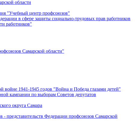
арской области
ения "Учебный центр профсоюзов"
дерации в сфере защиты социально-трудовых прав работников
ти работников"
офсоюзов Самарской области"
й войне 1941-1945 годов "Война и Победа глазами детей"
рной кампании по выборам Советов депутатов
ского округа Самара
ов - представительств Федерации профсоюзов Самарской