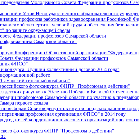
й председателя Молодежного Совета Федерации профсоюзов Сам
менений в Устав Негосударственного образовательного учрежд
анизации профсоюза работников здравоохранения Российской Фе
зависимой экспертизы условий труда и обеспечения безопаснос
" по защите окружающей среды
вете Федерации профсоюзов Самарской области
профдвижением Самарской области"
а
борную Конференцию Общественной организации "Федерация пр
Совета Федерации профсоюзов Самарской области
едания ФПСО"
 и конкурса "Лучший коллективный договор 2014 года"
информационной работе
 "Самарский гипсовый комбинат"
сероссийского фотоконкурса ФНПР "Профсоюзы в действии"
а детских рисунков к 70-летию Победы в Великой Отечественно
дерации профсоюзов Самарской области по участию в предвыбо
Самара первого созыва
о выборам Советов депутатов внутригородских районов город
ая первичная профсоюзная организация ФПСО" в 2014 году
председателей координационных советов организаций профсоюз
ийского фотоконкурса ФНПР "Профсоюзы в действии"
ПСО