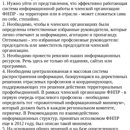
1. Нужно уйти от представления, что эффективно работающая
система информационной работы в членской организации
ФНПР - на территории или в отрасли - может сложиться сама
по себе, стихийно.
2. Необходимо, чтобы в членских организациях были
определены ответственные избранные руководители, которые
лично отвечают за информацию, агитацию и пропаганду.
Оптимально - это избранные профсоюзные руководители:
председатель или заместитель председателя членской
организации.
3. Необходимо провести ревизию наших информационных
ресурсов. Речь здесь не только об изданиях, сайтах или
программах.
4. Необходима централизованная и массовая система
распространения информации, базирующаяся на директивных
решениях отраслевых профсоюзов и координирующих,
поддерживающих эти решения действиях территориальных
профобъединений. В рамках членской организации ФНПР - в
первую очередь отраслевого профсоюза - необходимо
определить тот «прожиточный информационный минимум»,
который должен быть в каждом региональном комитете,
первичке. В Рекомендациях по взаимодействию
информационных структур, принятых исполкомом ФНПР
еще в 2012 году, был описан такой минимум.
5. На основании общих решений и на базе определенного