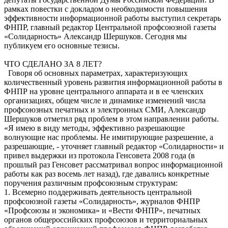
рамках повестки с докладом о необходимости повышения
эффективности информационной работы выступил секретарь
ФНПР, главный редактор Центральной профсоюзной газеты
«Солидарность» Александр Шершуков. Сегодня мы
публикуем его основные тезисы.
ЧТО СДЕЛАНО ЗА 8 ЛЕТ?
Говоря об основных параметрах, характеризующих
количественный уровень развития информационной работы в
ФНПР на уровне центрального аппарата и в ее членских
организациях, общем числе и динамике изменений числа
профсоюзных печатных и электронных СМИ, Александр
Шершуков отметил ряд проблем в этом направлении работы.
«Я имею в виду методы, эффективно разрешающие
волнующие нас проблемы. Не имитирующие разрешение, а
разрешающие, - уточняет главный редактор «Солидарности» и
привел выдержки из протокола Генсовета 2008 года (в
прошлый раз Генсовет рассматривал вопрос информационной
работы как раз восемь лет назад), где давались конкретные
поручения различным профсоюзным структурам:
1. Всемерно поддерживать деятельность центральной
профсоюзной газеты «Солидарность», журналов ФНПР
«Профсоюзы и экономика» и «Вести ФНПР», печатных
органов общероссийских профсоюзов и территориальных