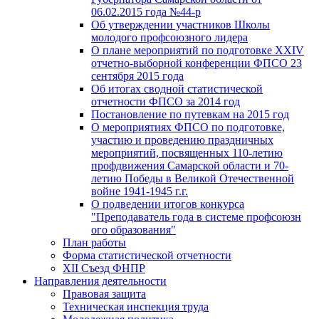
06.02.2015 года №44-р
Об утверждении участников Школы
молодого профсоюзного лидера
О плане мероприятий по подготовке XXIV
отчетно-выборной конференции ФПСО 23
сентября 2015 года
Об итогах сводной статистической
отчетности ФПСО за 2014 год
Постановление по путевкам на 2015 год
О мероприятиях ФПСО по подготовке,
участию и проведению праздничных
мероприятий, посвященных 110-летию
профдвижения Самарской области и 70-
летию Победы в Великой Отечественной
войне 1941-1945 г.г.
О подведении итогов конкурса
"Преподаватель года в системе профсоюзн
ого образования"
План работы
Форма статистической отчетности
XII Съезд ФНПР
Направления деятельности
Правовая защита
Техническая инспекция труда