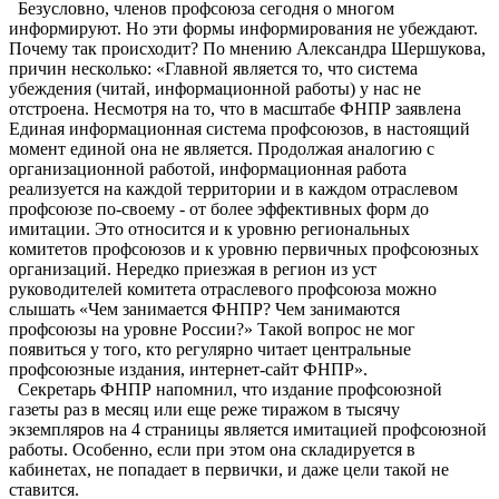
Безусловно, членов профсоюза сегодня о многом
информируют. Но эти формы информирования не убеждают.
Почему так происходит? По мнению Александра Шершукова,
причин несколько: «Главной является то, что система
убеждения (читай, информационной работы) у нас не
отстроена. Несмотря на то, что в масштабе ФНПР заявлена
Единая информационная система профсоюзов, в настоящий
момент единой она не является. Продолжая аналогию с
организационной работой, информационная работа
реализуется на каждой территории и в каждом отраслевом
профсоюзе по-своему - от более эффективных форм до
имитации. Это относится и к уровню региональных
комитетов профсоюзов и к уровню первичных профсоюзных
организаций. Нередко приезжая в регион из уст
руководителей комитета отраслевого профсоюза можно
слышать «Чем занимается ФНПР? Чем занимаются
профсоюзы на уровне России?» Такой вопрос не мог
появиться у того, кто регулярно читает центральные
профсоюзные издания, интернет-сайт ФНПР».
Секретарь ФНПР напомнил, что издание профсоюзной
газеты раз в месяц или еще реже тиражом в тысячу
экземпляров на 4 страницы является имитацией профсоюзной
работы. Особенно, если при этом она складируется в
кабинетах, не попадает в первички, и даже цели такой не
ставится.