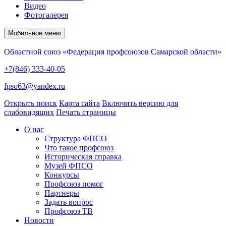
Видео
Фотогалерея
Мобильное меню
Областной союз «Федерация профсоюзов Самарской области»
+7(846) 333-40-05
fpso63@yandex.ru
Открыть поиск
Карта сайта
Включить версию для
слабовидящих
Печать страницы
О нас
Структура ФПСО
Что такое профсоюз
Историческая справка
Музей ФПСО
Конкурсы
Профсоюз помог
Партнеры
Задать вопрос
Профсоюз ТВ
Новости