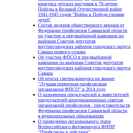
конкурса детских рисунков к 70-летию
Победы в Великой Отечественной войне
1941-1945 годов "Война и Победа глазами
детей"
Состав лидеров общественного мнения от
Федерации профсоюзов Самарской области
по участию в предвыборной кампании по
выборам Советов депутатов
внутригородских районов городского округа
Самара первого созыва
Об участии ФПСО в предвыборной
кампании по выборам Советов депутатов
внутригородских районов городского округа
Самара
Об итогах смотра-конкурса на звание
"Лучшая первичная профсоюзная
организация ФПСО" в 2014 году
О назначении председателей и заместителей
председателей координационных советов
организаций профсоюзов - представительств
Федерации профсоюзов Самарской области
в муниципальных образованиях
О проведении регионального этапа
Всероссийского фотоконкурса ФНПР
"Профсоюзы в действии"