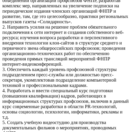
объединений организаций профсоюзов ФНПР, разработав
комплекс мер, направленных на увеличение подписки на
периодические издания членских организаций ФНПР и
развитие, там, где это целесообразно, практики региональных
выпусков газеты «Солидарность».
2. Направить усилия на решение проблем обязательного
подключения к сети интернет и создания собственного веб-
ресурса; изучения вопроса разработки и перспективного
внедрения технологии клон-сайтов в структуре среднего и
первичного звена общероссийских профсоюзов; проведения
организационно-технических работ по обеспечению
проведения прямых трансляций мероприятий ФНПР
интернет-видеоконференций.
3. Обеспечить каждый уровень профсоюзной структуры
подразделением пресс-службы или должностью пресс-
секретаря, укомплектовав подразделение компьютерной
техникой и профессиональными кадрами.
4. Разработать и ввести специальный курс подготовки
(повышения квалификации) кадров, работающих в
информационных структурах профсоюзов, включив в данный
курс современные разработки в области PR-технологий,
основы социологии, психологии, информатики, рекламы и
т.д.
5. Создать учебную видеостудию для производства
документальных фильмов о мероприятиях, проводимых