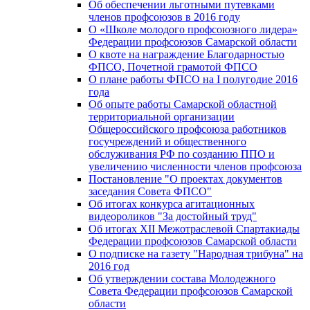
Об обеспечении льготными путевками
членов профсоюзов в 2016 году
О «Школе молодого профсоюзного лидера»
Федерации профсоюзов Самарской области
О квоте на награждение Благодарностью
ФПСО, Почетной грамотой ФПСО
О плане работы ФПСО на I полугодие 2016
года
Об опыте работы Самарской областной
территориальной организации
Общероссийского профсоюза работников
госучреждений и общественного
обслуживания РФ по созданию ППО и
увеличению численности членов профсоюза
Постановление "О проектах документов
заседания Совета ФПСО"
Об итогах конкурса агитационных
видеороликов "За достойный труд"
Об итогах XII Межотраслевой Спартакиады
Федерации профсоюзов Самарской области
О подписке на газету "Народная трибуна" на
2016 год
Об утверждении состава Молодежного
Совета Федерации профсоюзов Самарской
области