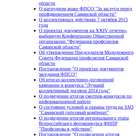
области
О нагрудном знаке ФПСО "За заслуги перед
профдвижением Самарской области"
О коллективных действиях 7 октября 2015
года
О проектах документов на XXIV отчетно-
выборную Конференцию Общественной
организации "Федерация профсоюзов
Самарской области"
Об утверждении Председателя Молодежного
Совета Федерации профсоюзов Самарской
области
Постановление "О проектах документов
заседания ФПСО"
Об итогах коллективно-договорной
кампании и конкурса "Лучший
коллективный договор 2014 года"
О подведении итогов смотров-конкурсов по
информационной работе
О состоянии условий и охраны труда на ЗАО
"Самарский гипсовый комбинат"
О подведении итогов регионального этапа
Всероссийского фотоконкурса ФНПР
"Профсоюзы в действии"
Постановление "О подведении итогов