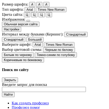
Размер шрифта:
A
A
A
Тип шрифта:
Arial
Times New Roman
Цвета сайта:
Ц
Ц
Ц
Ц
Изображения:
Обычная версия сайта
Настройки
Интервал между буквами (Кернинг):
Стандартный
Стандартный
Большой
Выберите шрифт:
Arial
Times New Roman
Выбор цветовой схемы:
Черным по белому
Белым по черному
Темно-синим по голубому
Коричневым по бежевому
Поиск по сайту
Закрыть
Введите запрос для поиска
Найти
Как создать профсоюз
Профсоюз помог