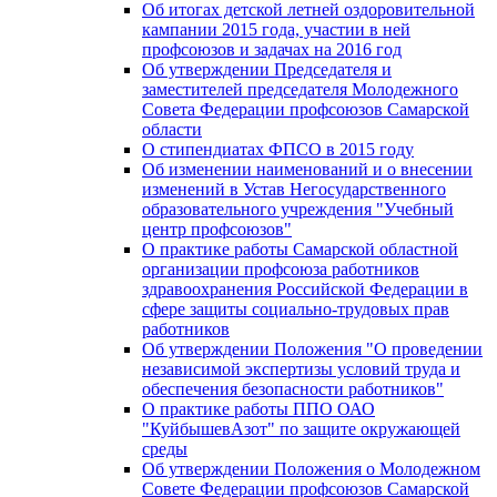
Об итогах детской летней оздоровительной
кампании 2015 года, участии в ней
профсоюзов и задачах на 2016 год
Об утверждении Председателя и
заместителей председателя Молодежного
Совета Федерации профсоюзов Самарской
области
О стипендиатах ФПСО в 2015 году
Об изменении наименований и о внесении
изменений в Устав Негосударственного
образовательного учреждения "Учебный
центр профсоюзов"
О практике работы Самарской областной
организации профсоюза работников
здравоохранения Российской Федерации в
сфере защиты социально-трудовых прав
работников
Об утверждении Положения "О проведении
независимой экспертизы условий труда и
обеспечения безопасности работников"
О практике работы ППО ОАО
"КуйбышевАзот" по защите окружающей
среды
Об утверждении Положения о Молодежном
Совете Федерации профсоюзов Самарской