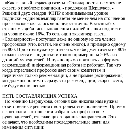
«Как главный редактор газеты «Солидарность» не могу не
сказать о проблеме подписки, - продолжил Шершуков. -
Решений двух съездов ФНПР о минимальном уровне
подписки «один экземпляр газеты не менее чем на сто членов
профсоюзов» оказалось явно недостаточно. В масштабах
страны мы добились выполнения нижней планки подписки
на уровне около 16%. То есть один экземпляр газеты
«Солидарность» поступает даже не одному из ста членов
профсоюзов (что, кстати, не очень много), а примерно одному
из 800. При этом нужно учитывать, что бюджет газеты на 80%
складывается из подписки и только примерно на 20% - из
дотаций учредителей. И нужно прямо признать - в формате
рекомендаций информационная работа не работает. Так что
когда отраслевой профсоюз дает своим комитетам и
первичкам только рекомендации, а не прямые распоряжения,
мы должны понимать сразу: эти рекомендации, скорее всего,
не будут выполнены».
ПЯТЬ СОСТАВЛЯЮЩИХ УСПЕХА
По мнению Шершукова, сегодня как никогда нам нужны
ответственные решения с контролем за исполнением. Причем
с контролем в отношении избранных профсоюзных
руководителей, отвечающих за данные направления. Это
означает, что необходимы последовательные шаги для
изменения ситуации: