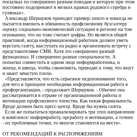
посылках по совершенно разным поводам и которую при этом
постоянно подозревают в мелких кражах родового серебра и
гулянках».
Александр Шершуков приводит пример: никто и никогда не
пытается вменить в обязанность профсоюзному бухгалтеру
оценку социально-экономической ситуации в регионе на том
основании, что он тоже считает цифры. Но является общей
практикой, когда информационный работник должен уметь
верстать газету, выступать на радио и организовать встречу с
представителями СМИ. Хотя это совершенно разный
функционал. И совершенно разные специальности. А
попытки совместить в одном лице информработника, и
жнеца, и швеца, чтобы сэкономить, приводят к тому, что жнут
и шьют зачастую плохо.
«Представляется, что есть серьезное недопонимание того,
для чего в принципе необходима информационная работа в
профорганизации, - продолжает Шершуков. - Обычно она
рассматривается в отрыве от организационной работы и
мотивации профсоюзного членства. Как некая формальность.
Вроде должен быть пресс-центр. Вроде бы нужна газета.
Если же попытаться проанализировать три этих направления
в комплексе: информработу, оргработу и мотивацию, а точнее
- их проблемные точки, то многое становится на места».
ОТ РЕКОМЕНДАЦИЙ К РАСПОРЯЖЕНИЯМ