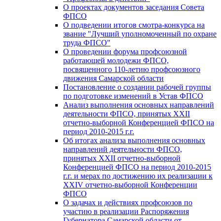
О проектах документов заседания Совета
ФПСО
О подведении итогов смотра-конкурса на
звание "Лучший уполномоченный по охране
труда ФПСО"
О проведении форума профсоюзной
работающей молодежи ФПСО,
посвященного 110-летию профсоюзного
движения Самарской области
Постановление о создании рабочей группы
по подготовке изменений в Устав ФПСО
Анализ выполнения основных направлений
деятельности ФПСО, принятых XXII
отчетно-выборной Конференцией ФПСО на
период 2010-2015 г.г.
Об итогах анализа выполнения основных
направлений деятельности ФПСО,
принятых XXII отчетно-выборной
Конференцией ФПСО на период 2010-2015
г.г. и мерах по достижению их реализации к
XXIV отчетно-выборной Конференции
ФПСО
О задачах и действиях профсоюзов по
участию в реализации Распоряжения
Губернатора Самарской области от